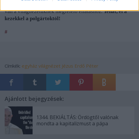
betegeknek, a szociális gondozottaknak egyaránt joguk
related to security, including authentication
functionality and fraud prevention, and other
van a világnézetüknek megfelelő ellátáshoz.
Tehát, el a
user protection.
kezekkel a polgártoktól!
#
Címkék:
egyház
világnézet
Jézus
Erdő Péter
Ajánlott bejegyzések:
1344. BEKIÁLTÁS: Ördögtől valónak
mondta a kapitalizmust a pápa