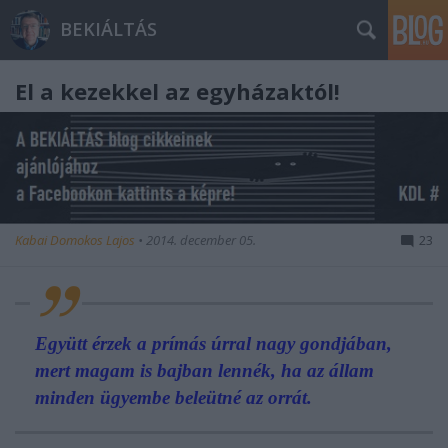
BEKIÁLTÁS
El a kezekkel az egyházaktól!
Kabai Domokos Lajos
•
2014. december 05.
23
Együtt érzek a prímás úrral nagy gondjában,
mert magam is bajban lennék, ha az állam
minden ügyembe beleütné az orrát.