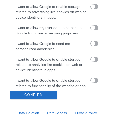
állam és az egyház szétválasztását hirdetve most
I want to allow Google to enable storage
leszögezte:
„ellenkezik az állam világnézeti
related to advertising like cookies on web or
semlegességének elvével, hogy ingyenes használatba,
device identifiers in apps.
vagy ajándékként állami és önkormányzati intézményeket
adjanak át akár szabadon, akár önkényesen
I want to allow my user data to be sent to
meghatározott egyházaknak.”
Google for online advertising purposes.
Igazán nem a kötözködés szándékával, de hadd jegyezzem
I want to allow Google to send me
meg:
a világból sokan és sokszor figyelmeztettek arra,
personalized advertising.
hogy túlvállalják magukat az egyházak,
s hogy nem
lenne szabad az állam feladataiból ilyen mértékben részt
I want to allow Google to enable storage
related to analytics like cookies on web or
vállalniuk. De az már mégis hallatlan lenne, ha
minden
device identifiers in apps.
nyomorult gondja rájuk szakadna, b
ármit is mondott erről
Jézus Krisztus. Mert senki ne értelmezze helytelenül a
I want to allow Google to enable storage
Megváltó szavait!
related to functionality of the website or app.
No, de jobb későn, mint soha! Most végre bíboros úrral
CONFIRM
I want to allow Google to enable storage
együtt fogjuk követelni, hogy Magyarországon
a
related to personalization.
gyerekeket világnézeti semlegesség jegyében oktassák.
És hirdetjük a jövőben az ön szavaival is, hogy a
I want to allow Google to enable storage
Data Deletion
Data Access
Privacy Policy