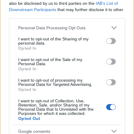
iskolákhoz hasonlóan, vagy még nagyobb mértékben ilyen
also be disclosed by us to third parties on the
IAB’s List of
folyamat valósuljon meg a szociális intézményekkel is.”
Downstream Participants
that may further disclose it to other
third parties.
El a kezekkel az egyházaktól!
Mert lám mégiscsak kibújt
Please note that this website/app uses one or more Google
a szög a zsákból!
Akik a
„Térdre, csuhások!”
-
kal kezdték,
Personal Data Processing Opt Outs
services and may gather and store information including but
most az eddiginél is több szociális intézmény
not limited to your visit or usage behaviour. You may click to
I want to opt-out of the Sharing of my
működtetésével akarják megterhelni isten igéjének földi
personal data.
grant or deny consent to Google and its third-party tags to
letéteményeseit.
Hogy aztán mossák kezüket, és a nőttön
Opted In
use your data for below specified purposes in below Google
növekvő panaszáradat miatt az egyházakra
consent section.
I want to opt-out of the Sale of my
mutogathassanak...
Personal Data.
Opted In
Együtt érzek a prímás úrral nagy gondjában,
mert
I want to opt-out of processing my
magam is bajban lennék, ha az állam minden ügyembe
Personal Data for Targeted Advertising.
beleütné az orrát. Hát ha még egyik napról a másikra nem
Opted In
csupán a kényelmemet, a jólétemet, a tekintélyemet
I want to opt-out of Collection, Use,
szolgáló épületekkel és milliárdokkal látna el, hanem arra
Retention, Sale, and/or Sharing of my
kényszerítene, hogy e javakat immár a társadalom minden
Personal Data that Is Unrelated with the
Purposes for which it was collected.
elesettjével megosszam!
Opted Out
Ezért szerényen csatlakozom eminenciás úrhoz, aki az
Google consents