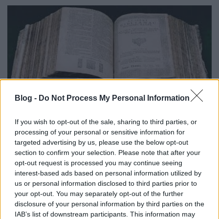
Blog -
Do Not Process My Personal Information
A leghatározottabban visszautasítom az egyházak elleni
aknamunkát! Osztozom
Erdő Péter
bíboros úr
If you wish to opt-out of the sale, sharing to third parties, or
megrettenésében,
amivel hírét vette, hogy
a kormány már
processing of your personal or sensitive information for
targeted advertising by us, please use the below opt-out
megint új törvényt készít elő a vallásszabadságról
és az
section to confirm your selection. Please note that after your
egyházakról.
opt-out request is processed you may continue seeing
interest-based ads based on personal information utilized by
Sietve leszögezem: nincs egyedül küzdelmében.
us or personal information disclosed to third parties prior to
Egyetértek azzal a nézetével, miszerint
már az is túlzás,
your opt-out. You may separately opt-out of the further
ami az iskolák egyházi kézbe adása körül zajlott.
És
disclosure of your personal information by third parties on the
Önnel együtt kikérem magamnak, hogy suttyomban
„az
IAB’s list of downstream participants. This information may