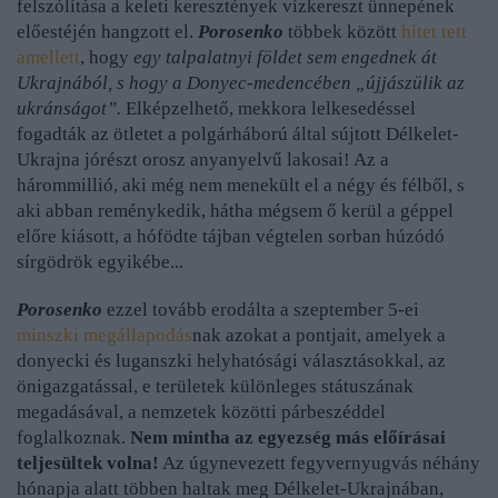
felszólítása a keleti keresztények vízkereszt ünnepének
előestéjén hangzott el.
Porosenko
többek között
hitet tett
amellett
, hogy
egy talpalatnyi földet sem engednek át
Ukrajnából, s hogy a Donyec-medencében „újjászülik az
ukránságot”.
Elképzelhető, mekkora lelkesedéssel
fogadták az ötletet a polgárháború által sújtott Délkelet-
Ukrajna jórészt orosz anyanyelvű lakosai! Az a
hárommillió, aki még nem menekült el a négy és félből, s
aki abban reménykedik, hátha mégsem ő kerül a géppel
előre kiásott, a hófödte tájban végtelen sorban húzódó
sírgödrök egyikébe...
Porosenko
ezzel tovább erodálta a szeptember 5-ei
minszki megállapodás
nak azokat a pontjait, amelyek a
donyecki és luganszki helyhatósági választásokkal, az
önigazgatással, e területek különleges státuszának
megadásával, a nemzetek közötti párbeszéddel
foglalkoznak.
Nem mintha az egyezség más előírásai
teljesültek volna!
Az úgynevezett fegyvernyugvás néhány
hónapja alatt többen haltak meg Délkelet-Ukrajnában,