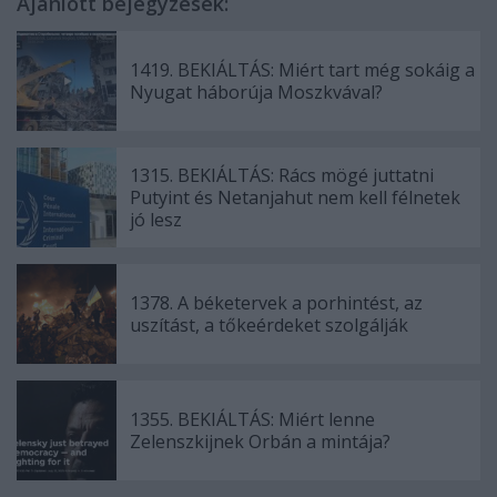
Ajánlott bejegyzések:
1419. BEKIÁLTÁS: Miért tart még sokáig a
Nyugat háborúja Moszkvával?
1315. BEKIÁLTÁS: Rács mögé juttatni
Putyint és Netanjahut nem kell félnetek
jó lesz
1378. A béketervek a porhintést, az
uszítást, a tőkeérdeket szolgálják
1355. BEKIÁLTÁS: Miért lenne
Zelenszkijnek Orbán a mintája?