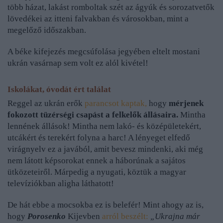
több házat, lakást romboltak szét az ágyúk és sorozatvetők
lövedékei az itteni falvakban és városokban, mint a
megelőző időszakban.
A béke kifejezés megcsúfolása jegyében eltelt mostani
ukrán vasárnap sem volt ez alól kivétel!
Iskolákat, óvodát ért találat
Reggel az ukrán erők
parancsot kaptak,
hogy
mérjenek
fokozott tüzérségi csapást a felkelők állásaira.
Mintha
lennének állások! Mintha nem lakó- és középületekért,
utcákért és terekért folyna a harc! A lényeget elfedő
virágnyelv ez a javából, amit bevesz mindenki, aki még
nem látott képsorokat ennek a háborúnak a sajátos
ütközeteiről. Márpedig a nyugati, köztük a magyar
televíziókban aligha láthatott!
De hát ebbe a mocsokba ez is belefér! Mint ahogy az is,
hogy
Porosenko
Kijevben
arról beszélt:
„Ukrajna már