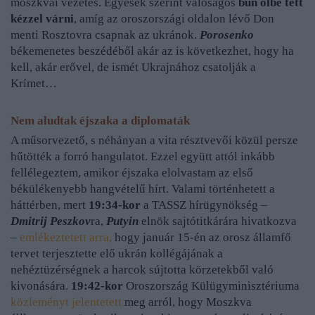
moszkvai vezetés. Egyesek szerint valóságos
bűn ölbe tett
kézzel várni
, amíg az oroszországi oldalon lévő Don
menti Rosztovra csapnak az ukránok.
Porosenko
békemenetes beszédéből akár az is következhet, hogy ha
kell, akár erővel, de ismét Ukrajnához csatolják a
Krímet…
Nem aludtak éjszaka a diplomaták
A műsorvezető, s néhányan a vita résztvevői közül persze
hűtötték a forró hangulatot. Ezzel együtt attól inkább
fellélegeztem, amikor éjszaka elolvastam az első
békülékenyebb hangvételű hírt. Valami történhetett a
háttérben, mert
19:34-kor
a TASSZ hírügynökség –
Dmitrij Peszkov
ra,
Putyin
elnök sajtótitkárára hivatkozva
–
emlékeztetett arra,
hogy január 15-én az orosz államfő
tervet terjesztette elő ukrán kollégájának a
nehéztüzérségnek a harcok sújtotta körzetekből való
kivonására.
19:42-kor
Oroszország Külügyminisztériuma
közleményt jelentetett
meg arról, hogy Moszkva