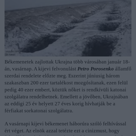
Békemenetek zajlottak Ukrajna több városában január 18-
án, vasárnap. A kijevi felvonulást
Petro Porosenko
államfő
szerdai rendelete előzte meg. Eszerint júniusig három
szakaszban 200 ezer tartalékost mozgósítanak, ezen felül
pedig 40 ezer embert, köztük nőket is rendkívüli katonai
szolgálatra rendelhetnek. Emellett a jövőben, Ukrajnában
az eddigi 25 év helyett 27 éves korig hívhatják be a
férfiakat sorkatonai szolgálatra.
A vasárnapi kijevi békemenet háborúra szóló felhívással
ért véget. Az elnök azzal tetézte ezt a cinizmust, hogy