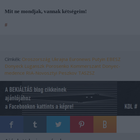
Mit ne mondjak, vannak kétségeim!
#
Címkék:
Oroszország
Ukrajna
Euronews
Putyin
EBESZ
Donyeck
Luganszk
Porosenko
Kommerszant
Donyec-
medence
RIA-Novosztyi
Peszkov
TASZSZ