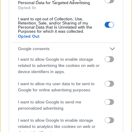
Personal Data for Targeted Advertising.
közzé a
RIA-Novosztyi
hírét, amely szerint a Donyecki
Opted In
Népköztársaság külügyi vezetője
felhívással fordult
a
világ közvéleményéhez,
hogy minden erőfeszítést
I want to opt-out of Collection, Use,
Retention, Sale, and/or Sharing of my
tegyenek meg a Donyec-medence elleni kiterjedt tüzérségi
Personal Data that Is Unrelated with the
Purposes for which it was collected.
támadásokkal elkövetett tömeggyilkosságok ellen. Az
Opted Out
interneten közzétett dokumentum szerint
„az ukrán
hadsereg és a Kijev által ellenőrzött bandák
Google consents
nehéztüzérséggel módszeresen lövik a városainkat”.
Később arról érkezett jelentés, hogy Donyeck városának
I want to allow Google to enable storage
related to advertising like cookies on web or
három központi kerületében, moszkvai idő szerint
21:45-
device identifiers in apps.
kor
megszűnt az áramellátás
egy hatalmas belövés
nyomán. A tüzérségi támadás ezt követően sem hagyott
I want to allow my user data to be sent to
alább, de több helyen sikerült helyreállítani a szolgáltatást.
Google for online advertising purposes.
Atomháborút vizionáltak
I want to allow Google to send me
personalized advertising.
Ilyen előzmények után a
Voszkresznij Vecser
című, az
éjszakába nyúló orosz televíziós vitaműsor első felének
I want to allow Google to enable storage
legtöbb résztvevője – befolyásos politikusok és szakértők
related to analytics like cookies on web or
– drámai következtetésekre jutott.
(A műsor második része