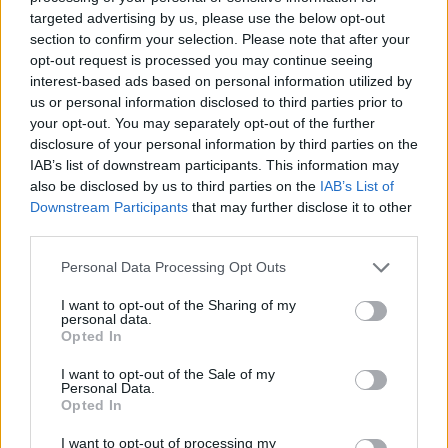
vannak, illetve a családjaik, rokonaik, munkatársaik élnek.
targeted advertising by us, please use the below opt-out
section to confirm your selection. Please note that after your
Lássuk be, lehet benne valami!
opt-out request is processed you may continue seeing
interest-based ads based on personal information utilized by
Sokkoló képek a tévében
us or personal information disclosed to third parties prior to
A távolságtartó hírügynökségi jelentéseket az orosz állami
your opt-out. You may separately opt-out of the further
disclosure of your personal information by third parties on the
tévé vasárnapi tudósításainak képei, interjúi tették
IAB’s list of downstream participants. This information may
sokkolóvá. A
mára teljesen szétlőtt
donyecki repülőtérért
also be disclosed by us to third parties on the
IAB’s List of
folyó előző heti harcokról a felkelőkkel együtt mozgó, a
Downstream Participants
that may further disclose it to other
lövések, a robbanások hangjára összerezzenő, fedezékbe
third parties.
menekülő riporterek és operatőrök számoltak be. Este már
a buszmegállóban fekvő halottakat, az aznap szétlőtt
Please note that this website/app uses one or more Google
Personal Data Processing Opt Outs
családi és társasházak képeit is mutatták. A helyzet
services and may gather and store information including but
not limited to your visit or usage behaviour. You may click to
I want to opt-out of the Sharing of my
drámaiságát csak fokozta, hogy hosszú idő után talán
personal data.
grant or deny consent to Google and its third-party tags to
először az
Euronews
sem volt teljesen részrehajló. Végre
Opted In
use your data for below specified purposes in below Google
egy olyan riporter tudósítását hallhattuk, aki már a fronton
consent section.
I want to opt-out of the Sale of my
is járt, s aki most is hajlandó volt elmondani:
a felkelők
Personal Data.
állításai ellentmondanak a hivatalos közléseknek.
Opted In
A
Kommerszant
moszkvai idő szerint
18:32-kor
tette
I want to opt-out of processing my