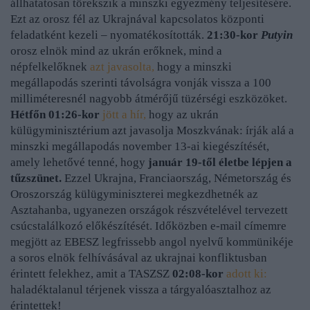
állhatatosan törekszik a minszki egyezmény teljesítésére.
Ezt az orosz fél az Ukrajnával kapcsolatos központi
feladatként kezeli – nyomatékosították.
21:30-kor
Putyin
orosz elnök mind az ukrán erőknek, mind a
népfelkelőknek
azt javasolta,
hogy a minszki
megállapodás szerinti távolságra vonják vissza a 100
milliméteresnél nagyobb átmérőjű tüzérségi eszközöket.
Hétfőn 01:26-kor
jött a hír,
hogy az ukrán
külügyminisztérium azt javasolja Moszkvának: írják alá a
minszki megállapodás november 13-ai kiegészítését,
amely lehetővé tenné, hogy
január 19-től életbe lépjen a
tűzszünet.
Ezzel Ukrajna, Franciaország, Németország és
Oroszország külügyminiszterei megkezdhetnék az
Asztahanba, ugyanezen országok részvételével tervezett
csúcstalálkozó előkészítését. Időközben e-mail címemre
megjött az EBESZ legfrissebb angol nyelvű kommünikéje
a soros elnök felhívásával
az ukrajnai konfliktusban
érintett felekhez
, amit a TASZSZ
02:08-kor
adott ki:
haladéktalanul térjenek vissza a tárgyalóasztalhoz az
érintettek!