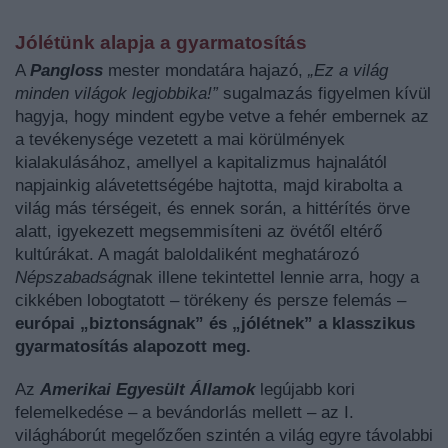
Jólétünk alapja a gyarmatosítás
A
Pangloss
mester mondatára hajazó,
„Ez a világ
minden világok legjobbika!”
sugalmazás figyelmen kívül
hagyja, hogy mindent egybe vetve a fehér embernek az
a tevékenysége vezetett a mai körülmények
kialakulásához, amellyel a kapitalizmus hajnalától
napjainkig alávetettségébe hajtotta, majd kirabolta a
világ más térségeit, és ennek során, a hittérítés örve
alatt, igyekezett megsemmisíteni az övétől eltérő
kultúrákat. A magát baloldaliként meghatározó
Népszabadság
nak illene tekintettel lennie arra, hogy a
cikkében lobogtatott – törékeny és persze felemás –
európai „biztonságnak” és „jólétnek” a klasszikus
gyarmatosítás alapozott meg.
Az
Amerikai Egyesült Államok
legújabb kori
felemelkedése – a bevándorlás mellett – az I.
világháborút megelőzően szintén a világ egyre távolabbi