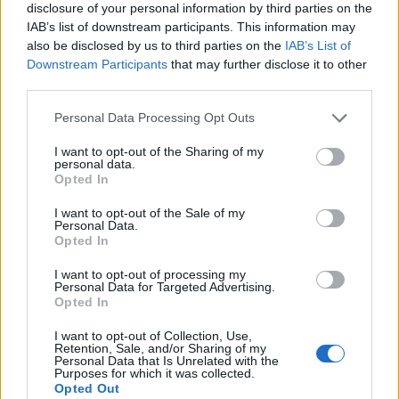
Orbánt ütnék és hamisítanak
disclosure of your personal information by third parties on the
IAB’s list of downstream participants. This information may
Vagyis világjelenségről van itt szó. Valóságos új
also be disclosed by us to third parties on the
IAB’s List of
népvándorlásról.
Aki csupán európai ügyként tekint rá,
Downstream Participants
that may further disclose it to other
ezen belül is egy magyarországi politikai játszma
third parties.
részeként kezeli – bármily gyalázatos az itthoni húzd
meg, ereszd meg –, félrevezeti a közvéleményt. Főleg
Please note that this website/app uses one or more Google
Personal Data Processing Opt Outs
akkor, ha ennek része egy másik sandaság. Az a
services and may gather and store information including but
kisstílű hangulatkeltő szándék,
amivel az ellenzéki
not limited to your visit or usage behaviour. You may click to
I want to opt-out of the Sharing of my
personal data.
grant or deny consent to Google and its third-party tags to
Népszabadság
idézett vezércikke Oroszországot,
Opted In
use your data for below specified purposes in below Google
Kínát, Törökországot – vagyis az
Orbán Viktor
consent section.
kormányfő által úgymond manapság preferált autoriter
I want to opt-out of the Sale of my
Personal Data.
államokat, féldemokráciákat – belekeveri a
Opted In
menekültkérdésbe. Mondhatni:
Orbán
t akarják ütni, de
minket találnak el, mert eközben a lap fittyet hány a
I want to opt-out of processing my
Personal Data for Targeted Advertising.
tényeknek.
Opted In
Nem kell sokat kutatni az interneten ahhoz, hogy
I want to opt-out of Collection, Use,
Retention, Sale, and/or Sharing of my
kiderüljön:
Oroszország és Törökország egyaránt
Personal Data that Is Unrelated with the
Purposes for which it was collected.
bevándorlási célpont.
(Kínából inkább kifelé
Opted Out
áramlanak sok százezren, de ezt a kitelepülést, amely