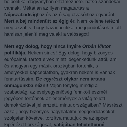
belpolitikai dágványban értelmezhető, hátsó szándékai
vannak. Méltatlan az ilyen magatartás a
Népszabadság
hoz és az újság olvasóihoz egyaránt.
Mert a baj mindenütt az égig ér.
Nem kellene tetézni
még azzal is, hogy hazai politikai meggondolások miatt
hamisan jeleníti meg valaki a valóságot!
Mert egy dolog, hogy nincs ínyére
Orbán Viktor
politikája.
Nekem sincs! Egy dolog, hogy bizonyos
európainak tartott elvek miatt idegenkedünk attól, ami
és ahogyan egy másik országban történik, s
amelyekkel kapcsolatban, gyakran nekem is vannak
fenntartásaim.
De egyrészt olykor nem ártana
önmagunkba nézni!
Vajon tényleg mindig a
szabadság, az esélyegyenlőség fennkölt eszméi
jegyében történnek az események a világ fejlett
demokráciával jellemzett, minta országaiban? Másrészt
azzal, hogy bizonyos nagyhatalmi meggondolásokat
szolgaian követve, torzítva mutatjuk be az éppen
kipécézett országokat,
valójában lehetetlenné