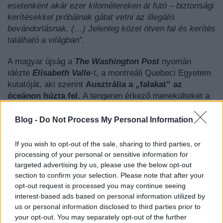
esetenként akár ezer kilométereken át futó – biztonsági
kerítésekkel próbálnak gátat vetni az illegális
bevándorlásnak. (…) Jelenleg közel ötven fal és kerítés
található a világban”.
A magyar újság a
The Washington Post
nyomán
idézte
Élisabeth Valle
-t, a montreáli Quebeci Egyetem
kutatóját, aki szerint
Ausztrália a „falakat” az
óceánon húzta fel.
A tengeren érkező menekülteket a
távoli Karácsony-szigetre, illetve Pápua Új-Guineára
viszi. És akkor még nem szóltunk a nyugat-mianmari
Blog -
Do Not Process My Personal Information
Arakán államban élő, körülbelül 1,1 milliós lélekszámú,
muzulmán vallású rohingja kisebbség évek óta zajló, a
If you wish to opt-out of the sale, sharing to third parties, or
buddhista többség által okozott megpróbáltatásairól.
processing of your personal or sensitive information for
Emiatt 2012 óta lélekvesztőkön ezerszám indulnak
targeted advertising by us, please use the below opt-out
section to confirm your selection. Please note that after your
útnak Indonéziába, Malajziába és Thaiföldre, ahol aztán
opt-out request is processed you may continue seeing
újabb megpróbáltatások, gyakran megerőszakolás,
interest-based ads based on personal information utilized by
agyonverés vár rájuk.
us or personal information disclosed to third parties prior to
your opt-out. You may separately opt-out of the further