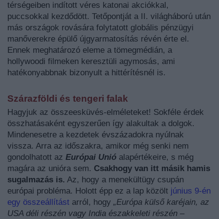
térségeiben indított véres katonai akciókkal,
puccsokkal kezdődött. Tetőpontját a II. világháború után
más országok rovására folytatott globális pénzügyi
manőverekre épülő újgyarmatosítás révén érte el.
Ennek meghatározó eleme a tömegmédián, a
hollywoodi filmeken keresztüli agymosás, ami
hatékonyabbnak bizonyult a hittérítésnél is.
Szárazföldi és tengeri falak
Hagyjuk az összeesküvés-elméleteket! Sokféle érdek
összhatásaként egyszerűen így alakultak a dolgok.
Mindenesetre a kezdetek évszázadokra nyúlnak
vissza. Arra az időszakra, amikor még senki nem
gondolhatott az
Európai Unió
alapértékeire, s még
magára az unióra sem.
Csakhogy van itt másik hamis
sugalmazás is.
Az, hogy a menekültügy csupán
európai probléma. Holott épp ez a lap közölt
június 9-én
egy összeállítást
arról, hogy
„Európa külső karéjain, az
USA déli részén vagy India északkeleti részén –