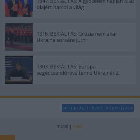
1347. BEKIÁLTÁS: A győzelem napján is az
olajért harcol a világ
1316. BEKIÁLTÁS: Grúzia nem akar
Ukrajna sorsára jutni
1303. BEKIÁLTÁS: Európa
segédcsendőrévé tenné Ukrajnát Z.
SÜTI BEÁLLÍTÁSOK MÓDOSÍTÁSA
mobil
|
teljes