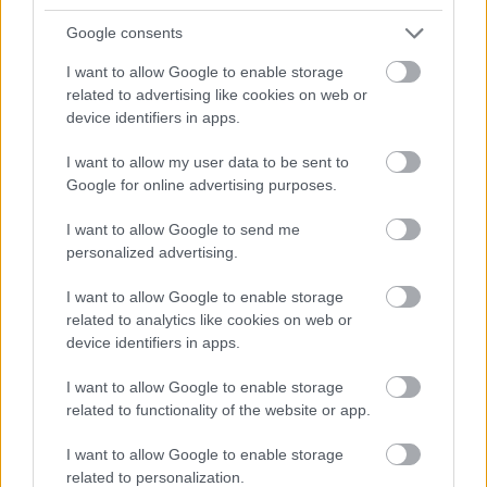
az ország csendes külföldi térnyerését is szolgálja, sok
Google consents
tekintetben az állam is támogatja.)
Ami Törökországot
illeti, legalább arra illene figyelni, hogy milyen nehéz
I want to allow Google to enable storage
helyzetbe került most, amikor
kétmillió (!) földönfutót
related to advertising like cookies on web or
device identifiers in apps.
kénytelen befogadni
Szíria és Irak területéről a
nyugati beavatkozás nyomán létrejött radikális iszlám
I want to allow my user data to be sent to
állam kegyetlenkedésekkel párosuló terjeszkedése
Google for online advertising purposes.
miatt.
I want to allow Google to send me
Oroszország szintén csaknem reménytelen
personalized advertising.
küzdelmet vív
a részben a posztszovjet térségből
beáramló, az orosz nagyvárosokban megélhetést
I want to allow Google to enable storage
kereső, nagyrészt muszlim tömegekkel. És akkor még
related to analytics like cookies on web or
nem beszéltünk a Szibéria keleti térségeit elárasztó
device identifiers in apps.
kínaiakról, a Moszkvában és más városokban,
I want to allow Google to enable storage
elhagyott gyárépületekben varrodákat, esetenként szó
related to functionality of the website or app.
szerint földalatti összeszerelő műhelyeket működtető
vietnami bandákról, amelyek a Távol-Keletről
I want to allow Google to enable storage
tömegesen becsempészett, félig-meddig, vagy
related to personalization.