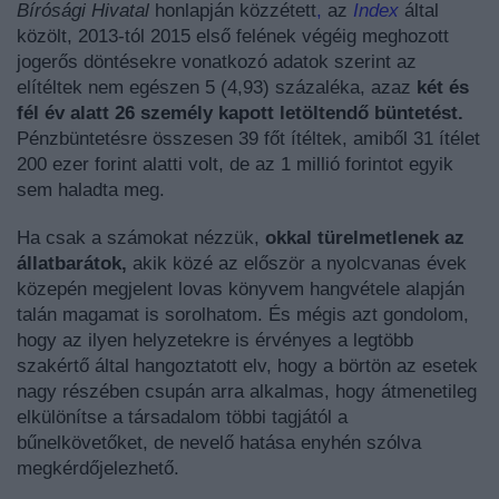
Bírósági Hivatal
honlapján
közzétett
,
az
Index
által
közölt, 2013-tól 2015 első felének végéig meghozott
jogerős döntésekre vonatkozó adatok szerint az
elítéltek nem egészen 5 (4,93) százaléka, azaz
két és
fél év alatt 26 személy kapott letöltendő büntetést.
Pénzbüntetésre összesen 39 főt ítéltek, amiből 31 ítélet
200 ezer forint alatti volt, de az 1 millió forintot egyik
sem haladta meg.
Ha csak a számokat nézzük,
okkal türelmetlenek az
állatbarátok,
akik közé az először a nyolcvanas évek
közepén megjelent lovas könyvem hangvétele alapján
talán magamat is sorolhatom. És mégis azt gondolom,
hogy az ilyen helyzetekre is érvényes a legtöbb
szakértő által hangoztatott elv, hogy a börtön az esetek
nagy részében csupán arra alkalmas, hogy átmenetileg
elkülönítse a társadalom többi tagjától a
bűnelkövetőket, de nevelő hatása enyhén szólva
megkérdőjelezhető.