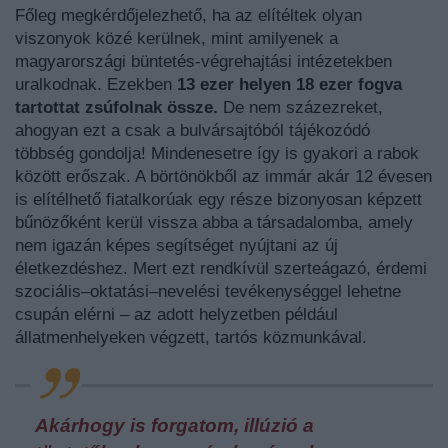
Főleg megkérdőjelezhető, ha az elítéltek olyan
viszonyok közé kerülnek, mint amilyenek a
magyarországi büntetés-végrehajtási intézetekben
uralkodnak. Ezekben
13 ezer helyen 18 ezer fogva
tartottat zsúfolnak össze.
De nem százezreket,
ahogyan ezt a csak a bulvársajtóból tájékozódó
többség gondolja! Mindenesetre így is gyakori a rabok
között erőszak. A börtönökből az immár akár 12 évesen
is elítélhető fiatalkorúak egy része bizonyosan képzett
bűnözőként kerül vissza abba a társadalomba, amely
nem igazán képes segítséget nyújtani az új
életkezdéshez. Mert ezt rendkívül szerteágazó, érdemi
szociális–oktatási–nevelési tevékenységgel lehetne
csupán elérni – az adott helyzetben például
állatmenhelyeken végzett, tartós közmunkával.
Akárhogy is forgatom, illúzió a