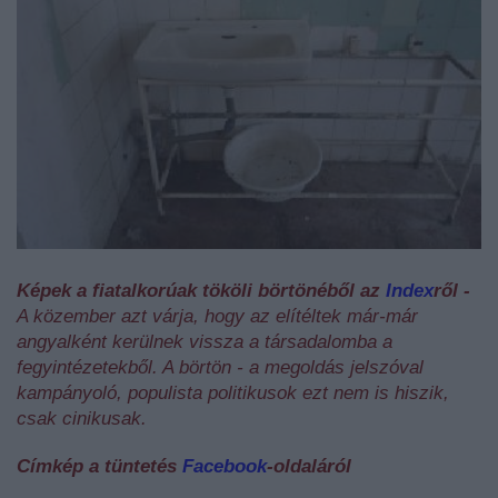
Képek a fiatalkorúak tököli börtönéből az
Index
ről -
A közember azt várja, hogy az elítéltek már-már
angyalként kerülnek vissza a társadalomba a
fegyintézetekből. A börtön - a megoldás jelszóval
kampányoló, populista politikusok ezt nem is hiszik,
csak cinikusak.
Címkép a tüntetés
Facebook
-oldaláról