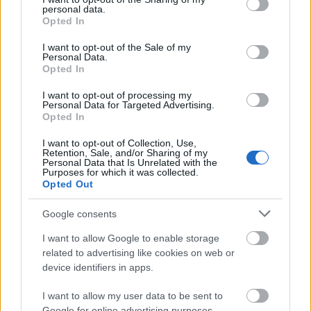
a bírósági statisztikák szerint nagyrészt még nyolc
personal data.
grant or deny consent to Google and its third-party tags to
általánost sem végzett emberek, mielőtt kutyára,
Opted In
use your data for below specified purposes in below Google
macskára, vagy más állatra emelnek kezet?
consent section.
I want to opt-out of the Sale of my
Personal Data.
Ezzel együtt a felvonulásnak volt értelme.
Többek
Opted In
között ráirányította a figyelmet a problémára. Lehetővé
I want to opt-out of processing my
tette, hogy bekerüljön a téma a közbeszédbe, s az
Personal Data for Targeted Advertising.
enyémhez hasonló cikkek megszületésére teremtett
Opted In
lehetőséget. Olyan eszmecserét indított el, amely, még
I want to opt-out of Collection, Use,
ha ideig-óráig is tart, rávilágít arra, hogy az
Retention, Sale, and/or Sharing of my
állatkínzásban is a társadalom zavarai jelennek meg.
Personal Data that Is Unrelated with the
Purposes for which it was collected.
Akár tudatában vannak ennek, akár nem, akár
Opted Out
egyetértenek ezzel, akár nem a tiltakozók, annak
tudatosításához járultak hozzá, hogy akkor változik
Google consents
meg az állatokhoz való viszonyunk is, amikor képesek
I want to allow Google to enable storage
leszünk megjavítani az emberi kapcsolatokat.
related to advertising like cookies on web or
device identifiers in apps.
I want to allow my user data to be sent to
De amíg eljő ez a pillanat, jobb, ha
Google for online advertising purposes.