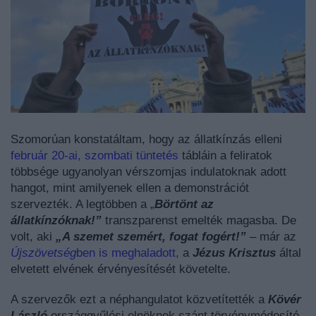
Szomorúan konstatáltam, hogy az állatkínzás elleni
február 20-ai, szombati tüntetés
tábláin a feliratok
többsége ugyanolyan vérszomjas indulatoknak adott
hangot, mint amilyenek ellen a demonstrációt
szervezték. A legtöbben a „
Börtönt az
állatkínzóknak!”
transzparenst emelték magasba. De
volt, aki
„A szemet szemért, fogat fogért!”
– már az
Újszövetség
ben is meghaladott,
a
Jézus Krisztus
által
elvetett elvének érvényesítését követelte.
A szervezők ezt a néphangulatot közvetítették a
Kövér
László
országgyűlési elnöknek szánt törvénymódosító