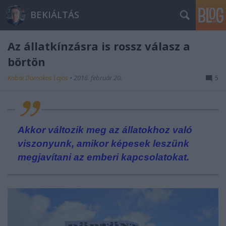
BEKIÁLTÁS
Az állatkínzásra is rossz válasz a
börtön
Kabai Domokos Lajos
•
2016. február 20.
5
Akkor változik meg az állatokhoz való
viszonyunk, amikor képesek leszünk
megjavítani az emberi kapcsolatokat.