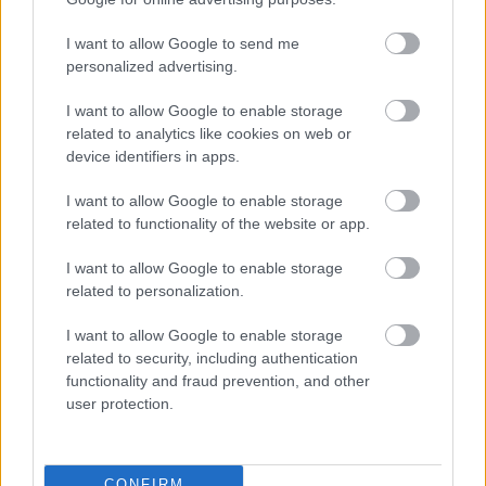
felkészülünk arra, hogy ezen is a
I want to allow Google to send me
politikusok nyerik a legtöbbet.
personalized advertising.
I want to allow Google to enable storage
A rezsim, amely a tankötelezettség tizenhat esztendőre
related to analytics like cookies on web or
redukálásával, a munkanélküliséggel fenyegetettségben
device identifiers in apps.
tartással, a büntethetőség tizenkét évre való
leszállításával, a
háromcsapásként elhíresült
I want to allow Google to enable storage
related to functionality of the website or app.
törvénnyel
és hasonlókkal gondolja megregulázni a
páriává tett tömegeket, adott esetben az állatvédők
I want to allow Google to enable storage
petícióját is érvei közé fogja besorolni. Persze anélkül,
related to personalization.
hogy maguk az állatok érdekelnék, hiszen az
embereknek is csupán egy kis töredékére figyelnek.
I want to allow Google to enable storage
related to security, including authentication
Ha a kormányoldal így tenne, nem lepődnék meg. Bár
functionality and fraud prevention, and other
illúzióim e tekintetben sem voltak, attól mégis
user protection.
meghökkentem, hogy a populista játszmába a magát
baloldalinak nevező
Magyar Szocialista Pár
t
azonnal
beszállt. A
párt honlapján
Kiss László
országgyűlési
CONFIRM