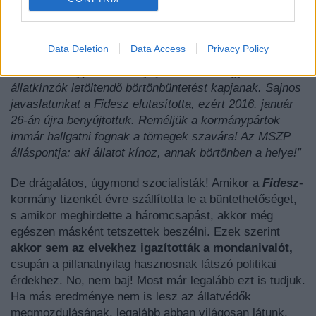
képviselő örömét fejezte ki aziránt, hogy sokan vettek
részt a megmozduláson, és rámutatott, hogy az
MSZP
„folyamatos egyeztetéseket folytat állatvédő
Data Deletion
Data Access
Privacy Policy
szervezetekkel, s ezek eredményeként 2015. október
21-én törvényjavaslatot nyújtottunk be, hogy az
állatkínzók letöltendő börtönbüntetést kapjanak. Sajnos
javaslatunkat a Fidesz elutasította, ezért 2016. január
26-án újra benyújtottuk. Reméljük a kormánypártok
immár hallgatni fognak a tömegek szavára! Az MSZP
álláspontja: aki állatot kínoz, annak börtönben a helye!”
De drágalátos, úgymond szocialisták! Amikor a
Fidesz
-
kormány tizenkét évre szállította le a büntethetőséget,
s amikor meghirdette a háromcsapást, akkor még
egészen másként tetszettek beszélni. Ezek szerint
akkor sem az elvekhez igazították a mondanivalót,
csupán a pillanatnyilag hasznosnak látszó politikai
érdekhez. No, nem baj! Most már legalább ezt is tudjuk.
Ha más eredménye nem is lesz az állatvédők
megmozdulásának, legalább abban világosan látunk,