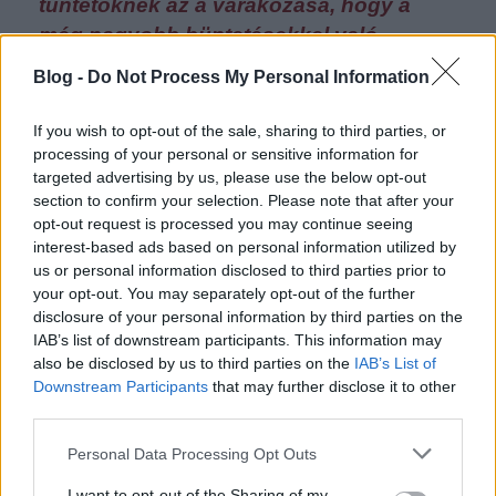
tüntetőknek az a várakozása, hogy a
még nagyobb büntetésekkel való
fenyegetéstől csökken majd az
Blog -
Do Not Process My Personal Information
állatkínzási esetek száma.
If you wish to opt-out of the sale, sharing to third parties, or
processing of your personal or sensitive information for
Ha ugyanis ezen múlna, akkor már 2004 óta is vissza
targeted advertising by us, please use the below opt-out
kellett volna szorulniuk az állatkínzási eseteknek. A
section to confirm your selection. Please note that after your
opt-out request is processed you may continue seeing
felvonulók azonban maguk hangoztatták, hogy az
interest-based ads based on personal information utilized by
állapotok egyre tűrhetetlenebbek, egyre szörnyűbbek a
us or personal information disclosed to third parties prior to
kegyetlenkedések. Vagyis ők maguk teszik
your opt-out. You may separately opt-out of the further
nyilvánvalóvá:
nincs hatása annak, hogy néhányan
disclosure of your personal information by third parties on the
immár tényleg rács mögé kerülnek.
IAB’s list of downstream participants. This information may
also be disclosed by us to third parties on the
IAB’s List of
De miként is lehetne hatása? Miként gondolhatják, hogy
Downstream Participants
that may further disclose it to other
ha az eddigi maximális büntetési mérték háromról öt
third parties.
évre emelkedik, ezen majd elgondolkoznak azok a
Please note that this website/app uses one or more Google
hirtelen haragjukban felindult személyek, vagy a lelki
Personal Data Processing Opt Outs
services and may gather and store information including but
okokra visszavezethetően kegyetlenkedésre hajlamos,
not limited to your visit or usage behaviour. You may click to
I want to opt-out of the Sharing of my