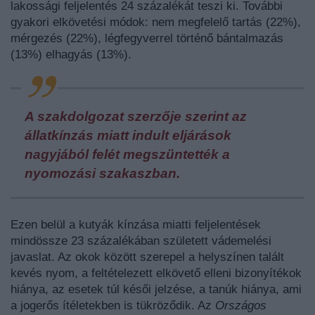
lakossági feljelentés 24 százalékát teszi ki. További
gyakori elkövetési módok: nem megfelelő tartás (22%),
mérgezés (22%), légfegyverrel történő bántalmazás
(13%) elhagyás (13%).
A szakdolgozat szerzője szerint az
állatkínzás miatt indult eljárások
nagyjából felét megszüntették a
nyomozási szakaszban.
Ezen belül a kutyák kínzása miatti feljelentések
mindössze 23 százalékában született vádemelési
javaslat. Az okok között szerepel a helyszínen talált
kevés nyom, a feltételezett elkövető elleni bizonyítékok
hiánya, az esetek túl késői jelzése, a tanúk hiánya, ami
a jogerős ítéletekben is tükröződik. Az
Országos