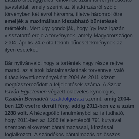
javaslattal, amely szerint az állatkínzásról szóló
törvényben két évről háromra, illetve háromról ötre
emeljék a maximálisan kiszabható büntetések
mértékét.
Mert úgy gondolják, hogy így lesz igazán
visszatartó ereje a törvénynek, amely Magyarországon
2004. április 24-e óta tekinti bűncselekménynek az
ilyen eseteket.
Bár nyilvánvaló, hogy a történtek nagy része rejtve
marad, az állatok bántalmazásának törvénnyel való
tiltása következményeként 2004 és 2011 között
megtízszereződött a feljelentések száma. A
Szent
István Egyetemen
végzett okleveles kynologus,
Czabán Bernadett
szakdolgozata
szerint,
am
íg 2004-
ben 120 esetre derült fény, addig 2011-ben ez a szám
1288 volt.
A hézagpótló tanulmányból az is tudható,
hogy 2011-ben az 1288 feljelentésből 791 kutyával
szemben elkövetett bántalmazással, kínzással
foglalkozott. A szándékos bántalmazás az összes