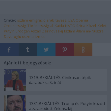
Címkék:
iszlám
emigráció
arab tavasz
USA
Obama
Oroszország
Törökország
al-Kaida
NATO
Szíria
Közel-Kelet
Putyin
Erdogan
Aszad
Zsirinovszkij
Iszlám Állam
an-Nuszra
Davutoglu
oszmanizmus
Ajánlott bejegyzések:
1319. BEKIÁLTÁS: Cinikusan tépik
darabokra Szíriát
1331.BEKIÁLTÁS: Trump és Putyin között
a zavarodott Zelenszkij