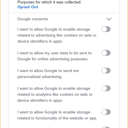
Purposes for which it was collected.
Hogy ennek a felfogásnak a lakosság körében mekkora
Opted Out
a támogatottsága, azt jól jelezték az orosz állami
tévében az elmúlt hetekben lezajlott, gyakran telefonos
Google consents
szavazással is egybekötött viták. A csütörtök esti
I want to allow Google to enable storage
Párbaj
(Поединок)
című
műsorban
például 7:1
related to advertising like cookies on web or
arányban
(kerekítve 70 ezer 10 ezer szavazat
device identifiers in apps.
ellenében
) győzött az a vélemény, hogy
Oroszország
státuszát
I. Péter
óta a katonai erő, nem pedig a
I want to allow my user data to be sent to
lakossági fogyasztásra szánt árucikkek és
Google for online advertising purposes.
szolgáltatások biztosítják.
Az USA katonai ereje, az
Oroszország bekerítésére, gazdasági függésbe
I want to allow Google to send me
taszítására irányuló leplezetlen nyugati törekvések
personalized advertising.
miatt a hadsereg fejlesztésének egyszerűen nincs
I want to allow Google to enable storage
alternatívája, amennyiben az orosz kultúra fenn akar
related to analytics like cookies on web or
maradni – állítja a nyilvános vitákban megszólaló
device identifiers in apps.
véleményformálók többsége.
I want to allow Google to enable storage
related to functionality of the website or app.
A lakosság nagy része is osztja azt a