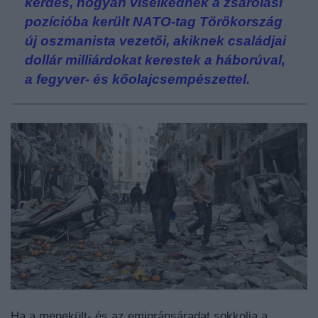
kérdés, hogyan viselkednek a zsarolási
pozícióba került NATO-tag Törökország
új oszmanista vezetői, akiknek családjai
dollár milliárdokat kerestek a háborúval,
a fegyver- és kőolajcsempészettel.
Ha a menekült- és az emigránsáradat sokkolja a