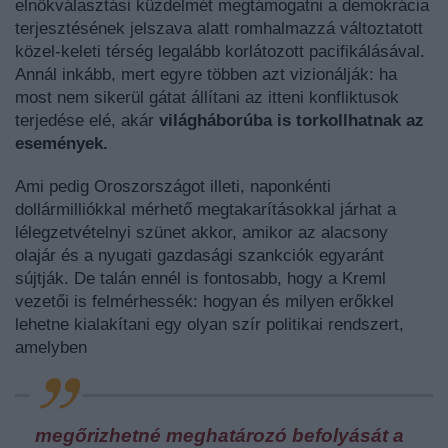
elnökválasztási küzdelmét megtámogatni a demokrácia
terjesztésének jelszava alatt romhalmazzá változtatott
közel-keleti térség legalább korlátozott pacifikálásával.
Annál inkább, mert egyre többen azt vizionálják: ha
most nem sikerül gátat állítani az itteni konfliktusok
terjedése elé, akár
világháborúba is torkollhatnak az
események.
Ami pedig Oroszországot illeti, naponkénti
dollármilliókkal mérhető megtakarításokkal járhat a
lélegzetvételnyi szünet akkor, amikor az alacsony
olajár és a nyugati gazdasági szankciók egyaránt
sújtják. De talán ennél is fontosabb, hogy a Kreml
vezetői is felmérhessék: hogyan és milyen erőkkel
lehetne kialakítani egy olyan szír politikai rendszert,
amelyben
megőrizhetné meghatározó befolyását a