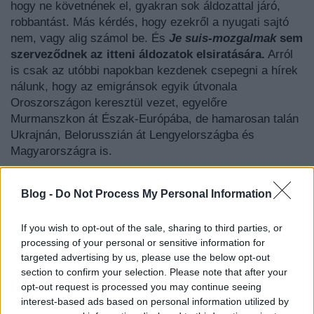
hogy ne követnének el, gyakran sok áldozattal járó,
robbantást. Más kérdés, hogy ezekről a nyugati sajtó
nem, vagy alig számol be. És
Je suis-mozgalmak
sem
szerveződnek az itteni áldozatok elsiratására.
Arról
is csak az utóbbi napokban kezdenek csepegni a hírek
nálunk, hogy az emigránsok egyik útvonala
Oroszországon keresztül vezet, egyelőre
Murmanszkon át Észak-Európába, de hamarosan talán
Ukrajnán, Belorusszián át Lengyelországba és
Magyarországra is.
E szempontokkal szemben áll az amerikaiak
Blog -
Do Not Process My Personal Information
állítólagos B-terve:
–
Bassár el-Aszad
Szíriája helyén síita, szunnita,
If you wish to opt-out of the sale, sharing to third parties, or
processing of your personal or sensitive information for
keresztény, esetleg Irak északi részén síita-, illetve
targeted advertising by us, please use the below opt-out
szunnita-kurd stb. államocskákat lehetne létrehozni, s
section to confirm your selection. Please note that after your
adott esetben őket egymás ellen kijátszva uralni a
opt-out request is processed you may continue seeing
térséget;
interest-based ads based on personal information utilized by