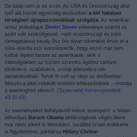
De talán nem is ez a cél. Az USA és Oroszország által
tető alá hozott egyezség elsősorban
a két hatalom
térségbeli újrapozicionálását szolgálja.
Az amerikai-
orosz politológus
Dmitri Simes
véleménye szerint ez
azért vált szükségessé, mert oroszországi és iráni
támogatással tavaly ősz óta olyan sikereket értek el a
síita–alavita szír kormányerők, hogy ezzel már nem
tudtak lépést tartani az amerikaiak, akik a
többségükben az iszlám szunnita ágához tartozó
törökökre, szaúdiakra, szíriai ellenzékre stb.
támaszkodnak. Tehát itt volt az ideje az elsősorban
Moszkva által indukált lendület lefékezésének – mondja
a washingtoni elemző.
(Szpecialnij korreszpondent
43:10-től)
Az eseményeket befolyásoló másik szempont: a
Nobel-
békedíjas
Barack Obama
elnökségének végén illene
már némi sikert is felmutatni, továbbá Izrael érdekeire
is figyelemmel, párttársa
Hillary Clinton