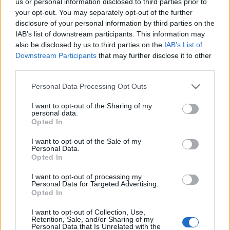
us or personal information disclosed to third parties prior to
– az ellenzéki csoportosulásoknak hatékonyabb
your opt-out. You may separately opt-out of the further
fegyvereket kellene adni, hogy a jelenlegi szír állammal
disclosure of your personal information by third parties on the
újból érdemben vehessék fel a harcot, s megdönthető
IAB’s list of downstream participants. This information may
legyen az
Aszad
-rendszer;
also be disclosed by us to third parties on the
IAB’s List of
Downstream Participants
that may further disclose it to other
– a katonailag ismét megerősödött Oroszország ellen
third parties.
újabb gazdasági szankciókat kell foganatosítani, hogy a
Please note that this website/app uses one or more Google
Personal Data Processing Opt Outs
károkozással megtörjék erejét.
services and may gather and store information including but
not limited to your visit or usage behaviour. You may click to
I want to opt-out of the Sharing of my
Emiatt
nyilatkozta
a kommunista párti
Vlagyimir
personal data.
grant or deny consent to Google and its third-party tags to
Komojedov
tengernagy, az oroszországi parlament
Opted In
use your data for below specified purposes in below Google
védelmi bizottságának elnöke:
Szíriában még létre sem
consent section.
I want to opt-out of the Sale of my
jött a béke, de a Pentagon és a CIA már azon
Personal Data.
mesterkedik, miként lehetne meghiúsítani.
Egy szerda
Opted In
esti orosz televíziós vitában a mindig vehemens
I want to opt-out of processing my
Vlagyimir Zsirinovszkij
, a nevében liberális párt
Personal Data for Targeted Advertising.
vezetője is azt üvöltözte:
a folyamatok elkerülhetetlenül
Opted In
torkollnak az új államok létrehozásába, Oroszország
I want to opt-out of Collection, Use,
szíriai fiaskójába, ha nem mutatnak elég katonai erőt.
Retention, Sale, and/or Sharing of my
Personal Data that Is Unrelated with the