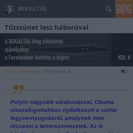
BEKIÁLTÁS
Tűzszünet lesz háborúval
Kabai Domokos Lajos
•
2016. február 26.
5
Putyin nagyobb várakozással, Obama
visszafogottabban nyilatkozott a szíriai
fegyvernyugvásról, amelynek nem
részesei a terrorszervezetek. Az is