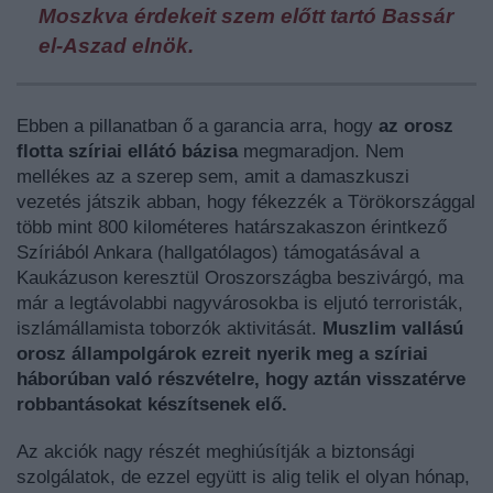
Moszkva érdekeit szem előtt tartó Bassár
el-Aszad elnök.
Ebben a pillanatban ő a garancia arra, hogy
az orosz
flotta szíriai ellátó bázisa
megmaradjon. Nem
mellékes az a szerep sem, amit a damaszkuszi
vezetés játszik abban, hogy fékezzék a Törökországgal
több mint 800 kilométeres határszakaszon érintkező
Szíriából Ankara (hallgatólagos) támogatásával a
Kaukázuson keresztül Oroszországba beszivárgó, ma
már a legtávolabbi nagyvárosokba is eljutó terroristák,
iszlámállamista toborzók aktivitását.
Muszlim vallású
orosz állampolgárok ezreit nyerik meg a szíriai
háborúban való részvételre, hogy aztán visszatérve
robbantásokat készítsenek elő.
Az akciók nagy részét meghiúsítják a biztonsági
szolgálatok, de ezzel együtt is alig telik el olyan hónap,