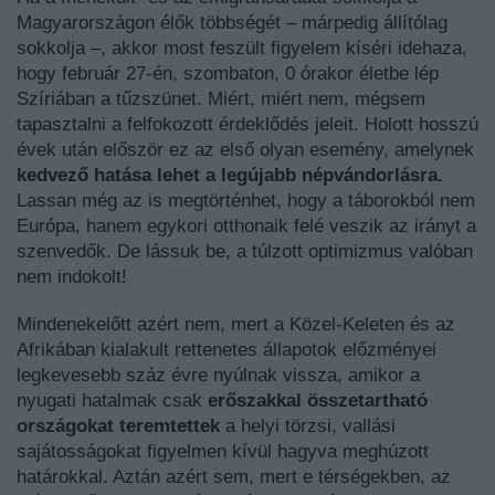
Magyarországon élők többségét – márpedig állítólag
sokkolja –, akkor most feszült figyelem kíséri idehaza,
hogy február 27-én, szombaton, 0 órakor életbe lép
Szíriában a tűzszünet. Miért, miért nem, mégsem
tapasztalni a felfokozott érdeklődés jeleit. Holott hosszú
évek után először ez az első olyan esemény, amelynek
kedvező hatása lehet a legújabb népvándorlásra.
Lassan még az is megtörténhet, hogy a táborokból nem
Európa, hanem egykori otthonaik felé veszik az irányt a
szenvedők. De lássuk be, a túlzott optimizmus valóban
nem indokolt!
Mindenekelőtt azért nem, mert a Közel-Keleten és az
Afrikában kialakult rettenetes állapotok előzményei
legkevesebb száz évre nyúlnak vissza, amikor a
nyugati hatalmak csak
erőszakkal összetartható
országokat teremtettek
a helyi törzsi, vallási
sajátosságokat figyelmen kívül hagyva meghúzott
határokkal. Aztán azért sem, mert e térségekben, az