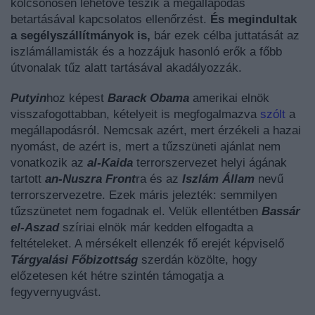
kölcsönösen lehetővé teszik a megállapodás
betartásával kapcsolatos ellenőrzést.
És megindultak
a segélyszállítmányok is,
bár ezek célba juttatását az
iszlámállamisták és a hozzájuk hasonló erők a főbb
útvonalak tűz alatt tartásával akadályozzák.
Putyin
hoz képest
Barack Obama
amerikai elnök
visszafogottabban, kételyeit is megfogalmazva
szólt
a
megállapodásról. Nemcsak azért, mert érzékeli a hazai
nyomást, de azért is, mert a tűzszüneti ajánlat nem
vonatkozik az
al-Kaida
terrorszervezet helyi ágának
tartott
an-Nuszra Front
ra és az
Iszlám Állam
nevű
terrorszervezetre. Ezek máris jelezték: semmilyen
tűzszünetet nem fogadnak el. Velük ellentétben
Bassár
el-Aszad
szíriai elnök már kedden elfogadta a
feltételeket. A mérsékelt ellenzék fő erejét képviselő
Tárgyalási Főbizottság
szerdán közölte, hogy
előzetesen két hétre szintén támogatja a
fegyvernyugvást.