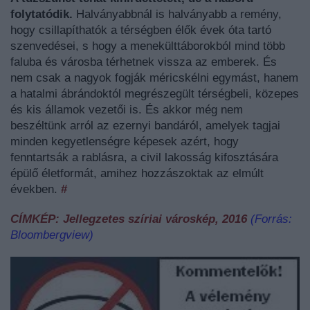
folytatódik.
Halványabbnál is halványabb a remény,
hogy csillapíthatók a térségben élők évek óta tartó
szenvedései, s hogy a menekülttáborokból mind több
faluba és városba térhetnek vissza az emberek. És
nem csak a nagyok fogják méricskélni egymást, hanem
a hatalmi ábrándoktól megrészegült térségbeli, közepes
és kis államok vezetői is. És akkor még nem
beszéltünk arról az ezernyi bandáról, amelyek tagjai
minden kegyetlenségre képesek azért, hogy
fenntartsák a rablásra, a civil lakosság kifosztására
épülő életformát, amihez hozzászoktak az elmúlt
években.
#
CÍMKÉP: Jellegzetes szíriai városkép, 2016
(Forrás:
Bloombergview)