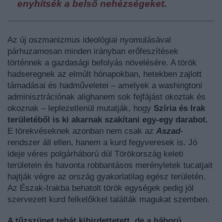
enyhítsék a belső nehézségeket.
Az új oszmanizmus ideológiai nyomulásával
párhuzamosan minden irányban erőfeszítések
történnek a gazdasági befolyás növelésére. A török
hadseregnek az elmúlt hónapokban, hetekben zajlott
támadásai és hadműveletei – amelyek a washingtoni
adminisztrációnak alighanem sok fejfájást okoztak és
okoznak – leplezetlenül mutatják, hogy
Szíria és Irak
területéből is ki akarnak szakítani egy-egy darabot.
E törekvéseknek azonban nem csak az
Asza
d
-
rendszer áll ellen, hanem a kurd fegyveresek is. Jó
ideje véres polgárháború dúl Törökország keleti
területein és havonta robbantásos merényletek tucatjait
hajtják végre az ország gyakorlatilag egész területén.
Az Észak-Irakba behatolt török egységek pedig jól
szervezett kurd felkelőkkel találták magukat szemben.
A tűzszünet tehát kihirdettetett, de a háború