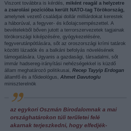
Viszont továbbra is kérdés,
miként reagál a helyzetre
a zsarolási pozícióba került NATO-tag Törökország,
amelynek vezető családjai dollár milliárdokat kerestek
a háborúval, a fegyver- és kőolajcsempészettel. A
bevételekből bőven jutott a terrorszervezetek tagjainak
törökországi kiképzésére, gyógykezelésére,
fegyverutánpótlására, sőt az oroszországi krími tatárok
közötti lázadók és a balkáni befolyás növelésének
támogatására. Ugyanis a gazdasági, társadalmi, sőt
immár hadsereg-irányítási nehézségekkel is küzdő
állam meghatározó politikusai,
Recep Tayyip Erdogan
államfő és a főideológus,
Ahmet Davutoglu
miniszterelnök
az egykori Oszmán Birodalomnak a mai
országhatárokon túli területei felé
akarnak terjeszkedni, hogy elfedjék-