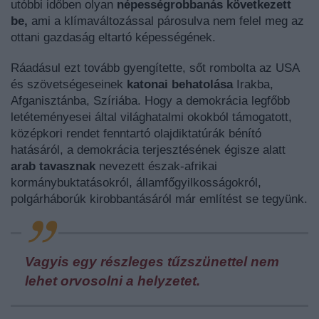
utóbbi időben olyan
népességrobbanás következett
be,
ami a klímaváltozással párosulva nem felel meg az
ottani gazdaság eltartó képességének.
Ráadásul ezt tovább gyengítette, sőt rombolta az USA
és szövetségeseinek
katonai behatolása
Irakba,
Afganisztánba, Szíriába. Hogy a demokrácia legfőbb
letéteményesei által világhatalmi okokból támogatott,
középkori rendet fenntartó olajdiktatúrák bénító
hatásáról, a demokrácia terjesztésének égisze alatt
arab tavasznak
nevezett észak-afrikai
kormánybuktatásokról, államfőgyilkosságokról,
polgárháborúk kirobbantásáról már említést se tegyünk.
Vagyis egy részleges tűzszünettel nem
lehet orvosolni a helyzetet.