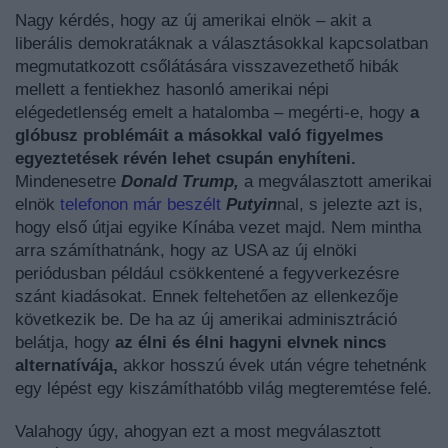
Nagy kérdés, hogy az új amerikai elnök – akit a
liberális demokratáknak a választásokkal kapcsolatban
megmutatkozott csőlátására visszavezethető hibák
mellett a fentiekhez hasonló amerikai népi
elégedetlenség emelt a hatalomba – megérti-e, hogy
a
glóbusz problémáit a másokkal való figyelmes
egyeztetések révén lehet csupán enyhíteni.
Mindenesetre
Donald Trump,
a megválasztott amerikai
elnök
telefonon már beszélt
Putyin
nal, s jelezte azt is,
hogy első útjai egyike Kínába vezet majd. Nem mintha
arra számíthatnánk, hogy az USA az új elnöki
periódusban például csökkentené a fegyverkezésre
szánt kiadásokat. Ennek feltehetően az ellenkezője
következik be. De ha az új amerikai adminisztráció
belátja, hogy
az élni és élni hagyni elvnek nincs
alternatívája,
akkor hosszú évek után végre tehetnénk
egy lépést egy kiszámíthatóbb világ megteremtése felé.
Valahogy úgy, ahogyan ezt a most megválasztott