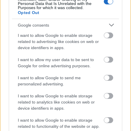
Dodon,
az új köztársasági elnök fel fog vetni
Vlagyimir
Personal Data that Is Unrelated with the
Purposes for which it was collected.
Putyin
nak, épp a moldáviai migránsok helyzetének
Opted Out
rendezése lesz.
Google consents
Oroszország államfője feltehetően nyitottnak
mutatkozik majd, hiszen a külföldi vezetők közül
I want to allow Google to enable storage
elsőként talált alkalmat arra, hogy gratuláljon
related to advertising like cookies on web or
kollégájának, s meghívja őt a Kremlbe. Erre őt is
device identifiers in apps.
geopolitikai érdekek késztethették. Hiszen Napnál
I want to allow my user data to be sent to
világosabb, hogy– az Oroszország piaca, javai fölötti
Google for online advertising purposes.
ellenőrzés megszerzésének kétszáz éves nyugati
vágyától hajtva – az
USA a Moszkva elleni amerikai
I want to allow Google to send me
katonai felvonulási tereppé változtatja hovatovább
personalized advertising.
egész Európát.
Ebben a helyzetben a Kreml vezetői
minden lehetőséget megragadnak, hogy úgy-ahogy
I want to allow Google to enable storage
fenntartsák az Oroszország északi, nyugati és déli
related to analytics like cookies on web or
határáig a NATO égisze alatt előretolt amerikai
device identifiers in apps.
csapatok elleni ütközőzónát.
I want to allow Google to enable storage
related to functionality of the website or app.
Sok minden jelzi, hogy vége az egypólusú, a