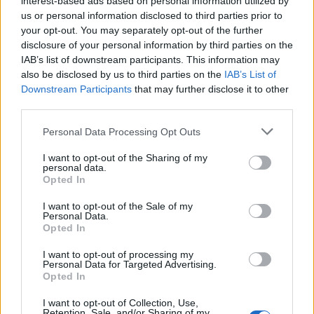
interest-based ads based on personal information utilized by
Bukarest égisze alatt egyesítse ezt a besszarábiai
us or personal information disclosed to third parties prior to
területet, amelynek román a hivatalos nyelve; (3) két
your opt-out. You may separately opt-out of the further
éve Moldova társulási és vízummentességi szerződést
disclosure of your personal information by third parties on the
IAB’s list of downstream participants. This information may
írta alá az
EU
-val.
also be disclosed by us to third parties on the
IAB’s List of
Downstream Participants
that may further disclose it to other
Csakhogy a szerződés aláírása óta a korrupció még
third parties.
nagyobb méreteket öltött. Az
Európai Unió
piaca
megnyílt ugyan a moldáviai termékek előtt, ennek
Please note that this website/app uses one or more Google
Personal Data Processing Opt Outs
ellenére oda ma kevesebb értékű árut szállítanak, mint
services and may gather and store information including but
korábban.
Közben elveszítették az oroszországi
not limited to your visit or usage behaviour. You may click to
I want to opt-out of the Sharing of my
personal data.
piacokat.
A következmény: az átlag nagy része ma
grant or deny consent to Google and its third-party tags to
Opted In
use your data for below specified purposes in below Google
rosszabbul él, mint két éve, s igen sokan kénytelenek
consent section.
külföldön dolgozni. Ám ebben az esetben a külföld
I want to opt-out of the Sale of my
Personal Data.
elsősorban nem a Nyugatot jelenti. A lakosság száma
Opted In
három és félmillióra tehető.
Dodon
szerint közülük
körülbelül nyolcszázezren dolgoznak
I want to opt-out of processing my
Personal Data for Targeted Advertising.
Oroszországban.
Jelentős hányaduk nyilvánvalóan
Opted In
illegálisan. Az egyik kérdés, amit a hamarosan sorra
kerülő első, Moszkvába vezető, külföldi útján
Igor
I want to opt-out of Collection, Use,
Retention, Sale, and/or Sharing of my