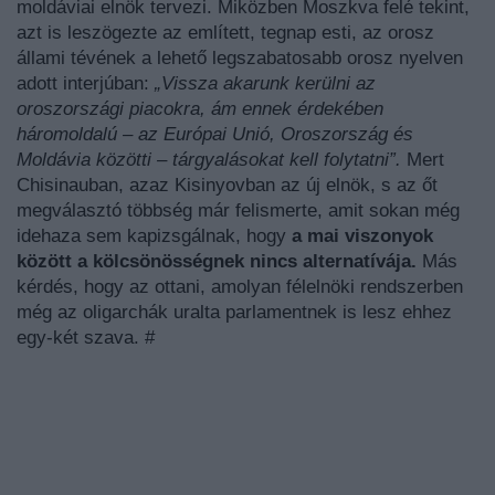
moldáviai elnök tervezi. Miközben Moszkva felé tekint,
azt is leszögezte az említett, tegnap esti, az orosz
állami tévének a lehető legszabatosabb orosz nyelven
adott interjúban:
„Vissza akarunk kerülni az
oroszországi piacokra, ám ennek érdekében
háromoldalú – az Európai Unió, Oroszország és
Moldávia közötti – tárgyalásokat kell folytatni”.
Mert
Chisinauban, azaz Kisinyovban az új elnök, s az őt
megválasztó többség már felismerte, amit sokan még
idehaza sem kapizsgálnak, hogy
a mai viszonyok
között a kölcsönösségnek nincs alternatívája.
Más
kérdés, hogy az ottani, amolyan félelnöki rendszerben
még az oligarchák uralta parlamentnek is lesz ehhez
egy-két szava. #