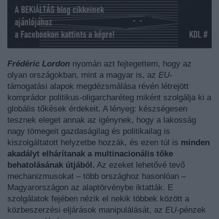
Frédéric Lordon
nyomán azt fejtegettem, hogy az
olyan országokban, mint a magyar is, az
EU-
támogatási alapok megdézsmálása révén létrejött
komprádor politikus-oligarcharéteg miként szolgálja ki a
globális tőkések érdekeit. A lényeg: készségesen
tesznek eleget annak az igénynek, hogy a lakosság
nagy tömegeit gazdaságilag és politikailag is
kiszolgáltatott helyzetbe hozzák, és ezen túl is
minden
akadályt elhárítanak a multinacionális tőke
behatolásának útjából.
Az ezeket lehetővé tevő
mechanizmusokat – több országhoz hasonlóan –
Magyarországon az alaptörvénybe iktatták. E
szolgálatok fejében nézik el nekik többek között a
közbeszerzési eljárások manipulálását, az
EU
-pénzek