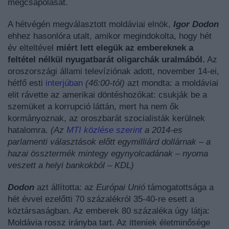
megcsapolását.
A hétvégén megválasztott moldáviai elnök,
Igor Dodon
ehhez hasonlóra utalt, amikor megindokolta, hogy hét
év elteltével
miért lett elegük az embereknek a
feltétel nélkül nyugatbarát oligarchák uralmából.
Az
oroszországi állami televíziónak adott, november 14-ei,
hétfő esti
interjúban
(46:00-tól)
azt mondta: a moldáviai
elit rávette az amerikai döntéshozókat: csukják be a
szemüket a korrupció láttán, mert ha nem ők
kormányoznak, az oroszbarát szocialisták kerülnek
hatalomra.
(Az
MTI közlése szerint
a 2014-es
parlamenti választások előtt egymilliárd dollárnak – a
hazai össztermék mintegy egynyolcadának – nyoma
veszett a helyi bankokból – KDL)
Dodon
azt állította: az
Európai Unió
támogatottsága a
hét évvel ezelőtti 70 százalékról 35-40-re esett a
köztársaságban. Az emberek 80 százaléka úgy látja:
Moldávia rossz irányba tart. Az itteniek életminősége