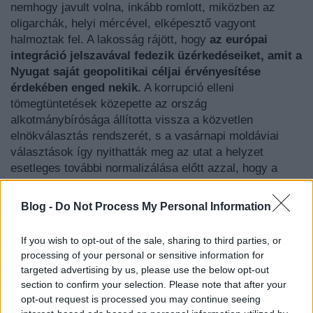
nemhogy javult volna, inkább romlott, miközben az
oligarchák, helyi mércével, elképesztő vagyont
halmoztak fel. A lakosság rájött, hogy
az európai
integráció jelszavával fedezik üzérkedéseiket, amit a
Nyugat saját geopolitikai céljai érvényesítése
érdekében enged nekik.
A korrupció elleni
tömegtüntetések közepette az ország
alkotmánybírósága állította vissza a közvetlen
elnökválasztás rendszerét, s a vasárnapi moldáviai
választások így nyithatták meg az utat a helyzet
esetleges további normalizálása előtt azzal, hogy a
szocialista párti, Moszkva barát
Dodon
t emelték a
hatalomba.
Blog -
Do Not Process My Personal Information
Az amerikai bábállammá tett Ukrajna és a
NATO
-tag
If you wish to opt-out of the sale, sharing to third parties, or
Románia közé beékelődött Moldovai Köztársaság
processing of your personal or sensitive information for
helyzetét bonyolítja, hogy (1) keleti oldalán, a
targeted advertising by us, please use the below opt-out
Dnyeszter Menti Köztársaságban, oroszországi,
section to confirm your selection. Please note that after your
úgymond békefenntartó katonai egységek
opt-out request is processed you may continue seeing
állomásoznak; (2) Románia mindent elkövet azért, hogy