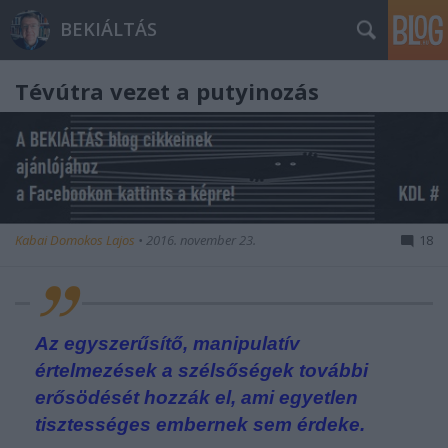
BEKIÁLTÁS
Tévútra vezet a putyinozás
Kabai Domokos Lajos
•
2016. november 23.
18
Az egyszerűsítő, manipulatív
értelmezések a szélsőségek további
erősödését hozzák el, ami egyetlen
tisztességes embernek sem érdeke.