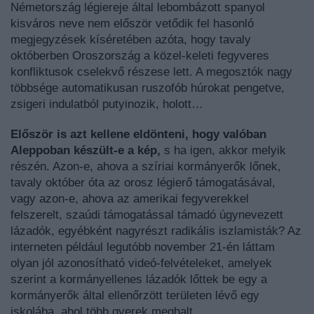
Németország légiereje által lebombázott spanyol
kisváros neve nem először vetődik fel hasonló
megjegyzések kíséretében azóta, hogy tavaly
októberben Oroszország a közel-keleti fegyveres
konfliktusok cselekvő részese lett. A megosztók nagy
többsége automatikusan ruszofób húrokat pengetve,
zsigeri indulatból putyinozik, holott…
Először is a
zt kellene eldönteni, hogy valóban
Aleppoban készült-e a kép,
s ha igen, akkor melyik
részén. Azon-e, ahova a szíriai kormányerők lőnek,
tavaly október óta az orosz légierő támogatásával,
vagy azon-e, ahova az amerikai fegyverekkel
felszerelt, szaúdi támogatással támadó úgynevezett
lázadók, egyébként nagyrészt radikális iszlamisták? Az
interneten például legutóbb november 21-én láttam
olyan jól azonosítható videó-felvételeket, amelyek
szerint a kormányellenes lázadók lőttek be egy a
kormányerők által ellenőrzött területen lévő egy
iskolába, ahol több gyerek meghalt.