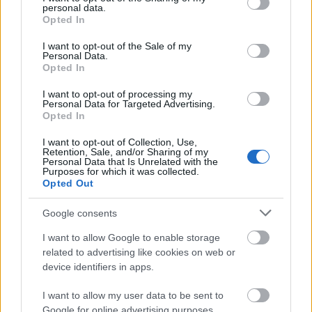
Negyedszer szeretném felhívni a figyelmet arra,
personal data.
grant or deny consent to Google and its third-party tags to
Opted In
hogy Amerikának a nyilvánosság előtt nem
use your data for below specified purposes in below Google
meghirdetett fő célja azért teljesült:
a nyugati
consent section.
I want to opt-out of the Sale of my
érdekeltségek fölözik le az iraki olajügyletek hasznát.
Personal Data.
Opted In
Mellékesen, a kőolaj-vezetékek olajkutak
megtámadásáról, felrobbantásáról soha nincs hír. Ez
I want to opt-out of processing my
vagy azért lehetséges, mert ezeket, és csak ezeket,
Personal Data for Targeted Advertising.
Opted In
nagyon hatékonyan képesek megvédeni az amerikaiak,
vagy csupán háttéralkut kötöttek az iszlámállam-
I want to opt-out of Collection, Use,
szervezettel, az al-Nuszrával, meg többiekkel, amelyek
Retention, Sale, and/or Sharing of my
Personal Data that Is Unrelated with the
ellen állítólag harcolnak.
Purposes for which it was collected.
Opted Out
Ötödször: az afganisztáni bányák is főleg amerikai
érdekeltségek hasznára termelnek.
Ehhez képest
Google consents
persze semmiségnek gondolhatják a Wall Street urai
I want to allow Google to enable storage
például az afganisztáni kórház véletlen amerikai
related to advertising like cookies on web or
bombázását, s az ott meghalt orvosok és afgánok
device identifiers in apps.
áldozatát. Ezek az esetek azonban – ha nagy ritkán
bekerülnek a hírekbe, főleg akkor, ha a „baráti tűznek”
I want to allow my user data to be sent to
fehér ember is áldozatául esik – egy nap múltán
Google for online advertising purposes.