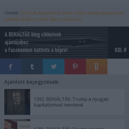
Címkék:
USA
Irak
Afganisztán
Szíria
Putyin
Aleppo
putyinozás
radikális iszlám
Iszlám Állam-szervezet
Ajánlott bejegyzések:
1392. BEKIÁLTÁS: Trump a nyugati
kapitalizmust mentené