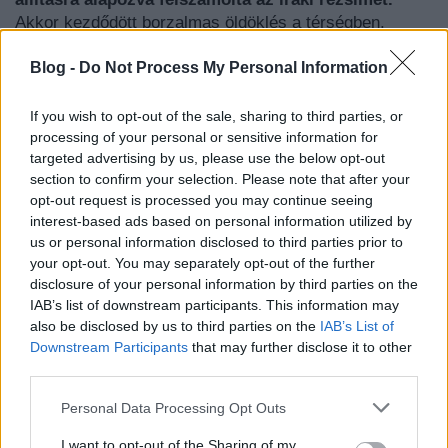
Akkor kezdődött borzalmas öldöklés a térségben,
amikor Amerika vezetői akarták megmondani az
irakiaknak, a líbiaiaknak (is), hogy miként kellene
Blog -
Do Not Process My Personal Information
élniük. A demokrácia elterjesztésének rögeszméjének,
egyes becslések szerint, csak a Közel-Keleten és
If you wish to opt-out of the sale, sharing to third parties, or
Észak-Afrikában már több mint egymillió halálos
processing of your personal or sensitive information for
targeted advertising by us, please use the below opt-out
áldozata van. És ez indította el a sok milliós
section to confirm your selection. Please note that after your
menekültáradatot, amely évekkel ezelőtt, jóval az orosz
opt-out request is processed you may continue seeing
légierőnek a szíriai, törvényes államfő kérésére történő
interest-based ads based on personal information utilized by
beavatkozása előtt indult el. A szerencsétlenek azóta is
us or personal information disclosed to third parties prior to
táborokban tengetik életüket, illetve az utóbbi időben
your opt-out. You may separately opt-out of the further
elárasztják Európát, s többek között utánpótlását adják
disclosure of your personal information by third parties on the
az Oroszországot saját területén terrorakciókkal
IAB’s list of downstream participants. This information may
támadó radikális iszlamistáknak. A helyzetet nehezíti,
also be disclosed by us to third parties on the
IAB’s List of
hogy az afrikai útvonalat addig lezáró líbiai állam
Downstream Participants
that may further disclose it to other
megsemmisülése miatt az Afrika felől érkező nyomás
third parties.
szintén a korábbi sokszorosára nőtt. Persze, tudjuk,
Please note that this website/app uses one or more Google
Personal Data Processing Opt Outs
mindezért
Putyin
a felelős...
services and may gather and store information including but
not limited to your visit or usage behaviour. You may click to
I want to opt-out of the Sharing of my