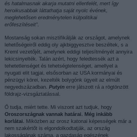
és hatalmasnak akarja mutatni ellenfelét, mert így
heroikusabbak láttathatja saját nyolc évének,
meglehetősen eredménytelen külpolitikai
erőfeszítéseit”.
Mostanság sokan misztifikálják az országot, amelynek
lehetőségeiről eddig oly ajkbiggyesztve beszéltek, s a
Kreml vezetőjét, amelynek eddigi teljesítményét annyira
lekicsinyelték. Talán azért, hogy feledtessék azt a
tehetetlenséget és tehetségtelenséget, amellyel a
nyugati elit tagjai, elsősorban az USA kormányai és
pénzügyi körei, kezelték bolygónk ügyeit az elmúlt
negyedszázadban.
Putyin
erre játszott rá a rögtönzött
földrajz-vizsgáztatással.
Ő tudja, miért tette. Mi viszont azt tudjuk, hogy
Oroszországnak vannak határai. Még inkább
korlátai.
Miközben az orosz katonai képességek már a
nem szakértőt is elgondolkodtatják, az ország
lakosságának száma, a gazdaság egészének