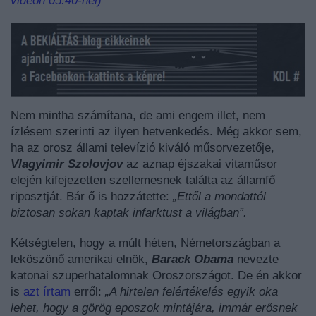
videón 05:40-nél)
Nem mintha számítana, de ami engem illet, nem
ízlésem szerinti az ilyen hetvenkedés. Még akkor sem,
ha az orosz állami televízió kiváló műsorvezetője,
Vlagyimir Szolovjov
az aznap éjszakai vitaműsor
elején kifejezetten szellemesnek találta az államfő
riposztját. Bár ő is hozzátette:
„Ettől a mondattól
biztosan sokan kaptak infarktust a világban”.
Kétségtelen, hogy a múlt héten, Németországban a
leköszönő amerikai elnök,
Barack Obama
nevezte
katonai szuperhatalomnak Oroszországot. De én akkor
is
azt írtam
erről:
„A hirtelen felértékelés egyik oka
lehet, hogy a görög eposzok mintájára, immár erősnek