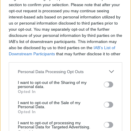
tehető a muszlimok száma, akiknek érzékenységével,
section to confirm your selection. Please note that after your
sőt a fanatikus radikális iszlamisták
opt-out request is processed you may continue seeing
terrorszervezeteivel, nap mint nap számolnia kell a
interest-based ads based on personal information utilized by
moszkvai elitnek. Viszont amennyire megnehezíti a
us or personal information disclosed to third parties prior to
dolgukat, annyira segíti is ez. Mert ennek révén
az
your opt-out. You may separately opt-out of the further
orosz állam polgárait személyes kapcsolatok fűzik
disclosure of your personal information by third parties on the
az iszlám országaihoz,
szervezeteihez. Ez többek
IAB’s list of downstream participants. This information may
között olyan oroszországi – részben népi – tudás
also be disclosed by us to third parties on the
IAB’s List of
felhalmozását jelentette és jelenti, amelyre egyáltalán
Downstream Participants
that may further disclose it to other
third parties.
nem, vagy csak hézagosan tehetnek szert akár a
nyugati kormányok, akár a kínai vezetők. Vagyis
Please note that this website/app uses one or more Google
Personal Data Processing Opt Outs
Moszkva számára adott a lehetőség, hogy erre építve
services and may gather and store information including but
megsokszorozza tényleges erejét, befolyását.
not limited to your visit or usage behaviour. You may click to
I want to opt-out of the Sharing of my
personal data.
grant or deny consent to Google and its third-party tags to
Opted In
Különösen felértékelődhet ez a szempont most, amikor
use your data for below specified purposes in below Google
már tudható, hogy
a formálódó washingtoni
consent section.
I want to opt-out of the Sale of my
adminisztráció több tagja nem csupán a Mohamed
Personal Data.
Opted In
tanait szélsőségesen értelmezőket utasítja el,
hanem
úgy ahogy van, magát az iszlámot is. Egyre többen
I want to opt-out of processing my
tekintik olyannak tekintik ezt a civilizációt, ezt a
Personal Data for Targeted Advertising.