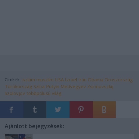
Címkék:
iszlám
muszlim
USA
Izrael
Irán
Obama
Oroszország
Törökország
Szíria
Putyin
Medvegyev
Zsirinovszkij
Szolovjov
többpólusú világ
Ajánlott bejegyzések: