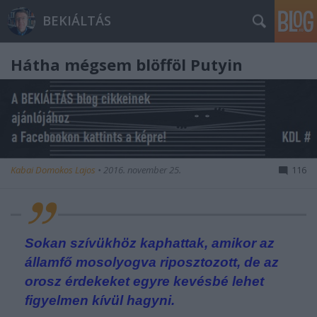
BEKIÁLTÁS
Hátha mégsem blöfföl Putyin
Kabai Domokos Lajos
•
2016. november 25.
116
Sokan szívükhöz kaphattak, amikor az
államfő mosolyogva riposztozott, de az
orosz érdekeket egyre kevésbé lehet
figyelmen kívül hagyni.