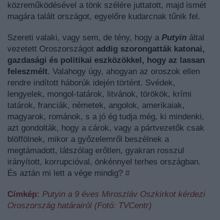
közreműködésével a tönk szélére juttatott, majd ismét
magára talált országot, egyelőre kudarcnak tűnik fel.
Szereti valaki, vagy sem, de tény, hogy a
Putyin
által
vezetett Oroszországot
addig szorongatták katonai,
gazdasági és politikai eszközökkel, hogy az lassan
feleszmélt
. Valahogy úgy, ahogyan az oroszok ellen
rendre indított háborúk idején történt. Svédek,
lengyelek, mongol-tatárok, litvánok, törökök, krími
tatárok, franciák, németek, angolok, amerikaiak,
magyarok, románok, s a jó ég tudja még, ki mindenki,
azt gondolták, hogy a cárok, vagy a pártvezetők csak
blöffölnek, mikor a győzelemről beszélnek a
megtámadott, látszólag erőtlen, gyakran rosszul
irányított, korrupcióval, önkénnyel terhes országban.
És aztán mi lett a vége mindig?
#
Címkép:
Putyin a 9 éves Miroszláv Oszkirkot kérdezi
Oroszország határairól (Fotó: TVCentr)