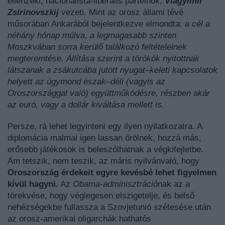
ellenzéki, nacionalista-liberális pártelnök,
Vlagyimir
Zsirinovszkij
vezeti. Mint az orosz állami tévé
műsorában Ankarából bejelentkezve elmondta:
a cél a
néhány hónap múlva, a legmagasabb szinten
Moszkvában sorra kerülő találkozó feltételeinek
megteremtése. Állítása szerint a törökök nyitottnak
látszanak a zsákutcába jutott nyugat–keleti kapcsolatok
helyett az úgymond észak–déli (vagyis az
Oroszországgal való) együttműködésre, részben akár
az euró, vagy a dollár kiváltása mellett is.
Persze, rá lehet legyinteni egy ilyen nyilatkozatra. A
diplomácia malmai igen lassan őrölnek, hozzá más,
erősebb játékosok is beleszólhatnak a végkifejletbe.
Ám tetszik, nem teszik, az máris nyilvánvaló, hogy
Oroszország érdekeit egyre kevésbé lehet figyelmen
kívül hagyni.
Az
Obama-adminisztráció
nak az a
törekvése, hogy véglegesen elszigetelje, és belső
nehézségekbe fullassza a Szovjetunió szétesése után
az orosz-amerikai oligarchák hathatós