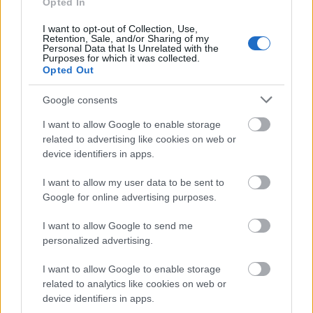
Opted In
kultúrát, amelynek tagjaival eleve bizalmatlannak kell
lenni. Ám minél inkább nyilvánvalóvá válik, hogy mind
I want to opt-out of Collection, Use,
az amerikai, mind az európai országok és vezetőik
Retention, Sale, and/or Sharing of my
Personal Data that Is Unrelated with the
zsigerből utálják el a muszlimokat, annál nagyobb tér
Purposes for which it was collected.
nyílik Oroszország előtt.
Opted Out
Google consents
Talán nem árt emlékeztetni arra, milyen nagy szerepet
játszott az orosz diplomácia abban, hogy a
I want to allow Google to enable storage
közelmúltban
Iránt sikerült kihozni a nemzetközi
related to advertising like cookies on web or
karanténból.
A Szíriában teret nyert iszlámállamista-
device identifiers in apps.
szervezet elleni fellépéshez Oroszország Irántól kapott
támogatást akkor, amikor az USA által vezetett szaúd-
I want to allow my user data to be sent to
arábiai és iraki koalícióval tető alá hozták a közös
Google for online advertising purposes.
katonai együttműködési megállapodást.
(Más lapra
I want to allow Google to send me
tartozik, hogy ez milyen zökkenőkkel valósul meg, ha
personalized advertising.
egyáltalán megvalósul manapság.)
I want to allow Google to enable storage
Az elmúlt
hónapokban egymást érték a tárgyalások,
related to analytics like cookies on web or
a telefonos egyeztetések
a Kreml illetve a közel-keleti,
device identifiers in apps.
ezen belül az Öböl-menti országok, sőt Izrael, továbbá