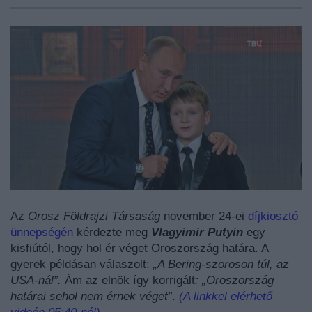
Az
Orosz Földrajzi Társaság
november 24-ei
díjkiosztó
ünnepségén
kérdezte meg
Vlagyimir Putyin
egy
kisfiútól, hogy hol ér véget Oroszország határa. A
gyerek példásan válaszolt:
„A Bering-szoroson túl, az
USA-nál”.
Ám az elnök így korrigált
: „Oroszország
határai sehol nem érnek véget”
.
(A linkkel elérhető