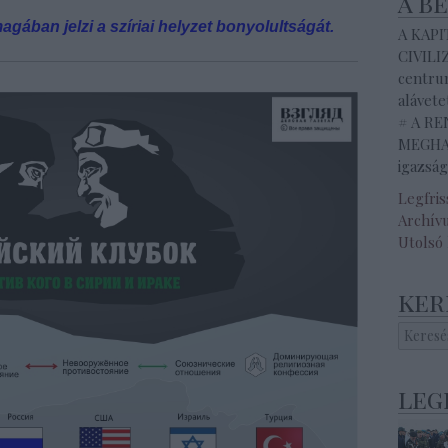
a b
ában jelzi a szíriai helyzet bonyolultságát.
A KAP
CIVILI
centrum
alávete
# A R
MEGHAL
igazság
Legfri
Archív
Utolsó
ker
leg