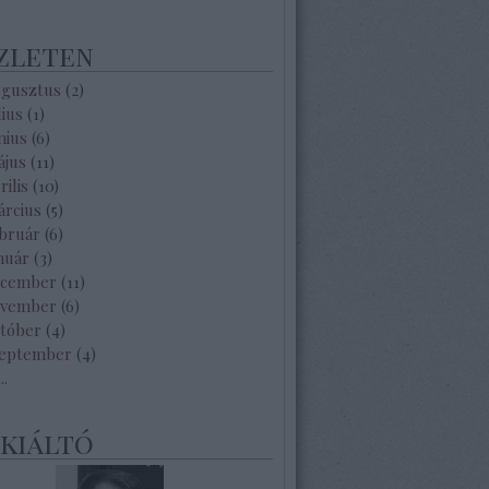
zleten
ugusztus
(
2
)
lius
(
1
)
nius
(
6
)
ájus
(
11
)
rilis
(
10
)
árcius
(
5
)
ebruár
(
6
)
nuár
(
3
)
ecember
(
11
)
ovember
(
6
)
któber
(
4
)
zeptember
(
4
)
...
ekiáltó