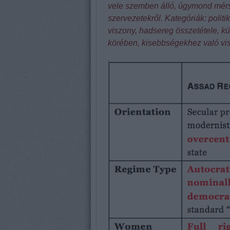
vele szemben álló, úgymond mérsé
szervezetekről. Kategóriák: politi
viszony, hadsereg összetétele, kü
körében, kisebbségekhez való visz