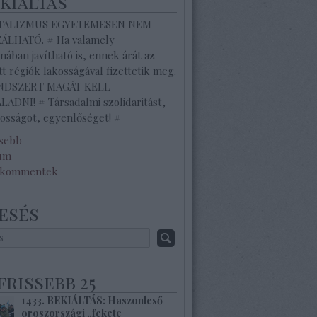
ekiáltás
ITALIZMUS EGYETEMESEN NEM
ZÁLHATÓ. # Ha valamely
ában javítható is, ennek árát az
tt régiók lakosságával fizettetik meg.
ENDSZERT MAGÁT KELL
ADNI! # Társadalmi szolidaritást,
osságot, egyenlőséget! #
ssebb
um
 kommentek
esés
frissebb 25
1433. BEKIÁLTÁS: Haszonleső
oroszországi „fekete