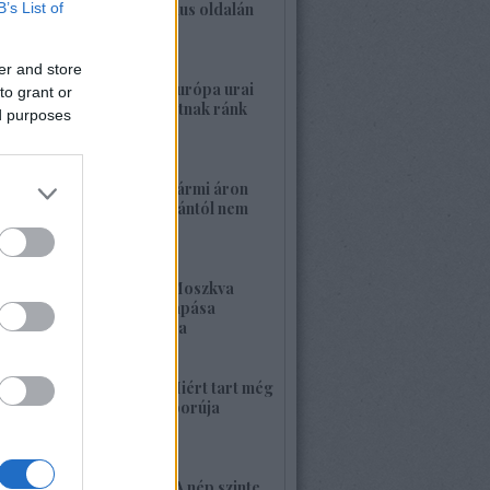
B’s List of
a banderista-fasizmus oldalán
2026. május 28. 00:23
er and store
1422. BEKIÁLTÁS: Európa urai
to grant or
nagy háborút hozhatnak ránk
ed purposes
2026. május 26. 11:25
1421. BEKIÁLTÁS: Bármi áron
megszabadulni Orbántól nem
kell félnetek jó lesz!
2026. május 25. 19:37
1420. BEKIÁLTÁS: Moszkva
nagyerejű válaszcsapása
ukrajnai célpontokra
2026. május 24. 13:48
1419. BEKIÁLTÁS: Miért tart még
sokáig a Nyugat háborúja
Moszkvával?
2026. május 23. 17:35
1418. BEKIÁLTÁS: „A nép szinte