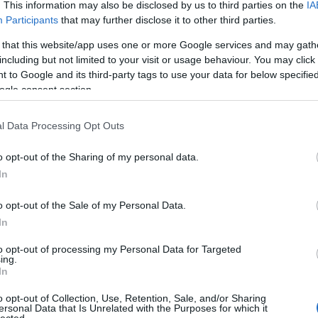
. This information may also be disclosed by us to third parties on the
IA
Participants
that may further disclose it to other third parties.
ai helyzettel foglalkozó cikkek csak
 senki nem mondja meg világosan, hogy kik is
 that this website/app uses one or more Google services and may gath
including but not limited to your visit or usage behaviour. You may click 
inek az ellensége. A felvetés jogos, hiszen aki most
 to Google and its third-party tags to use your data for below specifi
ó, ki a rossz oldalon – hamis kártyákkal játszik.
ogle consent section.
eltenni, hogy kinek, milyen joga van arra, hogy
tést, a felelet kínos volta miatt, a legtöbben
l Data Processing Opt Outs
o opt-out of the Sharing of my personal data.
Nézet, Vélemény
) című orosz üzleti újság még 2015
In
ani, hogy akkor ki kivel barátkozott, ki harcolt, ki
A piros nyilak a szemben állásra, a zöldek az
o opt-out of the Sale of my Personal Data.
k vastagsága ennek mértekkét érzékelteti. Az
ábra
In
mutatja a helyzet bonyolultságát. Maga a
aknem lehetetlen feladatra vállalkoztak.
to opt-out of processing my Personal Data for Targeted
ing.
veg megértését segítendő, ideírom a
In
ti 'ábra' szóhoz kapcsolt linkre kattint az olvasó,
ozhatja a helyzetet.)
o opt-out of Collection, Use, Retention, Sale, and/or Sharing
ersonal Data that Is Unrelated with the Purposes for which it
lected.