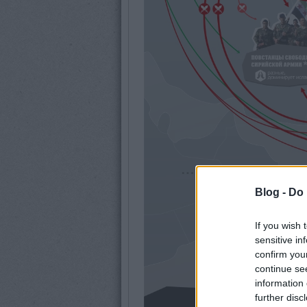
Blog -
Do 
If you wish 
sensitive in
confirm you
continue se
information 
further disc