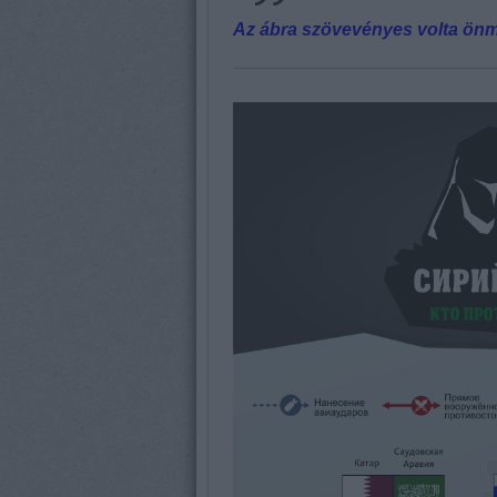
Az ábra szövevényes volta önmag