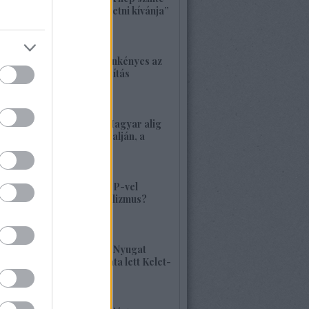
bárkit követ, aki vezetni kívánja”
2026. május 22. 18:18
1417. BEKIÁLTÁS: Önkényes az
alaptörvény-módosítás
2026. május 21. 12:45
1416. BEKIÁLTÁS: Magyar alig
volt, alig van Kárpátalján, a
veszély összetett!
2026. május 17. 22:04
1415. BEKIÁLTÁS: MP-vel
visszatérne a szocializmus?
Aligha!
2026. május 10. 12:25
1414. BEKIÁLTÁS: A Nyugat
hulladékának lerakata lett Kelet-
Európa
2026. május 09. 11:36