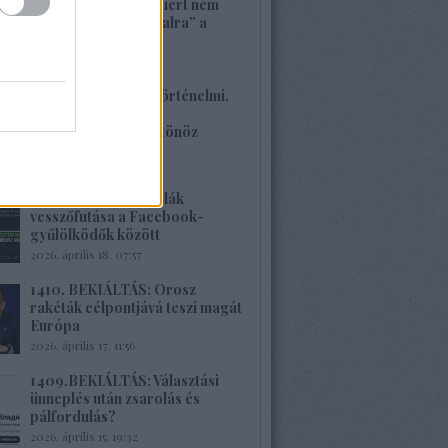
1413. BEKIÁLTÁS: Miért nem
szavaznak a „baloldalra” a
munkások?
2026. április 26. 00:45
1412. BEKIÁLTÁS: Történelmi,
családi traumákkal
szembenézésre ösztönöz
Böröcz műve
2026. április 20. 11:40
1411.BEKIÁLTÁS: Milák
vesszőfutása a Facebook-
gyűlölködők között
2026. április 18. 07:57
1410. BEKIÁLTÁS: Orosz
rakéták célpontjává teszi magát
Európa
2026. április 17. 11:56
1409.BEKIÁLTÁS: Választási
ünneplés után zsarolás és
pálfordulás?
2026. április 15. 19:32