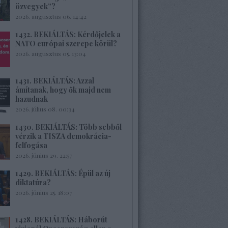
özvegyek”?
2026. augusztus 06. 14:42
1432. BEKIÁLTÁS: Kérdőjelek a
NATO európai szerepe körül?
2026. augusztus 05. 13:04
1431. BEKIÁLTÁS: Azzal
ámítanak, hogy ők majd nem
hazudnak
2026. július 08. 00:34
1430. BEKIÁLTÁS: Több sebből
vérzik a TISZA demokrácia-
felfogása
2026. június 29. 22:57
1429. BEKIÁLTÁS: Épül az új
diktatúra?
2026. június 25. 18:07
1428. BEKIÁLTÁS: Háborút