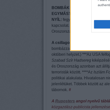
authenti
BOMBÁK:
mely állam gépei, me
EGYMÁST KERESZTEZŐ TŐR
NYÍL:
fegyveres összecsapástól
kapcsolat.
AZ ÉRINTETT ORSZ
Oroszország,USA, Izrael, Töröko
A csillagok jelentése:
*Nem hivat
bombázza. Az iraki kurdokkal a tö
októberi helyzet.) ***Az USA felfog
Szabad Szír Hadsereg
kiképzésér
és Oroszország azonban azt állít
terroristák között. ****Az
Iszlám F
politikai alakulata. Hivatalosan n
jelenlétüket. Többek között az ale
tábornok.
#
A
Ruposters
angol nyelvű tábl
köz
gazdász-publicista jellemzése 