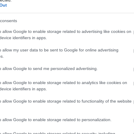
zervezet
Out
 Hadserege
consents
o allow Google to enable storage related to advertising like cookies on
reg
evice identifiers in apps.
o allow my user data to be sent to Google for online advertising
s.
to allow Google to send me personalized advertising.
orradalom Őrizőinek Hadteste
o allow Google to enable storage related to analytics like cookies on
bad Szír Hadsereg felkelői
evice identifiers in apps.
o allow Google to enable storage related to functionality of the website
adikális terrorista csoportok (Pl.: An-Nuszra Front,
 stb.)
o allow Google to enable storage related to personalization.
ellett az adott csoportban uralkodó vallási
laviták, kurd jeziditák, szalafiták)
o allow Google to enable storage related to security, including