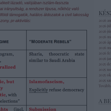
kelt lázadó, valójában iszlám-fasiszta
kai irányultság, a rendszer típusa, nőkhöz való
kés
lföldi támogatók, halálos áldozatok a civil lakosság
2026 a
ony, pr-aktivitás:
2026 jú
2026 jú
2026 m
2026 áp
2026 m
2026 f
2026 ja
2025 d
2025 n
2025 o
2025 s
Tovább
a b