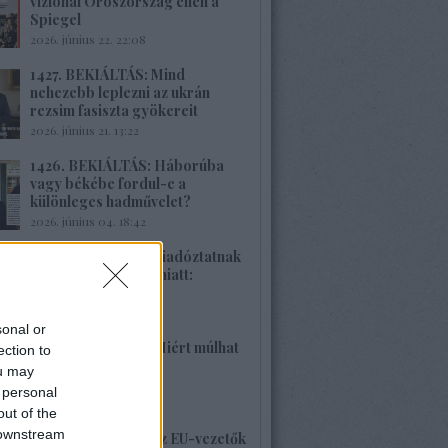
vizionál Oroszország ellen a
Spiegel
2026. június 22. 22:08
1427. BEKIÁLTÁS: Mind
nehezebb leplezni az ukrán
rezsim fasiszta gyökereit
2026. június 21. 13:22
1426. BEKIÁLTÁS: Háborúba
vagy békébe fordul-e a
különleges hadművelet?
2026. június 04. 18:42
1425. BEKIÁLTÁS: Riadóztatnak
az ukrán-fasizmus miatt:
„Európa vigyázz!”
2026. június 02. 21:42
sonal or
1424. BEKIÁLTÁS: Miért múlhat
ection to
ki a Népszava is?
ou may
2026. május 30. 19:53
 personal
out of the
 downstream
1423. BEKIÁLTÁS: Az EU-vezetők