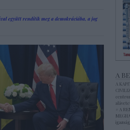
ával együtt rendítik meg a demokráciába, a jog
a b
A KAP
CIVILI
centrum
alávete
# A R
MEGHAL
igazság