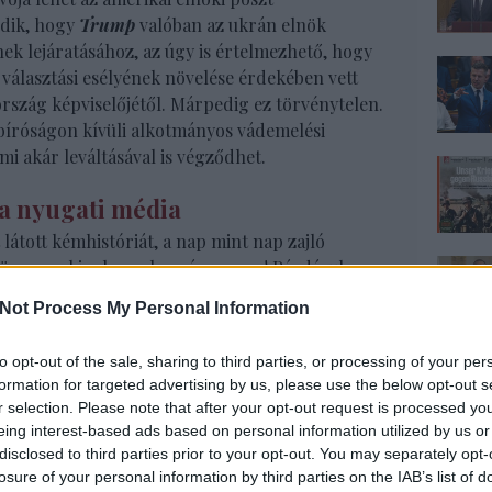
odik, hogy
Trump
valóban az ukrán elnök
ek lejáratásához, az úgy is értelmezhető, hogy
 választási esélyének növelése érdekében vett
ország képviselőjétől. Márpedig ez törvénytelen.
, bíróságon kívüli alkotmányos vádemelési
mi akár leváltásával is végződhet.
 a nyugati média
átott kémhistóriát, a nap mint nap zajló
kövesse, akinek van hozzá gyomra! Ráadásul,
nek is nagyobb lesz a füstje mint a lángja: nagy
Not Process My Personal Information
megússza, amint megúszott már mást is. Egyrészt
és hosszadalmas az eljárás, másrészt, mert a
to opt-out of the sale, sharing to third parties, or processing of your per
van, s ott biztosan megbukik az elmozdítására
formation for targeted advertising by us, please use the below opt-out s
ersze összekuszálja az amerikai közéletet, s
r selection. Please note that after your opt-out request is processed y
a világban tovagyűrűző hatásának beláthatatlan
eing interest-based ads based on personal information utilized by us or
rt még nem írnék az ügyről, mert ezt megteszik
disclosed to third parties prior to your opt-out. You may separately opt-
losure of your personal information by third parties on the IAB’s list of