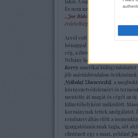
lakói. A sajtónk mindezt az euró
authenti
És nem zavarta az sem, amit én i
„
Joe Biden
amerikai alelnök novem
érdekeltségének ügyeit is áttekintet
Arról volt szó, hogy
Biden
alelnö
hónappal az államcsíny után, 201
cég, a
Burisma Holdings
igazgatót
Néhány héttel korábban az a 39 
Kerry
amerikai külügyminiszter 
féle mártásbirodalom
örökösének f
Nyikolaj Zlocsevszkij
,
a megbukt
környezetvédelemért és természet
mentette át magát és cégét az új 
kifizetőhelyként működött. Mások
kormánynak tettek szolgálatot. 
rendszerváltás előtt a nomenklat
igazgatótanácsnak tagja, sőt ale
elintézett egy s mást, például
Jul