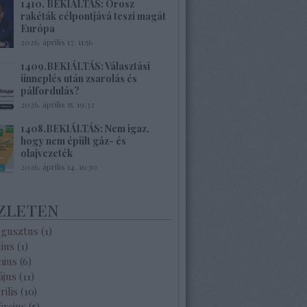
1410. BEKIÁLTÁS: Orosz
rakéták célpontjává teszi magát
Európa
2026. április 17. 11:56
1409.BEKIÁLTÁS: Választási
ünneplés után zsarolás és
pálfordulás?
2026. április 15. 19:32
1408.BEKIÁLTÁS: Nem igaz,
hogy nem épült gáz- és
olajvezeték
2026. április 14. 16:30
zleten
ugusztus
(
1
)
lius
(
1
)
nius
(
6
)
ájus
(
11
)
rilis
(
10
)
árcius
(
5
)