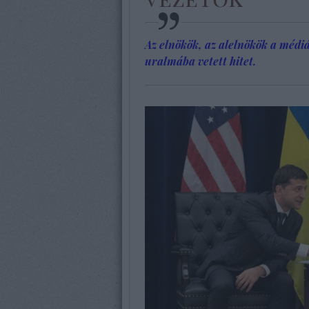
Az elnökök, az alelnökök a médi
uralmába vetett hitet.