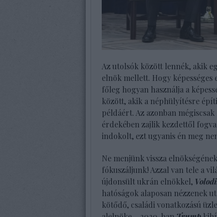
Az utolsók között lennék, akik e
elnök mellett. Hogy képességes 
főleg hogyan használja a képessé
között, akik a néphülyítésre épít
példáért. Az azonban mégiscsak s
érdekében zajlik kezdettől fog
indokolt, ezt ugyanis én meg ne
Ne menjünk vissza elnökségének 
fókuszáljunk! Azzal van tele a v
újdonsült ukrán elnökkel,
Volodi
hatóságok alaposan nézzenek u
kötődő, családi vonatkozású üzl
alelnöke – 2020-ban
Trump
kihí