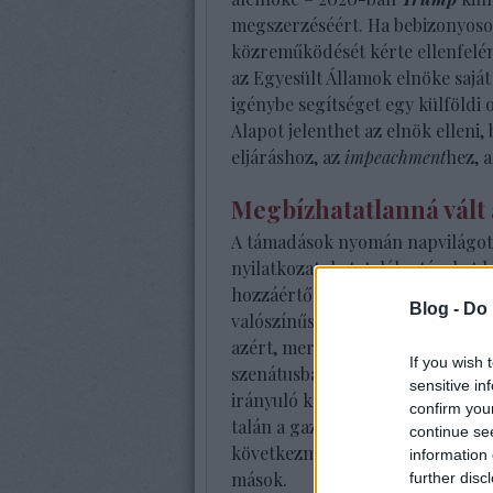
megszerzéséért. Ha bebizonyos
közreműködését kérte ellenfelén
az Egyesült Államok elnöke saját
igénybe segítséget egy külföldi 
Alapot jelenthet az elnök elleni
eljáráshoz, az
impeachment
hez, a
Megbízhatatlanná vált
A támadások nyomán napvilágot l
nyilatkozatokat, találgatásokat 
hozzáértők szerint, ennek az ügy
Blog -
Do 
valószínűséggel
Trump
most is 
azért, mert rendkívül bonyolult 
If you wish 
szenátusban pártjának többsége 
sensitive in
irányuló kezdeményezés. Az ügy p
confirm you
talán a gazdaságra is kihat, és 
continue se
következményei lehetnek. De ezé
information 
mások.
further disc