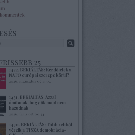
ssebb
um
 kommentek
esés
frissebb 25
1432. BEKIÁLTÁS: Kérdőjelek a
NATO európai szerepe körül?
2026. augusztus 05. 13:04
1431. BEKIÁLTÁS: Azzal
ámítanak, hogy ők majd nem
hazudnak
2026. július 08. 00:34
1430. BEKIÁLTÁS: Több sebből
vérzik a TISZA demokrácia-