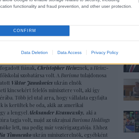
paiság, a demokrácia győzelmeként állította be.
cation functionality and fraud prevention, and other user protection.
s csak úgy odavetettem, de legalább odavetettem:
ber végi ukrajnai látogatásán, egyik fia ukrajnai
te”
.
CONFIRM
k ifjabbik fia, a 44 éves
Hunter Biden
három
4 májusában lett tagja az egyik ukrán gázipari
anácsnak, a cég jogi részlegének vezetőjeként.
Data Deletion
Data Access
Privacy Policy
éves
Devon Archer
vált a vezetés tagjává, aki
John
fogadott fiának,
Christopher Heinz
nek, a
Heinz-
őiskolai szobatársa volt. A
Burisma
tulajdonosa
atott
Viktor Janukovics
ukrán elnök
i kincsekért felelős minisztere volt, aki így
érába. Több jel utal arra, hogy vállalata egyfajta
 is kerültek be oda, akik az amerikai
Így a lengyel
Aleksander
Kvasnewsky,
aki a
úra tagja volt, majd az ukrajnai
Burisma Holdings
lnöke lett, ma pedig már vezérigazgatója. Ehhez
ia Timosenko
ukrán miniszterelnök, egyébként