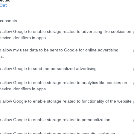
entőséget a dolognak, a többiek pedig – a tévedés
Out
adságot, hogy utánanézzenek, amit másutt, vagy
ak. Igen, néhány visszajelzés szerint az
consents
tak nálam
Biden
hivatalos és családja érdekében
o allow Google to enable storage related to advertising like cookies on
éséről, de megtartották maguknak, amiről
evice identifiers in apps.
szág szakértők pedig, akiknek
g igyekeztem odafigyelni, igencsak hallgatagok
o allow my user data to be sent to Google for online advertising
l is van szó?
s.
n üzletelt a fia javára
to allow Google to send me personalized advertising.
őször ebben a blogtérben
Biden
nevét. Nyolc
o allow Google to enable storage related to analytics like cookies on
 szervezett, a hivatalos bevallás szerint 5
evice identifiers in apps.
ijevi puccson. Ennek következtében a törvényes –
– államfő,
Viktor Janukovics
helyébe a virtigli
o allow Google to enable storage related to functionality of the website
tették, s vele együtt a meghatározó posztokra
mányba. Mindezt az októberi választásokon
o allow Google to enable storage related to personalization.
szetesen ezen már nem vettek részt az
etve a szakadár donyecki és a luganszki körzet
o allow Google to enable storage related to security, including