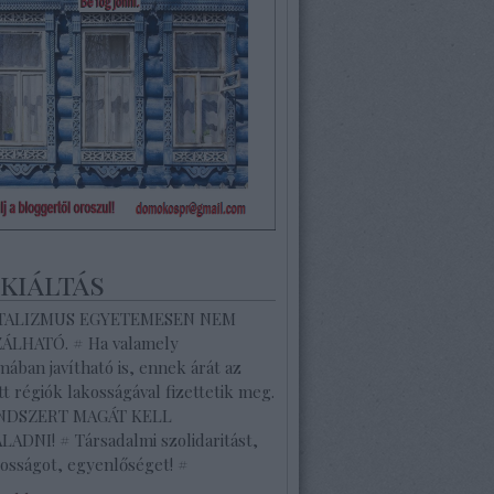
ekiáltás
ITALIZMUS EGYETEMESEN NEM
ZÁLHATÓ. # Ha valamely
ában javítható is, ennek árát az
tt régiók lakosságával fizettetik meg.
ENDSZERT MAGÁT KELL
ADNI! # Társadalmi szolidaritást,
osságot, egyenlőséget! #