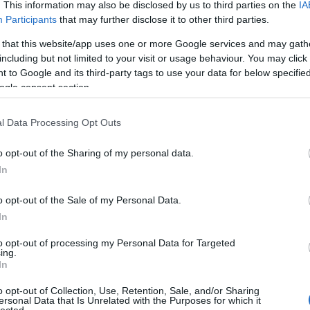
. This information may also be disclosed by us to third parties on the
IA
Participants
that may further disclose it to other third parties.
t néhány évvel ezelőtt sokszor említettem meg
iden
akkori amerikai alelnök mennyit járkált
 that this website/app uses one or more Google services and may gath
k gyarapítására használva hatalmát, befolyását.
including but not limited to your visit or usage behaviour. You may click 
z idő tájt oly nagyon felháborodott volna ezen a
 to Google and its third-party tags to use your data for below specifi
ogle consent section.
hazai média. Vagyis nem az egyik vagy a másik
l ebben a történetben. Ám nyuvasszák ki egymást,
 Biden
, vagy a hetvenharmadik évén túl, mint
l Data Processing Opt Outs
llják a hatalomról a jelenlegi elnökről szóló,
o opt-out of the Sharing of my personal data.
yv címével, hogy
„Soha nem elég”
!
In
ügyem, sőt szerintem ügyünk, hogy miként
o opt-out of the Sale of my Personal Data.
magatartáshoz a magát függetlenként,
In
 megjelenítő nyugati média, közte az annak
 szenzációssá tupírozott híreit – szolgamód
to opt-out of processing my Personal Data for Targeted
ing.
ló szatellit országok sajtójának minőségibb
In
 média! Tudtommal a hazai kollégák közül
ai árukapcsolásáról a
Wall Street Journal
alapján,
o opt-out of Collection, Use, Retention, Sale, and/or Sharing
ersonal Data that Is Unrelated with the Purposes for which it
, csupán szenvtelen távolságtartással. Később ez
lected.