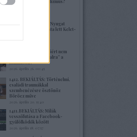
visszatérne a szocializmus?
Aligha!
2026. május 10. 12:25
1414. BEKIÁLTÁS: A Nyugat
hulladékának lerakata lett Kelet-
Európa
2026. május 09. 11:36
1413. BEKIÁLTÁS: Miért nem
szavaznak a „baloldalra” a
munkások?
2026. április 26. 00:45
1412. BEKIÁLTÁS: Történelmi,
családi traumákkal
szembenézésre ösztönöz
Böröcz műve
2026. április 20. 11:40
1411.BEKIÁLTÁS: Milák
vesszőfutása a Facebook-
gyűlölködők között
2026. április 18. 07:57