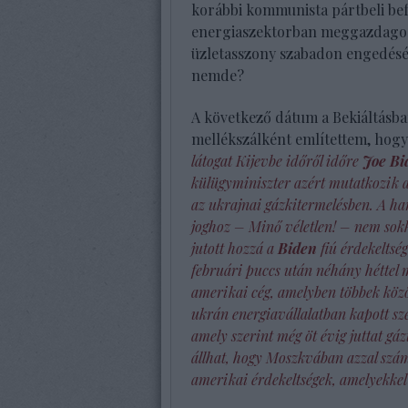
korábbi kommunista pártbeli bef
energiaszektorban meggazdagodo
üzletasszony szabadon engedését. 
nemde?
A következő dátum a Bekiáltásb
mellékszálként említettem, hog
látogat Kijevbe időről időre
Joe Bi
külügyminiszter azért mutatkozik 
az ukrajnai gázkitermelésben. A har
joghoz – Minő véletlen! – nem sokka
jutott hozzá a
Biden
fiú érdekeltség
februári puccs után néhány héttel m
amerikai cég, amelyben többek köz
ukrán energiavállalatban kapott sze
amely szerint még öt évig juttat gá
állhat, hogy Moszkvában azzal számo
amerikai érdekeltségek, amelyekkel