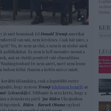
Legfri
Archív
Utolsó
ker
gy jó szót hoznának fel
Donald Trump
amerikai
emberről van szó, nem kérdéses. Csak hát mire, s
geit? No, de nem az első, s nem is az utolsó azok
leg
ik politikájukat. És nem is kell messzire menni a
ok, ami az elnöki posztról való elmozdítása
va Washingtonban! De nem azért, mert nem lenne
m tudom ítélni. Hanem a kettős mérce miatt.
korábbi időszakára, csak a legutóbbi esetre
ilágsajtó, hogy nyáron
Trump
telefonon beszélt
az
mir Zelenszkij
jel. Többször is arra kérte, hogy a
tána a demokrata párti
Joe Biden
Ukrajnához
eti ügyeinek.
Biden
–
Barack Obama
egykori
vója lehet az amerikai elnöki poszt