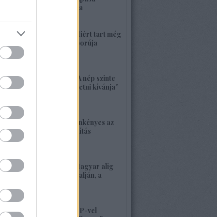
ukrajnai célpontokra
2026. május 24. 13:48
1419. BEKIÁLTÁS: Miért tart még
sokáig a Nyugat háborúja
Moszkvával?
2026. május 23. 17:35
1418. BEKIÁLTÁS: „A nép szinte
bárkit követ, aki vezetni kívánja”
2026. május 22. 18:18
1417. BEKIÁLTÁS: Önkényes az
alaptörvény-módosítás
2026. május 21. 12:45
1416. BEKIÁLTÁS: Magyar alig
volt, alig van Kárpátalján, a
veszély összetett!
2026. május 17. 22:04
1415. BEKIÁLTÁS: MP-vel