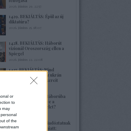
felfogása
2026. június 29. 22:57
1429. BEKIÁLTÁS: Épül az új
diktatúra?
2026. június 25. 18:07
1428. BEKIÁLTÁS: Háborút
vizionál Oroszország ellen a
Spiegel
2026. június 22. 22:08
1427. BEKIÁLTÁS: Mind
nehezebb leplezni az ukrán
rezsim fasiszta gyökereit
2026. június 21. 13:22
1426. BEKIÁLTÁS: Háborúba
sonal or
vagy békébe fordul-e a
ection to
különleges hadművelet?
ou may
2026. június 04. 18:42
 personal
out of the
1425. BEKIÁLTÁS: Riadóztatnak
 downstream
az ukrán-fasizmus miatt: