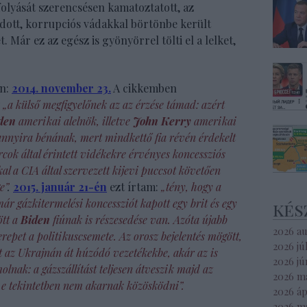
olyását szerencsésen kamatoztatott, az
tt, korrupciós vádakkal börtönbe került
Már ez az egész is gyönyörrel tölti el a lelket,
an:
2014. november 23.
A cikkemben
y
„a külső megfigyelőnek az az érzése támad: azért
den
amerikai alelnök, illetve
John Kerry
amerikai
annyira bénának, mert mindkettő fia révén érdekelt
cok által érintett vidékekre érvényes koncessziós
l a CIA által szervezett kijevi puccsot követően
e”
.
2015. január 21-én
ezt írtam:
„tény, hogy a
ár gázkitermelési koncessziót kapott egy brit és egy
kés
ött a
Biden
fiúnak is részesedése van. Azóta újabb
2026 a
repet a politikuscsemete. Az orosz bejelentés mögött,
2026 jú
zt az Ukrajnán át húzódó vezetékekbe, akár az is
2026 jú
lnak: a gázszállítást teljesen átveszik majd az
2026 m
 e tekintetben nem akarnak közösködni”.
2026 áp
2026 m