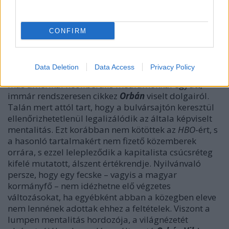
kormánygépen!
CONFIRM
Nem véletlen, hogy a globális kapitalizmus egyik
szócsöve, a
New York Times
tárta fel
Orbán
és
Cornstein
, a bunkó gyémántkereskedő különös
Data Deletion
Data Access
Privacy Policy
öltözékben zajlott utazását. Ugyanez a periodika,
más amerikai neoliberális médiumokkal együtt,
immár rendszeresen cikkez
Orbán
viselt dolgairól.
Talán mert attól tart, hogy a bulvársajtón keresztül
ellenőrizhetetlenül legalizálódik az általa képviselt
mentalitás. Ezt korábban nem kötöttek az
HBO
-ért, s
a hasonló tartalmakért nem fizető közemberek
orrára, s ezzel lelepleződik a kapitalista csúcsréteg
kifelé mutatott, álszent értékrendje. Nyilvánvaló
persze, hogy egy fecske – vagyis a magyar
kormányfő – nem idézhetne elő végzetes
változásokat, ha egyébként abban a közegben eleve
nem lennének adottak ehhez a feltételek. Viszont a
lumpen mentalitás hordozója, a világnézetét