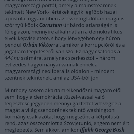
magyarországi portál, amely a mainstreamnek
tekintett New York-i értékek egyik legfőbb hazai
apostola, ugyanebben az összefoglalóban maga is
szörnyülködik
Cornstein
úr bárdolatlanságán, s
főleg azon, mennyire alkalmatlan a demokratikus
elvek képviseletére, s hogy lényegében egy húron
pendül
Orbán Viktor
ral, amikor a korrupcióról és a
jogállam leépítéséről van szó. Ez nagy csalódás a
444.hu
számára, amelynek szerkesztői – három
évtizedes hagyományai vannak ennek a
magyarországi neoliberális oldalon – mindent
szentnek tekintenek, ami az USA-ból jön.
Minthogy sosem akartam elkendőzni magam elől
sem, hogy a demokrácia tűzzel-vassal való
terjesztése jegyében mennyi gaztettet vitt végbe a
magát a világ csendőrének tekintő washingtoni
kormány csak azóta, hogy megszűnt a kétpólusú
rend, azaz összeomlott a Szovjetunió, engem nem ért
meglepetés. Sem akkor, amikor
ifjabb George Bush