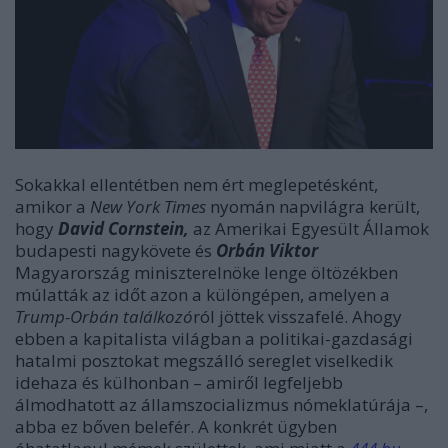
Sokakkal ellentétben nem ért meglepetésként,
amikor a
New York Times
nyomán napvilágra került,
hogy
David
Cornstein,
az Amerikai Egyesült Államok
budapesti nagykövete és
Orbán Viktor
Magyarország miniszterelnöke lenge öltözékben
múlatták az időt azon a különgépen, amelyen a
Trump-Orbán találkozó
ról jöttek visszafelé. Ahogy
ebben a kapitalista világban a politikai-gazdasági
hatalmi posztokat megszálló sereglet viselkedik
idehaza és külhonban – amiről legfeljebb
álmodhatott az államszocializmus nómeklatúrája –,
abba ez bőven belefér.
A konkrét ügyben