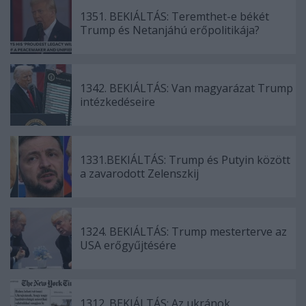
1351. BEKIÁLTÁS: Teremthet-e békét
Trump és Netanjáhú erőpolitikája?
1342. BEKIÁLTÁS: Van magyarázat Trump
intézkedéseire
1331.BEKIÁLTÁS: Trump és Putyin között
a zavarodott Zelenszkij
1324. BEKIÁLTÁS: Trump mesterterve az
USA erőgyűjtésére
1312. BEKIÁLTÁS: Az ukránok