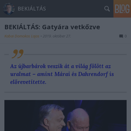
BEKIÁLTÁS
BEKIÁLTÁS: Gatyára vetkőzve
Kabai Domokos Lajos
•
2019. október 27.
0
Az újbarbárok veszik át a világ fölött az
uralmat – amint Márai és Dahrendorf is
előrevetítette.