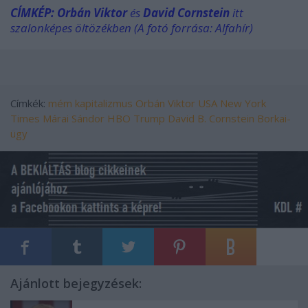
CÍMKÉP: Orbán Viktor
és
David Cornstein
itt
szalonképes öltözékben (A fotó forrása: Alfahír)
Címkék:
mém
kapitalizmus
Orbán Viktor
USA
New York
Times
Márai Sándor
HBO
Trump
David B. Cornstein
Borkai-
ügy
Ajánlott bejegyzések: