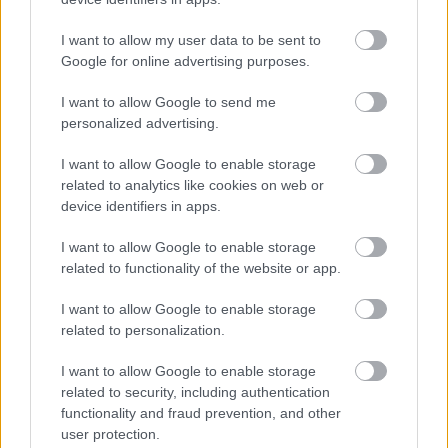
prémium kábel és műholdas televíziós médium
a
lighanem azért ömleszti rájuk ezeket a
I want to allow my user data to be sent to
feldolgozásokat, mert a mögötte munkálkodó
Google for online advertising purposes.
csúcsértelmiség, amely maga is a rendszer része,
feltehetően riadóztatni akar: ha nem hagytok,
I want to allow Google to send me
hagyunk fel a gátlástalansággal, a szent
personalized advertising.
kapitalizmusunk elveszhet. Erőt kell vennünk
I want to allow Google to enable storage
magunkon, meg kell reformálni a viszonyainkat,
related to analytics like cookies on web or
különben nekünk annyi lesz a civilizációk
device identifiers in apps.
küzdelmében! Fel kell adnunk a világunk egyik
alapvetését, miszerint
I want to allow Google to enable storage
related to functionality of the website or app.
ha az első milliárd akár bűntettekkel terhes
I want to allow Google to enable storage
megszerzését sikerül megúsznod, utána bármit
related to personalization.
megtehetsz, ha nem teszel keresztbe a
hasonszőrűeknek! Ha bekerültél a gazdasági és
I want to allow Google to enable storage
politikai hatalom gyakorlói közé, esetleg
related to security, including authentication
csupán a holdudvarukba tartozónak ismernek
functionality and fraud prevention, and other
el, akár gatyára is vetkőzhetsz a
user protection.