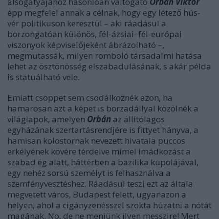
alsógatyájához hasonlóan váltogató
Orbán Viktor
épp megfelel annak a célnak, hogy egy létező hús-
vér politikuson keresztül – aki ráadásul a
borzongatóan különös, fél-ázsiai–fél-európai
viszonyok képviselőjeként ábrázolható –,
megmutassák, milyen romboló társadalmi hatása
lehet az ösztönösség elszabadulásának, s akár példa
is statuálható vele.
Emiatt csöppet sem csodálkoznék azon, ha
hamarosan azt a képet is borzadállyal közölnék a
világlapok, amelyen
Orbán
az állítólagos
egyházának szertartásrendjére is fittyet hányva, a
hamisan kolostornak nevezett hivatala puccos
erkélyének kövére térdelve mímel imádkozást a
szabad ég alatt, háttérben a bazilika kupolájával,
egy nehéz sorsú személyt is felhasználva a
szemfényvesztéshez. Ráadásul teszi ezt az általa
megvetett város, Budapest felett, ugyanazon a
helyen, ahol a cigányzenésszel szokta húzatni a nótát
magának. No, de ne menjünk ilyen messzire! Mert