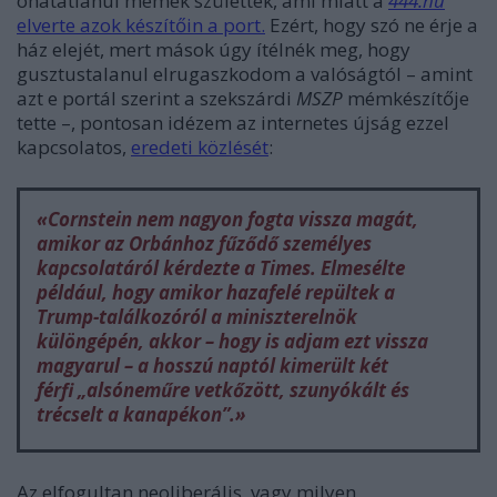
óhatatlanul mémek születtek, ami miatt a
444.hu
elverte azok készítőin a port.
Ezért, hogy szó ne érje a
ház elejét, mert mások úgy ítélnék meg, hogy
gusztustalanul elrugaszkodom a valóságtól – amint
azt e portál szerint a szekszárdi
MSZP
mémkészítője
tette –, pontosan idézem az internetes újság ezzel
kapcsolatos,
eredeti közlését
:
«Cornstein nem nagyon fogta vissza magát,
amikor az Orbánhoz fűződő személyes
kapcsolatáról kérdezte a Times. Elmesélte
például, hogy amikor hazafelé repültek a
Trump-találkozóról a miniszterelnök
különgépén, akkor – hogy is adjam ezt vissza
magyarul – a hosszú naptól kimerült két
férfi „alsóneműre vetkőzött, szunyókált és
trécselt a kanapékon”.»
Az elfogultan neoliberális, vagy milyen,