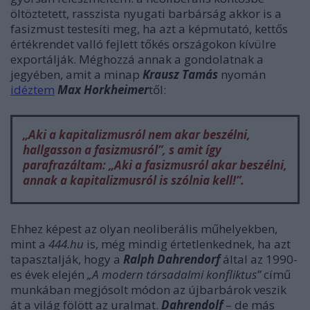
öltöztetett, rasszista nyugati barbárság akkor is a
fasizmust testesíti meg, ha azt a képmutató, kettős
értékrendet valló fejlett tőkés országokon kívülre
exportálják. Méghozzá annak a gondolatnak a
jegyében, amit a minap
Krausz Tamás
nyomán
idéztem
Max Horkheimer
től:
„Aki a kapitalizmusról nem akar beszélni,
hallgasson a fasizmusról”, s amit így
parafrazáltam: „Aki a fasizmusról akar beszélni,
annak a kapitalizmusról is szólnia kell!”
.
Ehhez képest az olyan neoliberális műhelyekben,
mint a
444.hu
is, még mindig értetlenkednek, ha azt
tapasztalják, hogy a
Ralph Dahrendorf
által az 1990-
es évek elején
„A modern társadalmi konfliktus”
című
munkában megjósolt módon az újbarbárok veszik
át a világ fölött az uralmat.
Dahrendolf
– de más