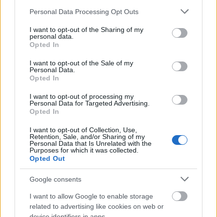
engedik az ösztöneiket a bunga-bungi pia- és
Please note that this website/app uses one or more Google
kokópartikon. Egymást is lépten-nyomon
Personal Data Processing Opt Outs
services and may gather and store information including but
megalázzák a legdurvább módokon. Papokként
not limited to your visit or usage behaviour. You may click to
I want to opt-out of the Sharing of my
szentségtelenítik meg az istenhitet. Ha kell,
personal data.
grant or deny consent to Google and its third-party tags to
gyilkosságokat is elkövetnek és megrendelnek annak
Opted In
use your data for below specified purposes in below Google
érdekében, hogy milliárdokat zsebeljenek be.
consent section.
I want to opt-out of the Sale of my
Közben péeresek, ügyvédek, pénzügyi szakértők
Personal Data.
hadát foglalkoztatják, hogy eltussolják a
Opted In
kisembereken átgázoló módszereiket, kétes
ügyleteiket, a gazdaság és a politika minden szintjét
I want to opt-out of processing my
Personal Data for Targeted Advertising.
áthálózó korrupciót, és ájtatoskodva meséljenek a
Opted In
népnek arról, milyen szent életet élnek a (nyugati)
szabadság meg a demokrácia védelmében.
I want to opt-out of Collection, Use,
Retention, Sale, and/or Sharing of my
Personal Data that Is Unrelated with the
Az
HBO
amerikai, fizetős mozicsatorna a
Purposes for which it was collected.
Opted Out
leggazdagabbak által történő vagyonelszívás miatt
világszerte, így az USA-ban is, rohamosan csökkenő
Google consents
arányú közép- és felsőosztálybeliekből verbuvált
közönség számára, amely az öntörvényű viszonyok
I want to allow Google to enable storage
következtében egyre inkább megfosztódik a
related to advertising like cookies on web or
művelődési lehetőségektől, a műveltségtől. A
device identifiers in apps.