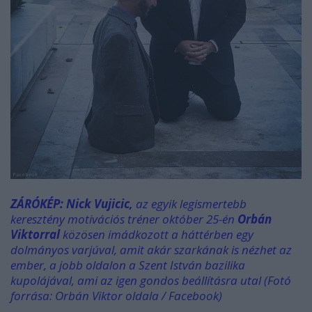
ZÁRÓKÉP: Nick Vujicic,
az egyik legismertebb
keresztény motivációs tréner október 25-én
Orbán
Viktorral
közösen imádkozott a háttérben egy
dolmányos varjúval, amit akár szarkának is nézhet az
ember, a jobb oldalon a Szent István bazilika
kupolájával, ami az igen gondos beállításra utal (Fotó
forrása: Orbán Viktor oldala / Facebook)