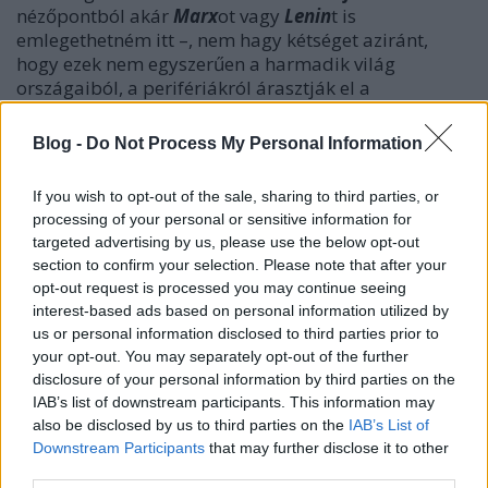
nézőpontból akár
Marx
ot vagy
Lenin
t is
emlegethetném itt –, nem hagy kétséget aziránt,
hogy ezek nem egyszerűen a harmadik világ
országaiból, a perifériákról árasztják el a
civilizációnkat – amint azt a fehér ember hajlamos
feltételezni –, hanem a nyugati társadalmak termelik
Blog -
Do Not Process My Personal Information
ki őket magukból. Ahogy
Márai Sándor
is leírta
1952-ben, a
Napló
jában a manapság az interneten
If you wish to opt-out of the sale, sharing to third parties, or
sokat idézett, a majdani hazai viszonyokra utaló
processing of your personal or sensitive information for
mondatot:
„
És, ha eltűnnek a kommunisták, jönnek
targeted advertising by us, please use the below opt-out
majd a félművelt, sunyi parasztok.”
section to confirm your selection. Please note that after your
opt-out request is processed you may continue seeing
És itt is vannak, minthogy a kapitalizmus hozza
interest-based ads based on personal information utilized by
felszínre, s mutatja meg őket immár teljes
us or personal information disclosed to third parties prior to
pőreségükben idehaza csakúgy, mint Amerikában.
your opt-out. You may separately opt-out of the further
Tessék csupán belenézni az
HBO
-n most vetített
disclosure of your personal information by third parties on the
olyan sorozatokba, mint az
„Utódlás”, „A
IAB’s list of downstream participants. This information may
legharsányabb hang”,
a
„Milliárdok nyomában”, „Az
also be disclosed by us to third parties on the
IAB’s List of
erényes Gamstone-ék”,
meg a többibe! Ezek valóságos
Downstream Participants
that may further disclose it to other
vagy valósághű szereplői szintén szabadjára
third parties.