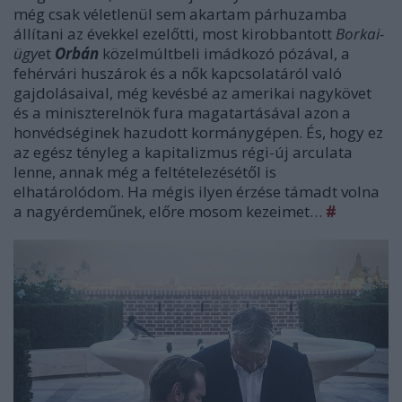
még csak véletlenül sem akartam párhuzamba
állítani az évekkel ezelőtti, most kirobbantott
Borkai-
ügy
et
Orbán
közelmúltbeli imádkozó pózával, a
fehérvári huszárok és a nők kapcsolatáról való
gajdolásaival, még kevésbé az amerikai nagykövet
és a miniszterelnök fura magatartásával azon a
honvédséginek hazudott kormánygépen. És, hogy ez
az egész tényleg a kapitalizmus régi-új arculata
lenne, annak még a feltételezésétől is
elhatárolódom. Ha mégis ilyen érzése támadt volna
a nagyérdeműnek, előre mosom kezeimet…
#