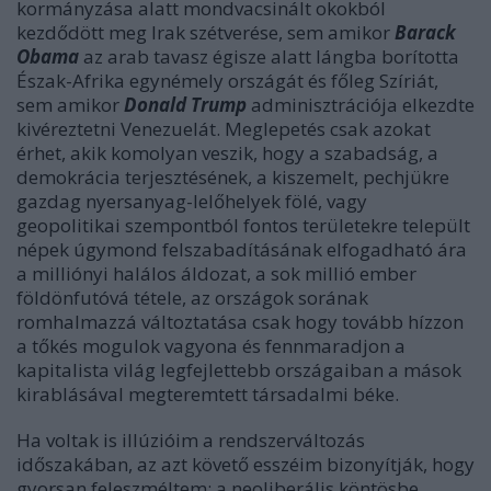
kormányzása alatt mondvacsinált okokból
kezdődött meg Irak szétverése, sem amikor
Barack
Obama
az arab tavasz égisze alatt lángba borította
Észak-Afrika egynémely országát és főleg Szíriát,
sem amikor
Donald Trump
adminisztrációja elkezdte
kivéreztetni Venezuelát. Meglepetés csak azokat
érhet, akik komolyan veszik, hogy a szabadság, a
demokrácia terjesztésének, a kiszemelt, pechjükre
gazdag nyersanyag-lelőhelyek fölé, vagy
geopolitikai szempontból fontos területekre települt
népek úgymond felszabadításának elfogadható ára
a milliónyi halálos áldozat, a sok millió ember
földönfutóvá tétele, az országok sorának
romhalmazzá változtatása csak hogy tovább hízzon
a tőkés mogulok vagyona és fennmaradjon a
kapitalista világ legfejlettebb országaiban a mások
kirablásával megteremtett társadalmi béke.
Ha voltak is illúzióim a rendszerváltozás
időszakában, az azt követő esszéim bizonyítják, hogy
gyorsan feleszméltem: a neoliberális köntösbe