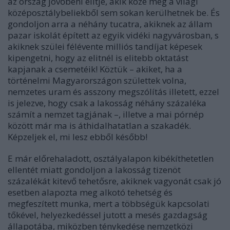
az ország jövőbeni elitje, akik közé még a világi
középosztálybeliekből sem sokan kerülhetnek be. És
gondoljon arra a néhány tucatra, akiknek az állam
pazar iskolát épített az egyik vidéki nagyvárosban, s
akiknek szülei félévente milliós tandíjat képesek
kipengetni, hogy az elitnél is elitebb oktatást
kapjanak a csemetéik! Köztük – akiket, ha a
történelmi Magyarországon születtek volna,
nemzetes uram és asszony megszólítás illetett, ezzel
is jelezve, hogy csak a lakosság néhány százaléka
számít a nemzet tagjának –, illetve a mai pórnép
között már ma is áthidalhatatlan a szakadék.
Képzeljek el, mi lesz ebből később!
E már előrehaladott, osztályalapon kibékíthetetlen
ellentét miatt gondoljon a lakosság tizenöt
százalékát kitevő tehetősre, akiknek vagyonát csak jó
esetben alapozta meg alkotó tehetség és
megfeszített munka, mert a többségük kapcsolati
tőkével, helyezkedéssel jutott a mesés gazdagság
állapotába, miközben ténykedése nemzetközi