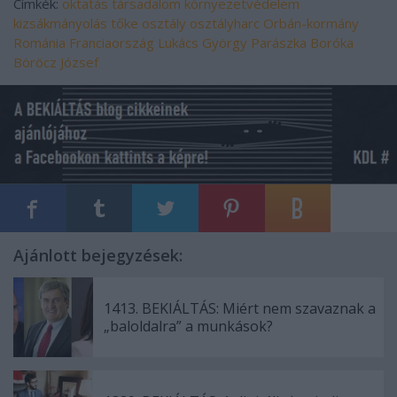
Címkék:
oktatás
társadalom
környezetvédelem
kizsákmányolás
tőke
osztály
osztályharc
Orbán-kormány
Románia
Franciaország
Lukács György
Parászka Boróka
Böröcz József
Ajánlott bejegyzések:
1413. BEKIÁLTÁS: Miért nem szavaznak a
„baloldalra” a munkások?