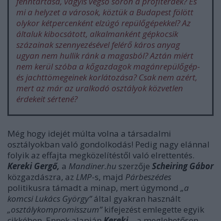
fenntartása, vagyis végső soron a profitérdek? És
mi a helyzet a városok, köztük a Budapest fölött
olykor kétpercenként elzúgó repülőgépekkel? Az
általuk kibocsátott, alkalmanként gépkocsik
százainak szennyezésével felérő káros anyag
ugyan nem hullik ránk a magasból? Aztán miért
nem kerül szóba a kőgazdagok magánrepülőgép-
és jachttömegeinek korlátozása? Csak nem azért,
mert az már az uralkodó osztályok közvetlen
érdekeit sértené?
Még hogy idejét múlta volna a társadalmi
osztályokban való gondolkodás! Pedig nagy elánnal
folyik az effajta megközelítéstől való elrettentés.
Kereki Gergő,
a
Mandiner.hu
szerzője
Scheiring Gábor
közgazdászra, az
LMP
-s, majd
Párbeszédes
politikusra támadt a minap, mert úgymond
„a
komcsi Lukács György”
által gyakran használt
„osztálykompromisszum”
kifejezést emlegette egyik
cikkében. Ennek alapján
Kereki
– a meglehetősen