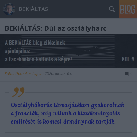
BEKIÁLTÁS
BEKIÁLTÁS: Dúl az osztályharc
Kabai Domokos Lajos
•
2020. január 03.
0
Osztályháborús társasjátékon gyakorolnak
a franciák, míg nálunk a kizsákmányolás
említését is komcsi ármánynak tartják.