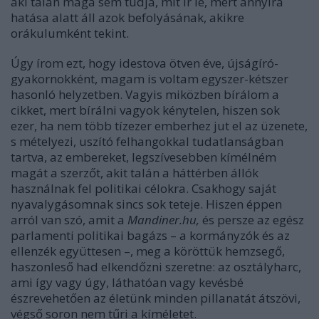
aki talán maga sem tudja, mit ír le, mert annyira
hatása alatt áll azok befolyásának, akikre
orákulumként tekint.
Úgy írom ezt, hogy idestova ötven éve, újságíró-
gyakornokként, magam is voltam egyszer-kétszer
hasonló helyzetben. Vagyis miközben bírálom a
cikket, mert bírálni vagyok kénytelen, hiszen sok
ezer, ha nem több tízezer emberhez jut el az üzenete,
s mételyezi, uszító felhangokkal tudatlanságban
tartva, az embereket, legszívesebben kímélném
magát a szerzőt, akit talán a háttérben állók
használnak fel politikai célokra. Csakhogy saját
nyavalygásomnak sincs sok teteje. Hiszen éppen
arról van szó, amit a
Mandiner.hu,
és persze az egész
parlamenti politikai bagázs – a kormányzók és az
ellenzék együttesen –, meg a köröttük hemzsegő,
haszonleső had elkendőzni szeretne: az osztályharc,
ami így vagy úgy, láthatóan vagy kevésbé
észrevehetően az életünk minden pillanatát átszövi,
végső soron nem tűri a kíméletet.