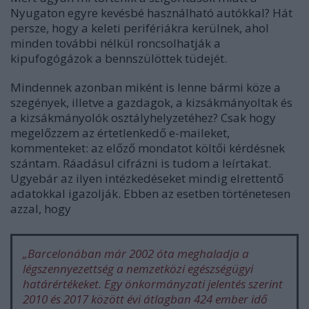
Nyugaton egyre kevésbé használható autókkal? Hát
persze, hogy a keleti perifériákra kerülnek, ahol
minden további nélkül roncsolhatják a
kipufogógázok a bennszülöttek tüdejét.
Mindennek azonban miként is lenne bármi köze a
szegények, illetve a gazdagok, a kizsákmányoltak és
a kizsákmányolók osztályhelyzetéhez? Csak hogy
megelőzzem az értetlenkedő e-maileket,
kommenteket: az előző mondatot költői kérdésnek
szántam. Ráadásul cifrázni is tudom a leírtakat.
Ugyebár az ilyen intézkedéseket mindig elrettentő
adatokkal igazolják. Ebben az esetben történetesen
azzal, hogy
„
Barcelonában már 2002 óta meghaladja a
légszennyezettség a nemzetközi egészségügyi
határértékeket. Egy önkormányzati jelentés szerint
2010 és 2017 között évi átlagban 424 ember idő