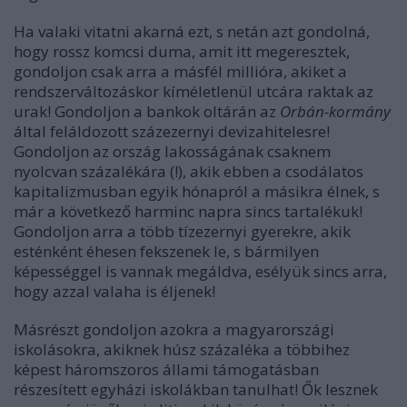
Ha valaki vitatni akarná ezt, s netán azt gondolná,
hogy rossz komcsi duma, amit itt megeresztek,
gondoljon csak arra a másfél millióra, akiket a
rendszerváltozáskor kíméletlenül utcára raktak az
urak! Gondoljon a bankok oltárán az
Orbán-kormány
által feláldozott százezernyi devizahitelesre!
Gondoljon az ország lakosságának csaknem
nyolcvan százalékára (!), akik ebben a csodálatos
kapitalizmusban egyik hónapról a másikra élnek, s
már a következő harminc napra sincs tartalékuk!
Gondoljon arra a több tízezernyi gyerekre, akik
esténként éhesen fekszenek le, s bármilyen
képességgel is vannak megáldva, esélyük sincs arra,
hogy azzal valaha is éljenek!
Másrészt gondoljon azokra a magyarországi
iskolásokra, akiknek húsz százaléka a többihez
képest háromszoros állami támogatásban
részesített egyházi iskolákban tanulhat! Ők lesznek