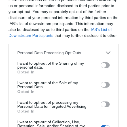
us or personal information disclosed to third parties prior to
Nemdebár ismerős a helyzet? No persze nem
your opt-out. You may separately opt-out of the further
mindenki vesz róla tudomást, hogy a csúcson lévők
disclosure of your personal information by third parties on the
nálunk is adókedvezményekben, extra
IAB’s list of downstream participants. This information may
támogatásokban, megtakarítási lehetőségekben
also be disclosed by us to third parties on the
IAB’s List of
részesülnek, miközben az alulra került, addig
Downstream Participants
that may further disclose it to other
adómentesekre ráhúzza a vizes lepedőt a nemzet
third parties.
kormánya, s még az ÁFÁ-t is megemelte. Az említett
Please note that this website/app uses one or more Google
Mandineres
fiatal ember,
Kereki Gergő
sem akarja
Personal Data Processing Opt Outs
services and may gather and store information including but
érteni, hogy mindez ellentétes osztályokra tagolja a
not limited to your visit or usage behaviour. You may click to
I want to opt-out of the Sharing of my
társadalmat, amelyek olykor életre-halálra
personal data.
grant or deny consent to Google and its third-party tags to
küzdenek, amint azt a francia társasjáték is
Opted In
use your data for below specified purposes in below Google
tudatosítja. A táblán versengésnek ugyanaz a tétje,
consent section.
mint a való életben:
„Ki nyeri meg az osztályháborút?”
I want to opt-out of the Sale of my
Personal Data.
Bizony a háborút, minthogy a szociológusok úgy
Opted In
látják:
Emmanuel Macron
Franciaországában a
társadalom megosztottsága és a kizsákmányolás
I want to opt-out of processing my
Personal Data for Targeted Advertising.
mértéke akkora, hogy az ez ellen való tiltakozásra
Opted In
már nem elég kifejező a hagyományos osztályharc
megnevezés.
I want to opt-out of Collection, Use,
Retention, Sale, and/or Sharing of my