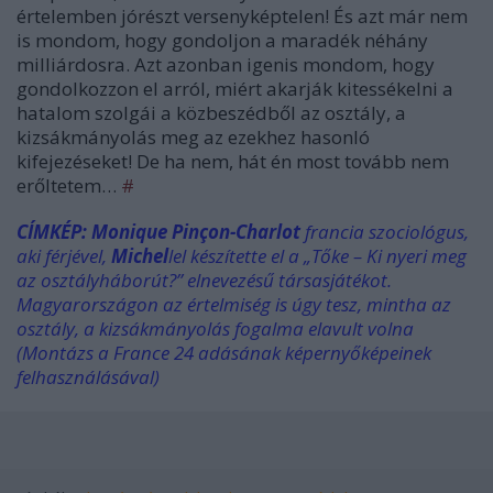
értelemben jórészt versenyképtelen! És azt már nem
is mondom, hogy gondoljon a maradék néhány
milliárdosra. Azt azonban igenis mondom, hogy
gondolkozzon el arról, miért akarják kitessékelni a
hatalom szolgái a közbeszédből az osztály, a
kizsákmányolás meg az ezekhez hasonló
kifejezéseket! De ha nem, hát én most tovább nem
erőltetem…
#
CÍMKÉP:
Monique Pinçon-Charlot
francia szociológus,
aki férjével,
Michel
lel készítette el a „Tőke – K
i nyeri meg
az osztályháborút?” elnevezésű társasjátékot.
Magyarországon az értelmiség is úgy tesz, mintha az
osztály, a kizsákmányolás fogalma elavult volna
(Montázs a France 24 adásának képernyőképeinek
felhasználásával)