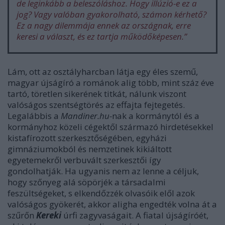
de leginkább a beleszóláshoz. Hogy illúzió-e ez a
jog? Vagy valóban gyakorolható, számon kérhető?
Ez a nagy dilemmája ennek az országnak, erre
keresi a választ, és ez tartja működőképesen.”
Lám, ott az osztályharcban látja egy éles szemű,
magyar újságíró a románok alig több, mint száz éve
tartó, töretlen sikerének titkát, nálunk viszont
valóságos szentségtörés az effajta fejtegetés.
Legalábbis a
Mandiner.hu-
nak a kormánytól és a
kormányhoz közeli cégektől származó hirdetésekkel
kistafírozott szerkesztőségében, egyházi
gimnáziumokból és nemzetinek kikiáltott
egyetemekről verbuvált szerkesztői így
gondolhatják. Ha ugyanis nem az lenne a céljuk,
hogy szőnyeg alá söpörjék a társadalmi
feszültségeket, s elkendőzzék olvasóik elől azok
valóságos gyökerét, akkor aligha engedték volna át a
szűrőn
Kereki
úrfi zagyvaságait. A fiatal újságíróét,