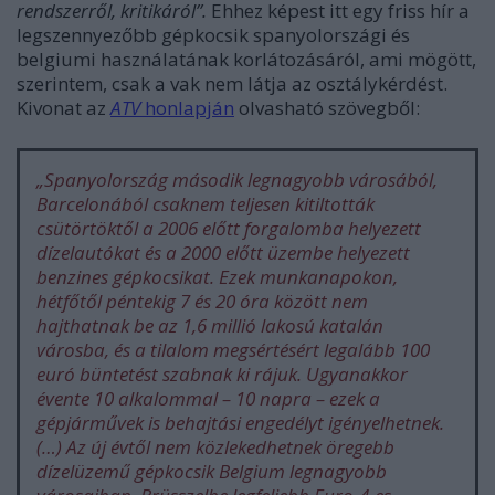
rendszerről, kritikáról”.
Ehhez képest itt egy friss hír a
legszennyezőbb gépkocsik spanyolországi és
belgiumi használatának korlátozásáról, ami mögött,
szerintem, csak a vak nem látja az osztálykérdést.
Kivonat az
ATV
honlapján
olvasható szövegből:
„Spanyolország második legnagyobb városából,
Barcelonából csaknem teljesen kitiltották
csütörtöktől a 2006 előtt forgalomba helyezett
dízelautókat és a 2000 előtt üzembe helyezett
benzines gépkocsikat. Ezek munkanapokon,
hétfőtől péntekig 7 és 20 óra között nem
hajthatnak be az 1,6 millió lakosú katalán
városba, és a tilalom megsértésért legalább 100
euró büntetést szabnak ki rájuk. Ugyanakkor
évente 10 alkalommal – 10 napra – ezek a
gépjárművek is behajtási engedélyt igényelhetnek.
(…)
Az új évtől nem közlekedhetnek öregebb
dízelüzemű gépkocsik Belgium legnagyobb