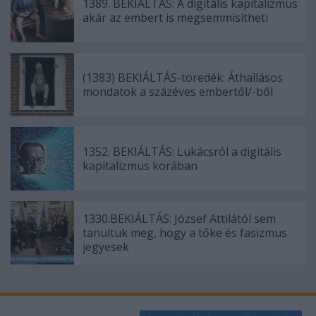
1389. BEKIÁLTÁS: A digitális kapitalizmus
akár az embert is megsemmisítheti
(1383) BEKIÁLTÁS-töredék: Áthallásos
mondatok a százéves embertől/-ből
1352. BEKIÁLTÁS: Lukácsról a digitális
kapitalizmus korában
1330.BEKIÁLTÁS: József Attilától sem
tanultuk meg, hogy a tőke és fasizmus
jegyesek