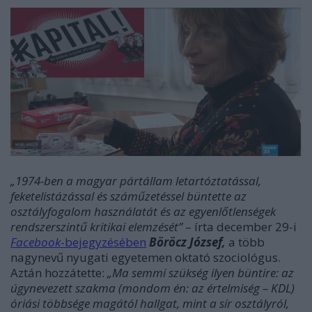
„
1974-ben a magyar pártállam letartóztatással,
feketelistázással és száműzetéssel büntette az
osztályfogalom használatát és az egyenlőtlenségek
rendszerszintű kritikai elemzését”
– írta december 29-i
Facebook
-bejegyzésében
Böröcz József,
a több
nagynevű nyugati egyetemen oktató szociológus.
Aztán hozzátette:
„Ma semmi szükség ilyen büntire: az
úgynevezett szakma (mondom én: az értelmiség – KDL)
óriási többsége magától hallgat, mint a sír osztályról,