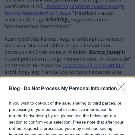
kacifántos című,
„Karácsony elvtársa Lukács György
komcsi kifejezésével tért vissza”
írásában – azzal
rukkolt elő, hogy
Scheiring
„megmártózott a
kommunizmus mocsarában”.
Azannyát! Más kérdés, hogy a valósághoz nem sok
köze van. Mármint ahhoz, hogy a társadalmi
osztályok eltűntek volna a világból.
Böröcz József
is
hozott példát arra, hogy mennyire nem. A
„France 24”
nemzetközi hírcsatorna
december 25-én adott hírt
arról, hogy egy francia szociológus házaspár által
készített, az osztályharcot, a társadalmi
igazságtalanságot középpontba állító új
Blog -
Do Not Process My Personal Information
társasjátékból három héten belül tízezer kelt el. A
játékban a sorsolást végző eleve a gazdag réteghez
If you wish to opt-out of the sale, sharing to third parties, or
tartozik, a többieknek – a szegényeknek és a
processing of your personal or sensitive information for
középosztálybelieknek – azonban keményen meg
targeted advertising by us, please use the below opt-out
kell küzdeniük, pénz-, kulturális és kapcsolati tőkét
section to confirm your selection. Please note that after your
is kell szerezniük ahhoz, hogy a végén esetleg
opt-out request is processed you may continue seeing
adókedvezményekhez jussanak.
interest-based ads based on personal information utilized by