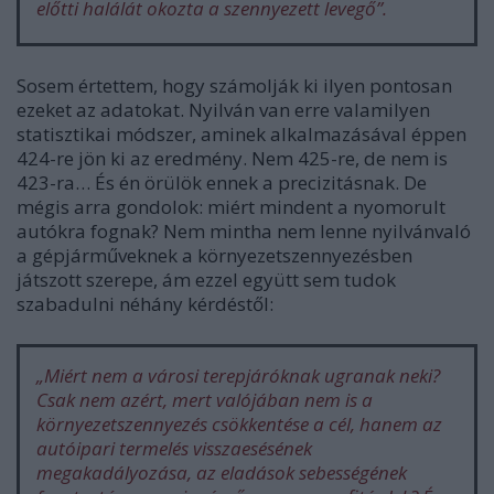
előtti halálát okozta a szennyezett levegő”.
Sosem értettem, hogy számolják ki ilyen pontosan
ezeket az adatokat. Nyilván van erre valamilyen
statisztikai módszer, aminek alkalmazásával éppen
424-re jön ki az eredmény. Nem 425-re, de nem is
423-ra… És én örülök ennek a precizitásnak. De
mégis arra gondolok: miért mindent a nyomorult
autókra fognak? Nem mintha nem lenne nyilvánvaló
a gépjárműveknek a környezetszennyezésben
játszott szerepe, ám ezzel együtt sem tudok
szabadulni néhány kérdéstől:
„Miért nem a városi terepjáróknak ugranak neki?
Csak nem azért, mert valójában nem is a
környezetszennyezés csökkentése a cél, hanem az
autóipari termelés visszaesésének
megakadályozása, az eladások sebességének