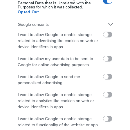
Personal Data that Is Unrelated with the
Hogy melyik a megfelelő terminológia az ottani
Purposes for which it was collected.
helyzet leírására, abba itt ne menjünk bele! De hogy
Opted Out
valami miatt mégiscsak zörög a haraszt, azon talán
érdemes lenne elgondolkodni! Már csak azért is,
Google consents
mert korántsem egyediek az effajta hírek.
December
I want to allow Google to enable storage
29-én
írt az Index
arról, miként jelenik meg az
related to advertising like cookies on web or
osztálykérdés a dominikai börtönökben. Eszerint:
device identifiers in apps.
I want to allow my user data to be sent to
„Dominikán könnyen börtönbe lehet kerülni,
Google for online advertising purposes.
persze nem a turistáknak, hanem a helyieknek. A
kormányzat vagy éppen a rendőrök gyakran
I want to allow Google to send me
személyes bosszúból csukatnak le embereket, a
personalized advertising.
fogvatartottak jelentős része ítélet nélkül van
rácsok mögött. Az országban tapasztalható
I want to allow Google to enable storage
társadalmi egyenlőtlenség az
related to analytics like cookies on web or
device identifiers in apps.
igazságszolgáltatásban is tükröződik: simán
elítélhetnek tíz évre valakit lopás miatt, míg egy
I want to allow Google to enable storage
gyilkos – ha megfelelő kapcsolatai vannak, és
related to functionality of the website or app.
persze pénze – akár néhány napi börtönnel is