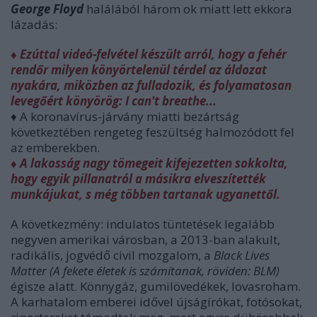
George Floyd
halálából három ok miatt lett ekkora
lázadás:
♦ Ezúttal videó-felvétel készült arról, hogy a fehér
rendőr milyen könyörtelenül térdel az áldozat
nyakára, miközben az fulladozik, és folyamatosan
levegőért könyörög: I can't breathe...
♦ A koronavírus-járvány miatti bezártság
következtében rengeteg feszültség halmozódott fel
az emberekben.
♦ A lakosság nagy tömegeit kifejezetten sokkolta,
hogy egyik pillanatról a másikra elveszítették
munkájukat, s még többen tartanak ugyanettől.
A következmény: indulatos tüntetések legalább
negyven amerikai városban, a 2013-ban alakult,
radikális, jogvédő civil mozgalom, a
Black Lives
Matter
(
A fekete életek is számítanak, röviden: BLM)
égisze alatt
. Könnygáz, gumilövedékek, lovasroham.
A karhatalom emberei idővel újságírókat, fotósokat,