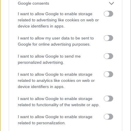
igaz. Ám kérdés, milyenek az arányok? Milyen
Google consents
arányban állnak egymással a rendszer
I want to allow Google to enable storage
kedvezményezettjeinek, illetve veszteseiknek
related to advertising like cookies on web or
csoportjai? Az USA-ban mindeddig a győztesek, vagy
device identifiers in apps.
a magukat győztesnek érzők, a nulláról induló, de
gyors és viszonylagos felemelkedést megtapasztaló
I want to allow my user data to be sent to
bevándorlók voltak döntő többségben az alávetett
Google for online advertising purposes.
kiszolgáltatottakkal, az őslakosokkal, a
rabszolgákkal, azok korábbi és mai utódainak jó
I want to allow Google to send me
részével, illetve a társadalom peremén ragadt
personalized advertising.
fehérekkel szemben. Ám sok jel, s főleg adat utal
arra, hogy a vesztesek létszáma folyamatosan
I want to allow Google to enable storage
növekszik. Annak következtében, hogy fogynak a
related to analytics like cookies on web or
társadalom belső tartalékai, illetve még inkább
device identifiers in apps.
azért, mert a külső erőforrások katonai eszközökkel
megtámogatott kereskedelmi, s ma már jórészt
I want to allow Google to enable storage
pénzügyi technikákkal történő átszivattyúzása –
related to functionality of the website or app.
mindenekelőtt Kína felemelkedésével – veszít
I want to allow Google to enable storage
hatékonyságából.
related to personalization.
Márpedig ez lassan, de biztosan, mind nagyobb