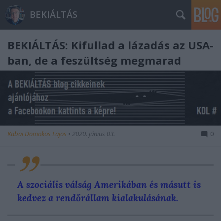
BEKIÁLTÁS
BEKIÁLTÁS: Kifullad a lázadás az USA-
ban, de a feszültség megmarad
Kabai Domokos Lajos
•
2020. június 03.
0
A szociális válság Amerikában és másutt is
kedvez a rendőrállam kialakulásának.