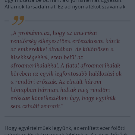
Államok társadalmát. Ez ad nyomatékot szavainak:
„A probléma az, hogy az amerikai
rendőrség elképesztően erőszakosan bánik
az emberekkel általában, de különösen a
kisebbségekkel, ezen belül az
afroamerikaiakkal. A fiatal afroamerikaiak
körében az egyik legfontosabb halálozási ok
a rendőri erőszak. Az elmúlt három
hónapban hárman haltak meg rendőri
erőszak következtében úgy, hogy egyikük
sem csinált semmit.”
Hogy egyértelműek legyünk, az említett ezer fölötti
számban jócskán vannak fehérek is. A színes bőrűek