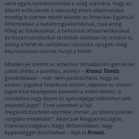
válik egyre nyilvánvalóbbá a világ számára, hogy az
állami erőszaknak a lakosság elleni alkalmazása
mindig is szerves részét alkotta az Amerikai Egyesült
Államokban a hatalomgyakorlásnak, csak amíg
főleg az őslakosokat, a behurcolt afroamerikaiakat
és leszármazottaikat tartották sakkban ily módon is,
addig a fehér és valójában rasszista, nyugati világ
képmutatóan szemet hunyt e fölött.
Minden jel szerint az amerikai társadalom igen közel
jutott ahhoz a ponthoz, amikor –
Krausz Tamás
gondolatával – már nem palástolható, hogy az
emberi jogokra hivatkozó rezsim
„képtelen az emberi
jogok közé ténylegesen beemelni a méltó élethez, a
munkához vagy éppen az egészségügyi ellátáshoz való
alapvető jogot”
. Ezzel szemben a faji
megkülönböztetés eszméje immár
„az állami politika
rangjára emelkedett”.
Akárcsak Magyarországon,
Franciaországban, Nagy-Britanniában, vagy
éppenséggel Brazíliában – fejti ki
Krausz.