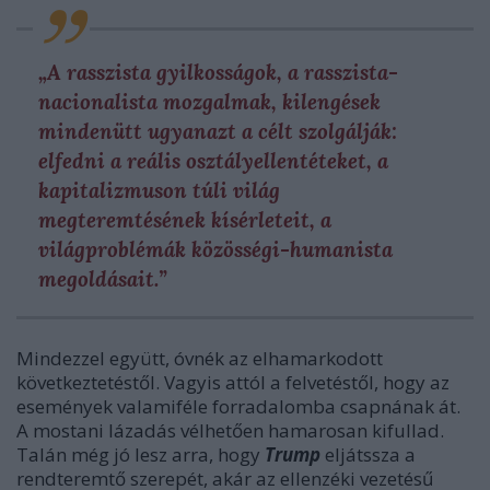
„A rasszista gyilkosságok, a rasszista-
nacionalista mozgalmak, kilengések
mindenütt ugyanazt a célt szolgálják:
elfedni a reális osztályellentéteket, a
kapitalizmuson túli világ
megteremtésének kísérleteit, a
világproblémák közösségi-humanista
megoldásait.”
Mindezzel együtt, óvnék az elhamarkodott
következtetéstől. Vagyis attól a felvetéstől, hogy az
események valamiféle forradalomba csapnának át.
A mostani lázadás vélhetően hamarosan kifullad.
Talán még jó lesz arra, hogy
Trump
eljátssza a
rendteremtő szerepét, akár az ellenzéki vezetésű