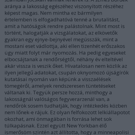
aránya a lakosság egészéhez viszonyított részéhez
képest magas. Nem mintha ez bármilyen
értelemben is elfogadhatóvá tenné a brutalitást,
amit a hatóságok rendre palástolnak. Mint most is
történt, halogatják a vizsgálatokat, az elkövetők
gyakran egy ejnye-bejnyével megússzák, mint a
mostani eset vádlottja, aki ellen tizenhét erőszakos
ügy miatt folyt már nyomozás. Ha pedig egyeseket
elbocsájtanak a rendőrségtől, néhány év elteltével
akár vissza is veszik őket. Hivatalosan nem közlik az
ilyen jellegű adatokat, csupán oknyomozó újságírók
kutatásai nyomán van képünk a visszaélések
tömegéről, amelyek rendszeresen tüntetéseket
váltanak ki. Tegyük persze hozzá, minthogy a
lakosságnál valóságos fegyverarzenál van, a
rendőrök sosem tudhatják, hogy intézkedés közben
nem lőnek-e rájuk. Ez olyan felfokozott lelkiállapotot
okozhat, ami önmagában is forrása lehet sok
túlkapásnak. Ezzel együtt New Yorkban élő
ismerősöm szintén azt állította, hogy a minneapolisi