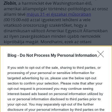
Zlobin,
a harminckét éve Washingtonban élő,
amerikai állampolgár történész-politológus az orosz
állami tévé
május 31-ei éjszakai műsorában
(00:15:00-nál)
azzal igyekezett lehűteni a vele
vitatkozó oroszországi szakértőket, hogy a
dinamikusan változó Amerikai Egyesült Államokban
az ilyen zavargásokban minden újabb nemzedék
kipróbálja magát. Mondhatni, ezek az ottani
viszonyok szinte természetes velejárói. Amikor a
műsorvezető rákérdezett, hogy mi a céljuk a
Blog -
Do Not Process My Personal Information
fiataloknak, azt válaszolta: az establishment ellen
lépnek fel. És van eredménye? – jött a következő
If you wish to opt-out of the sale, sharing to third parties, or
kérdés. Hogyne lenne!
Obamá
t
Trump
váltotta fel –
processing of your personal or sensitive information for
hangzott a válasz. A többiek kinevették. Mert
targeted advertising by us, please use the below opt-out
ugyebár a fennálló hatalmi rendszer ugyanaz
section to confirm your selection. Please note that after your
marad, képviselőinek társadalmi pozíciója nem
opt-out request is processed you may continue seeing
változik alapvetően. Akár demokrata, akár
interest-based ads based on personal information utilized by
republikánus az elnök, a rezsim ugyanaz. Amiként
us or personal information disclosed to third parties prior to
Krausz Tamás,
baloldali történész
jegyezte meg
az
your opt-out. You may separately opt-out of the further
amerikai eseményekhez fűzött
„Levegőt!”
című
disclosure of your personal information by third parties on the