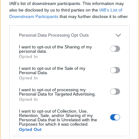
kommentárjában:
IAB’s list of downstream participants. This information may
also be disclosed by us to third parties on the
IAB’s List of
Downstream Participants
that may further disclose it to other
third parties.
„A globalisták (a neoliberalizmus fő
Please note that this website/app uses one or more Google
Personal Data Processing Opt Outs
szálláscsinálói) és a populisták (a rasszista
services and may gather and store information including but
elzárkózás, az amerikai vagy más nemzet
not limited to your visit or usage behaviour. You may click to
I want to opt-out of the Sharing of my
personal data.
kivételessége és felsőbbrendűsége szószólói)
grant or deny consent to Google and its third-party tags to
Opted In
use your data for below specified purposes in below Google
– mint ugyanannak az éremnek a két
consent section.
I want to opt-out of the Sale of my
oldala – csak látszólag kínálnak eltérő
Personal Data.
megoldásokat, a lényegben mindig
Opted In
kiegyeznek: abban, hogy megőrizzék a
I want to opt-out of processing my
Personal Data for Targeted Advertising.
rettenetes társadalmi és gazdasági
Opted In
egyenlőtlenségeket folyamatosan
I want to opt-out of Collection, Use,
újratermelő rendszert.”
Retention, Sale, and/or Sharing of my
Personal Data that Is Unrelated with the
Purposes for which it was collected.
Opted Out
A megállapításra rábólint az ember: elméletileg így