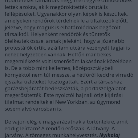
riportereket támadtak meg, mert egyre dühösebbek
lettek azokra, akik megörökítették brutális
fellépésüket. Ugyanakkor olyan képek is készültek,
amelyeken rendőrök térdelnek le a tiltakozók előtt,
jelezve, hogy maguk is elhatárolódnak begőzölt
társaiktól. Helyenként rendőrök és tüntetők
ölelkeztek össze, annak jeleként, hogy a józanabb
protestálók értik, az állam utcára vezényelt tagjai is
nehéz helyzetben vannak. Hétfőn már békés
megemlékezés volt ismerősöm lakásának közelében
is. De a több mint kellemes, középosztálybeli
környéktől nem túl messze, a hétfőről keddre virradó
éjszaka üzleteket fosztogattak. Ezért a társasház
garázsbejáratát bedeszkázták, a portaszolgálatot
megerősítették. Este nyolctól hajnali ötig kijárási
tilalmat rendeltek el New Yorkban, az úgymond
sosem alvó városban is.
De vajon elég-e magyarázatnak a történtekre, amit
eddig leírtam? A rendőri erőszak. A látvány. A
járvány. A tömeges munkahelyvesztés.
Nyikolaj