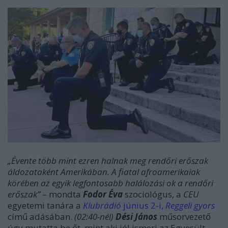
„Évente több mint ezren halnak meg rendőri erőszak
áldozataként Amerikában. A fiatal afroamerikaiak
körében az egyik legfontosabb halálozási ok a rendőri
erőszak”
– mondta
Fodor Éva
szociológus, a
CEU
egyetemi tanára a
Klubrádió
június 2-i,
Reggeli gyors
című adásában.
(02:40-nél)
Dési János
műsorvezető
úgy mutatta be őt, mint aki jól ismeri az Egyesült