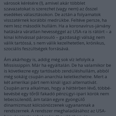
városok kérésére (!), amivel akár többlet
szavazatokat is szerezhet (vagy nem) az ősszel
esedékes választásokon. De aztán a folyamatok
visszatérnek korábbi medrükbe. Feltéve persze, ha
nem lesz második hullám. Ha a koronavírus-járvány
hatására váratlan hevességgel az USA-ra is rátört – a
kínai kihívással párosuló – gazdasági válság nem
válik tartóssá, s nem válik kezelhetetlen, krónikus,
szociális feszültségek forrásává.
Ám akárhogy is, addig még sok víz lefolyik a
Mississippin. Már ha egyáltalán. De ha valamikor be
is következne egy tartósabb zendüléshullám, abból
még sokáig csupán anarchia keletkezhetne. Mert a
két amerikai párt nem kínál igazi alternatívát.
Csupán arra alkalmas, hogy a háttérben lévő, többé-
kevésbé egy tőről fakadó pénzügyi-ipari körök nem
lebecsülendő, ám talán egyre gyöngülő
dinamizmust kölcsönözzenek ugyanannak a
rendszernek. A rendszer meghaladásához az USA-