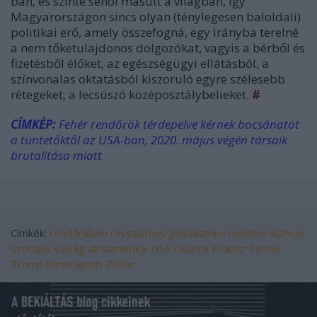
ban, és szinte sehol másutt a világban, így
Magyarországon sincs olyan (ténylegesen baloldali)
politikai erő, amely összefogná, egy irányba terelné
a nem tőketulajdonos dolgozókat, vagyis a bérből és
fizetésből élőket, az egészségügyi ellátásból, a
színvonalas oktatásból kiszoruló egyre szélesebb
rétegeket, a lecsúszó középosztálybelieket.
#
CÍMKÉP:
Fehér rendőrök térdepelve kérnek bocsánatot
a tüntetőktől az USA-ban, 2020. május végén társaik
brutalitása miatt
Címkék:
rendőrállam
rasszizmus
globalizmus
neoliberalizmus
szociális válság
afroamerikai
USA
Obama
Krausz Tamás
Trump
Minneapolis
Zlobin