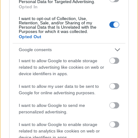
Personal Data for Targeted Advertising.
hagyományok állami rangra emelését, aki most ült
Opted In
be a washingtoni Fehér Házba. Jobb keze lesz a
I want to opt-out of Collection, Use,
térségben az a
Victoria Nuland,
aki évekkel a kijevi
Retention, Sale, and/or Sharing of my
puccs előtt nyilvánosan jelentette be, hogy az USA
Personal Data that Is Unrelated with the
Purposes for which it was collected.
három milliárd dollárt fordít Ukrajna átalakítására,
Opted Out
beleértve a paramilitáris alakulatok kiképzését. Ezek
aztán lángba borították a kijevi Majdant, majd
Google consents
betörtek a Donyec-medencébe, rettegést okoztak
Ogyesszában, s más helyeken. Ha még emlékezünk
I want to allow Google to enable storage
erre.
related to advertising like cookies on web or
device identifiers in apps.
Mindenesetre azóta Ukrajna gazdasági mélypontra
I want to allow my user data to be sent to
került. Néhányan persze igen jól jártak. Köztük
Joe
Google for online advertising purposes.
Biden
fia, aki az egyik ukrán energetikai cégtől
hatalmas summához jutott.
Biden
azonban, aki
I want to allow Google to send me
akkor
Barack Obama
kormányában az USA alelnöke
personalized advertising.
volt, megfenyegette
Petro Porosenko
államfőt: ha
nem távolítják el a fia ügyében nyomozást elrendelt
I want to allow Google to enable storage
ukrán főügyészt, amíg ő kiér a kijevi repülőtérre,
related to analytics like cookies on web or
akkor annak rossz vége lesz. A leváltás azonnal
device identifiers in apps.