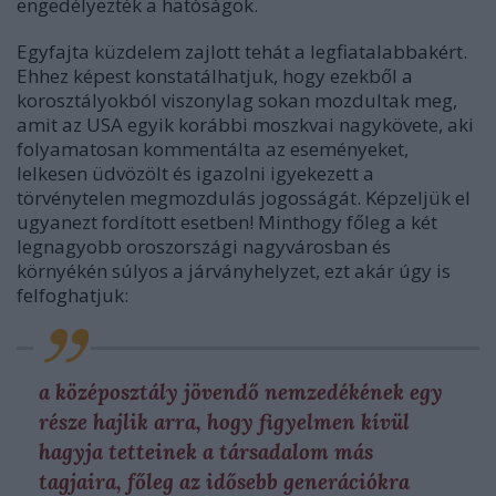
engedélyezték a hatóságok.
Egyfajta küzdelem zajlott tehát a legfiatalabbakért.
Ehhez képest konstatálhatjuk, hogy ezekből a
korosztályokból viszonylag sokan mozdultak meg,
amit az USA egyik korábbi moszkvai nagykövete, aki
folyamatosan kommentálta az eseményeket,
lelkesen üdvözölt és igazolni igyekezett a
törvénytelen megmozdulás jogosságát. Képzeljük el
ugyanezt fordított esetben! Minthogy főleg a két
legnagyobb oroszországi nagyvárosban és
környékén súlyos a járványhelyzet, ezt akár úgy is
felfoghatjuk:
a középosztály jövendő nemzedékének egy
része hajlik arra, hogy figyelmen kívül
hagyja tetteinek a társadalom más
tagjaira, főleg az idősebb generációkra