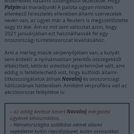
érdemeiket hatalmi túltengéstől vezettetve. Hogy
Putyin
nál maradjunk! A palota ugyan minden
ellenkező híresztelés ellenében állami szervezetek
nevén van, az ügyet már a Reuters is megszellőztette
vagy tíz éve. Ám ez mit sem változtat azon, hogy
2021 januárjában ezt használhassák fel egy
oroszországi tüntetéssorozat kiváltásához.
Ami a mérleg másik serpenyőjében van, a kutyát
sem érdekli: a nyilvánvalóan jelentős összegekből
elkészített, kétórás videóból egyértelművé vált, ami
eddig is feltételezhető volt, hogy külföldi állami-
titkosszolgálatok állnak
Navalnij
és oroszországi
hálózatának hátterében. Amiként vérprofikra vall az
akciósorozat felépítése is:
– az addig kevéssé ismert
Navalnij
mérgezési
ügyének kihasználása,
– Németországba szállítása német állami
segédlettel külön repülőgéppel, külön orvosokkal,