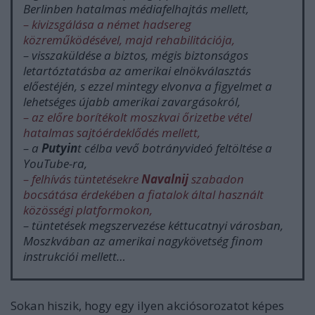
Berlinben hatalmas médiafelhajtás mellett,
– kivizsgálása a német hadsereg
közreműködésével, majd rehabilitációja,
– visszaküldése a biztos, mégis biztonságos
letartóztatásba az amerikai elnökválasztás
előestéjén, s ezzel mintegy elvonva a figyelmet a
lehetséges újabb amerikai zavargásokról,
– az előre borítékolt moszkvai őrizetbe vétel
hatalmas sajtóérdeklődés mellett,
– a
Putyin
t célba vevő botrányvideó feltöltése a
YouTube-ra,
– felhívás tüntetésekre
Navalnij
szabadon
bocsátása érdekében a fiatalok által használt
közösségi platformokon,
– tüntetések megszervezése kéttucatnyi városban,
Moszkvában az amerikai nagykövetség finom
instrukciói mellett…
Sokan hiszik, hogy egy ilyen akciósorozatot képes