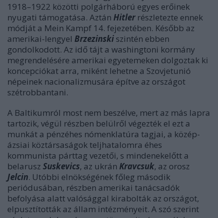
1918–1922 közötti polgárháború egyes erőinek
nyugati támogatása. Aztán
Hitler
részletezte ennek
módját a Mein Kampf 14. fejezetében. Később az
amerikai-lengyel
Brzezinski
szintén ebben
gondolkodott. Az idő tájt a washingtoni kormány
megrendelésére amerikai egyetemeken dolgoztak ki
koncepciókat arra, miként lehetne a Szovjetunió
népeinek nacionalizmusára építve az országot
szétrobbantani.
A Baltikumról most nem beszélve, mert az más lapra
tartozik, végül részben belülről végezték el ezt a
munkát a pénzéhes nómenklatúra tagjai, a közép-
ázsiai köztársaságok teljhatalomra éhes
kommunista párttag vezetői, s mindenekelőtt a
belarusz
Suskevics
, az ukrán
Kravcsuk
, az orosz
Jelcin
. Utóbbi elnökségének főleg második
periódusában, részben amerikai tanácsadók
befolyása alatt valósággal kirabolták az országot,
elpusztították az állam intézményeit. A szó szerint