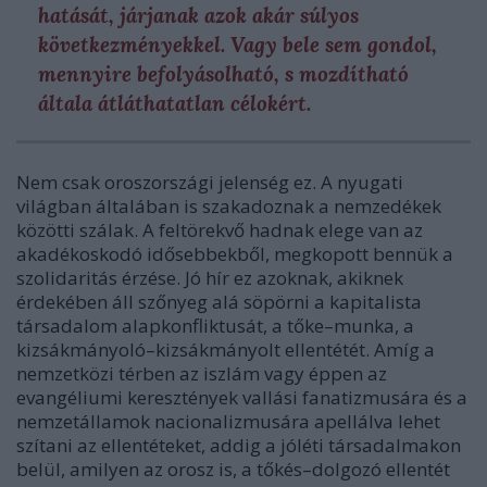
hatását, járjanak azok akár súlyos
következményekkel. Vagy bele sem gondol,
mennyire befolyásolható, s mozdítható
általa átláthatatlan célokért.
Nem csak oroszországi jelenség ez. A nyugati
világban általában is szakadoznak a nemzedékek
közötti szálak. A feltörekvő hadnak elege van az
akadékoskodó idősebbekből, megkopott bennük a
szolidaritás érzése. Jó hír ez azoknak, akiknek
érdekében áll szőnyeg alá söpörni a kapitalista
társadalom alapkonfliktusát, a tőke–munka, a
kizsákmányoló–kizsákmányolt ellentétét. Amíg a
nemzetközi térben az iszlám vagy éppen az
evangéliumi keresztények vallási fanatizmusára és a
nemzetállamok nacionalizmusára apellálva lehet
szítani az ellentéteket, addig a jóléti társadalmakon
belül, amilyen az orosz is, a tőkés–dolgozó ellentét