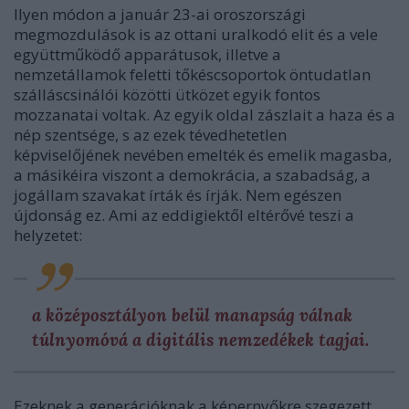
Ilyen módon a január 23-ai oroszországi
megmozdulások is az ottani uralkodó elit és a vele
együttműködő apparátusok, illetve a
nemzetállamok feletti tőkéscsoportok öntudatlan
szálláscsinálói közötti ütközet egyik fontos
mozzanatai voltak. Az egyik oldal zászlait a haza és a
nép szentsége, s az ezek tévedhetetlen
képviselőjének nevében emelték és emelik magasba,
a másikéira viszont a demokrácia, a szabadság, a
jogállam szavakat írták és írják. Nem egészen
újdonság ez. Ami az eddigiektől eltérővé teszi a
helyzetet:
a középosztályon belül manapság válnak
túlnyomóvá a digitális nemzedékek tagjai.
Ezeknek a generációknak a képernyőkre szegezett