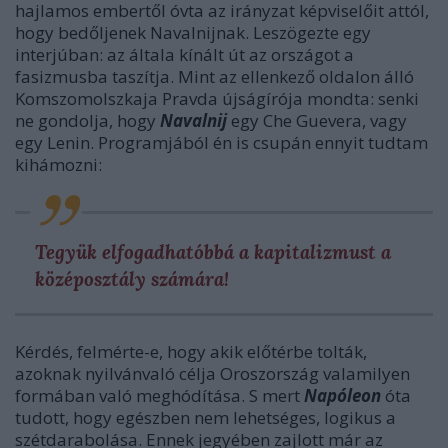
hajlamos embertől óvta az irányzat képviselőit attól,
hogy bedőljenek
Navalnij
nak. Leszögezte egy
interjúban: az általa kínált út az országot a
fasizmusba taszítja. Mint az ellenkező oldalon álló
Komszomolszkaja Pravda újságírója mondta: senki
ne gondolja, hogy
Navalnij
egy
Che
Guevera
, vagy
egy
Lenin
. Programjából
én is csupán ennyit tudtam
kihámozni:
Tegyük elfogadhatóbbá a kapitalizmust a
középosztály számára!
Kérdés, felmérte-e, hogy akik előtérbe tolták,
azoknak nyilvánvaló célja Oroszország valamilyen
formában való meghódítása. S mert
Napóleon
óta
tudott, hogy egészben nem lehetséges, logikus a
szétdarabolása. Ennek jegyében zajlott már az