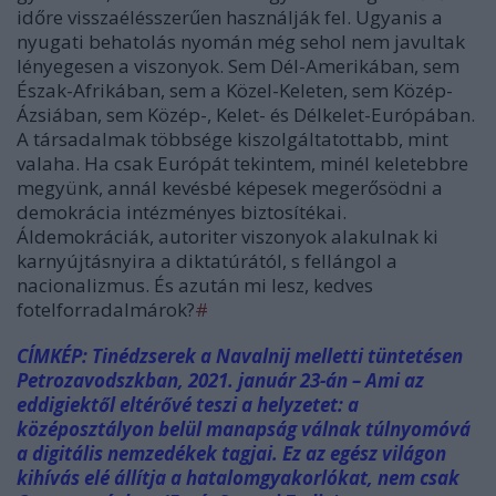
időre visszaélésszerűen használják fel. Ugyanis a
nyugati behatolás nyomán még sehol nem javultak
lényegesen a viszonyok. Sem Dél-Amerikában, sem
Észak-Afrikában, sem a Közel-Keleten, sem Közép-
Ázsiában, sem Közép-, Kelet- és Délkelet-Európában.
A társadalmak többsége kiszolgáltatottabb, mint
valaha. Ha csak Európát tekintem, minél keletebbre
megyünk, annál kevésbé képesek megerősödni a
demokrácia intézményes biztosítékai.
Áldemokráciák, autoriter viszonyok alakulnak ki
karnyújtásnyira a diktatúrától, s fellángol a
nacionalizmus. És azután mi lesz, kedves
fotelforradalmárok?
#
CÍMKÉP:
Tinédzserek a Navalnij melletti tüntetésen
Petrozavodszkban, 2021. január 23-án – Ami az
eddigiektől eltérővé teszi a helyzetet: a
középosztályon belül manapság válnak túlnyomóvá
a digitális nemzedékek tagjai. Ez az egész világon
kihívás elé állítja a hatalomgyakorlókat, nem csak