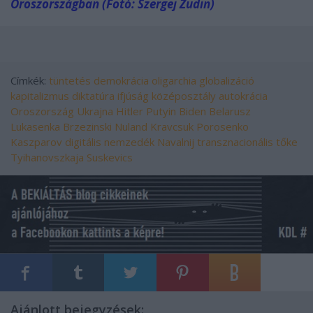
Oroszországban (Fotó: Szergej Zudin)
Címkék:
tüntetés
demokrácia
oligarchia
globalizáció
kapitalizmus
diktatúra
ifjúság
középosztály
autokrácia
Oroszország
Ukrajna
Hitler
Putyin
Biden
Belarusz
Lukasenka
Brzezinski
Nuland
Kravcsuk
Porosenko
Kaszparov
digitális nemzedék
Navalnij
transznacionális tőke
Tyihanovszkaja
Suskevics
Ajánlott bejegyzések: