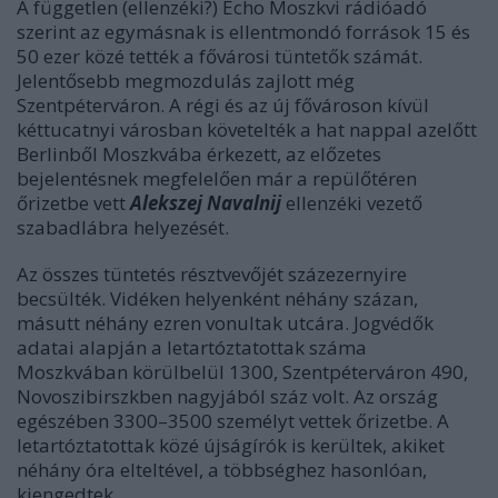
A független (ellenzéki?) Echo Moszkvi rádióadó
szerint az egymásnak is ellentmondó források 15 és
50 ezer közé tették a fővárosi tüntetők számát.
Jelentősebb megmozdulás zajlott még
Szentpéterváron. A régi és az új fővároson kívül
kéttucatnyi városban követelték a hat nappal azelőtt
Berlinből Moszkvába érkezett, az előzetes
bejelentésnek megfelelően már a repülőtéren
őrizetbe vett
Alekszej Navalni
j
ellenzéki vezető
szabadlábra helyezését.
Az összes tüntetés résztvevőjét százezernyire
becsülték. Vidéken helyenként néhány százan,
másutt néhány ezren vonultak utcára. Jogvédők
adatai alapján a letartóztatottak száma
Moszkvában körülbelül 1300, Szentpéterváron 490,
Novoszibirszkben nagyjából száz volt. Az ország
egészében 3300–3500 személyt vettek őrizetbe. A
letartóztatottak közé újságírók is kerültek, akiket
néhány óra elteltével, a többséghez hasonlóan,
kiengedtek.