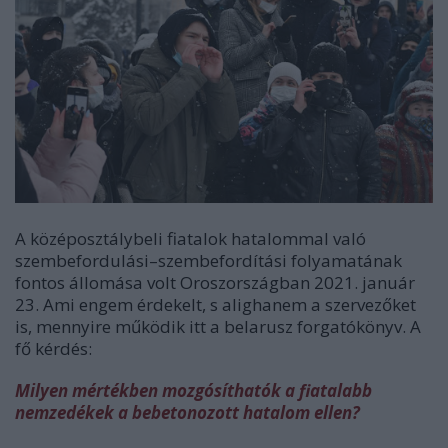
A középosztálybeli fiatalok hatalommal való
szembefordulási–szembefordítási folyamatának
fontos állomása volt Oroszországban 2021. január
23. Ami engem érdekelt, s alighanem a szervezőket
is, mennyire működik itt a belarusz forgatókönyv. A
fő kérdés:
Milyen mértékben mozgósíthatók a fiatalabb
nemzedékek a bebetonozott hatalom ellen?