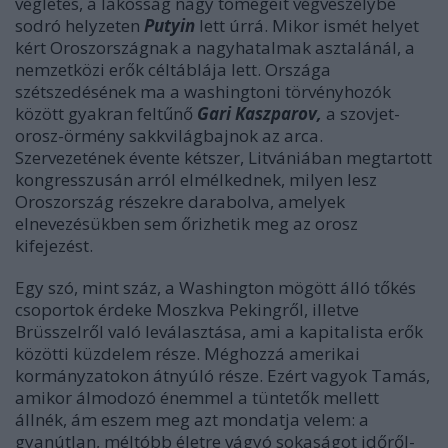
végletes, a lakosság nagy tömegeit végveszélybe
sodró helyzeten
Putyin
lett úrrá. Mikor ismét helyet
kért Oroszországnak a nagyhatalmak asztalánál, a
nemzetközi erők céltáblája lett. Országa
szétszedésének ma a washingtoni törvényhozók
között gyakran feltűnő
Gari Kaszparov,
a szovjet-
orosz-örmény sakkvilágbajnok az arca.
Szervezetének évente kétszer, Litvániában megtartott
kongresszusán arról elmélkednek, milyen lesz
Oroszország részekre darabolva, amelyek
elnevezésükben sem őrizhetik meg az orosz
kifejezést.
Egy szó, mint száz, a Washington mögött álló tőkés
csoportok érdeke Moszkva Pekingről, illetve
Brüsszelről való leválasztása, ami a kapitalista erők
közötti küzdelem része. Méghozzá amerikai
kormányzatokon átnyúló része. Ezért vagyok Tamás,
amikor álmodozó énemmel a tüntetők mellett
állnék, ám eszem meg azt mondatja velem: a
gyanútlan, méltóbb életre vágyó sokaságot időről-