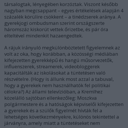
társalogtak, lényegében korzóztak. Viszont később
nagyban megcsappant – egyes értékelések alapján 4
százalék körülire csökkent – a tinédzserek aránya. A
gyerekjogi ombudsman szerint országszerte
háromszáz kiskorút vettek őrizetbe, és pár óra
elteltével mindenkit hazaengedtek.
A rájuk irányuló megkülönböztetett figyelemnek az
volt az oka, hogy korábban, a közösségi médiában
kifejezetten gyerekképű és hangú műsorvezetők,
influenszerek, streamerek, videobloggerek
kapacitálták az iskolásokat a tüntetésen való
részvételre. (Hogy is állunk most azzal a tabuval,
hogy a gyerekek nem használhatók fel politikai
célokra?) Az állami televízióban, a Kremlhez
közelálló sajtóban ellenkezőleg: Moszkva
polgármestere és a hatóságok képviselői kifejezetten
a gyerekek és a szülők figyelmét hívták fel a
lehetséges következményekre, különös tekintettel a
járványra, amely miatt a tüntetéseket nem