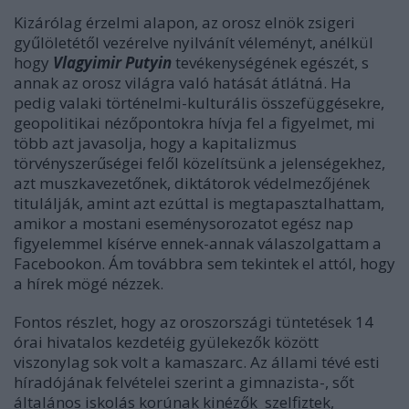
Kizárólag érzelmi alapon, az orosz elnök zsigeri
gyűlöletétől vezérelve nyilvánít véleményt, anélkül
hogy
Vlagyimir Putyin
tevékenységének egészét, s
annak az orosz világra való hatását átlátná. Ha
pedig valaki történelmi-kulturális összefüggésekre,
geopolitikai nézőpontokra hívja fel a figyelmet, mi
több azt javasolja, hogy a kapitalizmus
törvényszerűségei felől közelítsünk a jelenségekhez,
azt muszkavezetőnek, diktátorok védelmezőjének
titulálják, amint azt ezúttal is megtapasztalhattam,
amikor a mostani eseménysorozatot egész nap
figyelemmel kísérve ennek-annak válaszolgattam a
Facebookon. Ám továbbra sem tekintek el attól, hogy
a hírek mögé nézzek.
Fontos részlet, hogy az oroszországi tüntetések 14
órai hivatalos kezdetéig gyülekezők között
viszonylag sok volt a kamaszarc. Az állami tévé esti
híradójának felvételei szerint a gimnazista-, sőt
általános iskolás korúnak kinézők szelfiztek,