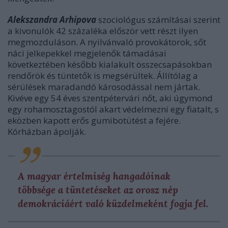
Alekszandra Arhipova
szociológus számításai szerint
a kivonulók 42 százaléka először vett részt ilyen
megmozduláson. A nyilvánvaló provokátorok, sőt
náci jelkepekkel megjelenők támadásai
következtében később kialakult összecsapásokban
rendőrök és tüntetők is megsérültek. Állítólag a
sérülések maradandó károsodással nem jártak.
Kivéve egy 54 éves szentpétervári nőt, aki úgymond
egy rohamosztagostól akart védelmezni egy fiatalt, s
eközben kapott erős gumibotütést a fejére.
Kórházban ápolják.
A magyar értelmiség hangadóinak
többsége a tüntetéseket az orosz nép
demokráciáért való küzdelmeként fogja fel.