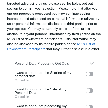
Szovjetunió szétesése óta az utóbbi évtizedek
targeted advertising by us, please use the below opt-out
legnagyobb projektje, a putyini rendszer fellazítása.
section to confirm your selection. Please note that after your
A fő cél Oroszországban a gazdasági és politikai
opt-out request is processed you may continue seeing
befolyás megszerzése. Mindez az Ukrajnába
interest-based ads based on personal information utilized by
behatolást követően történik, összehangolva a főleg
us or personal information disclosed to third parties prior to
Varsóból, illetve Vilniusból szervezett Belarusz
your opt-out. You may separately opt-out of the further
eseményekkel. Felkészül Moldova!
disclosure of your personal information by third parties on the
IAB’s list of downstream participants. This information may
also be disclosed by us to third parties on the
IAB’s List of
Downstream Participants
that may further disclose it to other
third parties.
Az USA-ban történt elnökváltás kedvez a
folyamatnak, hiszen ezekben a kérdésekben
Please note that this website/app uses one or more Google
Personal Data Processing Opt Outs
igencsak járatos elnöke lett az Egyesült
services and may gather and store information including but
not limited to your visit or usage behaviour. You may click to
I want to opt-out of the Sharing of my
Államoknak.
personal data.
grant or deny consent to Google and its third-party tags to
Opted In
use your data for below specified purposes in below Google
consent section.
I want to opt-out of the Sale of my
Az a
Joe Biden
felügyelte a 2014-es kijevi puccs
Personal Data.
megszervezését, majd az ország amerikai
Opted In
érdekeknek alárendelését, beleértve a magát az
I want to opt-out of processing my
oroszsággal szemben meghatározó, fasiszta