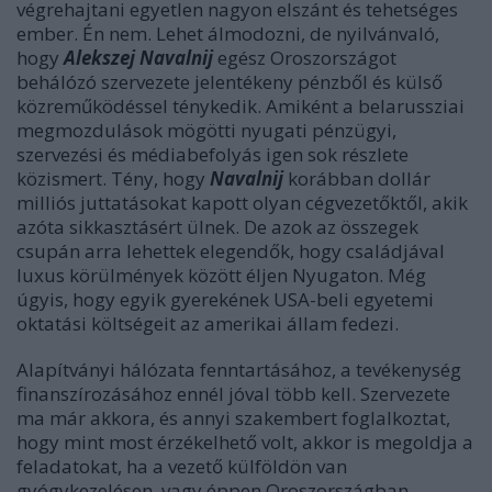
végrehajtani egyetlen nagyon elszánt és tehetséges
ember. Én nem. Lehet álmodozni, de nyilvánvaló,
hogy
Alekszej Navalnij
egész Oroszországot
behálózó szervezete jelentékeny pénzből és külső
közreműködéssel ténykedik. Amiként a belarussziai
megmozdulások mögötti nyugati pénzügyi,
szervezési és médiabefolyás igen sok részlete
közismert. Tény, hogy
Navalnij
korábban dollár
milliós juttatásokat kapott olyan cégvezetőktől, akik
azóta sikkasztásért ülnek. De azok az összegek
csupán arra lehettek elegendők, hogy családjával
luxus körülmények között éljen Nyugaton. Még
úgyis, hogy egyik gyerekének USA-beli egyetemi
oktatási költségeit az amerikai állam fedezi.
Alapítványi hálózata fenntartásához, a tevékenység
finanszírozásához ennél jóval több kell.
Szervezete
ma már akkora, és annyi szakembert foglalkoztat,
hogy mint most érzékelhető volt, akkor is megoldja a
feladatokat, ha a vezető külföldön van
gyógykezelésen, vagy éppen Oroszországban