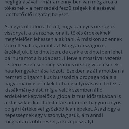
negligálásával – már amennyiben van még arca a
tőkésnek – a nemzedéki feszültségek kiélezésével
idézhető elő ingatag helyzet.
Az egyik oldalon a fő cél, hogy az egyes országok
viszonyait a transznacionális tőkés érdekeknek
megfelelően lehessen alakítani. A másikon az ennek
való ellenállás, amint azt Magyarországon is
érzékeljük. E tekintetben, de csak e tekintetben lehet
párhuzamot a budapesti, illetve a moszkvai vezetés
– s természetesen még számos ország vezetésének –
hatalomgyakorlása között. Ezekben az államokban a
nemzeti oligarchikus burzsoázia propagandája a
hagyományos értékek túlhangsúlyozásával fedezi a
kizsákmányolást, míg a velük szemben álló
érdekeket képviselők a globalizmus időszakában is
a klasszikus kapitalista társadalmak hagyományos
polgári értékeivel győzködik a népeket. Azazhogy a
népességnek egy viszonylag szűk, ám annál
meghatározóbb részét, a középosztályt.