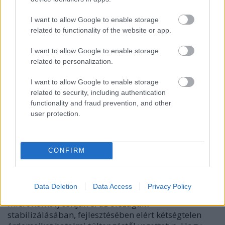
megtörtént. Azóta, roppant környezeti kárt okozva,
megkezdődött a kitermelés azokon az ukrajnai, a
I want to allow Google to enable storage
Donyec-medence nyugati szélén lévő
related to functionality of the website or app.
palagázmezőkön, amelyekre az erőszakos
hatalomátvétel után nyomban koncessziót kaptak a
I want to allow Google to enable storage
Biden-család
hoz közelálló érdekeltségek. No, meg
related to personalization.
Galíciában...
I want to allow Google to enable storage
Ennyit az emberarcú kapitalizmusról, amelynek
related to security, including authentication
nevében Oroszországban
Alekszej Navalnij,
functionality and fraud prevention, and other
user protection.
Belaruszban
Szvetlana Tyihanovszkaja
kampányol.
S tény, hogy a hatalom birtokosai nagy labdákat
adnak fel. Belaruszban
Lukasenka
elnök a
választások értelmetlen túlnyerésének
CONFIRM
kimutatásával. Oroszországban
Putyin
a
megalománság, a bárdolatlanság netovábbjával, a
fényűző palota megépíttetésével és még egy s
Data Deletion
Data Access
Privacy Policy
mással.
Ép ésszel fel nem fogható, ezek az emberek
miért homályosítják el az országaik
stabilizálásában, fejlesztésében elért kétségtelen