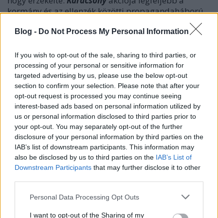
hogy érzékelte:
Karácsony
akciója legfeljebb a
kormány és az ellenzék közötti propagandaháború
keretei között értelmezhető. Szerintem annak is
vérszegény, hiszen a szövegezésből az derül ki, maga
Blog -
Do Not Process My Personal Information
sem biztos abban, ami a kiindulópontja. Nem
mintha ne lennének támogathatók az abban
If you wish to opt-out of the sale, sharing to third parties, or
szereplő további javaslatok:
processing of your personal or sensitive information for
targeted advertising by us, please use the below opt-out
section to confirm your selection. Please note that after your
♦ Fel kell függeszteni, akár leállítani az orvosok
opt-out request is processed you may continue seeing
jogállasának megváltoztatásával kapcsolatos
interest-based ads based on personal information utilized by
folyamatot. (Kérdezem: miért csak az orvosokra, s
us or personal information disclosed to third parties prior to
your opt-out. You may separately opt-out of the further
nem az egészségügy összes szereplőjére gondol?)
disclosure of your personal information by third parties on the
♦ Növelni kell a tesztkapacitást, ingyenes teszteket
IAB’s list of downstream participants. This information may
kell biztosítani széles körben.
also be disclosed by us to third parties on the
IAB’s List of
♦ Politikai megkülönböztetéstől mentes
Downstream Participants
that may further disclose it to other
támogatási formákat kell kidolgozni a
third parties.
vállalkozások számára és tovább kell könnyíteni az
otthoni munkavégzés feltételeit.
Please note that this website/app uses one or more Google
Personal Data Processing Opt Outs
services and may gather and store information including but
not limited to your visit or usage behaviour. You may click to
I want to opt-out of the Sharing of my