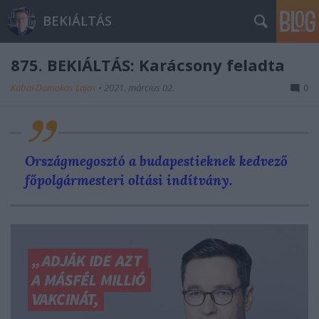
BEKIÁLTÁS
875. BEKIÁLTÁS: Karácsony feladta
Kabai Domokos Lajos
•
2021. március 02.
0
Országmegosztó a budapestieknek kedvező
főpolgármesteri oltási indítvány.