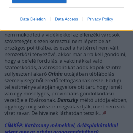
képviselni, az nem emelheti ki a fővárost az attól
távolabb elők, az egyébként is sok hátrányt
elszenvedők rovására!
Data Deletion
Data Access
Privacy Policy
És ha azt is hozzáteszem, hogy ígéretével ellentétben,
nem működteti a vidékiekkel az ellenzéki városok
szövetségét, s ezen keresztül nem lépett be az
országos politikába, és ezzel a háttérrel nem vált
nemzetközi tényezővé, akkor már arra kell gondolni,
hogy a befelé fordulás, a vakcinákkal való
szatócskodás, a várospolitikát adok-kapok szintre
süllyeszteni akaró
Orbán
utcájában téblábolás
személyiségéből eredő felfogásának része. Eddigi
teljesítménye alapján egyelőre ott tart, hogy ismét
van egy mosolygós, provinciális gondolkodású
vezetője a fővárosnak.
Demszky
méltó utódja ebben,
úgyhogy még sokszor megválasztják, mert nem sok
vizet zavar. De híveinek láthatóan tetszik…
#
CÍMKÉP: Karácsony mémekkel, óriásplakátokkal
jelent meg az orbáni propagandaháború