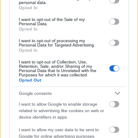
personal data.
Mondom, ezekkel magam is egyetértek. Csakhogy
grant or deny consent to Google and its third-party tags to
Opted In
use your data for below specified purposes in below Google
ott van az első, a főpolgármester által kiemelt
consent section.
indítvány az ebben a pillanatban (!) a tömegek által
I want to opt-out of the Sale of my
Personal Data.
favorizált vakcina budapesti felhasználására. Ebben
Opted In
az összefüggésben az az üzenet: a fővárosiak kapják
meg az állítólag legjobb oltóanyagot, mindenki más
I want to opt-out of processing my
Personal Data for Targeted Advertising.
pedig, akinek kínai meg orosz jut, az magára vessen!
Opted In
Az egy dolog, hogy mintha a többség nem akarná
I want to opt-out of Collection, Use,
érzékelni: az oltóanyagot fejlesztő és gyártó cégek
Retention, Sale, and/or Sharing of my
Personal Data that Is Unrelated with the
piaci versenye, a keletire és nyugatira szakadt világ
Purposes for which it was collected.
nagyhatalmi vetélkedése, illetve a hazai és európai
Opted Out
politikai ellenlábasok propagandaharca által
befolyásolva tartják az emberek jobbnak vagy
Google consents
rosszabbnak az egyik, illetve a másik vakcinát.
I want to allow Google to enable storage
Merthogy bármennyit is olvas róluk a laikus,
related to advertising like cookies on web or
tízmillió virológus csak nem lett itt hirtelen.
device identifiers in apps.
A másik, hogy a főpolgármester sem hiheti, hogy a
I want to allow my user data to be sent to
kormányfő könnyedén kiadná a kezéből a járvány
Google for online advertising purposes.