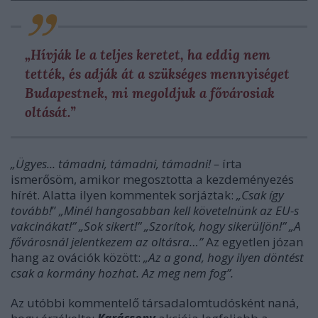
„Hívják le a teljes keretet, ha eddig nem
tették, és adják át a szükséges mennyiséget
Budapestnek, mi megoldjuk a fővárosiak
oltását.”
„Ügyes... támadni, támadni, támadni! –
írta
ismerősöm, amikor megosztotta a kezdeményezés
hírét. Alatta ilyen kommentek sorjáztak:
„Csak így
tovább!
”
„Minél hangosabban kell követelnünk az EU-s
vakcinákat!” „Sok sikert!” „Szorítok, hogy sikerüljön!” „A
fővárosnál jelentkezem az oltásra…”
Az egyetlen józan
hang az ovációk között:
„Az a gond, hogy ilyen döntést
csak a kormány hozhat. Az meg nem fog”.
Az utóbbi kommentelő társadalomtudósként naná,