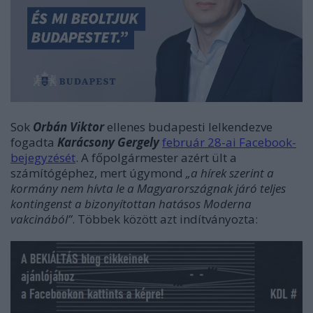
Sok
Orbán
Viktor
ellenes budapesti lelkendezve
fogadta
Karácsony Gergely
február 28-ai Facebook-
bejegyzését
. A főpolgármester azért ült a
számítógéphez, mert úgymond
„
a hírek szerint a
kormány nem hívta le a Magyarországnak járó teljes
kontingenst a bizonyítottan hatásos Moderna
vakcinából”
. Többek között azt indítványozta: