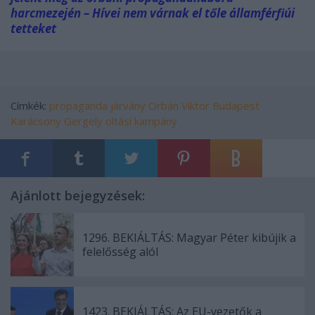
harcmezején – Hívei nem várnak el tőle államférfiúi
tetteket
Címkék:
propaganda
járvány
Orbán Viktor
Budapest
Karácsony Gergely
oltási kampány
Ajánlott bejegyzések:
1296. BEKIÁLTÁS: Magyar Péter kibújik a
felelősség alól
1423. BEKIÁLTÁS: Az EU-vezetők a