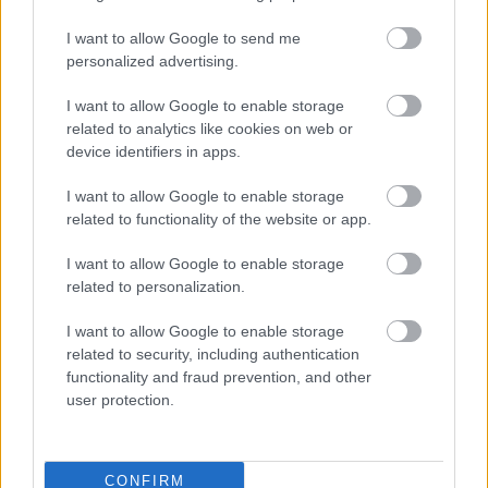
elleni harc vezénylését. Ha lehet ehhez is egy cinikus
megjegyzésem: még nem haltak meg annyian ehhez,
I want to allow Google to send me
s még nincs annyira romokban a gazdaság és a
personalized advertising.
társadalom sokféle intézményrendszere.
A harmadik
észrevételem, miközben a fővárosiak jelentékeny
I want to allow Google to enable storage
hányadának kormányfő ellenes érzéseire apellált,
related to analytics like cookies on web or
Karácsony Gergely
nekem elsősorban azt üzente:
device identifiers in apps.
I want to allow Google to enable storage
related to functionality of the website or app.
eldöntötte, hogy nem akar miniszterelnök
I want to allow Google to enable storage
lenni.
related to personalization.
I want to allow Google to enable storage
A politikában természetesen nincs olyan hogy
related to security, including authentication
végleg, meg hogy sohasem. De ahhoz kétség nem fér,
functionality and fraud prevention, and other
hogy a budapestieknek kedvező oltási indítvány
user protection.
országmegosztó. Legyen nekünk jó, s utánunk a
vízözön! Ezt mindig ellene lehet majd fordítani, amíg
csak él. Aki valaha is az egész országot akarja
CONFIRM