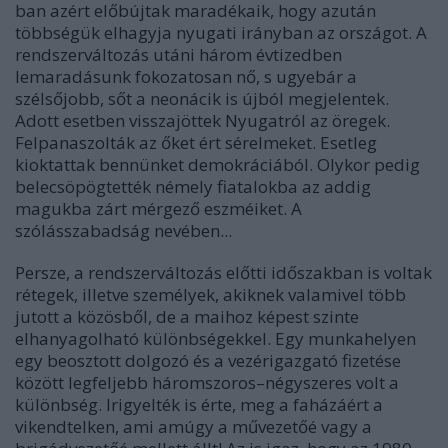
ban azért előbú
jtak maradékaik, hogy azután
többségük elhagyja nyugati irányban az országot. A
rendszerváltozás utáni három évtizedben
lemaradásunk fokozatosan nő, s ugyebár a
szélsőjobb, sőt a neonácik is újból megjelentek.
Adott esetben visszajöttek Nyugatról az öregek.
Felpanaszolták az őket ért sérelmeket. Esetleg
kioktattak bennünket demokráciából. Olykor pedig
belecsöpögtették némely fiatalokba az addig
magukba zárt mérgező eszméiket. A
szólásszabadság nevében...
Persze, a rendszerváltozás előtti időszakban is voltak
rétegek, illetve személyek, akiknek valamivel több
jutott a közösből, de a maihoz képest szinte
elhanyagolható különbségekkel. Egy munkahelyen
egy beosztott dolgozó és a vezérigazgató fizetése
között legfeljebb háromszoros–négyszeres volt a
különbség. Irigyelték is érte, meg a faházáért a
vikendtelken, ami amúgy a művezetőé vagy a