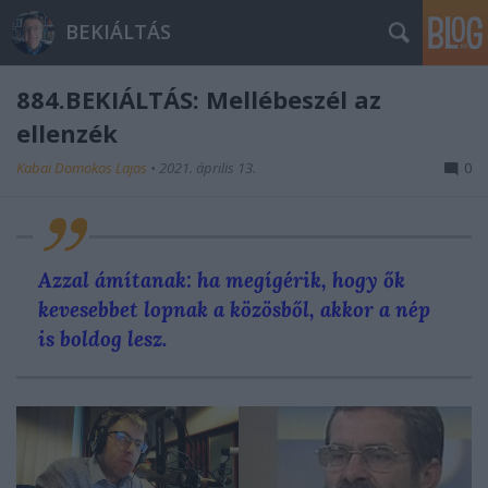
BEKIÁLTÁS
884.BEKIÁLTÁS: Mellébeszél az
ellenzék
Kabai Domokos Lajos
•
2021. április 13.
0
Azzal ámítanak: ha megígérik, hogy ők
kevesebbet lopnak a közösből, akkor a nép
is boldog lesz.