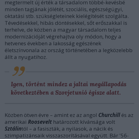
megtermelt új érték a társadalom többé-kevésbé
minden tagjának jólétét, szociális, egészségügyi,
oktatási stb. szükségleteinek kielégítését szolgálta.
Tévedésekkel, hibás döntésekkel, sőt erőszakkal is
terhelve, de közben a magyar társadalom teljes
modernizációját végrehajtva oly módon, hogy a
hetvenes években a lakosság egészének
életszínvonala az ország történetében a legközelebb
állt a nyugatihoz.
Igen, történt mindez a jaltai megállapodás
következtében a Szovjetunió égisze alatt.
Közben ötven évre – amint ez az angol
Churchill
és az
amerikai
Roosevelt
határozott kívánsága volt
Sztálin
tól – a fasiszták, a nyilasok, a nácik és
szimpatizánsaik visszaszorításával együtt. Bár '56-