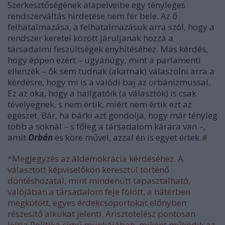
Szerkesztőségének alapelveibe egy tényleges
rendszerváltás hirdetése nem fér bele. Az ő
felhatalmazása, a felhatalmazásuk arra szól, hogy a
rendszer keretei között járuljanak hozzá a
társadalmi feszültségek enyhítéséhez. Más kérdés,
hogy éppen ezért – ugyanúgy, mint a parlamenti
ellenzék – ők sem tudnak (akarnak) válaszolni arra a
kérdésre, hogy mi is a valódi baj az orbánizmussal.
Ez az oka, hogy a hallgatóik (a választók) is csak
tévelyegnek, s nem értik, miért nem értik ezt az
egészet. Bár, ha bárki azt gondolja, hogy már tényleg
több a soknál – s főleg a társadalom kárára van –,
amit
Orbán
és köre művel, azzal én is egyet értek.
#
*Megjegyzés az áldemokrácia kérdéséhez. A
választott képviselőkön keresztül történő
döntéshozatal, mint mindenütt tapasztalható,
valójában a társadalom feje fölött, a hátérben
megkötött, egyes érdekcsoportokat előnyben
részesítő alkukat jelenti. Arisztotelész pontosan
leírja Politika című munkájában, miként működik az