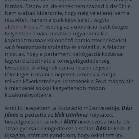
forrása. Bizony az, de ennek nem szabad kiderülnie.
Nem szabad kiderülnie, hogy még véletlenül sem a
részvételi, hanem a csak képviseleti, vagyis
áldemokrácia,*
esetleg az autokrácia, szélsőséges
helyzetben a náci diktatúra ugyanannak a
kapitalizmusnak különböző hatalomtechnikákkal
való fenntartását szolgálta és szolgálja. A feladat
most az, hogy a parlamenti váltógazdálkodással
legyen biztosítható a tömegelégedetlenség
levezetése. A világnak ezen a részén teljesen
fölösleges irritálni a népeket, aminek ki tudja,
milyen következményei lehetnének a Föld más tájain
a mienkénél sokkal kegyetlenebb módon
kizsákmányoltakra.
Amit itt levezettem, a Klubrádió műsorvezetője,
Dési
János
is pedzette az
Elek István
nal folytatott
beszélgetésben, amikor
Marx
nevét szóba hozta. De
aztán gyorsan elengedte ezt a szálat.
Dési
felkészült
újságíró, ezért azt gondolom, hogy okkal tett így.