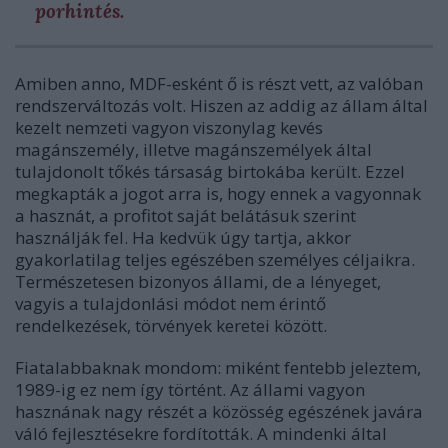
porhintés.
Amiben anno, MDF-esként ő is részt vett, az valóban
rendszerváltozás volt. Hiszen az addig az állam által
kezelt nemzeti vagyon viszonylag kevés
magánszemély, illetve magánszemélyek által
tulajdonolt tőkés társaság birtokába került. Ezzel
megkapták a jogot arra is, hogy ennek a vagyonnak
a hasznát, a profitot saját belátásuk szerint
használják fel. Ha kedvük úgy tartja, akkor
gyakorlatilag teljes egészében személyes céljaikra.
Természetesen bizonyos állami, de a lényeget,
vagyis a tulajdonlási módot nem érintő
rendelkezések, törvények keretei között.
Fiatalabbaknak mondom: miként fentebb jeleztem,
1989-ig ez nem így történt. Az állami vagyon
hasznának nagy részét a közösség egészének javára
váló fejlesztésekre fordították. A mindenki által