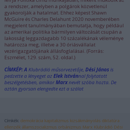
a rendszer, amelyben a polgárok közvetlenül
gyakorolják a hatalmat. Ehhez képest Shawn
McGuire és Charles Delahunt 2020 novemberében
megjelent tanulmányában bemutatja, hogy például
az amerikai politika bármilyen változását csupán a
lakosság leggazdagabb 10 százalékának véleménye
határozza meg, illetve a 30 óriásvállalat
vezérigazgatójának állásfoglalásai. (Forrás:
Eszmélet, 129. szám, 52. oldal.)
CÍMKÉP: A
Klubrádió műsorvezetője,
Dési János
is
pedzette a lényeget az
Elek István
nal folytatott
beszélgetésben, amikor
Marx
nevét szóba hozta. De
aztán gyorsan elengedte ezt a szálat
Címkék:
demokrácia
kapitalizmus
kizsákmányolás
diktatúra
ellenzék
államszocializmus
orbánizmus
Marx
Klubrádió
Dési