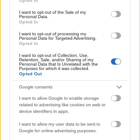
kisebb anyagi engedményekkel, a jólét viszonylagos
Opted In
use your data for below specified purposes in below Google
növelésével érjék el, hogy a dolgozó osztályok ne
consent section.
I want to opt-out of the Sale of my
lázadjanak a társadalom gazdagjai és
Personal Data.
szegényebbjei közötti szakadék mélyülése miatt. Ha
Opted In
az olyan lerakat-országokban, mint Magyarország
I want to opt-out of processing my
is, erről megfeledkeznek a politikai hatalom
Personal Data for Targeted Advertising.
gyakorlói, akkor útilaput kötnek a talpuk alá.
Opted In
Minden jel szerint ennek ideje érkezőben van a mai
I want to opt-out of Collection, Use,
Retention, Sale, and/or Sharing of my
Magyarországon. Erre érzett rá a jelenlegi
Personal Data that Is Unrelated with the
parlamenti ellenzék. Vagy tán szóltak is nekik, amire
Purposes for which it was collected.
Opted Out
az is utal, hogy megnőtt a tőkés hatalmi
centrumokból finanszírozott vagy részben
Google consents
finanszírozott médiumok, újságírók, illetve az
úgynevezett civil szervezetek száma, aktivitása. De
I want to allow Google to enable storage
bele ne élje már magát valaki abba, hogy az a
related to advertising like cookies on web or
feladatuk: menjenek szembe az őket pénzelők
device identifiers in apps.
akaratával, és aláássák a tőkés viszonyokat!
Elek
István
is csupán a kapitalizmuson belüli
I want to allow my user data to be sent to
hatalomgyakorlási mód (általa) remélt változásáról
Google for online advertising purposes.
beszél, amit önkényesen rendszerváltozásnak nevez.