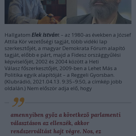
Hallgatom
Elek István
t – az 1980-as években a József
Attila Kör vezetőségi tagját, több vidéki lap
szerkesztőjét, a magyar Demokrata Fórum alapító
tagját, előbb e párt, majd a Fidesz országgyűlési
képviselőjét, 2002 és 2004 között a Heti
Válasz főszerkesztőjét, 2009-ben a Lehet Más a
Politika egyik alapítóját – a Reggeli Gyorsban.
(Klubrádió, 2021.04.13. 9:35–9:50, a címkép jobb
oldalán.) Nem először adja elő, hogy
amennyiben győz a következő parlamenti
választáson az ellenzék, akkor
rendszerváltást hajt végre. Nos, ez