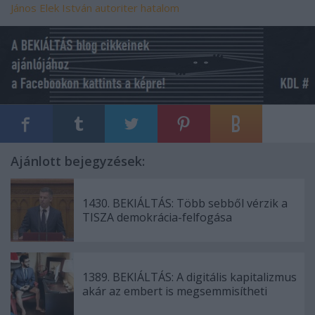
János
Elek István
autoriter hatalom
Ajánlott bejegyzések:
1430. BEKIÁLTÁS: Több sebből vérzik a
TISZA demokrácia-felfogása
1389. BEKIÁLTÁS: A digitális kapitalizmus
akár az embert is megsemmisítheti