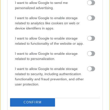
I want to allow Google to send me
Ugyanúgy, mint a parlamenti ellenzék tagjai. Azzal
personalized advertising.
ámítanak: ha megígérik, hogy ők kevesebbet lopnak
I want to allow Google to enable storage
a közösből, akkor a nép is boldog lesz, és sokan, az
related to analytics like cookies on web or
irigységi tényező miatt, ezért adják majd rájuk a
device identifiers in apps.
szavazatukat. Persze, valójában csupán arra
gondolnak, hogy a társadalom által létrehozott
I want to allow Google to enable storage
értékek hasznából az uralkodó külföldi tőkés
related to functionality of the website or app.
csoportok által az országban hagyott
töredékpénzeket egyenletesebben osztják majd el az
I want to allow Google to enable storage
eliten belül, mint a mohó orbánisták. Ám erre a nép
related to personalization.
csak pár év múlva jön rá, s aki időt nyer, életet nyer.
I want to allow Google to enable storage
related to security, including authentication
functionality and fraud prevention, and other
Jelen esetben a kapitalizmus mostani
user protection.
működési módját hosszabbítja meg a
következő választásig, amikor ismét
CONFIRM
elhúzzák a választók előtt a