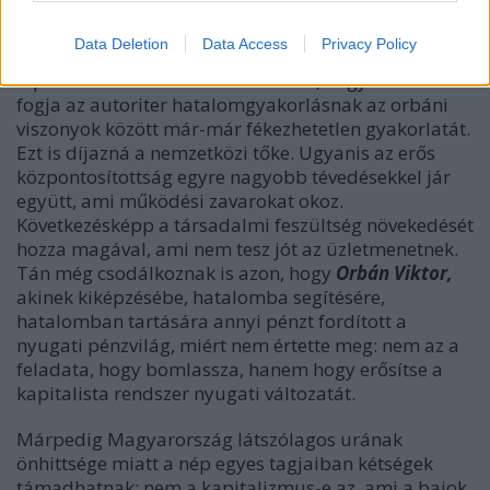
mézesmadzagot.
Data Deletion
Data Access
Privacy Policy
A parlamenti ellenzék azt is hirdeti, hogy korlátozni
fogja az autoriter hatalomgyakorlásnak az orbáni
viszonyok között már-már fékezhetetlen gyakorlatát.
Ezt is díjazná a nemzetközi tőke. Ugyanis az erős
központosítottság egyre nagyobb tévedésekkel jár
együtt, ami működési zavarokat okoz.
Következésképp a társadalmi feszültség növekedését
hozza magával, ami nem tesz jót az üzletmenetnek.
Tán még csodálkoznak is azon, hogy
Orbán Viktor,
akinek kiképzésébe, hatalomba segítésére,
hatalomban tartására annyi pénzt fordított a
nyugati pénzvilág, miért nem értette meg: nem az a
feladata, hogy bomlassza, hanem hogy erősítse a
kapitalista rendszer nyugati változatát.
Márpedig Magyarország látszólagos urának
önhittsége miatt a nép egyes tagjaiban kétségek
támadhatnak: nem a kapitalizmus-e az, ami a bajok