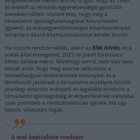
brigádvezetőé mellett állt! Az is igaz, hogy az 1980-
as évektől az elosztás egyenetlenségei gyorsuló
ütemben nőttek. Viszont tény, hogy még a
társadalmi igazságtalanságokat kiküszöbölni
igyekvő, az esélyegyenlőtlenségek következményeit
tompítani akaró államszocializmus keretei között.
Ha viszont
rendszerváltás, akkor az
Elek István,
és a
sokak által emlegetett, 2022-re jósolt fordulatot
ehhez kellene mérni. Minthogy sem ő, sem más nem
beszél arról, hogy meg akarná változtatni a
termelővagyon birtoklásának viszonyait, és a
létrehozott javaknak a társadalmi osztályok közötti
jelenlegi elosztási arányait, és legalább elindulni a
társadalmi igazságosság érvényesítésének irányába,
csak porhintés a rendszerváltozás ígérete. Ha úgy
tetszik, választási fogás.
A mai kapitalista rendszer