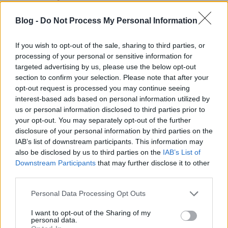
kedvezményezettjeinek, akik között ott
Blog -
Do Not Process My Personal Information
vannak valamennyi parlamenti párt
magyar országgyűlési és európai
If you wish to opt-out of the sale, sharing to third parties, or
parlamenti képviselői, eszük ágában sincs
processing of your personal or sensitive information for
lemondani a végső soron a jelenlegi
targeted advertising by us, please use the below opt-out
tulajdonviszonyokban gyökerező
section to confirm your selection. Please note that after your
opt-out request is processed you may continue seeing
privilégiumaikról.
interest-based ads based on personal information utilized by
us or personal information disclosed to third parties prior to
your opt-out. You may separately opt-out of the further
A történelem arra tanít – már ha tanít bármire is –,
disclosure of your personal information by third parties on the
hogy ez csak az alapokat érintő változásokkal lenne
IAB’s list of downstream participants. This information may
lehetséges, azaz forradalommal. Ennek azonban a
also be disclosed by us to third parties on the
IAB’s List of
nyugati társadalmakban, így a félnyugatos–
Downstream Participants
that may further disclose it to other
félgyarmati Magyarországon nincsenek meg a
third parties.
feltételei. Az ok egyszerű. A (globális,
Please note that this website/app uses one or more Google
transznacionális) tőketulajdonosok az elmúlt
Personal Data Processing Opt Outs
services and may gather and store information including but
századokban megtanulták, hogy amikor a tömegek
not limited to your visit or usage behaviour. You may click to
I want to opt-out of the Sharing of my
elégedetlensége elér egy bizonyos szintet, akkor
personal data.
grant or deny consent to Google and its third-party tags to