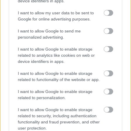
device identifiers in apps.
kormányt alakíthat a választások után. Nem lenne
célszerű eljátszani ezt csak azért, mert a korántsem
I want to allow my user data to be sent to
egységesülő, hanem – Nagy-Britanniát is beleértve –
Google for online advertising purposes.
legalább három erővonal mentén újjászerveződő –
Európában egyesek Washington érdekében
I want to allow Google to send me
lobbiznak, amely a soron következő, a határaitól
personalized advertising.
messze vívandó, pénzszerző háborújában most épp
a kelet-európaiakat akarja ágyútölteléknek
I want to allow Google to enable storage
használni. Amit persze itteni alapítványokba
related to analytics like cookies on web or
szervezett ügynökei közreműködésével tetszetős
device identifiers in apps.
ideológiai maszlaggal önt le.
I want to allow Google to enable storage
A másik kérdés, hogy azonos-e
Orbán
magatartása a
related to functionality of the website or app.
Putyin
éval? A válaszom határozott nem. Az orbáni,
illetve a putyini magatartás között lehetnek eseti
I want to allow Google to enable storage
egyezések, de ami a lényeget illeti, az azonosság
related to personalization.
melletti ágálás két okból is hibázik. Mindenekelőtt
I want to allow Google to enable storage
mások a gyökerek, miként erre már utaltam a
related to security, including authentication
Nyugattal összefüggésben. A Nyugat e tekintetben
functionality and fraud prevention, and other
Európának az első, Magyarország a második,
user protection.
Oroszország a harmadik történelmi fejlődési