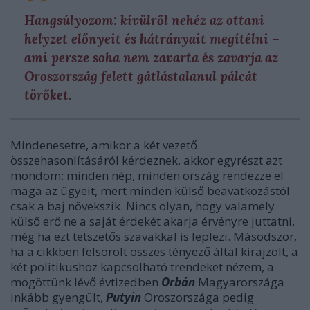
Hangsúlyozom: kívülről nehéz az ottani
helyzet előnyeit és hátrányait megítélni –
ami persze soha nem zavarta és zavarja az
Oroszország felett gátlástalanul pálcát
törőket.
Mindenesetre, amikor a két vezető
összehasonlításáról kérdeznek, akkor egyrészt azt
mondom: minden nép, minden ország rendezze el
maga az ügyeit, mert minden külső beavatkozástól
csak a baj növekszik. Nincs olyan, hogy valamely
külső erő ne a saját érdekét akarja érvényre juttatni,
még ha ezt tetszetős szavakkal is leplezi. Másodszor,
ha a cikkben felsorolt összes tényező által kirajzolt, a
két politikushoz kapcsolható trendeket nézem, a
mögöttünk lévő évtizedben
Orbán
Magyarországa
inkább gyengült,
Putyin
Oroszországa pedig