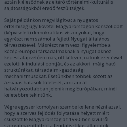
aztán kiéleződnek az eltérő történelmi-kulturális
sajátosságokból eredő feszültségek.
Saját példánkon megvilágítva: a nyugatos
értelmiség úgy követel Magyarországon konszolidált
(képviseleti) demokratikus viszonyokat, hogy
egyrészt nem számol a fejlett Nyugat általános
térvesztésével. Másrészt nem veszi figyelembe a
közép-európai társadalmaknak a nyugatiakhoz
képest alapvetően más, ott kétezer, nálunk ezer évvel
ezelőtti kiindulási pontját, és az akkori, máig ható
struktúrákat, társadalmi-gazdasági
mechanizmusokat. Esetünkben többek között az
ázsiaias hatások túlélését, ami annál
hatványozottabban jelenik meg Európában, minél
keletebbre tekintünk.
Végre egyszer komolyan szembe kellene nézni azzal,
hogy a szerves fejlődés folytatása helyett miért
csúszott le Magyarország az 1990-ben kívülről
szorgalmazott útról a feudalisztikus állapotok