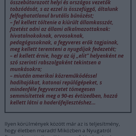
összebútorozott helyi és országos vezetők
tobzódását, s az ezzel is összefüggő, általunk
felfoghatatlanul brutális bűnözést;
– fel kellett töltenie a kiürült államkasszát,
fizetést adni az állami alkalmazottaknak:
hivatalnokoknak, orvosoknak,
pedagógusoknak, a fegyveres erők tagjainak,
meg kellett teremteni a nyugdíjak fedezetét;
– el kellett érnie, hogy az új „elit” helyenként ne
szó szerinti rabszolgaként tekintsen a
munkásokra;
– miután amerikai közreműködéssel
hadihajókat, katonai repülőgépeket, s
mindenféle fegyverzetet tömegesen
semmisítettek meg a 90-es évtizedben, hozzá
kellett látni a haderőfejlesztéshez…
Ilyen körülmények között már az is teljesítmény,
hogy életben maradt! Miközben a Nyugatról