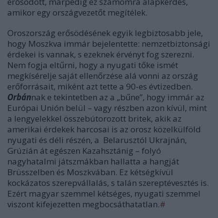
erősödött, márpedig ez számomra alapkérdés,
amikor egy országvezetőt megítélek.
Oroszország erősödésének egyik legbiztosabb jele,
hogy Moszkva immár bejelentette: nemzetbiztonsági
érdekei is vannak, s ezeknek érvényt fog szerezni.
Nem fogja eltűrni, hogy a nyugati tőke ismét
megkísérelje saját ellenőrzése alá vonni az ország
erőforrásait, miként azt tette a 90-es évtizedben.
Orbán
nak e tekintetben az a „bűne”, hogy immár az
Európai Unión belül – vagy részben azon kívül, mint
a lengyelekkel összebútorozott britek, akik az
amerikai érdekek harcosai is az orosz közelkülföld
nyugati és déli részén, a Belarusztól Ukrajnán,
Grúzián át egészen Kazahsztánig – folyó
nagyhatalmi játszmákban hallatta a hangját
Brüsszelben és Moszkvában. Ez kétségkívül
kockázatos szerepvállalás, s talán szereptévesztés is.
Ezért magyar szemmel kétséges, nyugati szemmel
viszont kifejezetten megbocsáthatatlan.
#