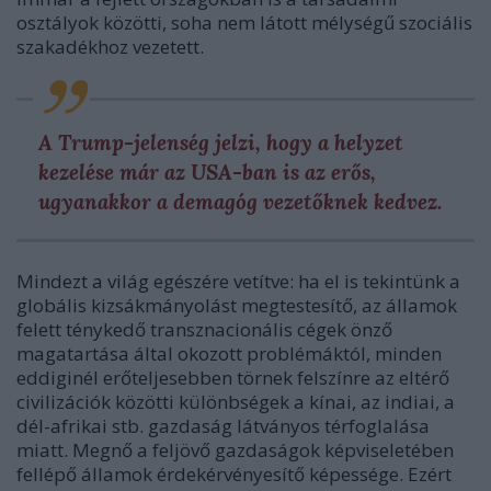
osztályok közötti, soha nem látott mélységű szociális
szakadékhoz vezetett.
A Trump-jelenség jelzi, hogy a helyzet
kezelése már az USA-ban is az erős,
ugyanakkor a demagóg vezetőknek kedvez.
Mindezt a világ egészére vetítve: ha el is tekintünk
a
globális kizsákmányolást megtestesítő, az államok
felett ténykedő transznacionális cégek önző
magatartása által okozott problémáktól, minden
eddiginél erőteljesebben törnek felszínre az eltérő
civilizációk közötti különbségek a kínai, az indiai, a
dél-afrikai stb. gazdaság látványos térfoglalása
miatt. Megnő a feljövő gazdaságok képviseletében
fellépő államok érdekérvényesítő képessége. Ezért