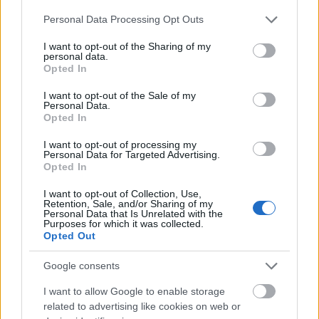
megfogalmazta:
Please note that this website/app uses one or more Google
Personal Data Processing Opt Outs
services and may gather and store information including but
not limited to your visit or usage behaviour. You may click to
I want to opt-out of the Sharing of my
personal data.
grant or deny consent to Google and its third-party tags to
Opted In
„Az esemény mindenekelőtt azt példázta,
use your data for below specified purposes in below Google
consent section.
hogy bár Magyarország az EU, sőt a NATO
I want to opt-out of the Sale of my
Personal Data.
tagja, s bár a magyaroknak sötét emlékeik
Opted In
is vannak a történelmi múltból az
I want to opt-out of processing my
oroszokkal kapcsolatban, és sosem fognak
Personal Data for Targeted Advertising.
Opted In
kedvelni bennünket,
attól még a kölcsönös
érdekek és előnyök alapján lehetséges az
I want to opt-out of Collection, Use,
Retention, Sale, and/or Sharing of my
együttműködés.”
Personal Data that Is Unrelated with the
Purposes for which it was collected.
Opted Out
Szerintem, korrekt értékelés. Amúgy pedig
Orbán
Google consents
moszkvai tárgyalása révén az ismét eladósodott
I want to allow Google to enable storage
magyar költségvetés olyan forrásokhoz juthat,
related to advertising like cookies on web or
amelyeket az ellenzék sem nélkülözhet, ha netán