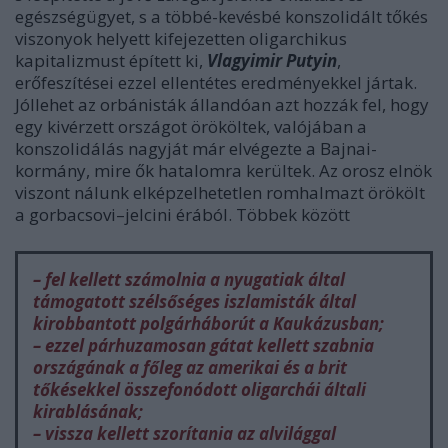
egészségügyet, s a többé-kevésbé konszolidált tőkés
viszonyok helyett kifejezetten oligarchikus
kapitalizmust épített ki,
Vlagyimir Putyin
,
erőfeszítései ezzel ellentétes eredményekkel jártak.
Jóllehet az orbánisták állandóan azt hozzák fel, hogy
egy kivérzett országot örököltek, valójában a
konszolidálás nagyját már elvégezte a Bajnai-
kormány, mire ők hatalomra kerültek. Az orosz elnök
viszont nálunk elképzelhetetlen romhalmazt örökölt
a gorbacsovi–jelcini érából. Többek között
– fel kellett számolnia a nyugatiak által
támogatott szélsőséges iszlamisták által
kirobbantott polgárháborút a Kaukázusban;
– ezzel párhuzamosan gátat kellett szabnia
országának a főleg az amerikai és a brit
tőkésekkel összefonódott oligarchái általi
kirablásának;
– vissza kellett szorítania az alvilággal