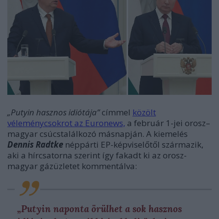
„Putyin hasznos idiótája”
címmel
közölt
véleménycsokrot az Euronews,
a február 1-jei orosz–
magyar csúcstalálkozó másnapján. A kiemelés
Dennis Radtke
néppárti EP-képviselőtől származik,
aki a hírcsatorna szerint így fakadt ki az orosz-
magyar gázüzletet kommentálva:
„Putyin naponta örülhet a sok hasznos