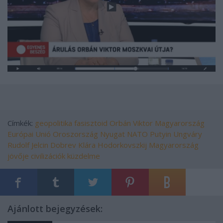
Címkék:
geopolitika
fasisztoid
Orbán Viktor
Magyarország
Európai Unió
Oroszország
Nyugat
NATO
Putyin
Ungváry
Rudolf
Jelcin
Dobrev Klára
Hodorkovszkij
Magyarország
jövője
civilizációk küzdelme
Ajánlott bejegyzések: