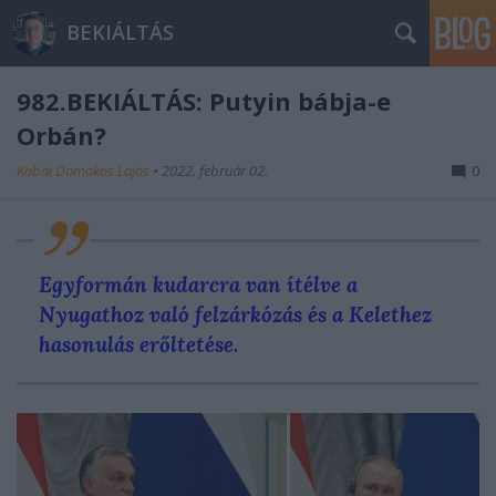
BEKIÁLTÁS
982.BEKIÁLTÁS: Putyin bábja-e
Orbán?
Kabai Domokos Lajos
•
2022. február 02.
0
Egyformán kudarcra van ítélve a
Nyugathoz való felzárkózás és a Kelethez
hasonulás erőltetése.