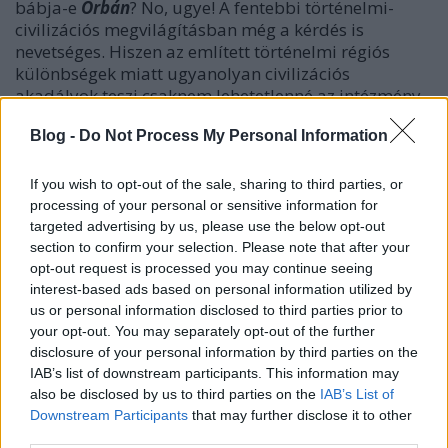
bábja-e
Orbán
? No, ugye! A fentebbi történelmi-
civilizációs megvilágításban még a kérdés is
nevetséges. Hiszen az említett történelmi régiós
különbségek miatt ugyanolyan civilizációs
akadályok teszi csaknem lehetetlenné az intézmény-
és társadalmi beidegzettség-váltást keleti irányban,
Blog -
Do Not Process My Personal Information
amilyen nehézkes a kapcsolódásunk a Nyugathoz.
Ám ettől még a nyugati, illetve a keleti viszonyból is
If you wish to opt-out of the sale, sharing to third parties, or
származhat előnyünk. Az Oroszországhoz fűző
processing of your personal or sensitive information for
gazdasági tevékenység sok tekintetben kedvező
targeted advertising by us, please use the below opt-out
számunkra, s a jövőben még több hasznot hozhatna,
section to confirm your selection. Please note that after your
ha tudnánk és akarnánk alkalmazkodni az ottani
opt-out request is processed you may continue seeing
sajátosságokhoz. Már csak azért is, mert a velük való
interest-based ads based on personal information utilized by
us or personal information disclosed to third parties prior to
együttműködés például az energetikai területen
your opt-out. You may separately opt-out of the further
mással nem helyettesíthető, bárki is jut kormányra.
disclosure of your personal information by third parties on the
Talán, ha a kormányfő kisebb csinnadrattával
IAB’s list of downstream participants. This information may
kísérné törekvéseit. Így ugyanis tálcán kínálja, hogy
also be disclosed by us to third parties on the
IAB’s List of
használja őt az orosz propaganda. Az egyik
Downstream Participants
that may further disclose it to other
konzervatív orosz elemző,
Szergej Mihejev
third parties.
politológus a csúcstalálkozó után szinte azonnal