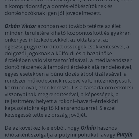
a komprádorság a döntés-előkészítőknek és
döntéshozóknak igen jól jövedelmezett.
Orbán Viktor
azonban ezt tovább tetézte az élet
minden területére kiható központosított és gyakran
önkényes intézkedésekkel, az oktatásra, az
egészségügyre fordított összegek csökkentésével, a
dolgozói jogoknak a külföldi és a hazai tőke
érdekében való visszaszorításával, a médiarendszer
döntő részének állampárti érdekek alá rendelésével,
egyes esetekben a bűnüldözés átpolitizálásával, a
rendszer működésének részévé vált, intézményesült
korrupcióval, ezen keresztül is a társadalom erkölcsi
viszonyainak megrendítésével, a képességek, a
teljesítmény helyett a rokoni–haveri–érdekköri
kapcsolatokra építő kliensrendszerrel. S ezzel
kétségessé tette az ország jövőjét.
De az következik-e ebből, hogy
Orbán
hasznos
idiótaként szolgálja a putyini politikát, avagy
Putyin