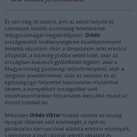
És van még itt valami, ami az adott helyzet és
személyek közötti azonosság felvetésének
létjogosultságát megkérdőjelezi.
Orbán
országvezetői tevékenységének következményeit
fentebb vázoltam. Akár a társadalom lelki-erkölcsi
állapotát, a többség jövőbe vetett hitét, akár az
országban kialakult gyűlölködő légkört, akár a
Magyarország gazdasági teljesítményével, akár a
dolgozói jövedelmekkel, akár az oktatási és az
egészségügyi helyzettel kapcsolatos mutatókat
nézem, a környékbeli országokkal való
összehasonlításban folyamatos leépülést mutat az
elmúlt tizenkét év.
Miközben
Orbán Viktor
tovább növelte az ország
nyugati tőkének való kitettségét, a nyílt és
gátlástalan korrupcióval aláásta erkölcsi viszonyait,
s leépítette a jövő zálogát jelentő oktatást és