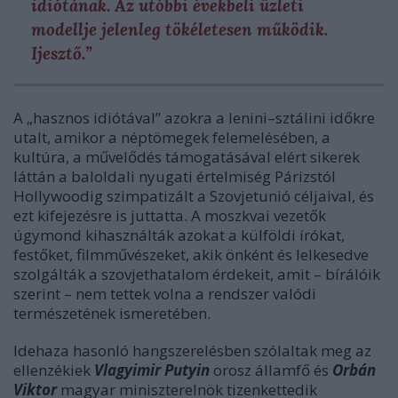
idiótának. Az utóbbi évekbeli üzleti
modellje jelenleg tökéletesen működik.
Ijesztő.”
A „hasznos idiótával” azokra a lenini–sztálini időkre
utalt, amikor a néptömegek felemelésében, a
kultúra, a művelődés támogatásával elért sikerek
láttán a baloldali nyugati értelmiség Párizstól
Hollywoodig szimpatizált a Szovjetunió céljaival, és
ezt kifejezésre is juttatta. A moszkvai vezetők
úgymond kihasználták azokat a külföldi írókat,
festőket, filmművészeket, akik önként és lelkesedve
szolgálták a szovjethatalom érdekeit, amit – bírálóik
szerint – nem tettek volna a rendszer valódi
természetének ismeretében.
Idehaza hasonló hangszerelésben szólaltak meg az
ellenzékiek
Vlagyimir Putyin
orosz államfő és
Orbán
Viktor
magyar miniszterelnök tizenkettedik