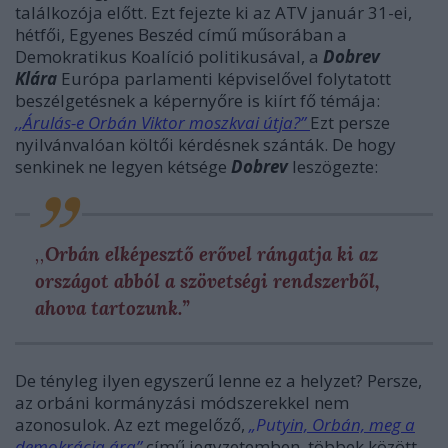
találkozója előtt. Ezt fejezte ki az ATV január 31-ei,
hétfői, Egyenes Beszéd című műsorában a
Demokratikus Koalíció politikusával, a
Dobrev
Klára
Európa parlamenti képviselővel folytatott
beszélgetésnek a képernyőre is kiírt fő témája:
,,Árulás-e Orbán Viktor moszkvai útja?”
Ezt persze
nyilvánvalóan költői kérdésnek szánták. De hogy
senkinek ne legyen kétsége
Dobrev
leszögezte:
,,
Orbán elképesztő erővel rángatja ki az
országot abból a szövetségi rendszerből,
ahova tartozunk.”
De tényleg ilyen egyszerű lenne ez a helyzet? Persze,
az orbáni kormányzási módszerekkel nem
azonosulok. Az ezt megelőző,
„Put
yin, Orbán, meg a
demokrácia ára”
című jegyzetemben, többek között