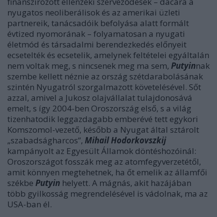
finanszírozott ellenzéki szerveződések – dacára a
nyugatos neoliberálisok és az amerikai üzleti
partnereik, tanácsadóik befolyása alatt formált
évtized nyomorának – folyamatosan a nyugati
életmód és társadalmi berendezkedés előnyeit
ecsetelték és ecsetelik, amelynek feltételei egyáltalán
nem voltak meg, s nincsenek meg ma sem,
Putyin
nak
szembe kellett néznie az ország szétdarabolásának
szintén Nyugatról szorgalmazott követelésével. Sőt
azzal, amivel a Jukosz olajvállalat tulajdonosává
emelt, s így 2004-ben Oroszország első, s a világ
tizenhatodik leggazdagabb emberévé tett egykori
Komszomol-vezető, később a Nyugat által sztárolt
„szabadságharcos”,
Mihail Hodorkovszkij
kampányolt az Egyesült Államok döntéshozóinál:
Oroszországot fosszák meg az atomfegyverzetétől,
amit könnyen megtehetnek, ha őt emelik az államfői
székbe
Putyin
helyett. A mágnás, akit hazájában
több gyilkosság megrendelésével is vádolnak, ma az
USA-ban él.