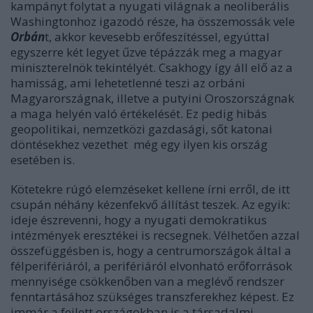
kampányt folytat a nyugati világnak a neoliberális
Washingtonhoz igazodó része, ha összemossák vele
Orbán
t, akkor kevesebb erőfeszítéssel, egyúttal
egyszerre két legyet űzve tépázzák meg a magyar
miniszterelnök tekintélyét. Csakhogy így áll elő az a
hamisság, ami lehetetlenné teszi az orbáni
Magyarországnak, illetve a putyini Oroszországnak
a maga helyén való értékelését. Ez pedig hibás
geopolitikai, nemzetközi gazdasági, sőt katonai
döntésekhez vezethet még egy ilyen kis ország
esetében is.
Kötetekre rúgó elemzéseket kellene írni erről, de itt
csupán néhány kézenfekvő állítást teszek. Az egyik:
ideje észrevenni, hogy a nyugati demokratikus
intézmények eresztékei is recsegnek. Vélhetően azzal
összefüggésben is, hogy a centrumországok által a
félperifériáról, a perifériáról elvonható erőforrások
mennyisége csökkenőben van a meglévő rendszer
fenntartásához szükséges transzferekhez képest. Ez
immár a fejlett országokban is a társadalmi