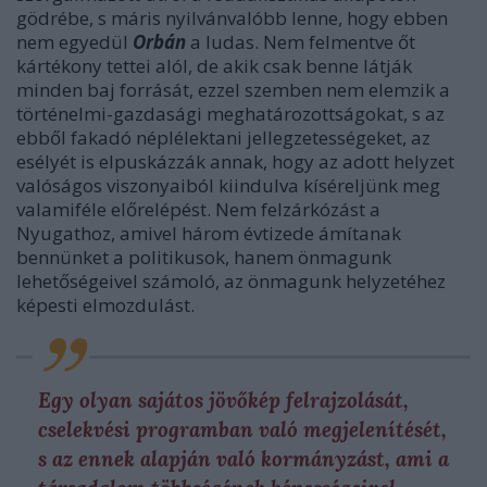
gödrébe, s máris nyilvánvalóbb lenne, hogy ebben
nem egyedül
Orbán
a ludas. Nem felmentve őt
kártékony tettei alól, de akik csak benne látják
minden baj forrását, ezzel szemben nem elemzik a
történelmi-gazdasági meghatározottságokat, s az
ebből fakadó néplélektani jellegzetességeket, az
esélyét is elpuskázzák annak, hogy az adott helyzet
valóságos viszonyaiból kiindulva kíséreljünk meg
valamiféle előrelépést. Nem felzárkózást a
Nyugathoz, amivel három évtizede ámítanak
bennünket a politikusok, hanem önmagunk
lehetőségeivel számoló, az önmagunk helyzetéhez
képesti elmozdulást.
Egy olyan sajátos jövőkép felrajzolását,
cselekvési programban való megjelenítését,
s az ennek alapján való kormányzást, ami a