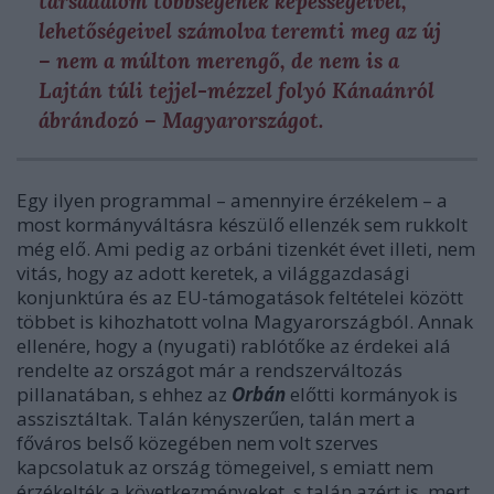
társadalom többségének képességeivel,
lehetőségeivel számolva teremti meg az új
– nem a múlton merengő, de nem is a
Lajtán túli tejjel-mézzel folyó Kánaánról
ábrándozó – Magyarországot.
Egy ilyen programmal – amennyire érzékelem – a
most kormányváltásra készülő ellenzék sem rukkolt
még elő. Ami pedig az orbáni tizenkét évet illeti, nem
vitás, hogy az adott keretek, a világgazdasági
konjunktúra és az EU-támogatások feltételei között
többet is kihozhatott volna Magyarországból. Annak
ellenére, hogy a (nyugati) rablótőke az érdekei alá
rendelte az országot már a rendszerváltozás
pillanatában, s ehhez az
Orbán
előtti kormányok is
asszisztáltak. Talán kényszerűen, talán mert a
főváros belső közegében nem volt szerves
kapcsolatuk az ország tömegeivel, s emiatt nem
érzékelték a következményeket, s talán azért is, mert