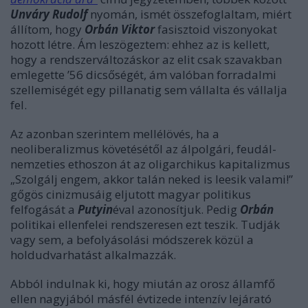
Unváry Rudolf
nyomán, ismét összefoglaltam, miért
állítom, hogy
Orbán Viktor
fasisztoid viszonyokat
hozott létre. Ám leszögeztem: ehhez az is kellett,
hogy a rendszerváltozáskor az elit csak szavakban
emlegette ’56 dicsőségét, ám valóban forradalmi
szellemiségét egy pillanatig sem vállalta és vállalja
fel.
Az azonban szerintem mellélövés, ha a
neoliberalizmus követésétől az álpolgári, feudál-
nemzeties ethoszon át az oligarchikus kapitalizmus
„Szolgálj engem, akkor talán neked is leesik valami!”
gőgös cinizmusáig eljutott magyar politikus
felfogását a
Putyin
éval azonosítjuk. Pedig
Orbán
politikai ellenfelei rendszeresen ezt teszik. Tudják
vagy sem, a befolyásolási módszerek közül a
holdudvarhatást alkalmazzák.
Abból indulnak ki, hogy miután az orosz államfő
ellen nagyjából másfél évtizede intenzív lejárató