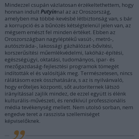
Mindezzel csupán vázlatosan érzékeltethettem, hogy
honnan indult
Putyin
nal az az Oroszország,
amelyben ma többé-kevésbé létbiztonság van, s bár
a korrupció és a bűnözés kétségtelenül jelen van, az
mégsem emészt fel minden értéket. Ebben az
Oroszországban nagyléptékű vasút-, metró-,
autósztráda-, lakossági gázhálózat-bővítési,
korszerűsítési műemlékvédelmi, lakóház-építési,
egészségügyi, oktatási, tudományos, ipar- és
mezőgazdaság-fejlesztési programok tömegét
indították el és valósítják meg. Természetesen, nincs
rálátásom ezek összhatására, s az is nyilvánvaló,
hogy erőteljes központi, sőt autoriternek látszó
irányítással zajlik mindez, de ezzel együtt is élénk
kulturális-művészeti, és rendkívül professzionális
média tevékenység mellett. Nem utolsó sorban, nem
engedve teret a rasszista szellemiséget
képviselőknek.