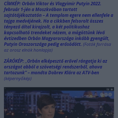
CÍMKÉP: Orbán Viktor és Vlagyimir Putyin 2022.
február 1-jén a Moszkvában tartott
sajtótájékoztatón – A templom egere nem ellenfele a
tajga medvéjének.
Ha a cikkben felsorolt összes
tényező által kirajzolt, a két politikushoz
kapcsolható trendeket nézem, a mögöttünk lévő
évtizedben Orbán Magyarországa inkább gyengült,
Putyin Oroszországa pedig erősödött.
(Fotók forrása
az orosz elnök honlapja)
ZÁRÓKÉP:
,,
Orbán elképesztő erővel rángatja ki az
országot abból a szövetségi rendszerből, ahova
tartozunk” – mondta Dobrev Klára az ATV-ben
(képernyőkép)