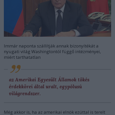
Immár naponta szállítják annak bizonyítékát a
nyugati világ Washingtontól függő intézményei,
miért tarthatatlan
az Amerikai Egyesült Államok tőkés
érdekkörei által uralt, egypólusú
világrendszer.
Még akkor is, ha az amerikai elnök ezúttal is terelt