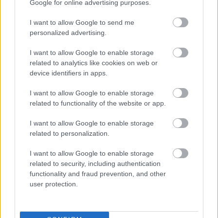
Google for online advertising purposes.
német kormány fülét-farkát behúzva még azt sem
tudta elérni, hogy a vizsgálatba bevonják az orosz
I want to allow Google to send me
felet. Mindenesetre a következmény:
personalized advertising.
I want to allow Google to enable storage
related to analytics like cookies on web or
a térségünk drágábban kapja a lényegesen
device identifiers in apps.
környezetszennyezőbb módon
I want to allow Google to enable storage
kibányászott és szállított
related to functionality of the website or app.
energiahordozókat, a német cégek
I want to allow Google to enable storage
tízezrével települnek át az USA-ba és a
related to personalization.
többi, aminek borítékolható
következménye Európának a globális
I want to allow Google to enable storage
related to security, including authentication
átrendeződés utáni lecsúszása.
functionality and fraud prevention, and other
user protection.
Mindez annak érdekében, hogy a világcsendőri
szerepét lassan feladni készülő Amerikai Egyesült