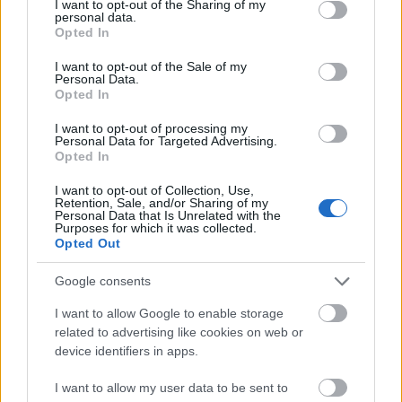
not limited to your visit or usage behaviour. You may click to
I want to opt-out of the Sharing of my
valósággal tolonganak azért, hogy bizonygassák: ők
personal data.
grant or deny consent to Google and its third-party tags to
aztán a demokrácia, az erőszakmentes világ, az
Opted In
use your data for below specified purposes in below Google
emberi jogok elkötelezettjei. Mintha azokért a
consent section.
bűnökért vezekelnének most, amelyekkel
I want to opt-out of the Sale of my
Personal Data.
támogatták az elmúlt évtizedekben a Nyugat által
Opted In
indított népirtó háborúkat.
I want to opt-out of processing my
Personal Data for Targeted Advertising.
Köztük vannak az Európai Unió irányítói,
Opted In
parlamentjének számos tagja, akiknek egy része
nyilvánvalóan zsarolható és az USA adminisztrációja
I want to opt-out of Collection, Use,
zsarolja is őket. Ha nem így lenne, nem bólintottak
Retention, Sale, and/or Sharing of my
Personal Data that Is Unrelated with the
volna rá minden olyan indítványra, amivel az
Purposes for which it was collected.
amerikai érdekeket szolgálva gyengítették meg az
Opted Out
európai gazdaság alapjait azzal, hogy asszisztáltak
az Unió és az Oroszország közötti, kölcsönösen
Google consents
előnyös kapcsolatok felszámolásához. Ha nem így
I want to allow Google to enable storage
lenne, nem hagyták volna szó nélkül a fele-fele
related to advertising like cookies on web or
arányban orosz-német tulajdonban lévő Északi
device identifiers in apps.
Áramlat gázvezetékek felrobbantását, ami
nyilvánvalóan az állami terrorizmus példátlan
I want to allow my user data to be sent to
megnyilvánulása volt. Ehhez képest a zöldekkel tele