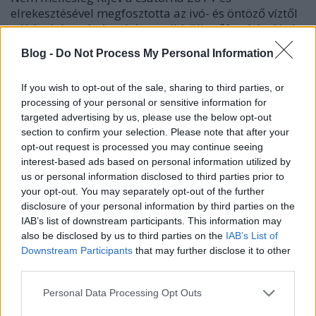
elrekesztésével megfosztotta az ivó- és öntöző víztől
a Krím lakosságát, s bár rendkívüli erőfeszítésekkel
az ivóvizet biztosította Oroszország, az öntözés csak
Blog -
Do Not Process My Personal Information
azt követően vált lehetővé, hogy a bevonuló orosz
csapatok 2022-ben elbontották a gátat. Kérdezem,
If you wish to opt-out of the sale, sharing to third parties, or
hol volt a nemzetközi bíróság e nyilvánvalóan
processing of your personal or sensitive information for
emberiség elleni bűntettek elkövetésekor? És hol
targeted advertising by us, please use the below opt-out
voltak a ma is egyoldalú jelentéseket közzétevő
section to confirm your selection. Please note that after your
szervezetek, nyugati lapok, a most hangoskodó
opt-out request is processed you may continue seeing
parlamentek?
interest-based ads based on personal information utilized by
us or personal information disclosed to third parties prior to
Természetesen, nem tudható, hogy ebben az
your opt-out. You may separately opt-out of the further
esetben amerikai utasítást hajtottak-e végre a bírák,
disclosure of your personal information by third parties on the
vagy csupán az általános ruszofób hullámra
IAB’s list of downstream participants. This information may
kapaszkodtak fel. Ám a mostani hibrid háborúban
also be disclosed by us to third parties on the
IAB’s List of
nem zárnám ki a színfalak mögötti washingtoni
Downstream Participants
that may further disclose it to other
játszmát ebben az ügyben sem. Akárhogy is,
third parties.
csatlakoztak azokhoz a nemzetközi pénzügyi,
kereskedelmi, gazdasági, sport-, kulturális stb.
Please note that this website/app uses one or more Google
Personal Data Processing Opt Outs
szervezetekhez, amelyek vezetői így vagy úgy
services and may gather and store information including but