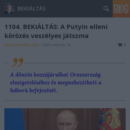
BEKIÁLTÁS
1104. BEKIÁLTÁS: A Putyin elleni
körözés veszélyes játszma
Kabai Domokos Lajos
•
2023. március 18.
0
A döntés h
ozzájárulhat Oroszország
elszigeteléséhez és megnehezítheti a
háború befejezését.