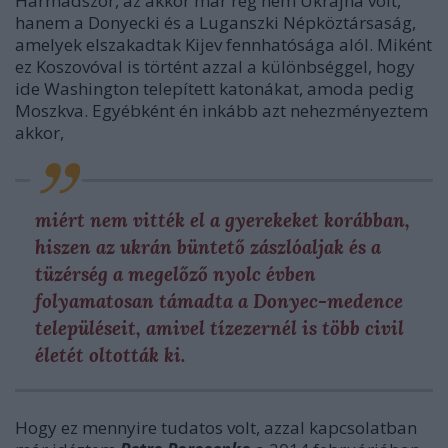
Harmadszor, az akkor már rég nem Ukrajna volt,
hanem a Donyecki és a Luganszki Népköztársaság,
amelyek elszakadtak Kijev fennhatósága alól. Miként
ez Koszovóval is történt azzal a különbséggel, hogy
ide Washington telepített katonákat, amoda pedig
Moszkva. Egyébként én inkább azt nehezményeztem
akkor,
miért nem vitték el a gyerekeket korábban,
hiszen az ukrán büntető zászlóaljak és a
tüzérség a megelőző nyolc évben
folyamatosan támadta a Donyec-medence
településeit, amivel tízezernél is több civil
életét oltották ki.
Hogy ez mennyire tudatos volt, azzal kapcsolatban