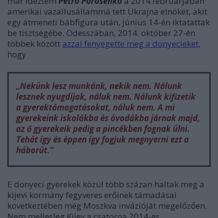
már idéztem
Petro Porosenko
a 2014 februárjában
amerikai vazallusállammá tett Ukrajna elnökét, akit
egy átmeneti bábfigura után, június 14-én iktatattak
be tisztségébe. Odesszában, 2014. október 27-én
többek között
azzal fenyegette meg a donyecieket
,
hogy
„Nekünk lesz munkánk, nekik nem. Nálunk
lesznek nyugdíjak, náluk nem. Nálunk kifizetik
a gyerektámogatásokat, náluk nem. A mi
gyerekeink iskolákba és óvodákba járnak majd,
az ő gyerekeik pedig a pincékben fognak ülni.
Tehát így és éppen így fogjuk megnyerni ezt a
háborút.”
E donyeci gyerekek közül több százan haltak meg a
kijevi kormány fegyveres erőinek támadásai
következtében még Moszkva invázióját megelőzően.
Nem mellesleg Kijev a csatorna 2014-es