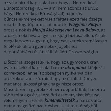
azzal a hírrel kapcsolatban, hogy a Nemzetközi
Büntetőbíróság (ICC — ami nem azonos az ENSZ
hágai Nemzetközi Bíróságával) háborús
bűncselekményekért viselt feltételezett felelőssége
miatt elfogatóparancsot adott ki
Vlagyimir Putyin
orosz elnök és
Marija Alekszejevna Lvova-Belova
, az
orosz elnöki hivatal gyermekjogi biztosa ellen. Az ok:
megalapozott a gyanú, hogy nevezettek személyesen
felelősök ukrán gyermekek jogellenes
deportálásáért és átszállításáért Oroszországba.
Először is, szögezzük le, hogy az úgymond ukrán
gyermekekkel kapcsolatban az
ukrajnaiak
kifejezés
korrektebb lenne. Többségben nyilvánvalóan
oroszokról van szó, minthogy az érintett Donyec-
medence lakosságának nagy része orosz.
Másodszor, a gyerekeket nem deportálták, hanem a
több mint egy évvel ezelőtti eseményeket követve,
véleményem szerint,
kimenekítették
a harcok által
már a megelőző nyolc évben is sújtott térségből.