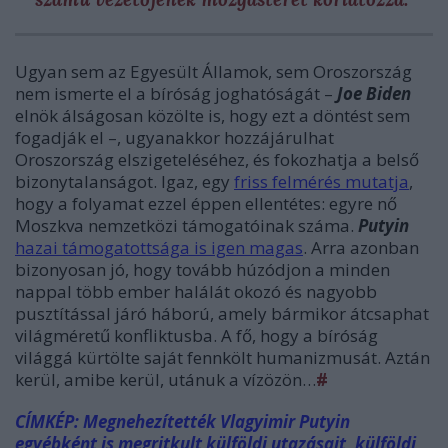
Ugyan sem az Egyesült Államok, sem Oroszország
nem ismerte el a bíróság joghatóságát –
Joe Biden
elnök álságosan közölte is, hogy ezt a döntést sem
fogadják el –, ugyanakkor hozzájárulhat
Oroszország elszigeteléséhez, és fokozhatja a belső
bizonytalanságot. Igaz, egy
friss felmérés mutatja
,
hogy a folyamat ezzel éppen ellentétes: egyre nő
Moszkva nemzetközi támogatóinak száma.
Putyin
hazai támogatottsága is igen magas
. Arra azonban
bizonyosan jó, hogy tovább húzódjon a minden
nappal több ember halálát okozó és nagyobb
pusztítással járó háború, amely bármikor átcsaphat
világméretű konfliktusba. A fő, hogy a bíróság
világgá kürtölte saját fennkölt humanizmusát. Aztán
kerül, amibe kerül, utánuk a vízözön…
#
CÍMKÉP: Megnehezítették Vlagyimir Putyin
egyébként is megritkult külföldi utazásait, külföldi