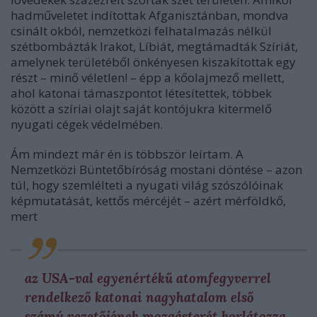
hadműveletet indítottak Afganisztánban, mondva
csinált okból, nemzetközi felhatalmazás nélkül
szétbombázták Irakot, Líbiát, megtámadták Szíriát,
amelynek területéből önkényesen kiszakítottak egy
részt – minő véletlen! – épp a kőolajmező mellett,
ahol katonai támaszpontot létesítettek, többek
között a szíriai olajt saját kontójukra kitermelő
nyugati cégek védelmében.
Ám mindezt már én is többször leírtam. A
Nemzetközi Büntetőbíróság mostani döntése – azon
túl, hogy szemlélteti a nyugati világ szószólóinak
képmutatását, kettős mércéjét – azért mérföldkő,
mert
az USA-val egyenértékű atomfegyverrel
rendelkező katonai nagyhatalom első
számú vezetőjének mozgásterét korlátozza.