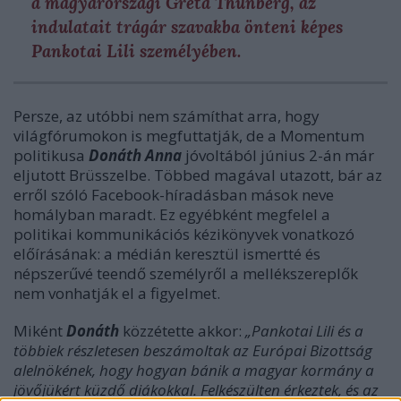
a magyarországi Greta Thunberg, az
indulatait trágár szavakba önteni képes
Pankotai Lili személyében.
Persze, az utóbbi nem számíthat arra, hogy
világfórumokon is megfuttatják, de a Momentum
politikusa
Donáth Anna
jóvoltából június 2-án már
eljutott Brüsszelbe. Többed magával utazott, bár az
erről szóló Facebook-híradásban mások neve
homályban maradt. Ez egyébként megfelel a
politikai kommunikációs kézikönyvek vonatkozó
előírásának: a médián keresztül ismertté és
népszerűvé teendő személyről a mellékszereplők
nem vonhatják el a figyelmet.
Miként
Donáth
közzétette akkor:
„Pankotai Lili és a
többiek részletesen beszámoltak az Európai Bizottság
alelnökének, hogy hogyan bánik a magyar kormány a
jövőjükért küzdő diákokkal. Felkészülten érkeztek, és az