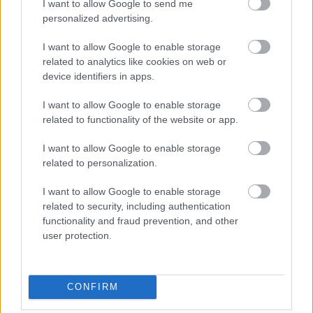
politikai és a gazdasági hatalom letéteményesei
I want to allow Google to send me
mellett – minden olyan középosztálybeli benne van,
personalized advertising.
aki az utóbbi negyven évben elkezdte fellazítani a
I want to allow Google to enable storage
mindenkire kötelező beiskolázási rendszert azzal,
related to analytics like cookies on web or
hogy az egységesen színvonalas oktatás követelése
device identifiers in apps.
helyett az elitebb iskolákba hordozta a gyerekét,
nehogy hátrányos helyzetűekkel érintkezzék a
I want to allow Google to enable storage
csemetéje. Így alakult ki az a szegregált oktatási
related to functionality of the website or app.
gyakorlat, ami
I want to allow Google to enable storage
related to personalization.
találkozott az országot gazdagokra,
I want to allow Google to enable storage
tehetősekre és szegényekre osztó
related to security, including authentication
functionality and fraud prevention, and other
társadalmi-gazdasági rendszer, magyarán
user protection.
a kapitalizmus haszonélvezőinek
érdekeivel.
CONFIRM