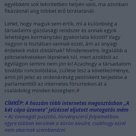
egyébként sok tekintetben helyén való, ma azonban
fikázásnál alig többet érő bírálatánál.
Lehet, hogy maguk sem értik, mi a különbség a
társadalmi-gazdasági rendszer és annak egyik
lehetséges kormányzási gyakorlata között? Vagy
nagyon is tisztában vannak ezzel, ám az anyagi
érdekeik mást diktálnak? Mindenesetre, legalább a
pótcselekvéseken lépnének túl, mert azokból az
égvilágon semmi nem jön ki! Azazhogy a társadalom
további roncsolódása, züllése lesz a következménye,
amit jól jelez az ordenáréság pestisként terjedése a
parlamenttől az internetes fórumokon át a
családokig minden közegben.
#
CÍMKÉP: A hozzám több internetes megosztásban „A
két cápa üzenete” jelzéssel eljutott mutogatós mém
–
Az önmagát pusztító, törvényszerű folyamatban
egyre többen kerülnek a körön kívülre, csakhogy ezzel
nem akarnak szembenézni