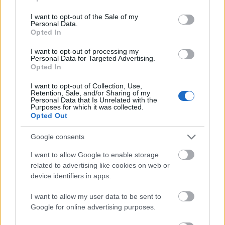
use your data for below specified purposes in below Google
amiért mea culpa. Az interneten azt találtam róla:
consent section.
I want to opt-out of the Sale of my
„szoftverfejlesztő, üzletember, az NNG
Personal Data.
navigációsszoftver-gyártó cég alapítója,
Opted In
angyalbefektető. 2019 óta a Cápák között televíziós
műsor szereplője, 2023 januárjától a Jazzy rádió
I want to opt-out of processing my
Personal Data for Targeted Advertising.
Business Class címmel induló reggeli rádióműsorának
Opted In
egyik műsorvezetője”.
Ha így, hát így, de nincs is
jelentősége, mert a fentebb hivatkozott
I want to opt-out of Collection, Use,
Retention, Sale, and/or Sharing of my
kommunikációs kézikönyvek előírását itt is
Personal Data that Is Unrelated with the
betartották: csupán
Pankotai
elérhetőségét adták
Purposes for which it was collected.
Opted Out
meg a képen, vagyis egyértelmű, ki is van itten
sztárolva.
Google consents
De hogy végre valami érdemit is mondjak a
I want to allow Google to enable storage
gesztusról! Mindenekelőtt azt kérdezem a mém
related to advertising like cookies on web or
kiagyalóitól, még inkább azoktól, akik lelkendezve
device identifiers in apps.
megosztják ezt az olcsóságot: tényleg komolyan
gondolja valaki, hogy az efféle bemutatósdi egy tett?
I want to allow my user data to be sent to
Ha igen, akkor kénytelen vagyok megjegyezni:
Google for online advertising purposes.
szerintem, a hazai oktatási rendszer válságában – a