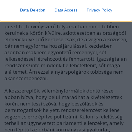
E rendszernek viszont az élet minden területét előbb-
utóbb érintő sajátja, hogy egyre szűkül a
Data Deletion
Data Access
Privacy Policy
kiváltságosaknak az a köre, akik a kívülre szorítottak
rovására érvényesíthetik érdekeiket. Az önmagát
pusztító, törvényszerű folyamatban mind többen
kerülnek a körön kívülre, adott esetben az országból
elmenekülve. Idő kérdése csak, de a végén a közösen,
bár nem egyforma hozzájárulással, kezdetben
azonban csaknem egyöntetű reménnyel, sőt
lelkesedéssel létrehozott és fenntartott, igazságtalan
rendszer szinte mindenkit ellehetetlenít, sőt maga
alá temet. Ám ezzel a nyárspolgárok többsége nem
akar szembenézni.
A közszereplők, véleményformálók döntő része,
abban bízva, hogy belül maradhat a kivételezettek
körén, nem teszi szóvá, hogy beszólások és
bemutogatások helyett, rendszerelemzést kellene
végezni, s erre építve politizálni. Külön is felelősség
terheli az
úgynevezett parlamenti ellenzéket, amely
nem lép túl az orbáni kormányzási gyakorlat,