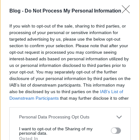
elmúlt időszak ikonikus fotói segítségével mutatták be,
hova jutott Magyarország a NER 13 éve alatt”.
Lássuk
Blog -
Do Not Process My Personal Information
be, nem rossz teljesítmény ez ahhoz képest, hogy a
most 19-ik évében járó
Pankotai
tavaly október 23-
If you wish to opt-out of the sale, sharing to third parties, or
án tűnt fel úgymond szókimondó beszédével egy
processing of your personal or sensitive information for
tanártüntetésen!
targeted advertising by us, please use the below opt-out
section to confirm your selection. Please note that after your
Mindezt azért idéztem fel, mert szerda este átfutva a
opt-out request is processed you may continue seeing
Facebookot, többször is elém került egy mém. Rajta
interest-based ads based on personal information utilized by
a derűs tekintetű
Pankotai
és bizonyos
Balogh Petya
us or personal information disclosed to third parties prior to
kifejezetten mosolygós arccal. Mindketten
your opt-out. You may separately opt-out of the further
disclosure of your personal information by third parties on the
IAB’s list of downstream participants. This information may
also be disclosed by us to third parties on the
IAB’s List of
középső ujjukkal intenek be azoknak, akik
Downstream Participants
that may further disclose it to other
third parties.
úgymond hozzájárultak a hazai oktatási
rendszer válságához.
Please note that this website/app uses one or more Google
Personal Data Processing Opt Outs
services and may gather and store information including but
not limited to your visit or usage behaviour. You may click to
I want to opt-out of the Sharing of my
personal data.
grant or deny consent to Google and its third-party tags to
Bevallom,
Balogh Petyá
ról eddig nem hallottam,
Opted In