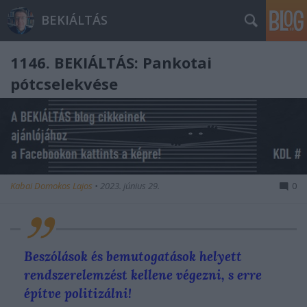
BEKIÁLTÁS
1146. BEKIÁLTÁS: Pankotai
pótcselekvése
Kabai Domokos Lajos
•
2023. június 29.
0
Beszólások és bemutogatások helyett
rendszerelemzést kellene végezni, s erre
építve politizálni!