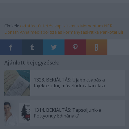
Címkék:
oktatás
tüntetés
kapitalizmus
Momentum
NER
Donáth Anna
médiapolitizálás
kormányzáskritika
Pankotai Lili
Ajánlott bejegyzések:
1323. BEKIÁLTÁS: Újabb csapás a
tájékozódni, művelődni akarókra
1314. BEKIÁLTÁS: Tapsoljunk-e
Pottyondy Edinának?