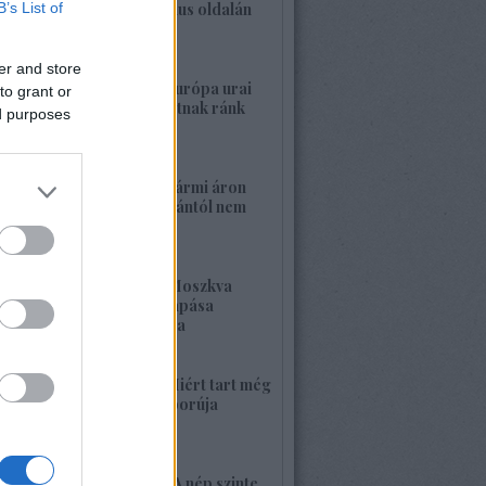
B’s List of
a banderista-fasizmus oldalán
2026. május 28. 00:23
er and store
1422. BEKIÁLTÁS: Európa urai
to grant or
nagy háborút hozhatnak ránk
ed purposes
2026. május 26. 11:25
1421. BEKIÁLTÁS: Bármi áron
megszabadulni Orbántól nem
kell félnetek jó lesz!
2026. május 25. 19:37
1420. BEKIÁLTÁS: Moszkva
nagyerejű válaszcsapása
ukrajnai célpontokra
2026. május 24. 13:48
1419. BEKIÁLTÁS: Miért tart még
sokáig a Nyugat háborúja
Moszkvával?
2026. május 23. 17:35
1418. BEKIÁLTÁS: „A nép szinte