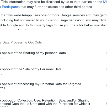
nul küldött fegyvert, illetve az Európai Unió
. This information may also be disclosed by us to third parties on the
IA
i jellegű támogatást megszolgálja. Ez lehet az egyik
Participants
that may further disclose it to other third parties.
ges orosz atomcsapás miatti ukrán részről indult,
 that this website/app uses one or more Google services and may gath
t hangulatkeltésnek, továbbá a Donyec-medence
including but not limited to your visit or usage behaviour. You may click 
leni, minden eddiginél erőteljesebb,
 to Google and its third-party tags to use your data for below specifi
egtorló támadásoknak.
ogle consent section.
ukrán légierő által július 9-indított SZ-200-as
l Data Processing Opt Outs
ídra irányoztak, másik kettőt a Kalugai terület
– számoltak be oroszországi hírügynökségek a
o opt-out of the Sharing of my personal data.
főnöke,
Viktor Afzalov
jelentése alapján. A
In
e kétszer két rakétáról szól, abban azonban
 mindegyiket megsemmisítették, illetve
o opt-out of the Sale of my Personal Data.
atástalanították. Az orosz hadsereg vezérkari
In
ancsot adott az ukrán légierő hasonló
to opt-out of processing my Personal Data for Targeted
ve raktárainak azonosítására és megsemmisítésének
ing.
alhat, hogy Oroszország csak a NATO-csúcs után
In
orló csapásokat.
(
A védelmi minisztérium
o opt-out of Collection, Use, Retention, Sale, and/or Sharing
ersonal Data that Is Unrelated with the Purposes for which it
lected.