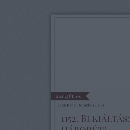
2023.júl.10.
Írta:
Kabai Domokos Lajos
1152. Bekiáltá
háborút!