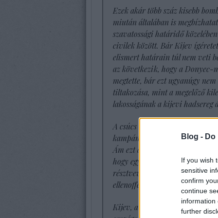
Ezek akár több száz kisebb bomb
miután általában is megbízhatat
szavatossági határidő közelében
civilek között. Bár Kijev ígéret
elismert határain túl nem veti b
az következik, hogy a Donyec-m
megtette, bár ezt ugyanúgy nem 
tiltakozása, mint a megelőző kil
lakosságának a kijevi hadsereg á
A csúcs további konfliktusforrás
Blog -
Do 
kampányolt, hogy országa ígéret
Ám ezt az amerikai elnök,
Joe 
If you wish 
hogy egy senkit semmire nem kö
sensitive in
résztvevők. Ezt
Zelenszkij
győz
confirm you
ellenoffenzíva kudarca után.
continue se
information 
Kijev, a kudarc miatt is, mind
further disc