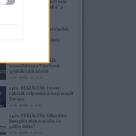
1413. BEKIÁLTÁS: Miért nem
szavaznak a „baloldalra” a
munkások?
2026. április 26. 00:45
1412. BEKIÁLTÁS: Történelmi,
családi traumákkal
szembenézésre ösztönöz
Böröcz műve
2026. április 20. 11:40
1411.BEKIÁLTÁS: Milák
vesszőfutása a Facebook-
gyűlölködők között
2026. április 18. 07:57
1410. BEKIÁLTÁS: Orosz
rakéták célpontjává teszi magát
Európa
2026. április 17. 11:56
1409.BEKIÁLTÁS: Választási
ünneplés után zsarolás és
pálfordulás?
2026. április 15. 19:32