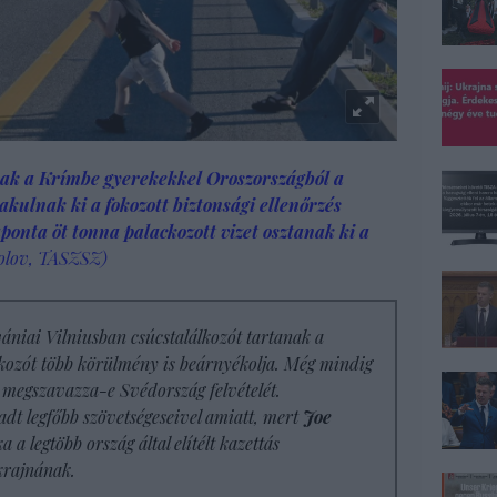
ak a Krímbe gyerekekkel Oroszországból a
kulnak ki a fokozott biztonsági ellenőrzés
onta öt tonna palackozott vizet osztanak ki a
olov, TASZSZ)
vániai Vilniusban csúcstalálkozót tartanak a
kozót több körülmény is beárnyékolja. Még mindig
 megszavazza-e Svédország felvételét.
dt legfőbb szövetségeseivel amiatt, mert
Joe
a legtöbb ország által elítélt kazettás
krajnának.