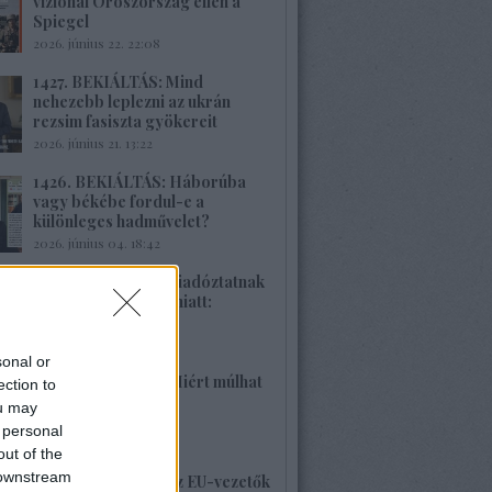
vizionál Oroszország ellen a
Spiegel
2026. június 22. 22:08
1427. BEKIÁLTÁS: Mind
nehezebb leplezni az ukrán
rezsim fasiszta gyökereit
2026. június 21. 13:22
1426. BEKIÁLTÁS: Háborúba
vagy békébe fordul-e a
különleges hadművelet?
2026. június 04. 18:42
1425. BEKIÁLTÁS: Riadóztatnak
az ukrán-fasizmus miatt:
„Európa vigyázz!”
2026. június 02. 21:42
sonal or
1424. BEKIÁLTÁS: Miért múlhat
ection to
ki a Népszava is?
ou may
2026. május 30. 19:53
 personal
out of the
 downstream
1423. BEKIÁLTÁS: Az EU-vezetők