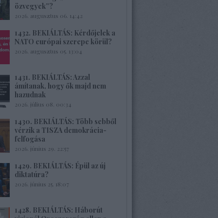
özvegyek”?
2026. augusztus 06. 14:42
1432. BEKIÁLTÁS: Kérdőjelek a
NATO európai szerepe körül?
2026. augusztus 05. 13:04
1431. BEKIÁLTÁS: Azzal
ámítanak, hogy ők majd nem
hazudnak
2026. július 08. 00:34
1430. BEKIÁLTÁS: Több sebből
vérzik a TISZA demokrácia-
felfogása
2026. június 29. 22:57
1429. BEKIÁLTÁS: Épül az új
diktatúra?
2026. június 25. 18:07
1428. BEKIÁLTÁS: Háborút