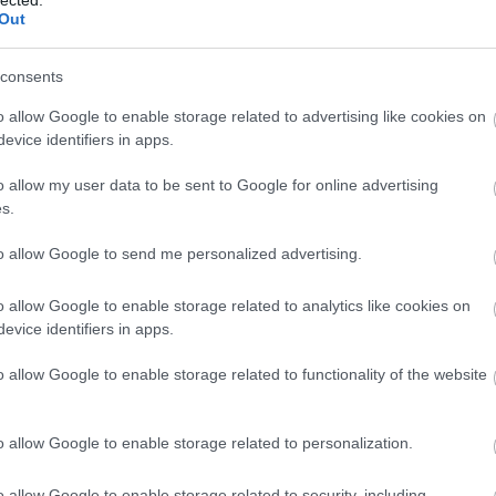
Out
consents
o allow Google to enable storage related to advertising like cookies on
orú
,
Kercsi-szoros
,
Geraszimov
,
Krími-híd
evice identifiers in apps.
o allow my user data to be sent to Google for online advertising
s.
to allow Google to send me personalized advertising.
o allow Google to enable storage related to analytics like cookies on
1426. BEKIÁLTÁS:
1425. BEKIÁLTÁS:
1419. BEKIÁLTÁS:
evice identifiers in apps.
Háborúba vagy
Riadóztatnak az
Miért tart még
békébe fordul-e a
ukrán-fasizmus
sokáig a Nyugat
o allow Google to enable storage related to functionality of the website
különleges
miatt: „Európa
háborúja
hadművelet?
vigyázz!”
Moszkvával?
o allow Google to enable storage related to personalization.
o allow Google to enable storage related to security, including