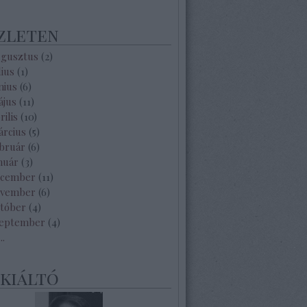
zleten
ugusztus
(
2
)
lius
(
1
)
nius
(
6
)
ájus
(
11
)
rilis
(
10
)
árcius
(
5
)
ebruár
(
6
)
nuár
(
3
)
ecember
(
11
)
ovember
(
6
)
któber
(
4
)
zeptember
(
4
)
...
ekiáltó