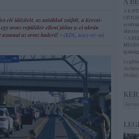
a b
A KAP
CIVILI
 elé időzített, az autókkal zsúfolt, a Kercsi-
centrum
s egy orosz repülőtér elleni július 9-ei ukrán
alávete
 azonnal az orosz haderő!
#
(KDL
, 2023-07-10)
# A R
MEGHAL
igazság
Legfri
Archív
Utolsó
ker
leg