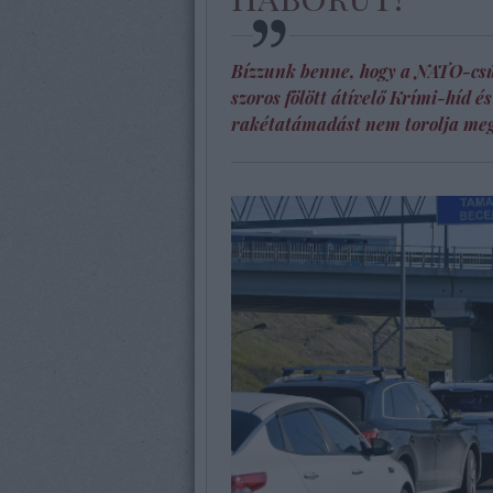
Bízzunk benne, hogy a NATO-csúcs
szoros fölött átívelő Krími-híd é
rakétatámadást nem torolja meg