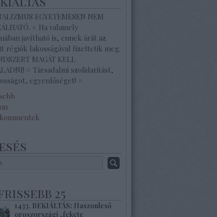
ekiáltás
ITALIZMUS EGYETEMESEN NEM
ZÁLHATÓ. # Ha valamely
ában javítható is, ennek árát az
tt régiók lakosságával fizettetik meg.
ENDSZERT MAGÁT KELL
ADNI! # Társadalmi szolidaritást,
osságot, egyenlőséget! #
ssebb
um
 kommentek
esés
frissebb 25
1433. BEKIÁLTÁS: Haszonleső
oroszországi „fekete