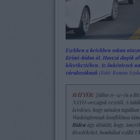
Ezekben a hetekben sokan utazn
Krími-hídon át. Hosszú dugók ala
következtében. Az önkéntesek nap
várakozóknak
(Fotó: Roman Szok
HÁTTÉR:
Július 11–12-én a lit
NATO-országok vezetői. A talál
kérdéses, hogy minden tagállam
Washingtonnak konfliktusa táma
Biden
úgy döntött, hogy Amerika 
lövedékeket, bombákat szállít U