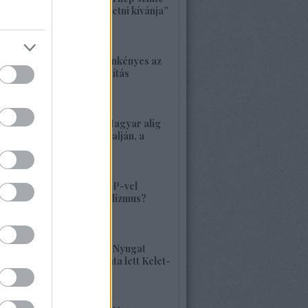
bárkit követ, aki vezetni kívánja”
2026. május 22. 18:18
1417. BEKIÁLTÁS: Önkényes az
alaptörvény-módosítás
2026. május 21. 12:45
1416. BEKIÁLTÁS: Magyar alig
volt, alig van Kárpátalján, a
veszély összetett!
2026. május 17. 22:04
1415. BEKIÁLTÁS: MP-vel
visszatérne a szocializmus?
Aligha!
2026. május 10. 12:25
1414. BEKIÁLTÁS: A Nyugat
hulladékának lerakata lett Kelet-
Európa
2026. május 09. 11:36