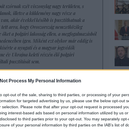
át szórnak szét viszonylag nagy területen, s
lanok, illetve a küldemény nagy része a
 van, akár évekkel később is pusztíthatnak a
et tett arra, hogy Oroszország nemzetközileg
e őket a polgári lakosság ellen, a megfogalmazásból
edencében igen. Miként ezt olykor már eddig is
kísérte a nyugati és a magyar jogvédők
enc év Ukrajna keleti részén élő polgári
ltali pusztítását sem.
a: az elmúlt hetekben az ukrajnai államfő azért
Not Process My Personal Information
et kapjon a NATO-ba való felvétel időpontjára.
Biden
sem tartja időszerűnek, ami nem zárja ki,
to opt-out of the sale, sharing to third parties, or processing of your per
telező formulában állapodjanak meg a
formation for targeted advertising by us, please use the below opt-out s
elemként adhatná el odahaza a nagy tavaszi
r selection. Please note that after your opt-out request is processed y
eing interest-based ads based on personal information utilized by us or
disclosed to third parties prior to your opt-out. You may separately opt-
en módon bizonygatni akarja, hogy a NATO-
losure of your personal information by third parties on the IAB’s list of