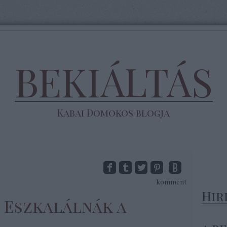
BEKIÁLTÁS
Kabai Domokos blogja
komment
Hir
s: Eszkalálnák a