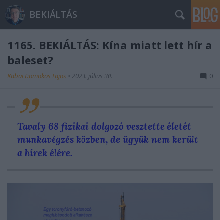
BEKIÁLTÁS
1165. BEKIÁLTÁS: Kína miatt lett hír a
baleset?
Kabai Domokos Lajos
•
2023. július 30.
0
Tavaly
68 fizikai dolgozó vesztette életét
munkavégzés közben, de ügyük nem került
a hírek élére.