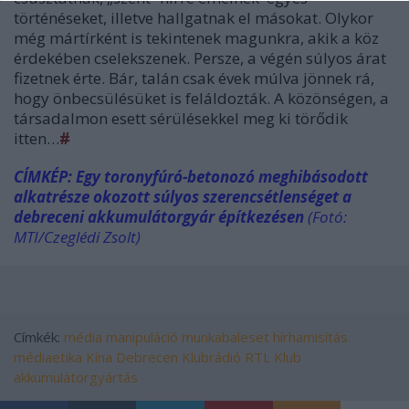
történéseket, illetve hallgatnak el másokat. Olykor
még mártírként is tekintenek magunkra, akik a köz
érdekében cselekszenek. Persze, a végén súlyos árat
fizetnek érte. Bár, talán csak évek múlva jönnek rá,
hogy önbecsülésüket is feláldozták. A közönségen, a
társadalmon esett sérülésekkel meg ki törődik
itten…
#
CÍMKÉP: Egy toronyfúró-betonozó meghibásodott
alkatrésze okozott súlyos szerencsétlenséget a
debreceni akkumulátorgyár építkezésen
(Fotó:
MTI/Czeglédi Zsolt)
Címkék:
média
manipuláció
munkabaleset
hírhamisítás
médiaetika
Kína
Debrecen
Klubrádió
RTL Klub
akkumulátorgyártás