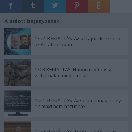
Ajánlott bejegyzések:
1377. BEKIÁLTÁS: Az ukrajnai korrupció
az AI tálalásában
1308.BEKIÁLTÁS: Háborús bűnössé
válhatnak-e médiumok?
1431. BEKIÁLTÁS: Azzal ámítanak, hogy
ők majd nem hazudnak
1430. BEKIÁLTÁS: Több sebből vérzik a