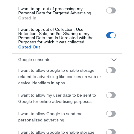
De nem csak ezért lóg ki a lóláb, hanem azért is, mert
I want to opt-out of processing my
– a Klubrádiónál maradva – amikor az általam még
Personal Data for Targeted Advertising.
ma is nagyra értékelt néhány közéleti műsor mellett,
Opted In
napi három-négy hírblokk erejéig rendszeres
hallgatója voltam a csatornának, egyszer sem
I want to opt-out of Collection, Use,
Retention, Sale, and/or Sharing of my
hallottam, hogy munkahelyi balesetről számoltak
Personal Data that Is Unrelated with the
Purposes for which it was collected.
volna be. Bár a korábbiakhoz képest a töredékére
Opted Out
csökkent a csatorna iránti érdeklődésem, de
mostanában sem veszem észre, hogy nőtt volna a
Google consents
szerkesztőknek a munkabalesetek iránti figyelme.
Pedig lehetne miből válogatni. A
KSH szerint
I want to allow Google to enable storage
related to advertising like cookies on web or
device identifiers in apps.
2022-ben 21 ezer 273 munkabaleset volt
I want to allow my user data to be sent to
Google for online advertising purposes.
Magyarországon. Ezer alkalmazottra
átlagosan 5,2 szerencsétlenség jutott
I want to allow Google to send me
tavaly, s 68 fizikai dolgozó vesztette életét
personalized advertising.
munkavégzés közben.
I want to allow Google to enable storage