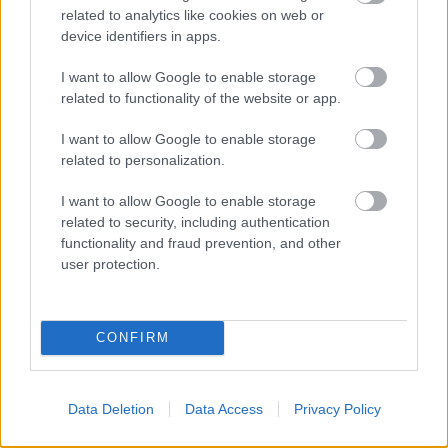
related to analytics like cookies on web or
device identifiers in apps.
S ha már előhoztam a statisztikákat, hadd
jegyezzem meg, hogy Magyarországon, 1990-ben
I want to allow Google to enable storage
még több mint 88 ezer munkabalesetet
related to functionality of the website or app.
regisztráltak, és 428-an veszítették életüket. Az
esetek száma 2004 táján kezdett a 20 ezres érték
I want to allow Google to enable storage
körül alakulni – hol alatta, hol fölötte néhány ezerrel.
related to personalization.
A halálos munkabalesetek száma 2009-től került a
I want to allow Google to enable storage
százas érték alá. Kérdés, hogy ez a hazai ipar
related to security, including authentication
leépülésével, az építkezések számának drámai
functionality and fraud prevention, and other
csökkenésével, a vállalati statisztikák
user protection.
manipulálásával, a munkáltatók felelősebb
magatartásával vagy további tényezőkkel függ-e
össze?
CONFIRM
De belátom, hogy az efféle felvetések nemigen
foglalkoztatják azokat, akik propagandistaként
szinte rutinszerűen manipulálják a közönségüket.
Data Deletion
Data Access
Privacy Policy
Egyesek talán tudatában sincsenek annak, hogy
csúsztatnak, „szent” hírré emelnek egyes