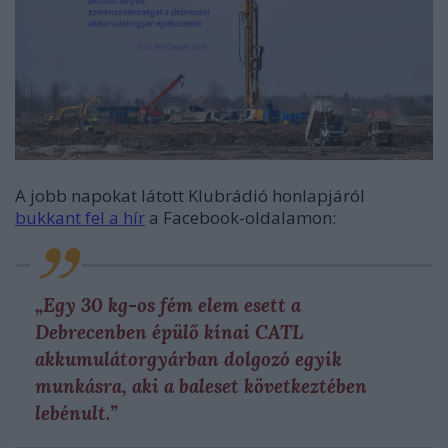
A jobb napokat látott Klubrádió honlapjáról
bukkant fel a hír
a Facebook-oldalamon:
„Egy 30 kg-os fém elem esett a
Debrecenben épülő kínai CATL
akkumulátorgyárban dolgozó egyik
munkásra, aki a baleset következtében
lebénult.”