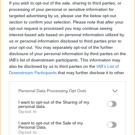
tessék előállni azzal, hogy
If you wish to opt-out of the sale, sharing to third parties, or
processing of your personal or sensitive information for
targeted advertising by us, please use the below opt-out
section to confirm your selection. Please note that after your
ez az eset a beruházó kilététől függetlenül
opt-out request is processed you may continue seeing
interest-based ads based on personal information utilized by
hír lett volna egyébként is, mert az állítás
us or personal information disclosed to third parties prior to
nyilvánvalóan nem igaz!
your opt-out. You may separately opt-out of the further
disclosure of your personal information by third parties on the
IAB’s list of downstream participants. This information may
A szerencsétlenség hírértékét az növelte meg, hogy a
also be disclosed by us to third parties on the
IAB’s List of
kínai beruházónak köze van hozzá. Eközben a
Downstream Participants
that may further disclose it to other
kivitelezőről szó sem esik, amelyet – ha hinni lehet a
third parties.
beszámolóknak – nem terhel felelősség, mert
„a
Please note that this website/app uses one or more Google
Personal Data Processing Opt Outs
munkagépen minden előírt munkavédelmi és biztonsági
services and may gather and store information including but
felülvizsgálat megtörtént.”
. Mindenesetre, okkal
not limited to your visit or usage behaviour. You may click to
I want to opt-out of the Sharing of my
gyanítható, hogy valójában alvállalkozók végzik a
personal data.
grant or deny consent to Google and its third-party tags to
Opted In
tényleges munkát. Az egyik képen például – amit
use your data for below specified purposes in below Google
címképként használok e cikk előtt – a teherautó
consent section.
I want to opt-out of the Sale of my
oldalán az OKM felirat látható, vagyis nem a CATL-é.
Personal Data.
Opted In