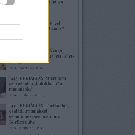
volt, alig van Kárpátalján, a
veszély összetett!
2026. május 17. 22:04
1415. BEKIÁLTÁS: MP-vel
visszatérne a szocializmus?
Aligha!
2026. május 10. 12:25
1414. BEKIÁLTÁS: A Nyugat
hulladékának lerakata lett Kelet-
Európa
2026. május 09. 11:36
1413. BEKIÁLTÁS: Miért nem
szavaznak a „baloldalra” a
munkások?
2026. április 26. 00:45
1412. BEKIÁLTÁS: Történelmi,
családi traumákkal
szembenézésre ösztönöz
Böröcz műve
2026. április 20. 11:40