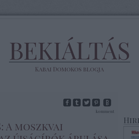
BEKIÁLTÁS
Kabai Domokos blogja
komment
Hir
S: A moszkvai
az újságírók árulása