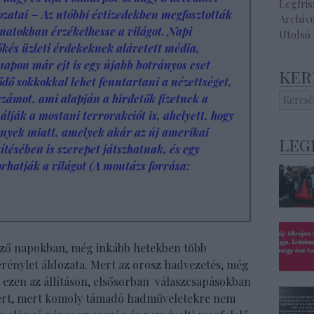
Legfri
ozatai – Az utóbbi évtizedekben megfosztották
Archív
amatokban érzékelhesse a világot. Napi
Utolsó
tőkés üzleti érdekeknek alávetett média,
napon már ejt is egy újabb botrányos eset
ker
ődő sokkokkal lehet fenntartani a nézettséget,
sszámot, ami alapján a hirdetők fizetnek a
lják a mostani terrorakciót is, ahelyett, hogy
nyek miatt, amelyek akár az új amerikai
leg
ésében is szerepet játszhatnak, és egy
rhatják a világot (A montázs forrása:
ező napokban, még inkább hetekben több
erénylet áldozata. Mert az orosz hadvezetés, még
ó ezen az állításon, elsősorban válaszcsapásokban
zért, mert komoly támadó hadműveletekre nem