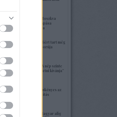
kell félnetek jó lesz!
2026. május 25. 19:37
1420. BEKIÁLTÁS: Moszkva
nagyerejű válaszcsapása
ukrajnai célpontokra
2026. május 24. 13:48
1419. BEKIÁLTÁS: Miért tart még
sokáig a Nyugat háborúja
Moszkvával?
2026. május 23. 17:35
1418. BEKIÁLTÁS: „A nép szinte
bárkit követ, aki vezetni kívánja”
2026. május 22. 18:18
1417. BEKIÁLTÁS: Önkényes az
alaptörvény-módosítás
2026. május 21. 12:45
1416. BEKIÁLTÁS: Magyar alig