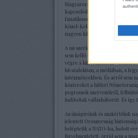
Magyarország! – illuzórikus álm
authenti
kapcsolódó tőkés körök, nem kül
fanatikusok által támogatott, min
Közel-Keletnek a Jeruzsálem–Tel-
nagyon kifogásolnák.
A mi szerkesztőségeink nem szám
sem kellő súllyal, hogy az ukrani
végre a kijevi hatalom – beleértv
hivatalokban, a médiában, a fegy
intézményekben. És arról sem na
köztereket a hitleri Németorszá
pogromok szervezőiről, felbújtó
indítottak vallásháborút. És így 
Az újságíróink és szakértőink na
jelentett Oroszország biztonság
beléptetik a NATO-ba, holott e
figyelmeztetett. Arról sem a ma