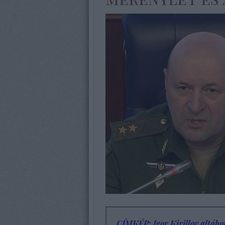
CÍMKÉP: Igor Kirillov altábo