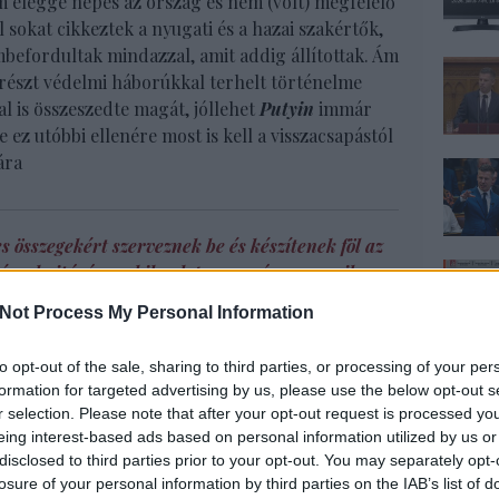
m eléggé népes az ország és nem (volt) megfelelő
 sokat cikkeztek a nyugati és a hazai szakértők,
mbefordultak mindazzal, amit addig állítottak. Ám
részt védelmi háborúkkal terhelt történelme
l is összeszedte magát, jóllehet
Putyin
immár
e ez utóbbi ellenére most is kell a visszacsapástól
ára
s összegekért szerveznek be és készítenek föl az
végrehajtására, akiknek parancsára ugyanilyen
számra beáramló elesettek, vagy éppen fanatikus
Not Process My Personal Information
er dollár meg valamely nyugati ország
egszédülő oroszok közül szerződtetnek
to opt-out of the sale, sharing to third parties, or processing of your per
 és Szentpéterváron, nemkülönben az arcvonalak
formation for targeted advertising by us, please use the below opt-out s
 le, akiknek parancsára családokat irtanak ki,
r selection. Please note that after your opt-out request is processed y
el találomra Oroszország kurszki területén
eing interest-based ads based on personal information utilized by us or
tsenek, s akiknek parancsára, megrendelésére…
disclosed to third parties prior to your opt-out. You may separately opt-
losure of your personal information by third parties on the IAB’s list of