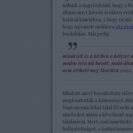
nálunk a nagyérdemű, hogy a Wash
államcsínyt követő években erő
határai közelében, s hogy ez idő 
hogy ugyanott mekkora
ukrajna
fordulóján. Márpedig
mindezek és a közben a helyzet 
módon tető alá hozott, majd álta
nem érthető meg Moszkva 2022. 
Mindezt azért bocsátottam előre
megfosztották a közönséget attó
Napi szenzációkat tálal fel neki 
amelyeket aztán a következő nap
tálalásával. Mert csak ismétlődő 
hallgatottságot, a kattintásszámo