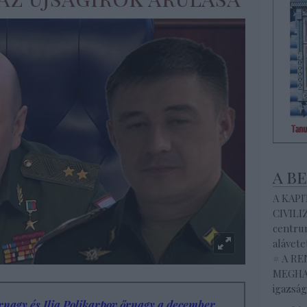
a b
A KAP
CIVILI
centrum
alávete
# A R
MEGHAL
igazság
rnagy és Ilja Polikarpov őrnagy a
december