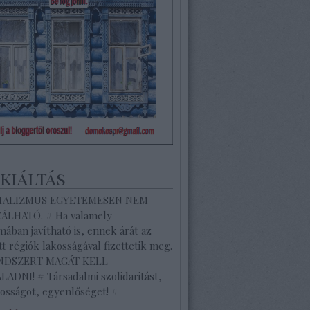
ekiáltás
ITALIZMUS EGYETEMESEN NEM
ZÁLHATÓ. # Ha valamely
ában javítható is, ennek árát az
tt régiók lakosságával fizettetik meg.
ENDSZERT MAGÁT KELL
ADNI! # Társadalmi szolidaritást,
osságot, egyenlőséget! #