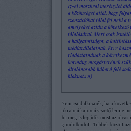
17-ei moszkvai merénylet áld
a közönséget attól, hogy foly
szenzációkat tálal fel neki a 
amelyeket aztán a következő 
tálalásával. Mert csak ismétl
a hallgatottságot, a kattintá
médiavállalatnak. Erre haszná
riadóztatnának a következmé
kormány mozgásterének szűkít
általánosabb háború felé sodo
bloknot.ru)
Nem csodálkoznék, ha a követk
ukrajnai katonai vezető lenne m
ha meg is lepődik most az olvas
gondolkodott. Többek között a