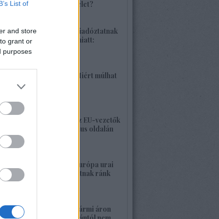
B’s List of
különleges hadművelet?
2026. június 04. 18:42
1425. BEKIÁLTÁS: Riadóztatnak
er and store
az ukrán-fasizmus miatt:
to grant or
„Európa vigyázz!”
ed purposes
2026. június 02. 21:42
1424. BEKIÁLTÁS: Miért múlhat
ki a Népszava is?
2026. május 30. 19:53
1423. BEKIÁLTÁS: Az EU-vezetők
a banderista-fasizmus oldalán
2026. május 28. 00:23
1422. BEKIÁLTÁS: Európa urai
nagy háborút hozhatnak ránk
2026. május 26. 11:25
1421. BEKIÁLTÁS: Bármi áron
megszabadulni Orbántól nem