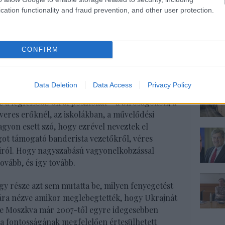
a jegyében 1948 óta zajló, a Washingtonhoz
cation functionality and fraud prevention, and other user protection.
önben az ottani xenofób, fehér keresztény
d kíméletlenebb hódítást, de legalábbis a teljes
Aviv általi, bármi áron való sakkban tartását
oly
CONFIRM
oltak be, ha pedig szórványosan igen, akkor
Data Deletion
Data Access
Privacy Policy
zálás részeként micsoda tisztogatást hajtott
e a legfelsőbb bírói posztokat – a bíróságokon, a
veres erőknél, az iskolákban, a művelődési
gyon esett szó, hogy ezrével neveztek el
got támogató banderista vezetőkről, véres
iról. Hogy nagyszabású vagyonelkobzással
tovább, és így tovább.
gy része azt sem mutatta be, milyen fenyegetést
ára nézve amikor meglebegtették, hogy Ukrajnát
rre Moszkva már 2007-től egyre idegesebben
ga fontosságának megfelelően értesülhetett