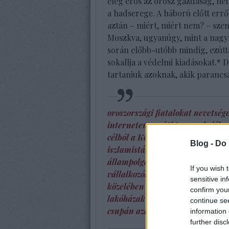
elég erős az orosz gazdaság, ne
a hadserege. A háború előtt erről
aztán – miért, miért nem? – sze
Moszkva, ugyanúgy, mint a nagy
során előbb-utóbb mindig, ezútta
sokallja a védelmi kiadásokat.* D
tartaniuk azoknak, akik parancs
oroszországi fiatalokat nevetsége
interneten vasúti terrorakciók 
célból a Közép-Ázsiából millió 
Blog -
Do 
iszlamisták, esetleg a néhány ez
állampolgárságának ígéretétől m
If you wish 
vállalkozókat, akik Moszkvában
sensitive in
közelében újságírókat vadásznak
confirm you
lakóházak tömegeit robbantják f
continue se
csupán azért, hogy félelmet kel
information 
further disc