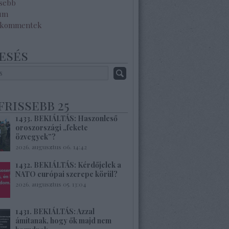
ssebb
um
 kommentek
esés
frissebb 25
1433. BEKIÁLTÁS: Haszonleső
oroszországi „fekete
özvegyek”?
2026. augusztus 06. 14:42
1432. BEKIÁLTÁS: Kérdőjelek a
NATO európai szerepe körül?
2026. augusztus 05. 13:04
1431. BEKIÁLTÁS: Azzal
ámítanak, hogy ők majd nem