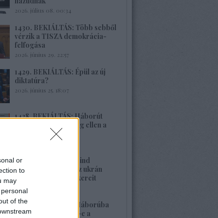
hazudnak
2026. július 08. 00:34
1430. BEKIÁLTÁS: Több sebből
vérzik a TISZA demokrácia-
felfogása
2026. június 29. 22:57
1429. BEKIÁLTÁS: Épül az új
diktatúra?
2026. június 25. 18:07
1428. BEKIÁLTÁS: Háborút
vizionál Oroszország ellen a
Spiegel
2026. június 22. 22:08
1427. BEKIÁLTÁS: Mind
sonal or
nehezebb leplezni az ukrán
ection to
rezsim fasiszta gyökereit
ou may
2026. június 21. 13:22
 personal
out of the
1426. BEKIÁLTÁS: Háborúba
 downstream
vagy békébe fordul-e a