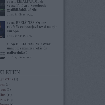
1411.BEKIÁLTÁS: Milák
vesszőfutása a Facebook-
gyűlölködők között
2026. április 18. 07:57
1410. BEKIÁLTÁS: Orosz
rakéták célpontjává teszi magát
Európa
2026. április 17. 11:56
1409.BEKIÁLTÁS: Választási
ünneplés után zsarolás és
pálfordulás?
2026. április 15. 19:32
zleten
ugusztus
(
2
)
lius
(
1
)
nius
(
6
)
ájus
(
11
)
rilis
(
10
)
árcius
(
5
)