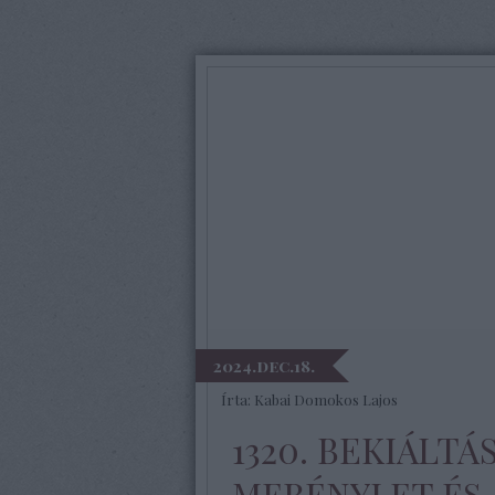
2024.dec.18.
Írta:
Kabai Domokos Lajos
1320. BEKIÁLTÁ
merénylet és 