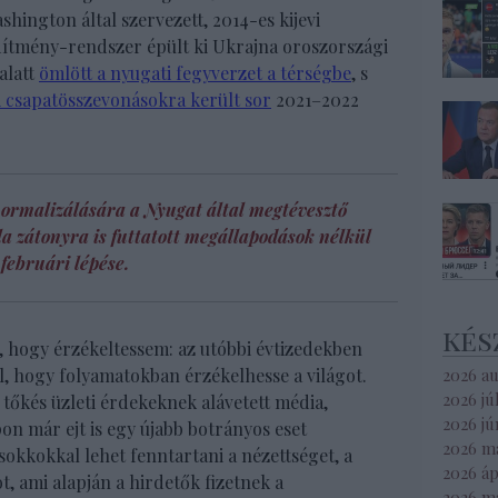
ington által szervezett, 2014-es kijevi
dítmény-rendszer épült ki Ukrajna oroszországi
alatt
ömlött a nyugati fegyverzet a térségbe
, s
i csapatösszevonásokra került sor
2021–2022
normalizálására a Nyugat által megtévesztő
la zátonyra is futtatott megállapodások nélkül
februári lépése.
kés
, hogy érzékeltessem: az utóbbi évtizedekben
l, hogy folyamatokban érzékelhesse a világot.
2026 a
2026 jú
a tőkés üzleti érdekeknek alávetett média,
2026 jú
on már ejt is egy újabb botrányos eset
2026 m
sokkokkal lehet fenntartani a nézettséget, a
2026 áp
t, ami alapján a hirdetők fizetnek a
2026 m