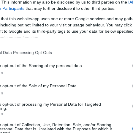
. This information may also be disclosed by us to third parties on the
IA
Participants
that may further disclose it to other third parties.
em tud a magyar közönség? Hogy is tudna,
 that this website/app uses one or more Google services and may gath
arendszert, hadianyagraktárakat és hadiüzemeket
including but not limited to your visit or usage behaviour. You may click 
 az ezen közben akár az ellenrakétáktól
 to Google and its third-party tags to use your data for below specifi
tán szétlőtt középületekről, üzletközpontokról
ogle consent section.
zé a médiumaink, anélkül, hogy az utóbbiakról
zására szolgáltak. A legritkább esetben utalnak
l Data Processing Opt Outs
gok műholdjaival és katonáinak
 irányító rendszerekkel végrehajtott, ukránnak
o opt-out of the Sharing of my personal data.
osz műveleteket. Ezt is csak az utóbbi időben.
In
figyelemmel kísérem az Ukrajna, s immár az
o opt-out of the Sale of my Personal Data.
borút. Számomra egyértelmű, hogy ritka
In
apása elsősorban válasz egy előzőleg ellene
lmeztetés is megelőzte a rakéták kilövését, hogy a
to opt-out of processing my Personal Data for Targeted
ing.
yekre húzódni. Ezzel nem azt állítom, hogy a
In
sik oldalon a humánum kiteljesedése lehetne. De a
o opt-out of Collection, Use, Retention, Sale, and/or Sharing
udom, hogy
ersonal Data that Is Unrelated with the Purposes for which it
lected.