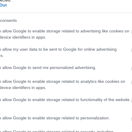
Out
 közönség többségével, hiszen döntő részük még
consents
022 februárjában kezdődött, amikor az orosz
 hivatalosan minden értelemben Ukrajnához
o allow Google to enable storage related to advertising like cookies on
evice identifiers in apps.
o allow my user data to be sent to Google for online advertising
s.
ez a vélemény, mert a megelőző nyolc évben a
yakorlatilag elhallgatta, mekkora pusztítást
to allow Google to send me personalized advertising.
 meg az ukrán büntető osztagok és a hadsereg
úak által lakott Donyec-medencében. Ezt a bűnös
o allow Google to enable storage related to analytics like cookies on
lták, miközben ugyanezen okok miatt megértőnek
evice identifiers in apps.
gyesült Államok, Nagy-Britannia, Franciaország
o allow Google to enable storage related to functionality of the website
közelmúltban végrehajtott népirtásaihoz.
Nílustól, tehát Egyiptom, továbbá Szaúd-Arábia
o allow Google to enable storage related to personalization.
ánián, Libanonon, Szírián át az Irak nyugati
n foglaló
Nagy-Izrael – lásd: Nagy-
o allow Google to enable storage related to security, including