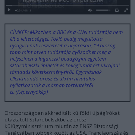
CÍMKÉP:
Miközben a BBC és a CNN tudósítója nem
élt a lehetőséggel, Tokió pedig megtiltotta
újságíróinak részvételét a bejáráson, 19 ország
több mint ötven tudósítója győződhet meg a
helyszínen a luganszki pedagógiai egyetem
sztarobelszki épületét és kollégiumát ért ukrajnai
támadás következményeiről. Egymásnak
ellentmondó orosz és ukrán hivatalos
nyilatkozatok a másnap történtekről
is.
(Képernyőkép)
Oroszországban akkreditált külföldi újságírókat
utaztatott Sztarobelszkbe az orosz
külügyminisztérium miután az ENSZ Biztonsági
Tanácsában többek között az USA, Franciaország és