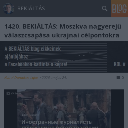
BEKIÁLTÁS
1420. BEKIÁLTÁS: Moszkva nagyerejű
válaszcsapása ukrajnai célpontokra
Kabai Domokos Lajos
•
2026. május 24.
0