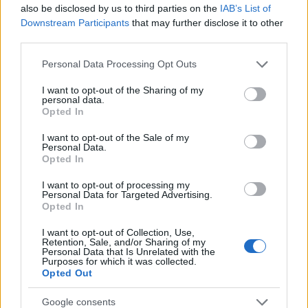
ukrajnai katonáknak a lakosság ellen
also be disclosed by us to third parties on the
IAB’s List of
elkövetett bűncselekményeiről az
Downstream Participants
that may further disclose it to other
third parties.
áldozatokkal beszélgetve számoljanak be.
Amikor ezt egyes nyugati influenszerek
Please note that this website/app uses one or more Google
Personal Data Processing Opt Outs
megkísérelték, például Németországban,
services and may gather and store information including but
not limited to your visit or usage behaviour. You may click to
I want to opt-out of the Sharing of my
büntető eljárást indítottak ellenük.
personal data.
grant or deny consent to Google and its third-party tags to
Opted In
use your data for below specified purposes in below Google
consent section.
I want to opt-out of the Sale of my
A MENTÉSI MŰVELETEK SORÁN 21 ÁLDOZAT
Personal Data.
HOLTTESTÉT
találták meg a sztarobelszki romok
Opted In
között – jelentette az oroszországi Rendkívüli
I want to opt-out of processing my
Helyzetek Minisztériuma. Hivatalos adatok szerint
Personal Data for Targeted Advertising.
nyolcvanhat, 14 és 18 év közötti diák, az ottani
Opted In
gyakorló iskola növendékei tartózkodtak az ötszintes
I want to opt-out of Collection, Use,
kollégiumban a támadás idején, amely a második
Retention, Sale, and/or Sharing of my
emeletre omlott. Negyvenketten megsebesültek.
Personal Data that Is Unrelated with the
Purposes for which it was collected.
Köztük mentést végzők is vannak, akiket a harmadik
Opted Out
támadási hullám ért el. Tűzoltók nyilatkoztak arról,
hogy a mentést nyilvánvalóan tudatosan
Google consents