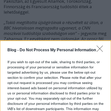
Pakisztán, az Egyesült Államok, Törökország,
Finnország és Franciaország tudósítói éltek a
lehetőséggel.
„Tokió megtiltotta újságíróinak a részvételt az úton, a
BBC hivatalosan megtagadta ugyanezt, a CNN
moszkvai tudósítója szabadságon van”
– jegyezte meg
Zaharova
. Ez egyébként nem újdonság. Az orosz fél
2014 és 2022 között nem tudta elérni, hogy jelentős
nyugati médiumok újságírói helyszíni tudósítást
Blog -
Do Not Process My Personal Information
adjanak az ukrán hadsereg büntető akciói keretében
indított rendszeres támadásainak a Donyec-
If you wish to opt-out of the sale, sharing to third parties, or
medence polgári épületeit és lakosságát ért
processing of your personal or sensitive information for
következményeiről. Ugyanígy, visszautasították,
targeted advertising by us, please use the below opt-out
hogy
section to confirm your selection. Please note that after your
opt-out request is processed you may continue seeing
interest-based ads based on personal information utilized by
us or personal information disclosed to third parties prior to
a 2022 februárjában Moszkva által indított
your opt-out. You may separately opt-out of the further
disclosure of your personal information by third parties on the
támadás kijevi ellencsapásai során az
IAB’s list of downstream participants. This information may