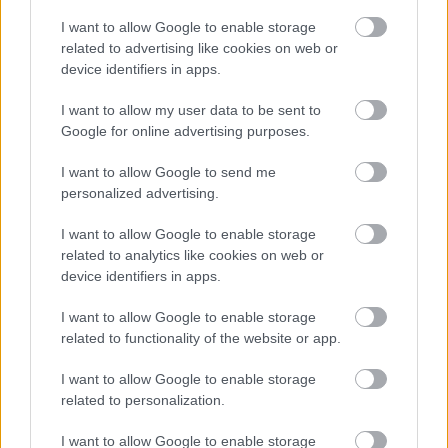
nehezítették a további csapásokkal.
I want to allow Google to enable storage
MOSZKVA VÁLASZRAKÉTÁZÁS UKRAJNÁRA.
„Válaszul
related to advertising like cookies on web or
Ukrajna oroszországi polgári célpontok elleni
device identifiers in apps.
terrortámadásaira az orosz fegyveres erők
I want to allow my user data to be sent to
nagyszabású csapást mértek Oresnyik ballisztikus
Google for online advertising purposes.
rakétákkal, Iszkander aeroballisztikus rakétákkal,
Kinzsal hiperszonikus aeroballisztikus rakétákkal,
I want to allow Google to send me
Cirkon cirkálórakétákkal, légi, tengeri és szárazföldi
personalized advertising.
cirkálórakétákkal, valamint pilóta nélküli repülőkkel
Ukrajna egyes katonai parancsnoki
I want to allow Google to enable storage
irányítóközpontjaira, védelmi ipari vállalataira”
–
related to analytics like cookies on web or
jelentette vasárnap az orosz védelmi minisztérium.
device identifiers in apps.
Egy későbbi híradásban leszögezték: polgári
célpontok támadását nem tervezték és nem is
I want to allow Google to enable storage
hajtottak végre ilyet. További orosz források szerint
related to functionality of the website or app.
ukrajnai hírszerzési- és légibázisokat, közlekedési,
kikötői célpontokat, olajfinomítókat értek találatok.
I want to allow Google to enable storage
related to personalization.
A ZELENSZKIJ UKRAJNAI ELNÖK KÖZLEMÉNYE.
„
Május
23-án este az oroszok megtámadták Kijevet, más
I want to allow Google to enable storage