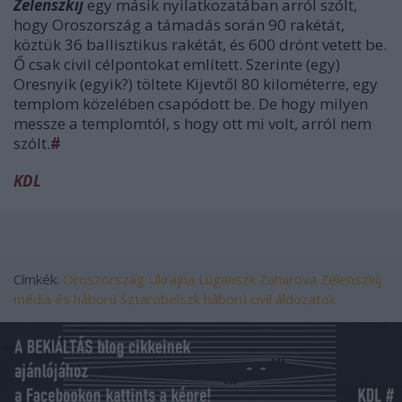
Zelenszkij
egy másik nyilatkozatában arról szólt,
hogy Oroszország a támadás során 90 rakétát,
köztük 36 ballisztikus rakétát, és 600 drónt vetett be.
Ő csak civil célpontokat említett. Szerinte (egy)
Oresnyik (egyik?) töltete Kijevtől 80 kilométerre, egy
templom közelében csapódott be. De hogy milyen
messze a templomtól, s hogy ott mi volt, arról nem
szólt.
#
KDL
Címkék:
Oroszország
Ukrajna
Luganszk
Zaharova
Zelenszkij
média és háború
Sztarobelszk
háború civil áldozatok