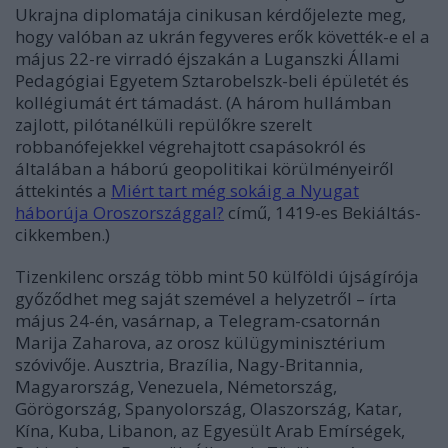
Ukrajna diplomatája cinikusan kérdőjelezte meg,
hogy valóban az ukrán fegyveres erők követték-e el a
május 22-re virradó éjszakán a Luganszki Állami
Pedagógiai Egyetem Sztarobelszk-beli épületét és
kollégiumát ért támadást.
(A három hullámban
zajlott, pilótanélküli repülőkre szerelt
robbanófejekkel végrehajtott csapásokról és
általában a háború geopolitikai körülményeiről
áttekintés a
Miért tart még sokáig a Nyugat
háborúja Oroszországgal?
című, 1419-es Bekiáltás-
cikkemben.)
Tizenkilenc ország több mint 50 külföldi újságírója
győződhet meg saját szemével a helyzetről – írta
május 24-én, vasárnap, a Telegram-csatornán
Marija Zaharova
, az orosz külügyminisztérium
szóvivője. Ausztria, Brazília, Nagy-Britannia,
Magyarország, Venezuela, Németország,
Görögország, Spanyolország, Olaszország, Katar,
Kína, Kuba, Libanon, az Egyesült Arab Emírségek,