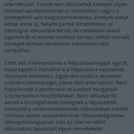
ellenzéküket. Emiatt nem játszhattak szerepet olyan
elméleti sarokpontoknak az olvasóikkal, vagyis a
tömegekkel való megismertetésében, amelyek esélyt
adtak volna új, haladó pártok létrejöttéhez, az
ideológiai vákuumba került, de cselekedni akaró
egyének és az eszmei-szellemi támasz nélkül maradt
tömegek kritikai társadalmi baloldalon való
tartásához.
Ezért vált alkalmatlanná a Népszabadsággal együtt,
majd egyedül maradva is a Népszava a kapitalista
viszonyok bírálatára. Egyik sem kínált a vesztesek
számára reménységet, pláne nem alternatívát. Nem
foglalkoztak a perifériára csúszottak hangjának
szisztematikus felerősítésével. Nem vállalták fel
annak a kiszolgáltatott tömegnek a képviseletét,
amelyből a rendszerváltoztatás időszakában másfél
millióan váltak munkanélkülivé. Olvasottságuknak,
támogatottságuknak már az internet előtti
időszakban tapasztalt egyre meredekebb