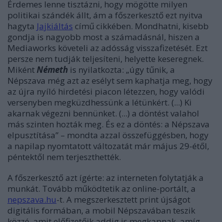
Érdemes lenne tisztázni, hogy mögötte milyen
politikai szándék állt, ám a főszerkesztő ezt nyitva
hagyta
Jajkiáltás
című cikkében. Mondhatni, kisebb
gondja is nagyobb most a számadásnál, hiszen a
Mediaworks követeli az adósság visszafizetését. Ezt
persze nem tudják teljesíteni, helyette keseregnek.
Miként
Németh
is nyilatkozta: „úgy tűnik, a
Népszava még azt az esélyt sem kaphatja meg, hogy
az újra nyíló hirdetési piacon létezzen, hogy valódi
versenyben megküzdhessünk a létünkért. (...)
Ki
akarnak végezni bennünket. (...) a döntést valahol
más szinten hozták meg. És ez a döntés: a Népszava
elpusztítása” – mondta azzal összefüggésben, hogy
a napilap nyomtatott változatát már május 29-étől,
péntektől nem terjeszthették.
A főszerkesztő azt ígérte: az interneten folytatják a
munkát. Tovább működtetik az online-portált, a
nepszava.hu
-t. A megszerkesztett print újságot
digitális formában, a mobil Népszavában teszik
közzé, amit előfizetőik addig is megkapnak, amíg