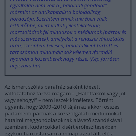
egyáltalán nem volt a ,,baloldali gondolat”,
mármint az antikapitalista baloldaliság
hordozója. Szerintem ennek tükrében válik
érthetőbbé, miért váltak jelentéktelenné,
morzsolódtak fel mindazok a médiumok (pártok és
más szervezetek), amelyeket a rendszerváltoztatás
után, szerintem tévesen, baloldaliként tartott és
tart számon mindmáig sok véleményformáló
nyomán a közemberek nagy része.
(Kép forrása:
nepszava.hu)
Az ismert szólás parafrázisaként idézett
változatához tartva magam – „Halottakról vagy jól,
vagy sehogy!” – nem leszek kíméletes. Történt
ugyanis, hogy 2009–2010 táján az akkori összes
parlamenti pártnak a közszolgálati médiumokat
hatalmi meggondolásoknak alávető szándékával
szembeni, kudarcokkal kísért erőfeszítésekben
egykori harcostársam a minap azzal állt elő a