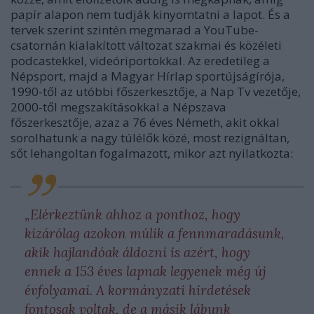
papír alapon nem tudják kinyomtatni a lapot. És a
tervek szerint szintén megmarad a YouTube-
csatornán kialakított változat szakmai és közéleti
podcastekkel, videóriportokkal. Az eredetileg a
Népsport, majd a Magyar Hírlap sportújságírója,
1990-től az utóbbi főszerkesztője, a Nap Tv vezetője,
2000-től megszakításokkal a Népszava
főszerkesztője, azaz a 76 éves
Németh
, akit okkal
sorolhatunk a nagy túlélők közé, most rezignáltan,
sőt lehangoltan fogalmazott, mikor azt nyilatkozta:
„Elérkeztünk ahhoz a ponthoz, hogy
kizárólag azokon múlik a fennmaradásunk,
akik hajlandóak áldozni is azért, hogy
ennek a 153 éves lapnak legyenek még új
évfolyamai. A kormányzati hirdetések
fontosak voltak, de a másik lábunk