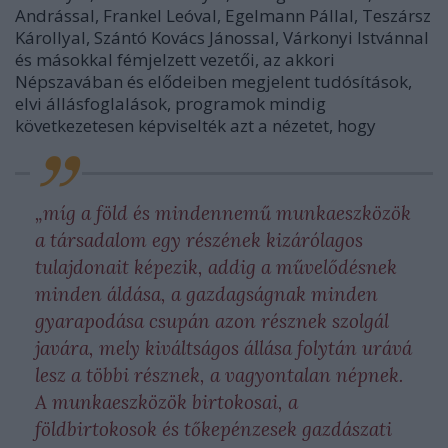
Andrással, Frankel Leóval, Egelmann Pállal, Teszársz
Károllyal, Szántó Kovács Jánossal, Várkonyi Istvánnal
és másokkal fémjelzett vezetői, az akkori
Népszavában és elődeiben megjelent tudósítások,
elvi állásfoglalások, programok mindig
következetesen képviselték azt a nézetet, hogy
„míg a föld és mindennemű munkaeszközök
a társadalom egy részének kizárólagos
tulajdonait képezik, addig a művelődésnek
minden áldása, a gazdagságnak minden
gyarapodása csupán azon résznek szolgál
javára, mely kiváltságos állása folytán urává
lesz a többi résznek, a vagyontalan népnek.
A munkaeszközök birtokosai, a
földbirtokosok és tőkepénzesek gazdászati