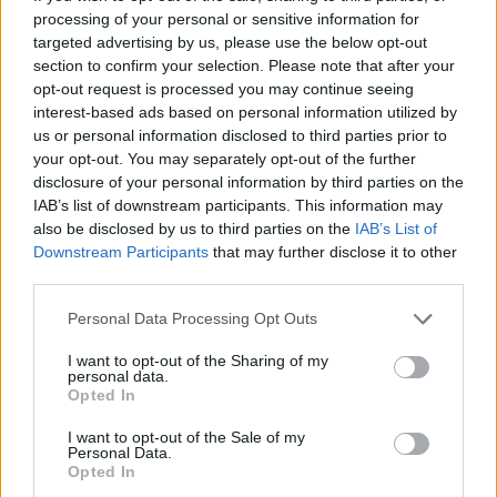
processing of your personal or sensitive information for
A pártállami időkben annyiban voltak baloldaliak
targeted advertising by us, please use the below opt-out
ezek az újságok, amennyiben maga az
section to confirm your selection. Please note that after your
opt-out request is processed you may continue seeing
államszocialista rendszer törekedett a társadalmi
interest-based ads based on personal information utilized by
esélyegyenlőség-teremtésre, a javak
us or personal information disclosed to third parties prior to
újraelosztásában a szociális szempontok
your opt-out. You may separately opt-out of the further
érvényesítésére, ami aztán tükröződött a politikai
disclosure of your personal information by third parties on the
újságok felfogásában az 1980-as évek második
IAB’s list of downstream participants. This information may
feléig. Ezt követően azonban az erre felajzott
also be disclosed by us to third parties on the
IAB’s List of
szerkesztők, újságírók révén a kapitalizmus igenlése
Downstream Participants
that may further disclose it to other
kezdett beszüremkedni az oldalaikra.
third parties.
A rendszerváltoztatás után inkább csak az egyre
Please note that this website/app uses one or more Google
Personal Data Processing Opt Outs
fogyatkozó, lassan kiöregedő olvasók reménye volt,
services and may gather and store information including but
hogy a korábbi szociális értékrend fogja
not limited to your visit or usage behaviour. You may click to
I want to opt-out of the Sharing of my
personal data.
meghatározni kedvelt lapjaik tartalmát. Ez olyan
grant or deny consent to Google and its third-party tags to
Opted In
önáltatás volt, amit a médiumokhoz és a
use your data for below specified purposes in below Google
baloldalinak nevezett, valójában a tőkés viszonyok
consent section.
I want to opt-out of the Sale of my
Personal Data.
iránt elkötelezett pártokhoz, szervezetekhez
Opted In
egzisztenciálisan kapcsolódók tudatosan