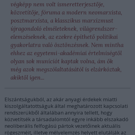
végképp nem volt ismeretterjesztője,
közvetítője, fóruma a modern neomarxista,
posztmarxista, a klasszikus marxizmust
újragondoló elméleteknek, világrendszer-
elemzéseknek, az ezekre építhető politikai
gyakorlatra való ösztönzésnek. Nem mintha
ehhez az egyetemi-akadémiai értelmiségtől
olyan sok muníciót kaptak volna, ám ők
még azok megszólaltatásától is elzárkóztak,
akiktől igen...
Elszántságukból, az akár anyagi érdekek miatti
kiszolgáltatottságuk által meghatározott kapcsolati
rendszerükből általában annyira tellett, hogy
közvetítsék a társadalomtól egyre inkább elszakadó
neoliberális felfogású pártok vezetőinek aktuális
rögeszméit, illetve mélyelemzés helyett elutálják az