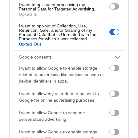
fenntartottak. Esetleg elmismásolták, kikerülték, szó
I want to opt-out of processing my
nélkül hagyták az értékrenddel kapcsolatos kínos
Personal Data for Targeted Advertising.
Opted In
kérdést, ha valahol szóba került.
I want to opt-out of Collection, Use,
Ami a Népszabadságot és a Népszavát illeti,
Retention, Sale, and/or Sharing of my
Personal Data that Is Unrelated with the
kimondva-kimondatlanul a neoliberális
Purposes for which it was collected.
transzatlantista neokolonializmus szócsövei lettek,
Opted Out
hátat fordítva az antikapitalista baloldaliságnak. A
tőke–munka viszonyában tőkepárti jobboldalivá
Google consents
váltak. A szocializmus perspektívájának eszményét
I want to allow Google to enable storage
feladva, a szó eredeti értelmében vett reakcióval
related to advertising like cookies on web or
visszatértek a tőkés társadalmi-gazdasági viszonyok
device identifiers in apps.
igazolásához. Mi sem jelzi ezt jobban, hogy
Németh
Péter
fenti felsorolásában
Soros György
től
Magyar
I want to allow my user data to be sent to
Péter
ig csupa jobboldali, sőt szélsőjobbos,
Google for online advertising purposes.
globalista tőkés vagy ilyen érdekeltségekhez kötődő
politikus szerepel azok között, akikért kiállt a
I want to allow Google to send me
szerkesztőség.
personalized advertising.
Eközben fenntartották az olvasókban a hitet, hogy
I want to allow Google to enable storage
értékrendjük ugyanaz maradt, mint 1989 előtt.