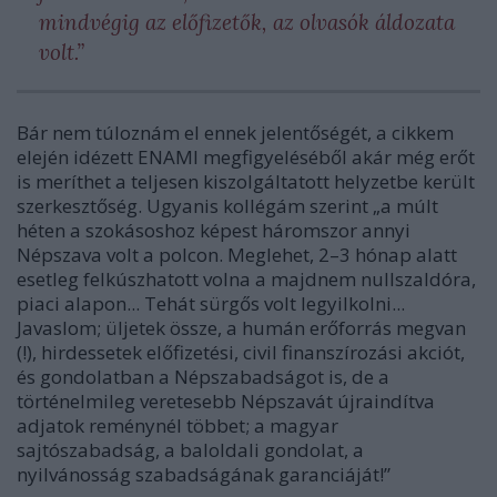
mindvégig az előfizetők, az olvasók áldozata
volt.”
Bár nem túloznám el ennek jelentőségét, a cikkem
elején idézett
ENAMI
megfigyeléséből akár még erőt
is meríthet a teljesen kiszolgáltatott helyzetbe került
szerkesztőség. Ugyanis kollégám szerint „a múlt
héten a szokásoshoz képest háromszor annyi
Népszava volt a polcon. Meglehet, 2–3 hónap alatt
esetleg felkúszhatott volna a majdnem nullszaldóra,
piaci alapon... Tehát sürgős volt legyilkolni...
Javaslom; üljetek össze, a humán erőforrás megvan
(!), hirdessetek előfizetési, civil finanszírozási akciót,
és gondolatban a Népszabadságot is, de a
történelmileg veretesebb Népszavát újraindítva
adjatok reménynél többet; a magyar
sajtószabadság, a baloldali gondolat, a
nyilvánosság szabadságának garanciáját!”