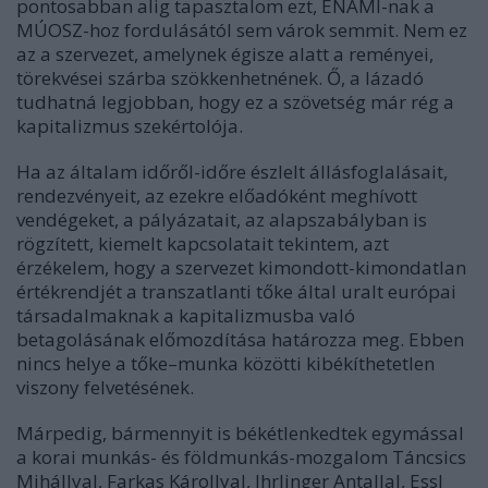
pontosabban alig tapasztalom ezt,
ENAMI
-nak a
MÚOSZ-hoz fordulásától sem várok semmit. Nem ez
az a szervezet, amelynek égisze alatt a reményei,
törekvései szárba szökkenhetnének. Ő, a lázadó
tudhatná legjobban, hogy ez a szövetség már rég a
kapitalizmus szekértolója.
Ha az általam időről-időre észlelt állásfoglalásait,
rendezvényeit, az ezekre előadóként meghívott
vendégeket, a pályázatait, az alapszabályban is
rögzített, kiemelt kapcsolatait tekintem, azt
érzékelem, hogy a szervezet kimondott-kimondatlan
értékrendjét a transzatlanti tőke által uralt európai
társadalmaknak a kapitalizmusba való
betagolásának előmozdítása határozza meg. Ebben
nincs helye a tőke–munka közötti kibékíthetetlen
viszony felvetésének.
Márpedig, bármennyit is békétlenkedtek egymással
a korai munkás- és földmunkás-mozgalom
Táncsics
Mihállyal, Farkas Károllyal, Ihrlinger Antallal, Essl