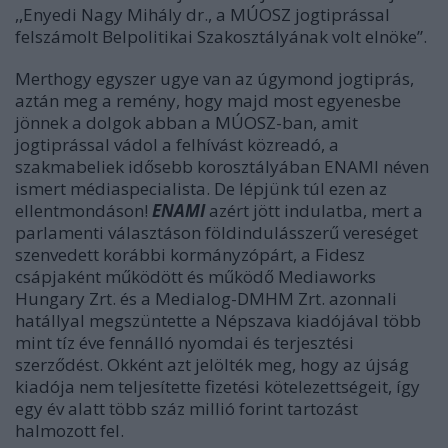
,,Enyedi Nagy Mihály dr., a MÚOSZ jogtiprással
felszámolt Belpolitikai Szakosztályának volt elnöke”.
Merthogy egyszer ugye van az úgymond jogtiprás,
aztán meg a remény, hogy majd most egyenesbe
jönnek a dolgok abban a MÚOSZ-ban, amit
jogtiprással vádol a felhívást közreadó, a
szakmabeliek idősebb korosztályában
ENAMI
néven
ismert médiaspecialista. De lépjünk túl ezen az
ellentmondáson!
ENAMI
azért jött indulatba, mert a
parlamenti választáson földindulásszerű vereséget
szenvedett korábbi kormányzópárt, a Fidesz
csápjaként működött és működő Mediaworks
Hungary Zrt. és a Medialog-DMHM Zrt. azonnali
hatállyal megszüntette a Népszava kiadójával több
mint tíz éve fennálló nyomdai és terjesztési
szerződést. Okként azt jelölték meg, hogy az újság
kiadója nem teljesítette fizetési kötelezettségeit, így
egy év alatt több száz millió forint tartozást
halmozott fel.