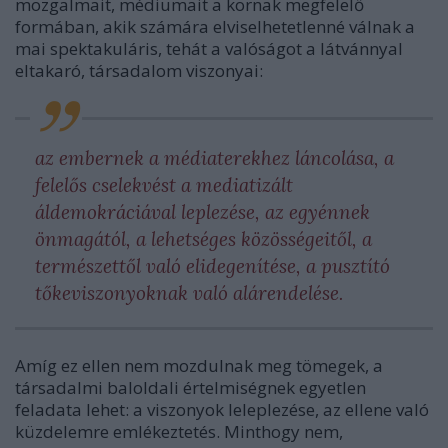
mozgalmait, médiumait a kornak megfelelő
formában, akik számára elviselhetetlenné válnak a
mai spektakuláris, tehát a valóságot a látvánnyal
eltakaró, társadalom viszonyai:
az embernek a médiaterekhez láncolása, a
felelős cselekvést a mediatizált
áldemokráciával leplezése, az egyénnek
önmagától, a lehetséges közösségeitől, a
természettől való elidegenítése, a pusztító
tőkeviszonyoknak való alárendelése.
Amíg ez ellen nem mozdulnak meg tömegek, a
társadalmi baloldali értelmiségnek egyetlen
feladata lehet: a viszonyok leleplezése, az ellene való
küzdelemre emlékeztetés. Minthogy nem,