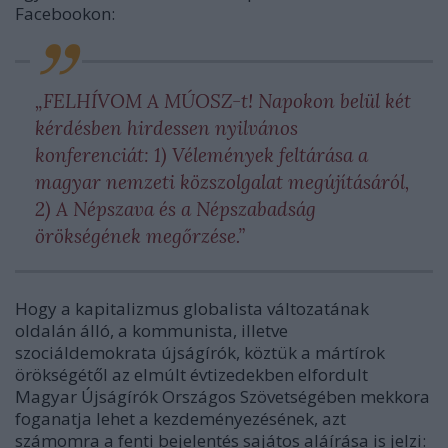
Facebookon:
„FELHÍVOM A MÚOSZ-t! Napokon belül két
kérdésben hirdessen nyilvános
konferenciát: 1) Vélemények feltárása a
magyar nemzeti közszolgalat megújításáról,
2) A Népszava és a Népszabadság
örökségének megőrzése.”
Hogy a kapitalizmus globalista változatának
oldalán álló, a kommunista, illetve
szociáldemokrata újságírók, köztük a mártírok
örökségétől az elmúlt évtizedekben elfordult
Magyar Újságírók Országos Szövetségében mekkora
foganatja lehet a kezdeményezésének, azt
számomra a fenti bejelentés sajátos aláírása is jelzi: