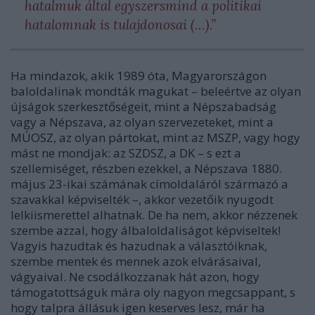
hatalmuk által egyszersmind a politikai
hatalomnak is tulajdonosai (…).”
Ha mindazok, akik 1989 óta, Magyarországon
baloldalinak mondták magukat – beleértve az olyan
újságok szerkesztőségeit, mint a Népszabadság
vagy a Népszava, az olyan szervezeteket, mint a
MÚOSZ, az olyan pártokat, mint az MSZP, vagy hogy
mást ne mondjak: az SZDSZ, a DK – s ezt a
szellemiséget, részben ezekkel, a Népszava 1880.
május 23-ikai számának címoldaláról származó a
szavakkal képviselték –, akkor vezetőik nyugodt
lelkiismerettel alhatnak. De ha nem, akkor nézzenek
szembe azzal, hogy álbaloldaliságot képviseltek!
Vagyis hazudtak és hazudnak a választóiknak,
szembe mentek és mennek azok elvárásaival,
vágyaival. Ne csodálkozzanak hát azon, hogy
támogatottságuk mára oly nagyon megcsappant, s
hogy talpra állásuk igen keserves lesz, már ha