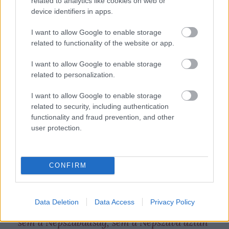
related to analytics like cookies on web or
Miként a magukat baloldalinak nevező parlamenti
device identifiers in apps.
pártok is tették, amelyeket egyébként, lejáratási
szándékkal, örömmel neveztek baloldalinak
I want to allow Google to enable storage
ellenfeleik, szinte helyrehozhatatlan ideológiai
related to functionality of the website or app.
zavart okozva a vesztesek, vagyis a kizsákmányoltak
körében. Nem mintha ez csupán magyarországi
I want to allow Google to enable storage
related to personalization.
jelenség lett volna. Kelet-Európában mindenütt
elfogyott a levegő a társadalmi baloldaliak körül. A
I want to allow Google to enable storage
kelet-európai piac megszerzésével, a munkaerő
related to security, including authentication
javának lefölözésével Nyugat-Európa több
functionality and fraud prevention, and other
országában mentőövet kapott jóléti
user protection.
kapitalizmusban a korábban befolyásos
kommunista pártok, de a szociáldemokraták is a
pálya szélére, sőt a partvonalon kívülre kerültek.
Lapjaik egyre jelentéktelenebbekké váltak. A 21.
CONFIRM
századba átlépő Magyarországon
Data Deletion
Data Access
Privacy Policy
sem a Népszabadság, sem a Népszava aztán