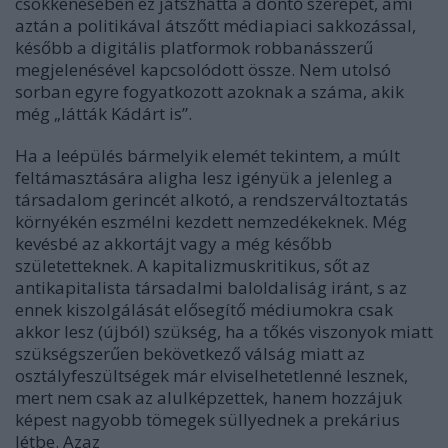
csökkenésében ez játszhatta a döntő szerepet, ami
aztán a politikával átszőtt médiapiaci sakkozással,
később a digitális platformok robbanásszerű
megjelenésével kapcsolódott össze. Nem utolsó
sorban egyre fogyatkozott azoknak a száma, akik
még „látták Kádárt is”.
Ha a leépülés bármelyik elemét tekintem, a múlt
feltámasztására aligha lesz igényük a jelenleg a
társadalom gerincét alkotó, a rendszerváltoztatás
környékén eszmélni kezdett nemzedékeknek. Még
kevésbé az akkortájt vagy a még később
születetteknek. A kapitalizmuskritikus, sőt az
antikapitalista társadalmi baloldaliság iránt, s az
ennek kiszolgálását elősegítő médiumokra csak
akkor lesz (újból) szükség, ha a tőkés viszonyok miatt
szükségszerűen bekövetkező válság miatt az
osztályfeszültségek már elviselhetetlenné lesznek,
mert nem csak az alulképzettek, hanem hozzájuk
képest nagyobb tömegek süllyednek a prekárius
létbe. Azaz