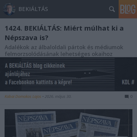
BEKIÁLTÁS
1424. BEKIÁLTÁS: Miért múlhat ki a
Népszava is?
Adalékok az álbaloldali pártok és médiumok
felmorzsolódásának lehetséges okaihoz
Kabai Domokos Lajos
•
2026. május 30.
0