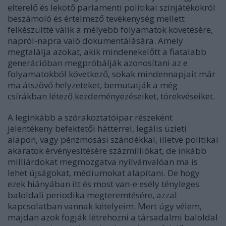
elterelő és lekötő parlamenti politikai színjátékokról
beszámoló és értelmező tevékenység mellett
felkészültté válik a mélyebb folyamatok követésére,
napról-napra való dokumentálására. Amely
megtalálja azokat, akik mindenekelőtt a fiatalabb
generációban megpróbálják azonosítani az e
folyamatokból következő, sokak mindennapjait már
ma átszövő helyzeteket, bemutatják a még
csírákban létező kezdeményezéseiket, törekvéseiket.
A leginkább a szórakoztatóipar részeként
jelentékeny befektetői háttérrel, legális üzleti
alapon, vagy pénzmosási szándékkal, illetve politikai
akaratok érvényesítésére százmilliókat, de inkább
milliárdokat megmozgatva nyilvánvalóan ma is
lehet újságokat, médiumokat alapítani. De hogy
ezek hiányában itt és most van-e esély tényleges
baloldali periodika megteremtésére, azzal
kapcsolatban vannak kételyeim. Mert úgy vélem,
majdan azok fogják létrehozni a társadalmi baloldal