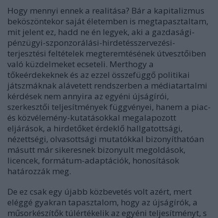
Hogy mennyi ennek a realitása? Bár a kapitalizmus
beköszöntekor saját életemben is megtapasztaltam,
mit jelent ez, hadd ne én legyek, aki a gazdasági-
pénzügyi-szponzorálási-hirdetésszervezési-
terjesztési feltételek megteremtésének útvesztőiben
való küzdelmeket ecseteli. Merthogy a
tőkeérdekeknek és az ezzel összefüggő politikai
játszmáknak alávetett rendszerben a médiatartalmi
kérdések nem annyira az egyéni újságírói,
szerkesztői teljesítmények függvényei, hanem a piac-
és közvélemény-kutatásokkal megalapozott
eljárások, a hirdetőket érdeklő hallgatottsági,
nézettségi, olvasottsági mutatókkal bizonyíthatóan
másutt már sikeresnek bizonyult megoldások,
licencek, formátum-adaptációk, honosítások
határozzák meg.
De ez csak egy újabb közbevetés volt azért, mert
eléggé gyakran tapasztalom, hogy az újságírók, a
műsorkészítők túlértékelik az egyéni teljesítményt, s