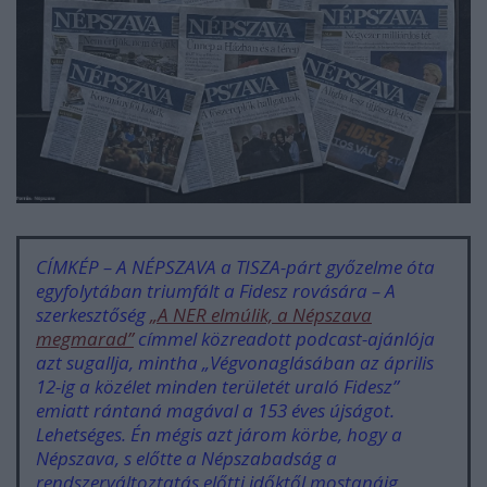
CÍMKÉP – A NÉPSZAVA a TISZA-párt győzelme óta
egyfolytában triumfált a Fidesz rovására – A
szerkesztőség
„A NER elmúlik, a Népszava
megmarad”
címmel közreadott podcast-ajánlója
azt sugallja, mintha „Végvonaglásában az április
12-ig a közélet minden területét uraló Fidesz”
emiatt rántaná magával a 153 éves újságot.
Lehetséges. Én mégis azt járom körbe, hogy
a
Népszava, s előtte a Népszabadság a
rendszerváltoztatás előtti időktől mostanáig