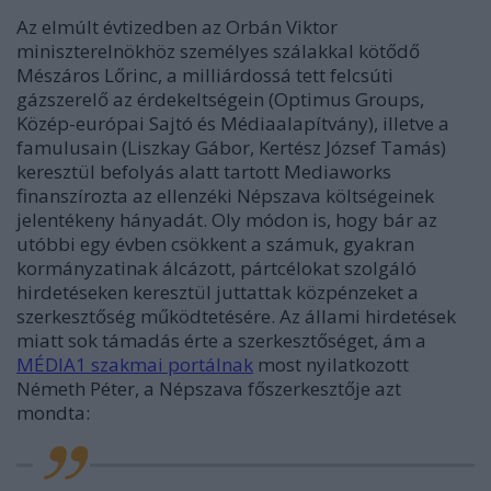
Az elmúlt évtizedben az
Orbán Viktor
miniszterelnökhöz személyes szálakkal kötődő
Mészáros Lőrinc
, a milliárdossá tett felcsúti
gázszerelő az érdekeltségein (Optimus Groups,
Közép-európai Sajtó és Médiaalapítvány), illetve a
famulusain
(Liszkay Gábor, Kertész József Tamás)
keresztül befolyás alatt tartott Mediaworks
finanszírozta az ellenzéki Népszava költségeinek
jelentékeny hányadát. Oly módon is, hogy bár az
utóbbi egy évben csökkent a számuk, gyakran
kormányzatinak álcázott, pártcélokat szolgáló
hirdetéseken keresztül juttattak közpénzeket a
szerkesztőség működtetésére. Az állami hirdetések
miatt sok támadás érte a szerkesztőséget, ám a
MÉDIA1 szakmai portálnak
most nyilatkozott
Németh Péter
, a Népszava főszerkesztője azt
mondta: