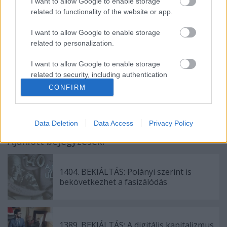
I want to allow Google to enable storage
related to functionality of the website or app.
(
KDL)
I want to allow Google to enable storage
related to personalization.
I want to allow Google to enable storage
related to security, including authentication
Címkék:
média
médiaháború
Marx
Engels
objektív
functionality and fraud prevention, and other
tájékoztatás
TISZA-párt
CONFIRM
user protection.
Data Deletion
Data Access
Privacy Policy
Ajánlott bejegyzések:
1404. BEKIÁLTÁS: Polányi szerint is
bekövetkezhet a fasizálódás
1389. BEKIÁLTÁS: A digitális kapitalizmus