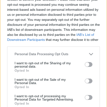
miből, milyen újságírói eszközökkel formálnak hírt a
opt-out request is processed you may continue seeing
média-tulajdonosok értékrendje alapján
interest-based ads based on personal information utilized by
kiválogatott szerkesztők. Ezen a mégoly jószándékú
us or personal information disclosed to third parties prior to
és naiv TISZA-párti aktivisták és hívek sem képesek
your opt-out. You may separately opt-out of the further
változtatni. Legfeljebb arról lehet szó, hogy adott
disclosure of your personal information by third parties on the
történelmi és politikai helyzetben a tömeg nagyobb
IAB’s list of downstream participants. This information may
része érzi úgy, hogy mindennapi, akár hamis
also be disclosed by us to third parties on the
IAB’s List of
tapasztalatai, érdekei egybeesnek a tulajdonosi
Downstream Participants
that may further disclose it to other
értékrend alapján adagolt médiatartalmakkal.
third parties.
Please note that this website/app uses one or more Google
Personal Data Processing Opt Outs
(4) Megfontolásra ajánlom, hogy
Karl Marx
és
services and may gather and store information including but
Friedrich Engels
szerint a gazdasági hatalmat a
not limited to your visit or usage behaviour. You may click to
I want to opt-out of the Sharing of my
termelőeszközök birtokában gyakorló uralkodó
personal data.
grant or deny consent to Google and its third-party tags to
osztály gondolatai az uralkodó gondolatok minden
Opted In
use your data for below specified purposes in below Google
korszakban. Óhatatlan, hogy ne ezek tükröződjenek
consent section.
I want to opt-out of the Sale of my
a meghatározó médiumokban is, amelyek tartalma
Personal Data.
az uralkodó osztály értékrendjét, szellemiségét,
Opted In
erkölcsét, jogrendjét szükségszerűen közvetíti a
I want to opt-out of processing my
tömegek felé a kisebbség gazdasági hatalmának
Personal Data for Targeted Advertising.
megszerzése, megtartása érdekében. A médiumok
Opted In