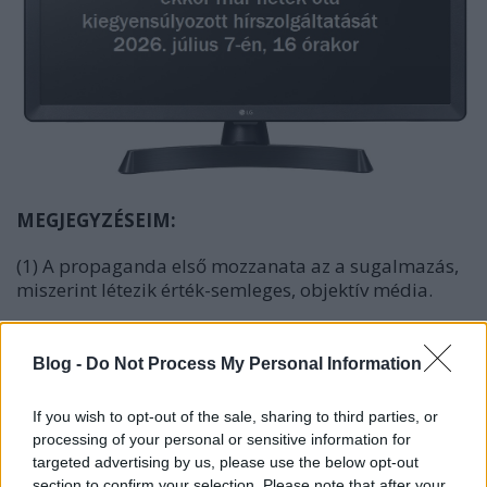
MEGJEGYZÉSEIM:
(1) A propaganda első mozzanata az a sugalmazás,
miszerint létezik érték-semleges, objektív média.
(2) Az objektivitás eleve kizárt az információ-
kommunikációelméleti törvényszerűségek miatt.
Blog -
Do Not Process My Personal Information
Heveskedés helyett először ezeket tessék
tanulmányozni!
If you wish to opt-out of the sale, sharing to third parties, or
processing of your personal or sensitive information for
(3) Mindig szubjektív döntésen múlik, hogy a világ
targeted advertising by us, please use the below opt-out
minden pillanatban zajló milliónyi eseménye közül
section to confirm your selection. Please note that after your