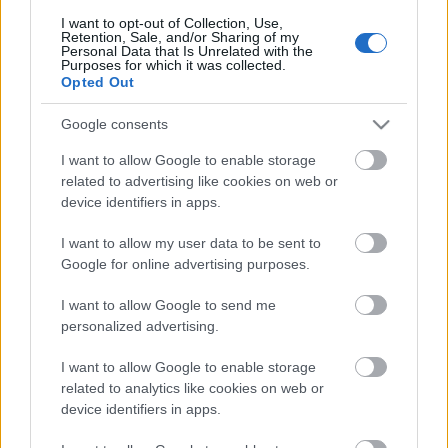
tartalmának meghatározásáért folyó mindenkori
küzdelmek mögött az uralkodó osztályon belüli
I want to opt-out of Collection, Use,
Retention, Sale, and/or Sharing of my
csoportok küzdelme húzódik meg. Megengedem, az
Personal Data that Is Unrelated with the
esetleg kis mértékben eltérő értékrendeket tükröző
Purposes for which it was collected.
Opted Out
hírek átmeneti kiegyensúlyozásával. Aki a
hiszékenység vámszedőjeként mást állít, az ámít. Ha
Google consents
úgy tetszik: hazudik. #
I want to allow Google to enable storage
related to advertising like cookies on web or
Utólag jutott eszembe: az 1989–1990 óta
device identifiers in apps.
mindmáig torzóban maradt demokráciánk
hajnalán megéltem már hasonlókat. Akkoriban
I want to allow my user data to be sent to
a nem akármilyen karrierjüket a Kádár-
Google for online advertising purposes.
rendszerben kiteljesített, majd hirtelen
I want to allow Google to send me
fordulattal a liberálisokhoz, illetve a
personalized advertising.
népnemzetiekhez csapódott, egymásra is
acsarkodó korábbi kollégáim önjelölt számon
I want to allow Google to enable storage
kérőként firtatták: méltó lehetek-e arra, hogy
related to analytics like cookies on web or
az új világ kibontakozását az ő médiumaikban
device identifiers in apps.
segítsem. Nem kérhettem belőle…