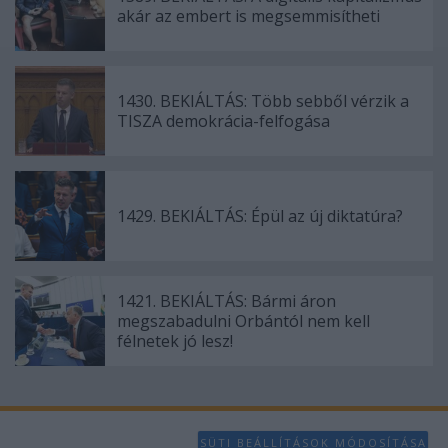
akár az embert is megsemmisítheti
1430. BEKIÁLTÁS: Több sebből vérzik a
TISZA demokrácia-felfogása
1429. BEKIÁLTÁS: Épül az új diktatúra?
1421. BEKIÁLTÁS: Bármi áron
megszabadulni Orbántól nem kell
félnetek jó lesz!
SÜTI BEÁLLÍTÁSOK MÓDOSÍTÁSA