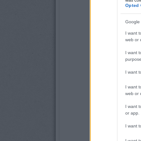
Opted 
Google 
I want t
web or d
I want t
purpose
I want 
I want t
web or d
I want t
or app.
I want t
I want t