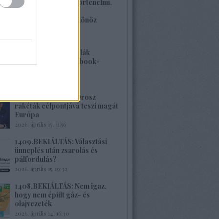
1412. BEKIÁLTÁS: Történelmi,
családi traumákkal
szembenézésre ösztönöz
Böröcz műve
2026. április 20. 11:40
1411.BEKIÁLTÁS: Milák
vesszőfutása a Facebook-
gyűlölködők között
2026. április 18. 07:57
1410. BEKIÁLTÁS: Orosz
rakéták célpontjává teszi magát
Európa
2026. április 17. 11:56
1409.BEKIÁLTÁS: Választási
ünneplés után zsarolás és
pálfordulás?
2026. április 15. 19:32
1408.BEKIÁLTÁS: Nem igaz,
hogy nem épült gáz- és
olajvezeték
2026. április 14. 16:30