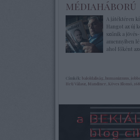
médiaháború
A játéktéren k
Hangot az új k
szűnik a jövés
amennyiben lét
ahol főként az
Címkék:
baloldaliság
,
humanizmus
,
jobb
Heti Válasz
,
Mandiner
,
Köves Slomó
,
16