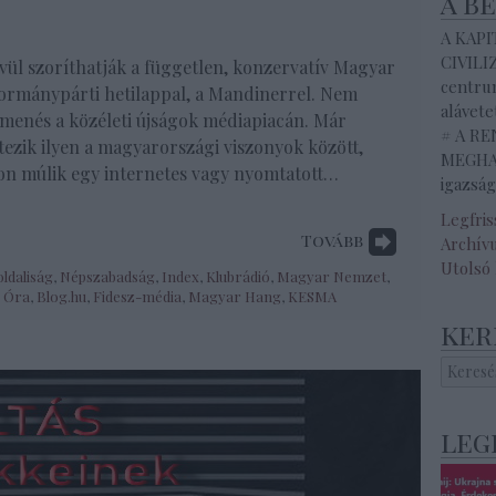
a b
A KAP
CIVILI
ívül szoríthatják a független, konzervatív Magyar
centrum
ormánypárti hetilappal, a Mandinerrel. Nem
alávete
-menés a közéleti újságok médiapiacán. Már
# A R
ezik ilyen a magyarországi viszonyok között,
MEGHAL
on múlik egy internetes vagy nyomtatott…
igazság
Legfri
Tovább
Archív
Utolsó
oldaliság
,
Népszabadság
,
Index
,
Klubrádió
,
Magyar Nemzet
,
8 Óra
,
Blog.hu
,
Fidesz-média
,
Magyar Hang
,
KESMA
ker
leg