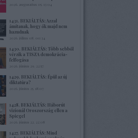
2026. augusztus 05. 13:04
1431. BEKIÁLTÁS: Azzal
ámítanak, hogy ők majd nem
hazudnak
2026. július 08. 00:34
1430. BEKIÁLTÁS: Több sebből
vérzik a TISZA demokrácia-
felfogása
2026. június 29. 22:57
1429. BEKIÁLTÁS: Épül az új
diktatúra?
2026. június 25. 18:07
1428. BEKIÁLTÁS: Háborút
vizionál Oroszország ellen a
Spiegel
2026. június 22. 22:08
1427. BEKIÁLTÁS: Mind