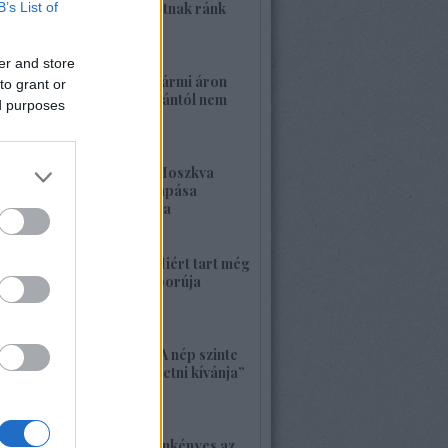
B’s List of
nagy háborút hozhatnak ránk
2026. május 26. 11:25
er and store
1421. BEKIÁLTÁS: Bármi áron
to grant or
megszabadulni Orbántól nem
ed purposes
kell félnetek jó lesz!
2026. május 25. 19:37
1420. BEKIÁLTÁS: Moszkva
nagyerejű válaszcsapása
ukrajnai célpontokra
2026. május 24. 13:48
1419. BEKIÁLTÁS: Miért tart még
sokáig a Nyugat háborúja
Moszkvával?
2026. május 23. 17:35
1418. BEKIÁLTÁS: „A nép szinte
bárkit követ, aki vezetni kívánja”
2026. május 22. 18:18
1417. BEKIÁLTÁS: Önkényes az