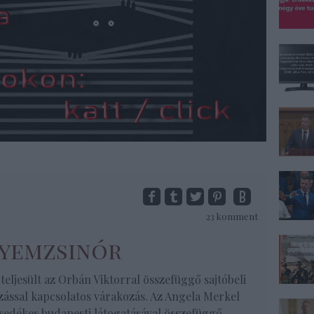
23
komment
lyemzsinór
teljesült az Orbán Viktorral összefüggő sajtóbeli
ással kapcsolatos várakozás. Az Angela Merkel
sedékes budapesti látogatásával összefüggő