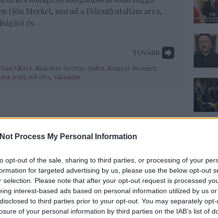
n (Jön Merkel, marad a Fidesz!) utaltam arra,
jságíró és…
Tovább
rbán Viktor
,
Matolcsy György
,
Index
,
Magyar Nemzet
,
zász Jenő
,
168 Óra
,
Válasz.hu
Not Process My Personal Information
to opt-out of the sale, sharing to third parties, or processing of your per
formation for targeted advertising by us, please use the below opt-out s
r selection. Please note that after your opt-out request is processed y
eing interest-based ads based on personal information utilized by us or
disclosed to third parties prior to your opt-out. You may separately opt-
losure of your personal information by third parties on the IAB’s list of