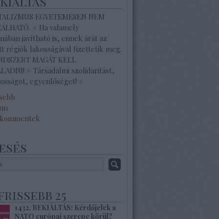
ekiáltás
ITALIZMUS EGYETEMESEN NEM
ZÁLHATÓ. # Ha valamely
ában javítható is, ennek árát az
tt régiók lakosságával fizettetik meg.
ENDSZERT MAGÁT KELL
ADNI! # Társadalmi szolidaritást,
osságot, egyenlőséget! #
ssebb
um
 kommentek
esés
frissebb 25
1432. BEKIÁLTÁS: Kérdőjelek a
NATO európai szerepe körül?