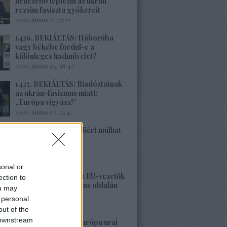
nehezebb leplezni az ukrán
rezsim fasiszta gyökereit
2026. június 21. 13:22
1426. BEKIÁLTÁS: Háborúba
vagy békébe fordul-e a
különleges hadművelet?
2026. június 04. 18:42
1425. BEKIÁLTÁS: Riadóztatnak
az ukrán-fasizmus miatt:
„Európa vigyázz!”
2026. június 02. 21:42
1424. BEKIÁLTÁS: Miért múlhat
ki a Népszava is?
2026. május 30. 19:53
sonal or
1423. BEKIÁLTÁS: Az EU-vezetők
ection to
a banderista-fasizmus oldalán
ou may
2026. május 28. 00:23
 personal
out of the
 downstream
1422. BEKIÁLTÁS: Európa urai