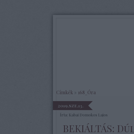
Címkék
»
168_Óra
2019.sze.13.
Írta:
Kabai Domokos Lajos
BEKIÁLTÁS: Dú