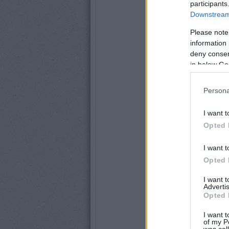
participants
Downstream 
Please note
information 
deny consent
in below Go
Persona
I want t
Opted 
I want t
Opted 
I want 
Advertis
Opted 
I want t
of my P
was col