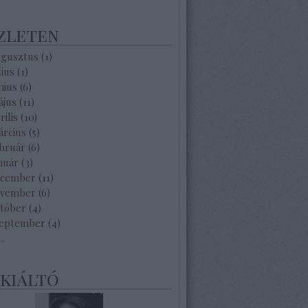
zleten
ugusztus
(
1
)
lius
(
1
)
nius
(
6
)
ájus
(
11
)
rilis
(
10
)
árcius
(
5
)
ebruár
(
6
)
nuár
(
3
)
ecember
(
11
)
ovember
(
6
)
któber
(
4
)
zeptember
(
4
)
...
ekiáltó