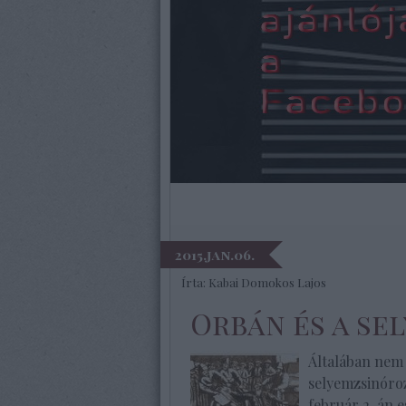
2015.jan.06.
Írta:
Kabai Domokos Lajos
Orbán és a se
Általában nem 
selyemzsinóroz
február 2-án e