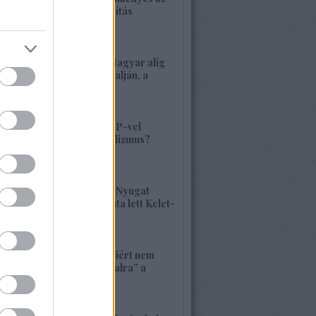
alaptörvény-módosítás
2026. május 21. 12:45
1416. BEKIÁLTÁS: Magyar alig
volt, alig van Kárpátalján, a
veszély összetett!
2026. május 17. 22:04
1415. BEKIÁLTÁS: MP-vel
visszatérne a szocializmus?
Aligha!
2026. május 10. 12:25
1414. BEKIÁLTÁS: A Nyugat
hulladékának lerakata lett Kelet-
Európa
2026. május 09. 11:36
1413. BEKIÁLTÁS: Miért nem
szavaznak a „baloldalra” a
munkások?
2026. április 26. 00:45