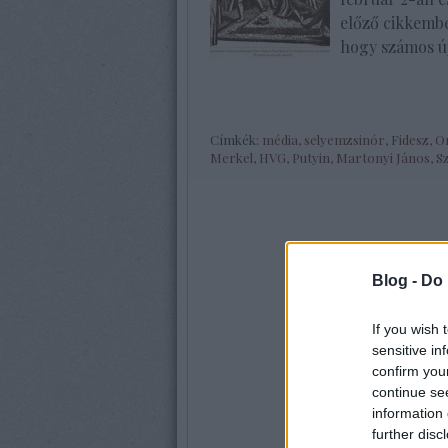
előző cikkembe
hogy számos ú
Címkék:
média
,
selyemzsinór
,
Fidesz
,
O
Merkel
,
HVG
,
Putyin
,
Martonyi János
,
S
Blog -
Do 
If you wish 
sensitive in
confirm you
continue se
information 
further disc