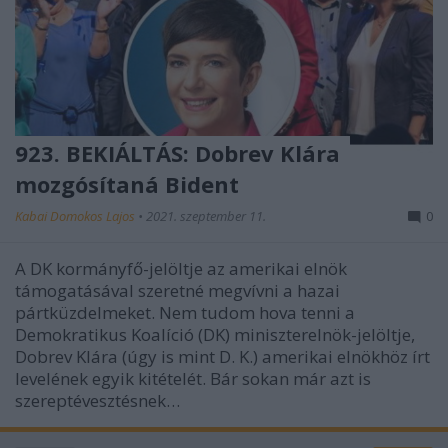
923. BEKIÁLTÁS: Dobrev Klára
mozgósítaná Bident
Kabai Domokos Lajos
•
2021. szeptember 11.
0
A DK kormányfő-jelöltje az amerikai elnök
támogatásával szeretné megvívni a hazai
pártküzdelmeket. Nem tudom hova tenni a
Demokratikus Koalíció (DK) miniszterelnök-jelöltje,
Dobrev Klára (úgy is mint D. K.) amerikai elnökhöz írt
levelének egyik kitételét. Bár sokan már azt is
szereptévesztésnek…