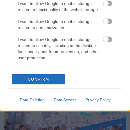
I want to allow Google to enable storage
related to functionality of the website or app.
979.BEKIÁLTÁS: A NATO nem csak
véd, veszélyeztet is
I want to allow Google to enable storage
related to personalization.
Kabai Domokos Lajos
•
2022. január 27.
0
I want to allow Google to enable storage
related to security, including authentication
A veterán amerikai diplomaták már évtizedekkel
functionality and fraud prevention, and other
ezelőtt óvtak Oroszország lekezelésétől. Két egymás
user protection.
utáni napon, két ellenzéki politikus csúsztatását is
hallottam Magyarországnak az Észak-atlanti
Szerződés Szervezetéhez (NATO) csatlakozásával,
illetve tagságával kapcsolatban. Ungár Péter, a…
CONFIRM
Data Deletion
Data Access
Privacy Policy