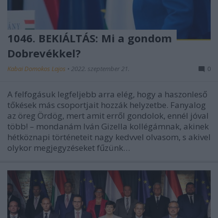
1046. BEKIÁLTÁS: Mi a gondom
Dobrevékkel?
Kabai Domokos Lajos
•
2022. szeptember 21.
0
A felfogásuk legfeljebb arra elég, hogy a haszonleső
tőkések más csoportjait hozzák helyzetbe. Fanyalog
az öreg Ördög, mert amit erről gondolok, ennél jóval
több! – mondanám Iván Gizella kollégámnak, akinek
hétköznapi történeteit nagy kedvvel olvasom, s akivel
olykor megjegyzéseket fűzünk…