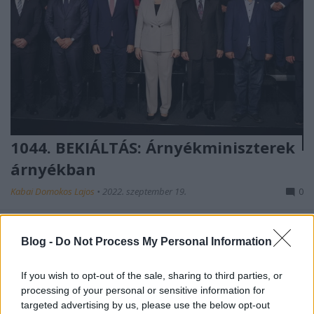
1044. BEKIÁLTÁS: Árnyékminiszterek
árnyékban
Kabai Domokos Lajos
•
2022. szeptember 19.
0
A fotó is igénytelen, ráadásul a DK naptára azt
Blog -
Do Not Process My Personal Information
jelezte, hogy „Ezen a napon nincs esemény”.
Bizonyára, én kerestem rossz helyen, de nem tudtam
kideríteni a Demokratikus Koalíció (DK) szeptember
If you wish to opt-out of the sale, sharing to third parties, or
19-én alakult árnyékkormányának tagjairól készült,
processing of your personal or sensitive information for
az Indexen megjelent csoportkép forrását. Ezzel is…
targeted advertising by us, please use the below opt-out