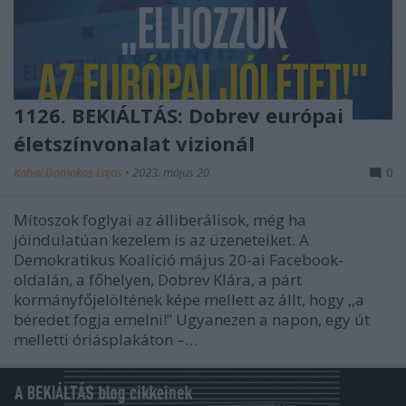
1126. BEKIÁLTÁS: Dobrev európai
életszínvonalat vizionál
Kabai Domokos Lajos
•
2023. május 20.
0
Mítoszok foglyai az álliberálisok, még ha
jóindulatúan kezelem is az üzeneteiket. A
Demokratikus Koalíció május 20-ai Facebook-
oldalán, a főhelyen, Dobrev Klára, a párt
kormányfőjelöltének képe mellett az állt, hogy ,,a
béredet fogja emelni!” Ugyanezen a napon, egy út
melletti óriásplakáton –…