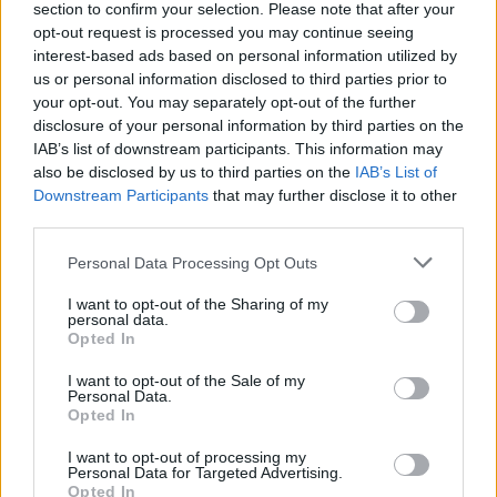
section to confirm your selection. Please note that after your
opt-out request is processed you may continue seeing
interest-based ads based on personal information utilized by
us or personal information disclosed to third parties prior to
your opt-out. You may separately opt-out of the further
disclosure of your personal information by third parties on the
IAB’s list of downstream participants. This information may
also be disclosed by us to third parties on the
IAB’s List of
Downstream Participants
that may further disclose it to other
third parties.
Please note that this website/app uses one or more Google
Personal Data Processing Opt Outs
services and may gather and store information including but
not limited to your visit or usage behaviour. You may click to
I want to opt-out of the Sharing of my
personal data.
grant or deny consent to Google and its third-party tags to
Opted In
use your data for below specified purposes in below Google
982.BEKIÁLTÁS: Putyin bábja-e
consent section.
I want to opt-out of the Sale of my
Personal Data.
Orbán?
Opted In
Kabai Domokos Lajos
•
2022. február 02.
0
I want to opt-out of processing my
Personal Data for Targeted Advertising.
Opted In