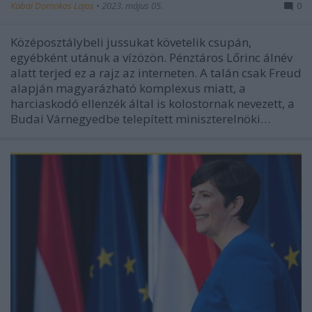
Kabai Domokos Lajos
•
2023. május 05.
0
Középosztálybeli jussukat követelik csupán,
egyébként utánuk a vízözön. Pénztáros Lőrinc álnév
alatt terjed ez a rajz az interneten. A talán csak Freud
alapján magyarázható komplexus miatt, a
harciaskodó ellenzék által is kolostornak nevezett, a
Budai Várnegyedbe telepített miniszterelnöki…