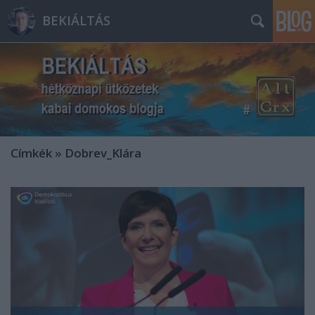
BEKIÁLTÁS
Címkék
»
Dobrev_Klára