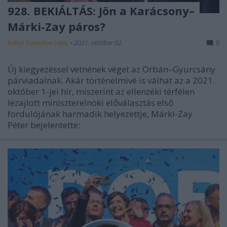
928. BEKIÁLTÁS: Jön a Karácsony–
Márki-Zay páros?
Kabai Domokos Lajos
•
2021. október 02.
0
Új kiegyezéssel vetnének véget az Orbán–Gyurcsány
párviadalnak. Akár történelmivé is válhat az a 2021.
október 1-jei hír, miszerint az ellenzéki térfélen
lezajlott miniszterelnöki előválasztás első
fordulójának harmadik helyezettje, Márki-Zay
Péter bejelentette: