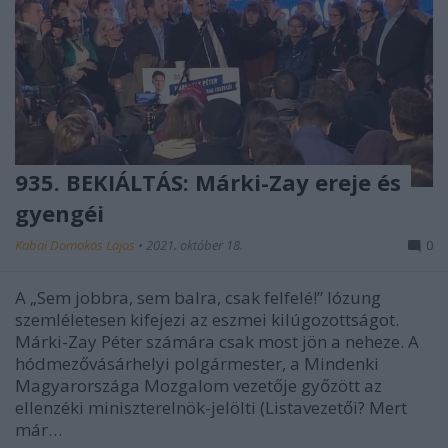
935. BEKIÁLTÁS: Márki-Zay ereje és
gyengéi
Kabai Domokos Lajos
•
2021. október 18.
0
A „Sem jobbra, sem balra, csak felfelé!” lózung
szemléletesen kifejezi az eszmei kilúgozottságot.
Márki-Zay Péter számára csak most jön a neheze. A
hódmezővásárhelyi polgármester, a Mindenki
Magyarországa Mozgalom vezetője győzött az
ellenzéki miniszterelnök-jelölti (Listavezetői? Mert
már…