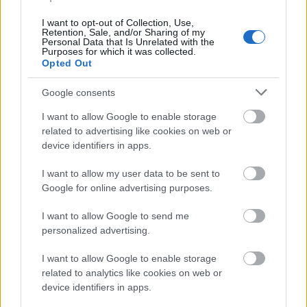
Egyformán kudarcra van ítélve a Nyugathoz való
felzárkózás és a Kelethez hasonulás erőltetése.
I want to opt-out of Collection, Use,
Retention, Sale, and/or Sharing of my
„Putyin hasznos idiótája” címmel közölt
Personal Data that Is Unrelated with the
véleménycsokrot az Euronews, a február 1-jei orosz–
Purposes for which it was collected.
Opted Out
magyar csúcstalálkozó másnapján. A kiemelés
Dennis Radtke néppárti EP-képviselőtől származik,
Google consents
aki a…
I want to allow Google to enable storage
related to advertising like cookies on web or
device identifiers in apps.
I want to allow my user data to be sent to
Google for online advertising purposes.
I want to allow Google to send me
personalized advertising.
I want to allow Google to enable storage
related to analytics like cookies on web or
device identifiers in apps.