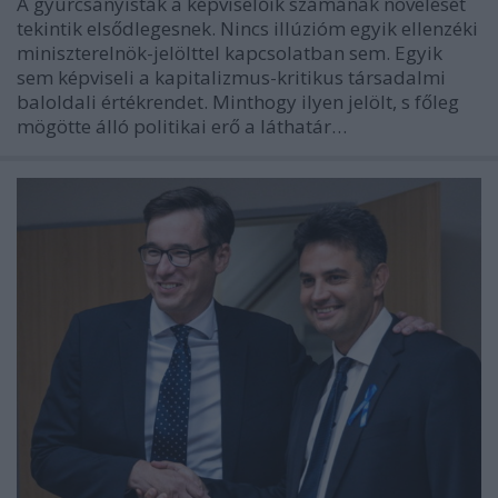
A gyurcsányisták a képviselőik számának növelését
tekintik elsődlegesnek. Nincs illúzióm egyik ellenzéki
miniszterelnök-jelölttel kapcsolatban sem. Egyik
sem képviseli a kapitalizmus-kritikus társadalmi
baloldali értékrendet. Minthogy ilyen jelölt, s főleg
mögötte álló politikai erő a láthatár…