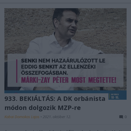
933. BEKIÁLTÁS: A DK orbánista
módon dolgozik MZP-re
Kabai Domokos Lajos
•
2021. október 12.
0