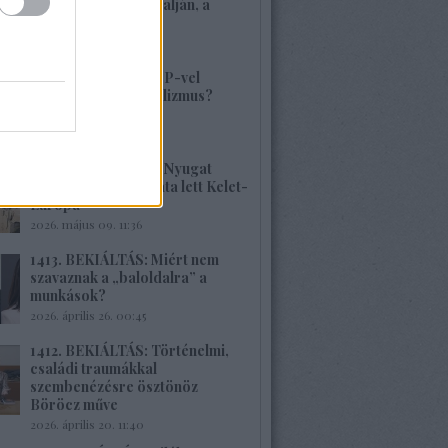
volt, alig van Kárpátalján, a
veszély összetett!
2026. május 17. 22:04
1415. BEKIÁLTÁS: MP-vel
visszatérne a szocializmus?
Aligha!
2026. május 10. 12:25
1414. BEKIÁLTÁS: A Nyugat
hulladékának lerakata lett Kelet-
Európa
2026. május 09. 11:36
1413. BEKIÁLTÁS: Miért nem
szavaznak a „baloldalra” a
munkások?
2026. április 26. 00:45
1412. BEKIÁLTÁS: Történelmi,
családi traumákkal
szembenézésre ösztönöz
Böröcz műve
2026. április 20. 11:40