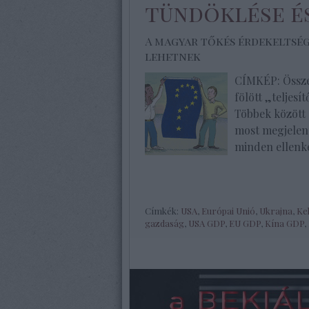
tündöklése é
A magyar tőkés érdekeltsége
lehetnek
CÍMKÉP: Össze
fölött „teljesí
Többek között 
most megjelen
minden ellenke
Címkék:
USA
,
Európai Unió
,
Ukrajna
,
Ke
gazdaság
,
USA GDP
,
EU GDP
,
Kína GDP
,