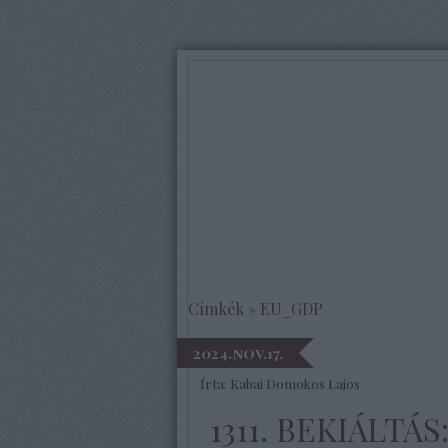
Címkék
»
EU_GDP
2024.nov.17.
Írta:
Kabai Domokos Lajos
1311. BEKIÁLTÁ