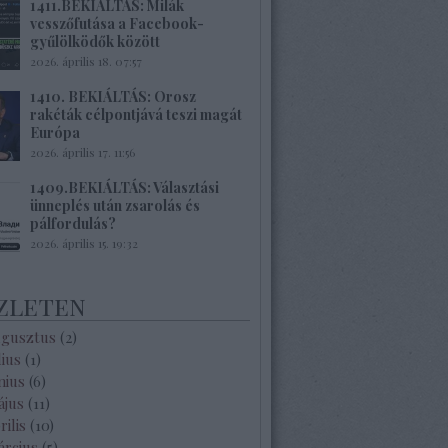
1411.BEKIÁLTÁS: Milák
vesszőfutása a Facebook-
gyűlölködők között
2026. április 18. 07:57
1410. BEKIÁLTÁS: Orosz
rakéták célpontjává teszi magát
Európa
2026. április 17. 11:56
1409.BEKIÁLTÁS: Választási
ünneplés után zsarolás és
pálfordulás?
2026. április 15. 19:32
zleten
ugusztus
(
2
)
lius
(
1
)
nius
(
6
)
ájus
(
11
)
rilis
(
10
)
árcius
(
5
)