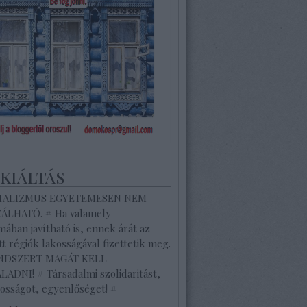
ekiáltás
ITALIZMUS EGYETEMESEN NEM
ZÁLHATÓ. # Ha valamely
ában javítható is, ennek árát az
tt régiók lakosságával fizettetik meg.
ENDSZERT MAGÁT KELL
ADNI! # Társadalmi szolidaritást,
osságot, egyenlőséget! #