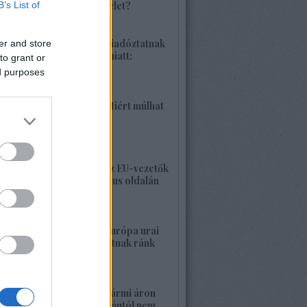
B’s List of
különleges hadművelet?
2026. június 04. 18:42
1425. BEKIÁLTÁS: Riadóztatnak
er and store
az ukrán-fasizmus miatt:
to grant or
„Európa vigyázz!”
ed purposes
2026. június 02. 21:42
1424. BEKIÁLTÁS: Miért múlhat
ki a Népszava is?
2026. május 30. 19:53
1423. BEKIÁLTÁS: Az EU-vezetők
a banderista-fasizmus oldalán
2026. május 28. 00:23
1422. BEKIÁLTÁS: Európa urai
nagy háborút hozhatnak ránk
2026. május 26. 11:25
1421. BEKIÁLTÁS: Bármi áron
megszabadulni Orbántól nem