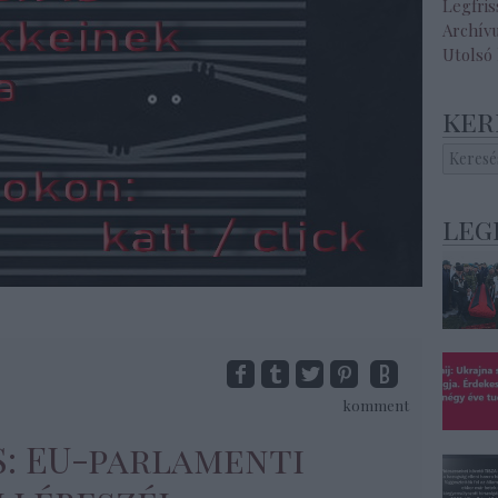
Legfri
Archív
Utolsó
ker
leg
komment
ÁS: EU-parlamenti