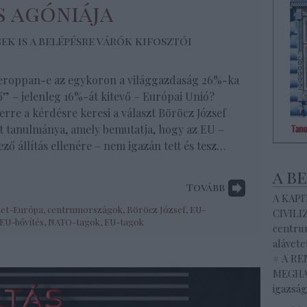
s agóniája
k is a belépésre várók kifosztói
roppan-e az egykoron a világgazdaság 26%-ka
tő” – jelenleg 16%-át kitevő – Európai Unió?
erre a kérdésre keresi a választ Böröcz József
t tanulmánya, amely bemutatja, hogy az EU –
ző állítás ellenére – nem igazán tett és tesz…
a b
Tovább
A KAP
let-Európa
,
centrumországok
,
Böröcz József
,
EU-
CIVILI
EU-bővítés
,
NATO-tagok
,
EU-tagok
centrum
alávete
# A R
MEGHAL
igazság