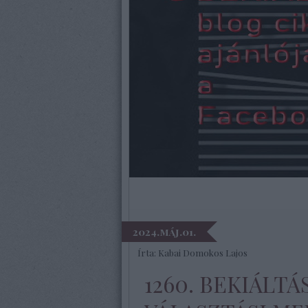
2024.máj.01.
Írta:
Kabai Domokos Lajos
1260. BEKIÁLT