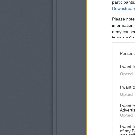
participants
Downstream 
Please note
information 
deny consent
in below Go
Persona
I want t
Opted 
I want t
Opted 
I want 
Advertis
Opted 
I want t
of my P
was col