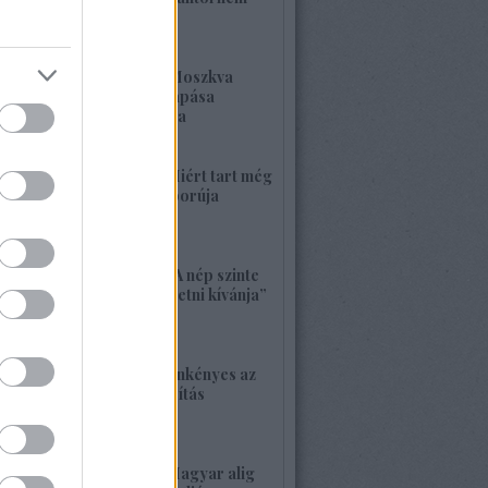
kell félnetek jó lesz!
2026. május 25. 19:37
1420. BEKIÁLTÁS: Moszkva
nagyerejű válaszcsapása
ukrajnai célpontokra
2026. május 24. 13:48
1419. BEKIÁLTÁS: Miért tart még
sokáig a Nyugat háborúja
Moszkvával?
2026. május 23. 17:35
1418. BEKIÁLTÁS: „A nép szinte
bárkit követ, aki vezetni kívánja”
2026. május 22. 18:18
1417. BEKIÁLTÁS: Önkényes az
alaptörvény-módosítás
2026. május 21. 12:45
1416. BEKIÁLTÁS: Magyar alig