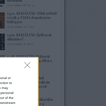
hazudnak
2026. július 08. 00:34
1430. BEKIÁLTÁS: Több sebből
vérzik a TISZA demokrácia-
felfogása
2026. június 29. 22:57
1429. BEKIÁLTÁS: Épül az új
diktatúra?
2026. június 25. 18:07
1428. BEKIÁLTÁS: Háborút
vizionál Oroszország ellen a
Spiegel
2026. június 22. 22:08
1427. BEKIÁLTÁS: Mind
sonal or
nehezebb leplezni az ukrán
ection to
rezsim fasiszta gyökereit
ou may
2026. június 21. 13:22
 personal
out of the
1426. BEKIÁLTÁS: Háborúba
 downstream
vagy békébe fordul-e a