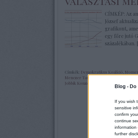
választási mel
CÍMKÉP: Az am
József aktuali
grafikont, ame
egy főre jutó 
százalékában. 
Címkék:
Demokratikus Koalíció
,
Mome
Menczer Tamás
,
Cseh Katalin
,
Mi Hazá
Jobbik Konzervatívok
,
USA GDP
,
India 
Blog -
Do 
If you wish 
sensitive in
confirm you
continue se
information 
further disc