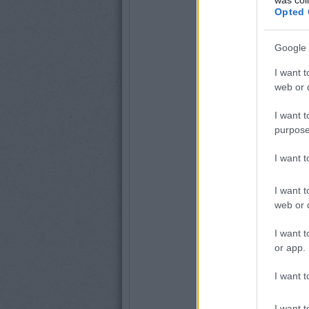
Opted 
Google 
I want t
web or d
I want t
purpose
I want 
I want t
web or d
I want t
or app.
I want t
I want t