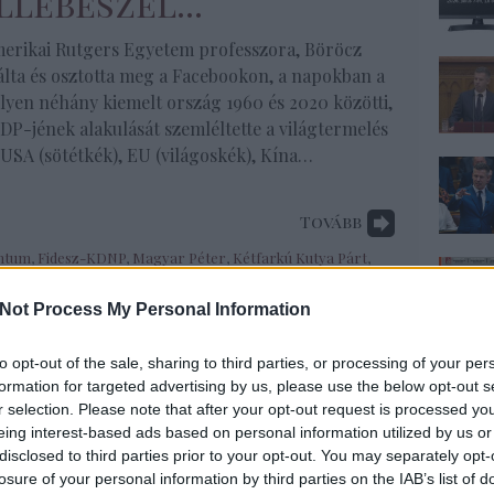
lébeszél...
erikai Rutgers Egyetem professzora, Böröcz
zálta és osztotta meg a Facebookon, a napokban a
lyen néhány kiemelt ország 1960 és 2020 közötti,
GDP-jének alakulását szemléltette a világtermelés
[USA (sötétkék), EU (világoskék), Kína…
Tovább
ntum
,
Fidesz-KDNP
,
Magyar Péter
,
Kétfarkú Kutya Párt
,
nk
,
Böröcz József
,
Donáth Anna
,
választás 2024
,
TISZA párt
,
GDP
,
EU GDP
,
Kína GDP
,
Japán GDP
Not Process My Personal Information
to opt-out of the sale, sharing to third parties, or processing of your per
formation for targeted advertising by us, please use the below opt-out s
r selection. Please note that after your opt-out request is processed y
eing interest-based ads based on personal information utilized by us or
disclosed to third parties prior to your opt-out. You may separately opt-
losure of your personal information by third parties on the IAB’s list of