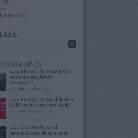
ssebb
um
 kommentek
esés
frissebb 25
1433. BEKIÁLTÁS: Haszonleső
oroszországi „fekete
özvegyek”?
2026. augusztus 06. 14:42
1432. BEKIÁLTÁS: Kérdőjelek a
NATO európai szerepe körül?
2026. augusztus 05. 13:04
1431. BEKIÁLTÁS: Azzal
ámítanak, hogy ők majd nem