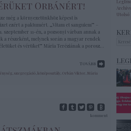
Legfri
érüket Orbánért!
Archív
Utolsó
sze még a környezetünkhöz képest is
fizet ezért a paktumért. „Vitam et sanguiem” –
ker
41. szeptember 11-én, a pozsonyi várban annak a
ek a részeként, melynek során a magyar rendek
„életüket és vérüket” Mária Teréziának a porosz…
leg
Tovább
énység
,
szegregáció
,
középosztály
,
Orbán Viktor
,
Mária
komment
 játszmákban