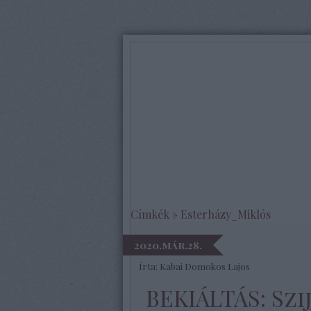
Címkék
»
Esterházy_Miklós
2020.már.28.
Írta:
Kabai Domokos Lajos
BEKIÁLTÁS: Szi