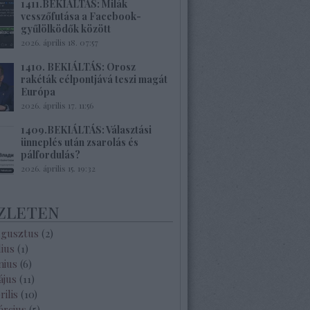
1411.BEKIÁLTÁS: Milák
vesszőfutása a Facebook-
gyűlölködők között
2026. április 18. 07:57
1410. BEKIÁLTÁS: Orosz
rakéták célpontjává teszi magát
Európa
2026. április 17. 11:56
1409.BEKIÁLTÁS: Választási
ünneplés után zsarolás és
pálfordulás?
2026. április 15. 19:32
zleten
ugusztus
(
2
)
lius
(
1
)
nius
(
6
)
ájus
(
11
)
rilis
(
10
)
árcius
(
5
)