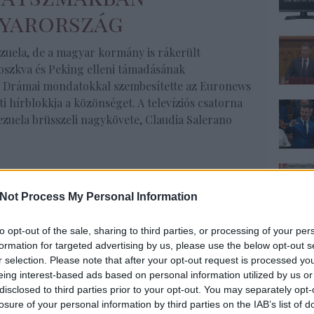
yarország
zuela, de a magyar kormány is rákerült
szkva és Peking elleni támadásának
e. Drámai mondatokkal szembesítette az Euronews
sti hírblokkja a közönséget. A televíziós csatorna
zuela brüsszeli nagykövete, Claudia Salerano
Tovább
Not Process My Personal Information
yarország
,
Irak
,
Brazília
,
Venezuela
,
Oroszország
,
Kína
,
 Tamás
,
Ukrajna
,
Nyugat
,
al-Kaida
,
Federal Reserve
,
Szíria
,
szlávia
,
Rákóczi Ferenc
,
Gorbacsov
,
BRICS
,
Hruscsov
,
to opt-out of the sale, sharing to third parties, or processing of your per
 Miklós
,
Juan Guaido
,
Nemzetközi Valutalap
,
Jakov Kedmi
,
formation for targeted advertising by us, please use the below opt-out s
r selection. Please note that after your opt-out request is processed y
eing interest-based ads based on personal information utilized by us or
disclosed to third parties prior to your opt-out. You may separately opt-
losure of your personal information by third parties on the IAB’s list of