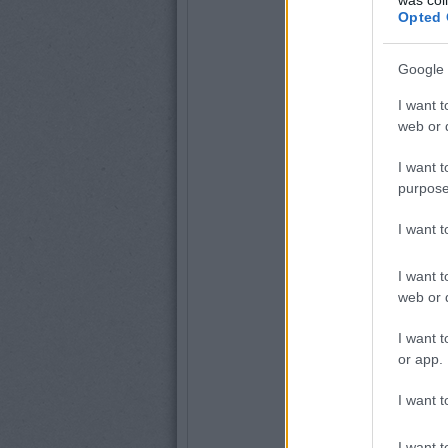
Opted 
Google 
I want t
web or d
I want t
purpose
I want 
I want t
web or d
I want t
or app.
I want t
I want t