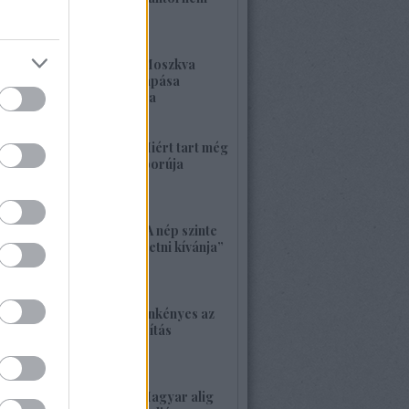
kell félnetek jó lesz!
2026. május 25. 19:37
1420. BEKIÁLTÁS: Moszkva
nagyerejű válaszcsapása
ukrajnai célpontokra
2026. május 24. 13:48
1419. BEKIÁLTÁS: Miért tart még
sokáig a Nyugat háborúja
Moszkvával?
2026. május 23. 17:35
1418. BEKIÁLTÁS: „A nép szinte
bárkit követ, aki vezetni kívánja”
2026. május 22. 18:18
1417. BEKIÁLTÁS: Önkényes az
alaptörvény-módosítás
2026. május 21. 12:45
1416. BEKIÁLTÁS: Magyar alig