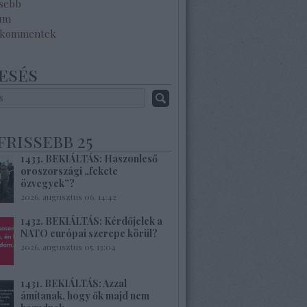
ssebb
um
 kommentek
esés
frissebb 25
1433. BEKIÁLTÁS: Haszonleső
oroszországi „fekete
özvegyek”?
2026. augusztus 06. 14:42
1432. BEKIÁLTÁS: Kérdőjelek a
NATO európai szerepe körül?
2026. augusztus 05. 13:04
1431. BEKIÁLTÁS: Azzal
ámítanak, hogy ők majd nem