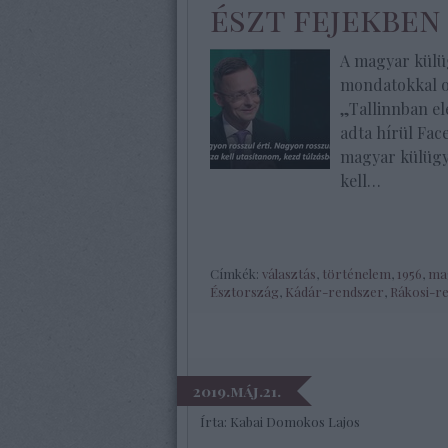
észt fejekben
A magyar külü
mondatokkal ok
„Tallinnban el
adta hírül Fac
magyar külügy
kell…
Címkék:
választás
,
történelem
,
1956
,
ma
Észtország
,
Kádár-rendszer
,
Rákosi-r
2019.máj.21.
Írta:
Kabai Domokos Lajos