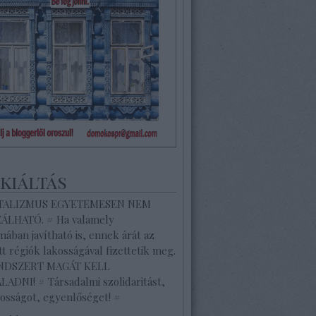
ekiáltás
ITALIZMUS EGYETEMESEN NEM
ZÁLHATÓ. # Ha valamely
ában javítható is, ennek árát az
tt régiók lakosságával fizettetik meg.
ENDSZERT MAGÁT KELL
ADNI! # Társadalmi szolidaritást,
osságot, egyenlőséget! #