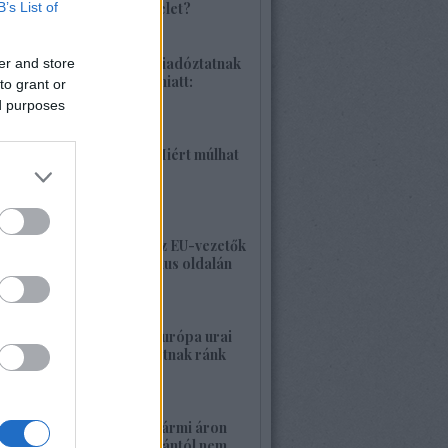
B’s List of
különleges hadművelet?
2026. június 04. 18:42
1425. BEKIÁLTÁS: Riadóztatnak
er and store
az ukrán-fasizmus miatt:
to grant or
„Európa vigyázz!”
ed purposes
2026. június 02. 21:42
1424. BEKIÁLTÁS: Miért múlhat
ki a Népszava is?
2026. május 30. 19:53
1423. BEKIÁLTÁS: Az EU-vezetők
a banderista-fasizmus oldalán
2026. május 28. 00:23
1422. BEKIÁLTÁS: Európa urai
nagy háborút hozhatnak ránk
2026. május 26. 11:25
1421. BEKIÁLTÁS: Bármi áron
megszabadulni Orbántól nem