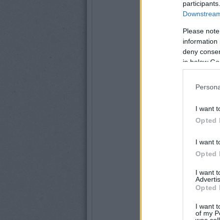
participants
Downstream 
Please note
information 
deny consent
in below Go
Persona
I want t
Opted 
I want t
Opted 
I want 
Advertis
Opted 
I want t
of my P
was col