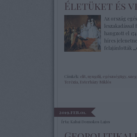
Életüket és v
Az ország egé
leszakadással 
hangzott el 17
híres jelenetn
felajánlották 
Címkék:
elit
,
nyugdíj
,
egészségügy
,
szeg
Terézia
,
Esterházy Miklós
2019.feb.01.
Írta:
Kabai Domokos Lajos
Geopolitikai