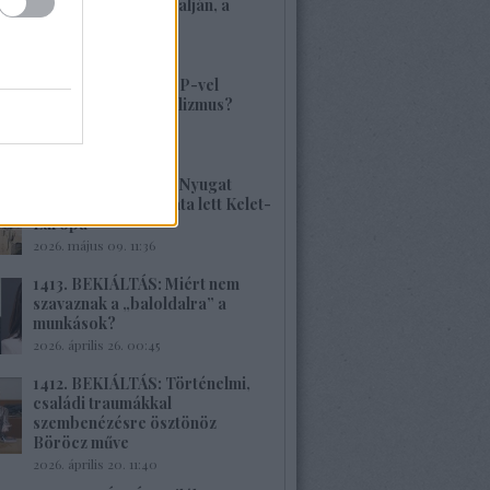
volt, alig van Kárpátalján, a
veszély összetett!
2026. május 17. 22:04
1415. BEKIÁLTÁS: MP-vel
visszatérne a szocializmus?
Aligha!
2026. május 10. 12:25
1414. BEKIÁLTÁS: A Nyugat
hulladékának lerakata lett Kelet-
Európa
2026. május 09. 11:36
1413. BEKIÁLTÁS: Miért nem
szavaznak a „baloldalra” a
munkások?
2026. április 26. 00:45
1412. BEKIÁLTÁS: Történelmi,
családi traumákkal
szembenézésre ösztönöz
Böröcz műve
2026. április 20. 11:40