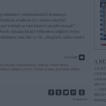
gyminiszter csúsztatásoktól hemzsegő
tatta ki a tallinni tévé műsorvezetőjét.
eget tettünk az észt köztévé meghívásának” –
ebook-oldalán királyi többesben Szijjártó Péter
miniszter március 25-én. „Megérte, néha rendet
Tovább
a b
gyarkodás
,
szabadságharc
,
Fidesz
,
Orbán Viktor
,
A KAP
endszer
,
Szíjjártó Péter
,
Orbán-rezsim
,
Esterházy Miklós
CIVILI
centrum
alávete
# A R
MEGHAL
komment
igazság