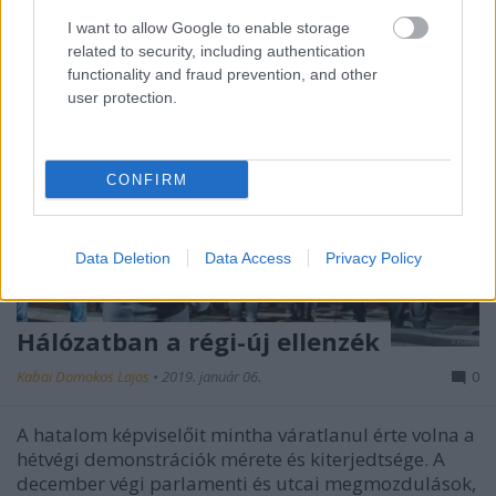
I want to allow Google to enable storage
related to security, including authentication
functionality and fraud prevention, and other
user protection.
CONFIRM
Data Deletion
Data Access
Privacy Policy
Hálózatban a régi-új ellenzék
Kabai Domokos Lajos
•
2019. január 06.
0
A hatalom képviselőit mintha váratlanul érte volna a
hétvégi demonstrációk mérete és kiterjedtsége. A
december végi parlamenti és utcai megmozdulások,