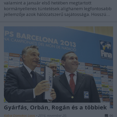
valamint a január első hetében megtartott
kormányellenes tüntetések alighanem legfontosabb
jellemzője azok hálózatszerű sajátossága. Hosszú…
Gyárfás, Orbán, Rogán és a többiek
Kabai Domokos Lajos
•
2016. november 20.
66