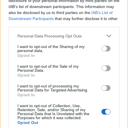
disclosure of your personal information by third parties on the
átvernek
IAB’s list of downstream participants. This information may
also be disclosed by us to third parties on the
IAB’s List of
Az elhallgatásoktól a hírhamisításokon át a
Downstream Participants
that may further disclose it to other
kézivezérlésig
third parties.
Kabai Domokos Lajos
•
2024. január 09.
0
Please note that this website/app uses one or more Google
Personal Data Processing Opt Outs
services and may gather and store information including but
Káosz uralja az országot, de ezt ugyanúgy nem a
not limited to your visit or usage behaviour. You may click to
I want to opt-out of the Sharing of my
personal data.
súlyához mérten tálalja a médiánk, ahogy
grant or deny consent to Google and its third-party tags to
Opted In
szemérmes volt korábban is. A címet az „Átvernek az
use your data for below specified purposes in below Google
oroszokról is” cikkem éléről egyfajta parafrázisként
consent section.
I want to opt-out of the Sale of my
kölcsönöztem, miután kiderült, hogy
Personal Data.
Opted In
I want to opt-out of processing my
Personal Data for Targeted Advertising.
Opted In
I want to opt-out of Collection, Use,
Retention, Sale, and/or Sharing of my
Personal Data that Is Unrelated with the
Purposes for which it was collected.
Opted Out