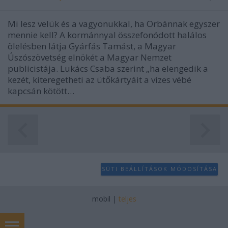
Mi lesz velük és a vagyonukkal, ha Orbánnak egyszer
mennie kell? A kormánnyal összefonódott halálos
ölelésben látja Gyárfás Tamást, a Magyar
Úszószövetség elnökét a Magyar Nemzet
publicistája. Lukács Csaba szerint „ha elengedik a
kezét, kiteregetheti az ütőkártyáit a vizes vébé
kapcsán kötött…
SÜTI BEÁLLÍTÁSOK MÓDOSÍTÁSA
mobil
|
teljes