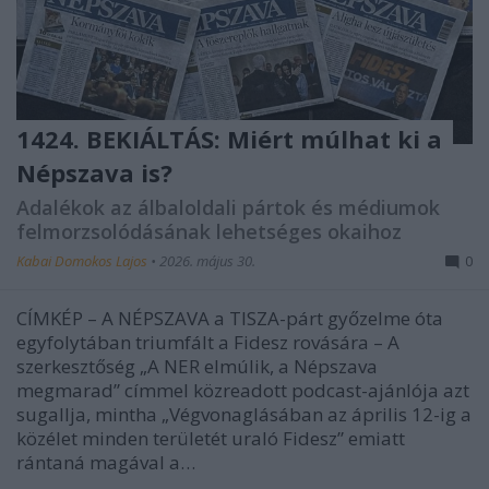
1424. BEKIÁLTÁS: Miért múlhat ki a
Népszava is?
Adalékok az álbaloldali pártok és médiumok
felmorzsolódásának lehetséges okaihoz
Kabai Domokos Lajos
•
2026. május 30.
0
CÍMKÉP – A NÉPSZAVA a TISZA-párt győzelme óta
egyfolytában triumfált a Fidesz rovására – A
szerkesztőség „A NER elmúlik, a Népszava
megmarad” címmel közreadott podcast-ajánlója azt
sugallja, mintha „Végvonaglásában az április 12-ig a
közélet minden területét uraló Fidesz” emiatt
rántaná magával a…