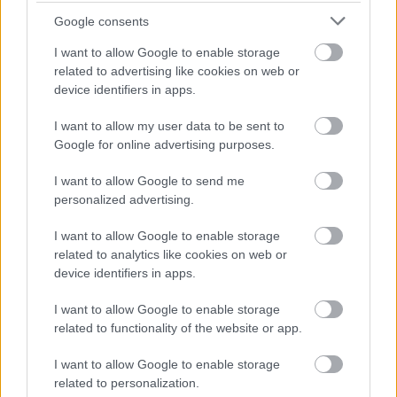
Google consents
I want to allow Google to enable storage
related to advertising like cookies on web or
device identifiers in apps.
I want to allow my user data to be sent to
BEKIÁLTÁS: Dúl a jobboldali
Google for online advertising purposes.
médiaháború
I want to allow Google to send me
Kabai Domokos Lajos
•
2019. szeptember 13.
0
personalized advertising.
A játéktéren kívül szoríthatják a független,
I want to allow Google to enable storage
related to analytics like cookies on web or
konzervatív Magyar Hangot az új kormánypárti
device identifiers in apps.
hetilappal, a Mandinerrel. Nem szűnik a jövés-
menés a közéleti újságok médiapiacán. Már
I want to allow Google to enable storage
amennyiben létezik ilyen a magyarországi viszonyok
related to functionality of the website or app.
között, ahol főként azon múlik egy internetes vagy
nyomtatott…
I want to allow Google to enable storage
related to personalization.