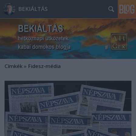
BEKIÁLTÁS
Címkék
»
Fidesz-média