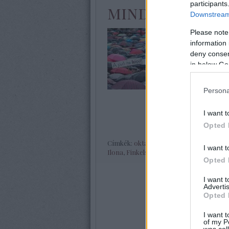
participants
mindent
Downstream 
Please note
Az üzletnyitvat
information 
jelzik: meghát
deny consent
hozható a hata
in below Go
Lassacskán kid
ellenállásnak.
Persona
médiamunkás
I want t
Opted 
Címkék:
oktatás
,
civil
,
népszavazás
,
Nyak
I want t
Ilona
,
Finkelstein
,
Erdösi Lászlóné
,
Töre
Opted 
I want 
Advertis
Opted 
I want t
of my P
was col