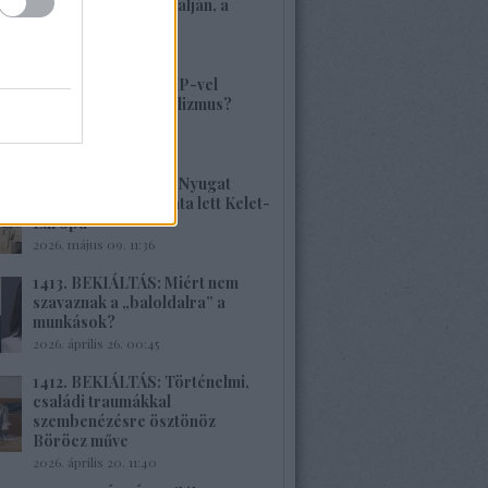
volt, alig van Kárpátalján, a
veszély összetett!
2026. május 17. 22:04
1415. BEKIÁLTÁS: MP-vel
visszatérne a szocializmus?
Aligha!
2026. május 10. 12:25
1414. BEKIÁLTÁS: A Nyugat
hulladékának lerakata lett Kelet-
Európa
2026. május 09. 11:36
1413. BEKIÁLTÁS: Miért nem
szavaznak a „baloldalra” a
munkások?
2026. április 26. 00:45
1412. BEKIÁLTÁS: Történelmi,
családi traumákkal
szembenézésre ösztönöz
Böröcz műve
2026. április 20. 11:40