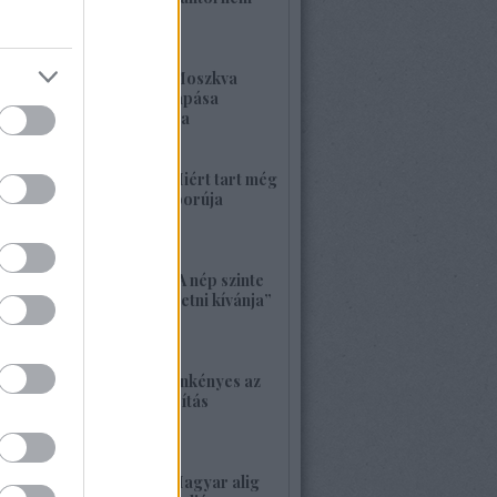
kell félnetek jó lesz!
2026. május 25. 19:37
1420. BEKIÁLTÁS: Moszkva
nagyerejű válaszcsapása
ukrajnai célpontokra
2026. május 24. 13:48
1419. BEKIÁLTÁS: Miért tart még
sokáig a Nyugat háborúja
Moszkvával?
2026. május 23. 17:35
1418. BEKIÁLTÁS: „A nép szinte
bárkit követ, aki vezetni kívánja”
2026. május 22. 18:18
1417. BEKIÁLTÁS: Önkényes az
alaptörvény-módosítás
2026. május 21. 12:45
1416. BEKIÁLTÁS: Magyar alig