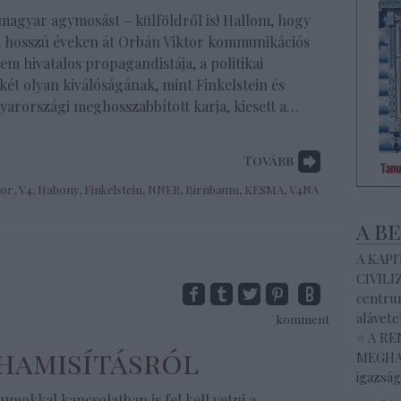
agyar agymosást – külföldről is! Hallom, hogy
 hosszú éveken át Orbán Viktor kommunikációs
em hivatalos propagandistája, a politikai
 két olyan kiválóságának, mint Finkelstein és
arországi meghosszabbított karja, kiesett a…
Tovább
tor
,
V4
,
Habony
,
Finkelstein
,
NNER
,
Birnbaum
,
KESMA
,
V4NA
a b
A KAP
CIVILI
centrum
alávete
komment
# A R
rhamisításról
MEGHAL
igazság
umokkal kapcsolatban is fel kell vetni a