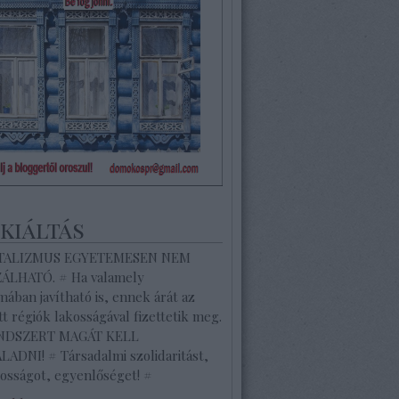
ekiáltás
ITALIZMUS EGYETEMESEN NEM
ZÁLHATÓ. # Ha valamely
ában javítható is, ennek árát az
tt régiók lakosságával fizettetik meg.
ENDSZERT MAGÁT KELL
ADNI! # Társadalmi szolidaritást,
osságot, egyenlőséget! #