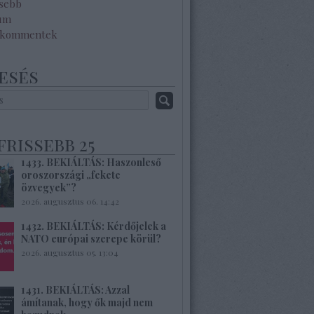
ssebb
um
 kommentek
esés
frissebb 25
1433. BEKIÁLTÁS: Haszonleső
oroszországi „fekete
özvegyek”?
2026. augusztus 06. 14:42
1432. BEKIÁLTÁS: Kérdőjelek a
NATO európai szerepe körül?
2026. augusztus 05. 13:04
1431. BEKIÁLTÁS: Azzal
ámítanak, hogy ők majd nem