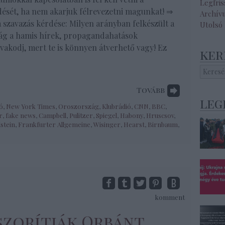
Legfri
dését, ha nem akarjuk félrevezetni magunkat! ⇒
Archív
a szavazás kérdése: Milyen arányban felkészült a
Utolsó
ág a hamis hírek, propagandahatások
vakodj, mert te is könnyen átverhető vagy! Ez
ker
Tovább
leg
ó
,
New York Times
,
Oroszország
,
Klubrádió
,
CNN
,
BBC
,
r
,
fake news
,
Campbell
,
Pulitzer
,
Spiegel
,
Habony
,
Hruscsov
,
lstein
,
Frankfurter Allgemeine
,
Wisinger
,
Hearst
,
Birnbaum
,
komment
szorítják Orbánt