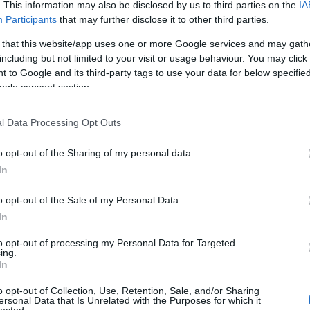
. This information may also be disclosed by us to third parties on the
IA
Participants
that may further disclose it to other third parties.
 that this website/app uses one or more Google services and may gath
artási népszavazási játszma újabb fordulatai azt
including but not limited to your visit or usage behaviour. You may click 
rálásra késztethető, de legalábbis zavarba
 to Google and its third-party tags to use your data for below specifi
lom. Mostanában új jelenségnek lehetünk tanúi.
ogle consent section.
erül, hogy mégiscsak van értelme az
 Mégiscsak van hatása annak, ha a
l Data Processing Opt Outs
ok…
o opt-out of the Sharing of my personal data.
In
Tovább
ó István
,
Orbán Viktor
,
Horthy-rendszer
,
Habony
,
Pálffy
o opt-out of the Sale of my Personal Data.
ky Géza
In
to opt-out of processing my Personal Data for Targeted
ing.
In
o opt-out of Collection, Use, Retention, Sale, and/or Sharing
ersonal Data that Is Unrelated with the Purposes for which it
lected.