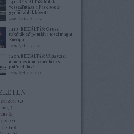
1411.BEKIÁLTÁS: Milák
vesszőfutása a Facebook-
gyűlölködők között
2026. április 18. 07:57
1410. BEKIÁLTÁS: Orosz
rakéták célpontjává teszi magát
Európa
2026. április 17. 11:56
1409.BEKIÁLTÁS: Választási
ünneplés után zsarolás és
pálfordulás?
2026. április 15. 19:32
zleten
ugusztus
(
2
)
lius
(
1
)
nius
(
6
)
ájus
(
11
)
rilis
(
10
)
árcius
(
5
)