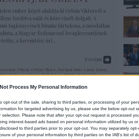
elen ember képét alakítja ki Orbán Viktorról a
llene fordítva saját és köre viselt dolgait. A
ámú tagkönyvének büszke birtokosa, a mosdatlan
ndista, a Magyar Érdemrend lovagkeresztjének
etettje, a keresztény úri…
Tovább
,
sorozás
,
Fidesz
,
Orbán Viktor
,
Európai Unió
,
Lázár János
,
HBO
,
Kádár-rendszer
,
Finkelstein
,
NNER
,
Markó Péter
,
Not Process My Personal Information
to opt-out of the sale, sharing to third parties, or processing of your per
formation for targeted advertising by us, please use the below opt-out s
r selection. Please note that after your opt-out request is processed y
86
komment
eing interest-based ads based on personal information utilized by us or
disclosed to third parties prior to your opt-out. You may separately opt-
 sem vesznek be
losure of your personal information by third parties on the IAB’s list of