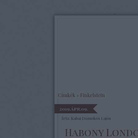
Címkék
»
Finkelstein
2019.ápr.09.
Írta:
Kabai Domokos Lajos
Habony Lond