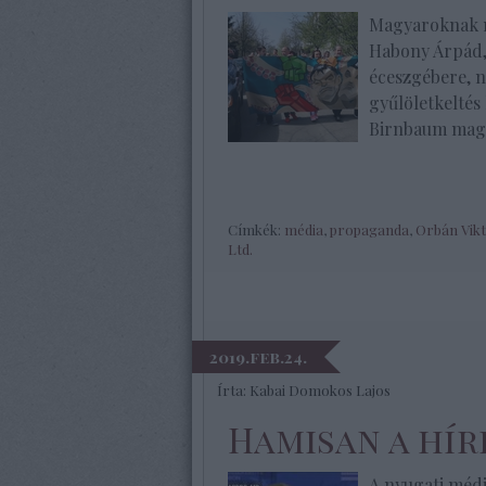
Magyaroknak m
Habony Árpád,
éceszgébere, n
gyűlöletkeltés
Birnbaum magy
Címkék:
média
,
propaganda
,
Orbán Vik
Ltd.
2019.feb.24.
Írta:
Kabai Domokos Lajos
Hamisan a hí
A nyugati médi