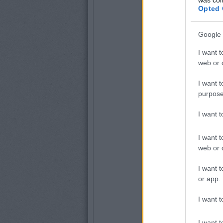
Opted 
Google 
I want t
web or d
I want t
purpose
I want 
I want t
web or d
I want t
or app.
I want t
I want t