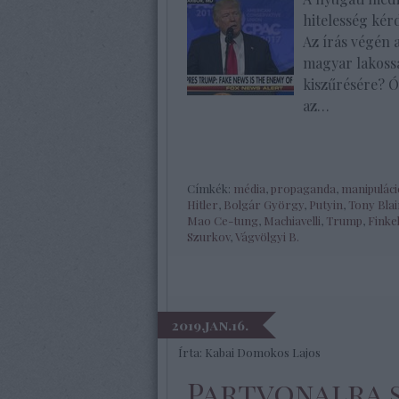
hitelesség kér
Az írás végén 
magyar lakoss
kiszűrésére? Ó
az…
Címkék:
média
,
propaganda
,
manipuláci
Hitler
,
Bolgár György
,
Putyin
,
Tony Blai
Mao Ce-tung
,
Machiavelli
,
Trump
,
Finke
Szurkov
,
Vágvölgyi B.
2019.jan.16.
Írta:
Kabai Domokos Lajos
Partvonalra 