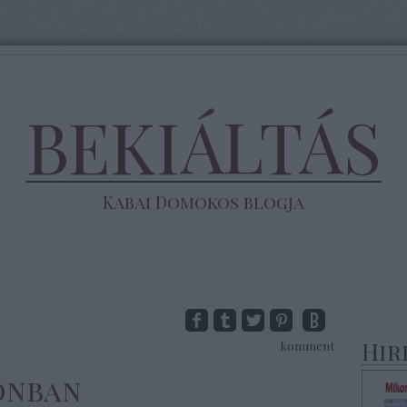
BEKIÁLTÁS
Kabai Domokos blogja
Hir
komment
onban