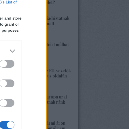
B’s List of
különleges hadművelet?
2026. június 04. 18:42
1425. BEKIÁLTÁS: Riadóztatnak
er and store
az ukrán-fasizmus miatt:
to grant or
„Európa vigyázz!”
ed purposes
2026. június 02. 21:42
1424. BEKIÁLTÁS: Miért múlhat
ki a Népszava is?
2026. május 30. 19:53
1423. BEKIÁLTÁS: Az EU-vezetők
a banderista-fasizmus oldalán
2026. május 28. 00:23
1422. BEKIÁLTÁS: Európa urai
nagy háborút hozhatnak ránk
2026. május 26. 11:25
1421. BEKIÁLTÁS: Bármi áron
megszabadulni Orbántól nem