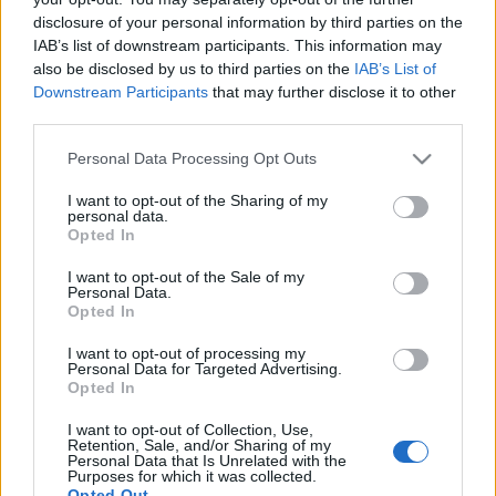
disclosure of your personal information by third parties on the
IAB’s list of downstream participants. This information may
also be disclosed by us to third parties on the
IAB’s List of
Downstream Participants
that may further disclose it to other
third parties.
Please note that this website/app uses one or more Google
Personal Data Processing Opt Outs
services and may gather and store information including but
not limited to your visit or usage behaviour. You may click to
I want to opt-out of the Sharing of my
personal data.
grant or deny consent to Google and its third-party tags to
Opted In
use your data for below specified purposes in below Google
consent section.
I want to opt-out of the Sale of my
Personal Data.
Opted In
I want to opt-out of processing my
Personal Data for Targeted Advertising.
Opted In
Propagandisták manipulálnak
Putyin nevével
I want to opt-out of Collection, Use,
Retention, Sale, and/or Sharing of my
Personal Data that Is Unrelated with the
Kabai Domokos Lajos
•
2017. június 13.
4
Purposes for which it was collected.
Opted Out