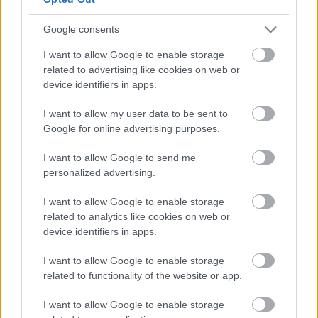
Valójában arról van szó, hogy a Kreml (a magyar
Google consents
kormány) megtanulta és alkalmazza az amerikai
módszereket, ami eléggé felháborító lehet odaátról
I want to allow Google to enable storage
nézve. Bár, akiket hol az egyik, hol a másik oldalról
related to advertising like cookies on web or
vernek át, azoknak ez aligha vigasz. Az orosz, avagy a
device identifiers in apps.
putyini propagandáról értekezik a…
I want to allow my user data to be sent to
Google for online advertising purposes.
Kossuthkifli ma még ínyenceknek
I want to allow Google to send me
Kabai Domokos Lajos
•
2015. április 11.
7
personalized advertising.
Semmi baj nincs ezzel a Kossuthkiflivel. Csak hozzá
I want to allow Google to enable storage
kell szoknia a nagyérdeműnek. Az állami televízió
related to analytics like cookies on web or
nézettségi adatainak egyelőre tragikus alakulása
device identifiers in apps.
aligha lepett meg bárkit, aki csak egy alapfokú
médiaiskolát kijárt. A Népszabadságban a hétvégén
I want to allow Google to enable storage
közzétett számokat csak…
related to functionality of the website or app.
I want to allow Google to enable storage
Oroszország: Ne a tükröt törjétek