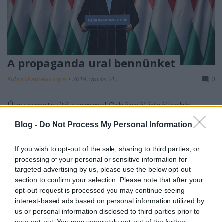
A propaganda ural bennünket
Kabai Domokos Lajos
•
2019. április 21.
0
Újgyarmatosító szemmel Orbánnál ideálisabb
helytartó figurát elképzelni sem nagyon lehet.
Blog -
Do Not Process My Personal Information
Egyszerre elismerő és hiányérzetet megfogalmazó
üzenetet kaptam Zöldi Lászlótól a Médianapló blog
gazdájától. „Nagyon érdekes a legutóbbi
If you wish to opt-out of the sale, sharing to third parties, or
áttekintésed (is). Kár, hogy a végén nem bontottad ki
processing of your personal or sensitive information for
a hitleres…
targeted advertising by us, please use the below opt-out
section to confirm your selection. Please note that after your
opt-out request is processed you may continue seeing
interest-based ads based on personal information utilized by
us or personal information disclosed to third parties prior to
your opt-out. You may separately opt-out of the further