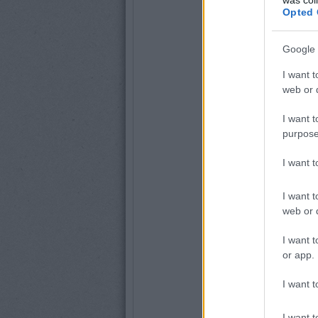
Opted 
Google 
I want t
web or d
I want t
purpose
I want 
I want t
web or d
I want t
or app.
I want t
I want t