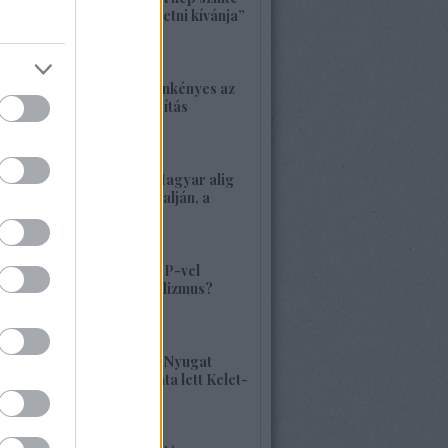
bárkit követ, aki vezetni kívánja”
2026. május 22. 18:18
1417. BEKIÁLTÁS: Önkényes az
alaptörvény-módosítás
2026. május 21. 12:45
1416. BEKIÁLTÁS: Magyar alig
volt, alig van Kárpátalján, a
veszély összetett!
2026. május 17. 22:04
1415. BEKIÁLTÁS: MP-vel
visszatérne a szocializmus?
Aligha!
2026. május 10. 12:25
1414. BEKIÁLTÁS: A Nyugat
hulladékának lerakata lett Kelet-
Európa
2026. május 09. 11:36