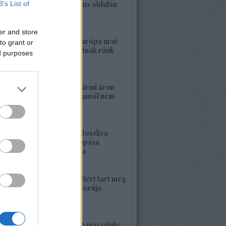
B’s List of
a banderista-fasizmus oldalán
2026. május 28. 00:23
er and store
1422. BEKIÁLTÁS: Európa urai
to grant or
nagy háborút hozhatnak ránk
ed purposes
2026. május 26. 11:25
1421. BEKIÁLTÁS: Bármi áron
megszabadulni Orbántól nem
kell félnetek jó lesz!
2026. május 25. 19:37
1420. BEKIÁLTÁS: Moszkva
nagyerejű válaszcsapása
ukrajnai célpontokra
2026. május 24. 13:48
1419. BEKIÁLTÁS: Miért tart még
sokáig a Nyugat háborúja
Moszkvával?
2026. május 23. 17:35
1418. BEKIÁLTÁS: „A nép szinte