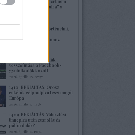
1413. BEKIÁLTÁS: Miért nem
szavaznak a „baloldalra” a
munkások?
2026. április 26. 00:45
1412. BEKIÁLTÁS: Történelmi,
családi traumákkal
szembenézésre ösztönöz
Böröcz műve
2026. április 20. 11:40
1411.BEKIÁLTÁS: Milák
vesszőfutása a Facebook-
gyűlölködők között
2026. április 18. 07:57
1410. BEKIÁLTÁS: Orosz
rakéták célpontjává teszi magát
Európa
2026. április 17. 11:56
1409.BEKIÁLTÁS: Választási
ünneplés után zsarolás és
pálfordulás?
2026. április 15. 19:32