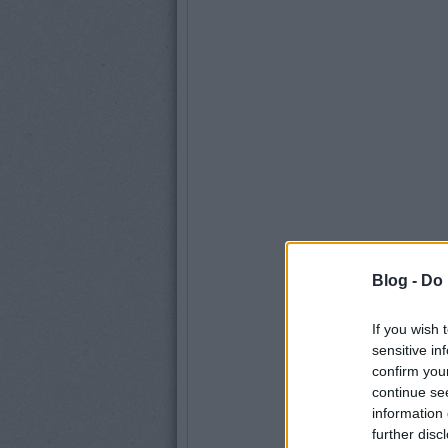
Blog -
Do 
If you wish 
sensitive in
confirm you
continue se
information 
further disc