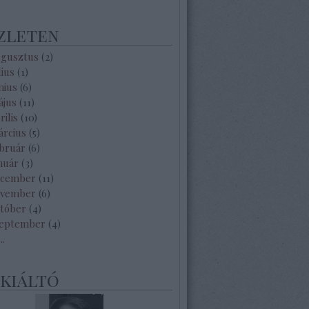
zleten
ugusztus
(
2
)
lius
(
1
)
nius
(
6
)
ájus
(
11
)
rilis
(
10
)
árcius
(
5
)
ebruár
(
6
)
nuár
(
3
)
ecember
(
11
)
ovember
(
6
)
któber
(
4
)
zeptember
(
4
)
...
ekiáltó