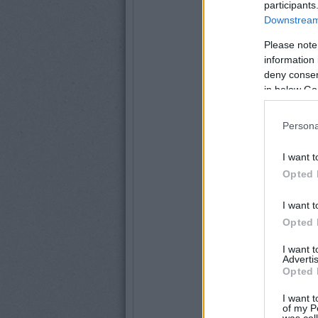
participants
Downstream 
Please note
information 
deny consent
in below Go
Persona
I want t
Opted 
I want t
Opted 
I want 
Advertis
Opted 
I want t
of my P
was col