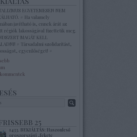
ekiáltás
ITALIZMUS EGYETEMESEN NEM
ZÁLHATÓ. # Ha valamely
ában javítható is, ennek árát az
tt régiók lakosságával fizettetik meg.
ENDSZERT MAGÁT KELL
ADNI! # Társadalmi szolidaritást,
osságot, egyenlőséget! #
ssebb
um
 kommentek
esés
frissebb 25
1433. BEKIÁLTÁS: Haszonleső
oroszországi „fekete