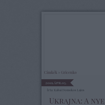
Címkék
»
Gricenko
2019.ápr.05.
Írta:
Kabai Domokos Lajos
Ukrajna: A ny