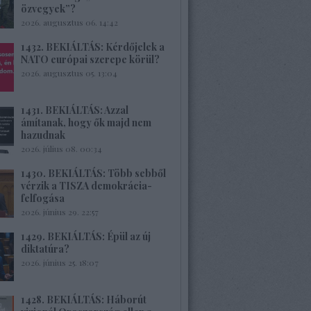
özvegyek”?
2026. augusztus 06. 14:42
1432. BEKIÁLTÁS: Kérdőjelek a
NATO európai szerepe körül?
2026. augusztus 05. 13:04
1431. BEKIÁLTÁS: Azzal
ámítanak, hogy ők majd nem
hazudnak
2026. július 08. 00:34
1430. BEKIÁLTÁS: Több sebből
vérzik a TISZA demokrácia-
felfogása
2026. június 29. 22:57
1429. BEKIÁLTÁS: Épül az új
diktatúra?
2026. június 25. 18:07
1428. BEKIÁLTÁS: Háborút