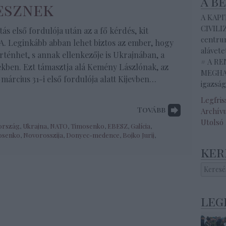
a b
esznek
A KAP
CIVILI
ás első fordulója után az a fő kérdés, kit
centrum
. Leginkább abban lehet biztos az ember, hogy
alávete
énhet, s annak ellenkezője is Ukrajnában, a
# A R
kben. Ezt támasztja alá Kemény Lászlónak, az
MEGHAL
 március 31-i első fordulója alatt Kijevben…
igazság
Legfri
Tovább
Archív
Utolsó
ország
,
Ukrajna
,
NATO
,
Timosenko
,
EBESZ
,
Galícia
,
osenko
,
Novorosszija
,
Donyec-medence
,
Bojko Jurij
,
ker
leg