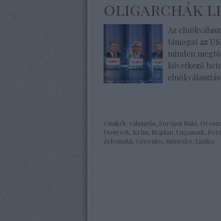
oligarchák l
Az elnökválaszt
támogat az USA
minden megtört
következő hete
elnökválasztás
Címkék:
választás
,
Európai Unió
,
Orosz
Donyeck
,
Krím
,
Majdan
,
Luganszk
,
Por
Zelenszkij
,
Gricenko
,
Szmesko
,
Ljasko