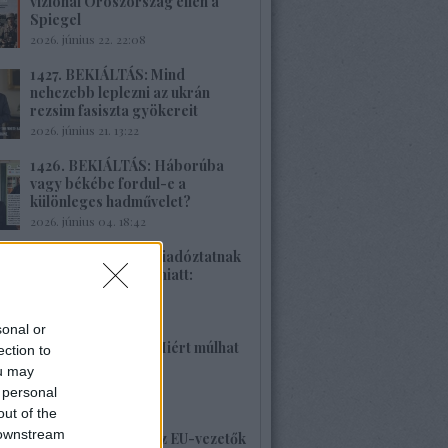
vizionál Oroszország ellen a
Spiegel
2026. június 22. 22:08
1427. BEKIÁLTÁS: Mind
nehezebb leplezni az ukrán
rezsim fasiszta gyökereit
2026. június 21. 13:22
1426. BEKIÁLTÁS: Háborúba
vagy békébe fordul-e a
különleges hadművelet?
2026. június 04. 18:42
1425. BEKIÁLTÁS: Riadóztatnak
az ukrán-fasizmus miatt:
„Európa vigyázz!”
2026. június 02. 21:42
sonal or
1424. BEKIÁLTÁS: Miért múlhat
ection to
ki a Népszava is?
ou may
2026. május 30. 19:53
 personal
out of the
 downstream
1423. BEKIÁLTÁS: Az EU-vezetők