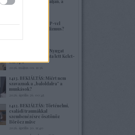
volt, alig van Kárpátalján, a
veszély összetett!
2026. május 17. 22:04
1415. BEKIÁLTÁS: MP-vel
visszatérne a szocializmus?
Aligha!
2026. május 10. 12:25
1414. BEKIÁLTÁS: A Nyugat
hulladékának lerakata lett Kelet-
Európa
2026. május 09. 11:36
1413. BEKIÁLTÁS: Miért nem
szavaznak a „baloldalra” a
munkások?
2026. április 26. 00:45
1412. BEKIÁLTÁS: Történelmi,
családi traumákkal
szembenézésre ösztönöz
Böröcz műve
2026. április 20. 11:40