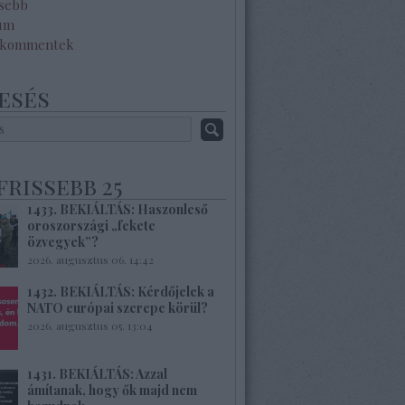
ssebb
um
 kommentek
esés
frissebb 25
1433. BEKIÁLTÁS: Haszonleső
oroszországi „fekete
özvegyek”?
2026. augusztus 06. 14:42
1432. BEKIÁLTÁS: Kérdőjelek a
NATO európai szerepe körül?
2026. augusztus 05. 13:04
1431. BEKIÁLTÁS: Azzal
ámítanak, hogy ők majd nem