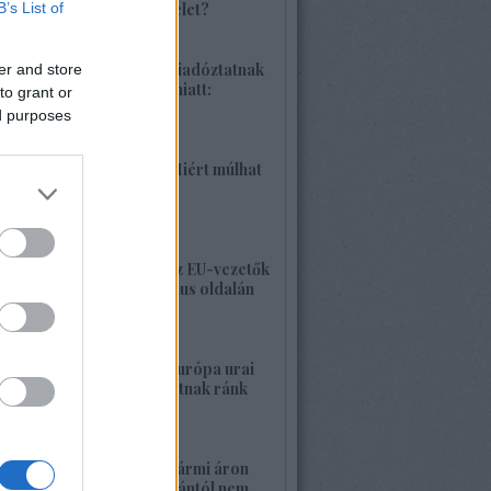
B’s List of
különleges hadművelet?
2026. június 04. 18:42
1425. BEKIÁLTÁS: Riadóztatnak
er and store
az ukrán-fasizmus miatt:
to grant or
„Európa vigyázz!”
ed purposes
2026. június 02. 21:42
1424. BEKIÁLTÁS: Miért múlhat
ki a Népszava is?
2026. május 30. 19:53
1423. BEKIÁLTÁS: Az EU-vezetők
a banderista-fasizmus oldalán
2026. május 28. 00:23
1422. BEKIÁLTÁS: Európa urai
nagy háborút hozhatnak ránk
2026. május 26. 11:25
1421. BEKIÁLTÁS: Bármi áron
megszabadulni Orbántól nem