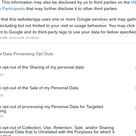
. This information may also be disclosed by us to third parties on the
IA
Participants
that may further disclose it to other third parties.
 that this website/app uses one or more Google services and may gath
including but not limited to your visit or usage behaviour. You may click 
komment
 to Google and its third-party tags to use your data for below specifi
ogle consent section.
ÁS: Össztűz Moszkvára
s?
l Data Processing Opt Outs
o opt-out of the Sharing of my personal data.
bfrontos háború szélére juttatott bnnünket
In
mi áron el akarja szigetelni a külvilágtól
. 2023. május 30-a reggelének számomra
o opt-out of the Sale of my Personal Data.
tóbb híre, hogy dróntámadás érte Moszkvát. A
In
set: az előző napon, azaz 29-én hétfőn,…
to opt-out of processing my Personal Data for Targeted
ing.
In
Tovább
Miklós
,
NATO
,
Sztálin
,
Magyar Honvédség
,
Karácsony
o opt-out of Collection, Use, Retention, Sale, and/or Sharing
ersonal Data that Is Unrelated with the Purposes for which it
istóf
,
Soros-hálózat
,
Báthory István
,
ukrajnai háború
,
lected.