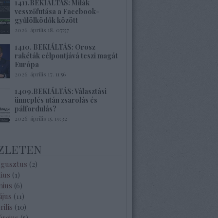
1411.BEKIÁLTÁS: Milák
vesszőfutása a Facebook-
gyűlölködők között
2026. április 18. 07:57
1410. BEKIÁLTÁS: Orosz
rakéták célpontjává teszi magát
Európa
2026. április 17. 11:56
1409.BEKIÁLTÁS: Választási
ünneplés után zsarolás és
pálfordulás?
2026. április 15. 19:32
zleten
ugusztus
(
2
)
lius
(
1
)
nius
(
6
)
ájus
(
11
)
rilis
(
10
)
árcius
(
5
)