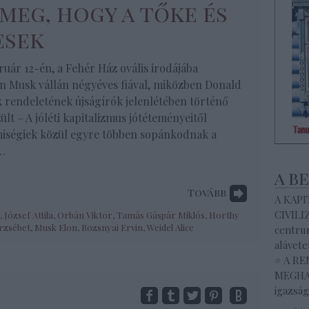
meg, hogy a tőke és
esek
uár 12-én, a Fehér Ház ovális irodájába
n Musk vállán négyéves fiával, miközben Donald
rendeletének újságírók jelenlétében történő
ült – A jóléti kapitalizmus jótéteményeitől
miségiek közül egyre többen sopánkodnak a
…
a b
Tovább
A KAP
CIVILI
,
József Attila
,
Orbán Viktor
,
Tamás Gáspár Miklós
,
Horthy
Erzsébet
,
Musk Elon
,
Rozsnyai Ervin
,
Weidel Alice
centrum
alávete
# A R
MEGHAL
igazság