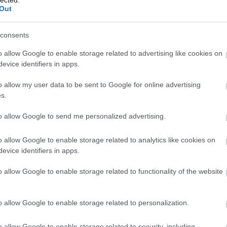
Out
consents
o allow Google to enable storage related to advertising like cookies on
evice identifiers in apps.
komment
o allow my user data to be sent to Google for online advertising
S: Novák Katalin is
s.
al vakít
to allow Google to send me personalized advertising.
tthon tehertétellé vált nincsteleneket küldték ki
o allow Google to enable storage related to analytics like cookies on
 több ezer kilométerre. Az államfő „hősi halált
evice identifiers in apps.
l” ír Facebook-oldalán a nyolcvan évvel ezelőtti,
an feláldozott 2. magyar hadseregre emlékező
o allow Google to enable storage related to functionality of the website
n viszont azt gondolom:
o allow Google to enable storage related to personalization.
Tovább
o allow Google to enable storage related to security, including