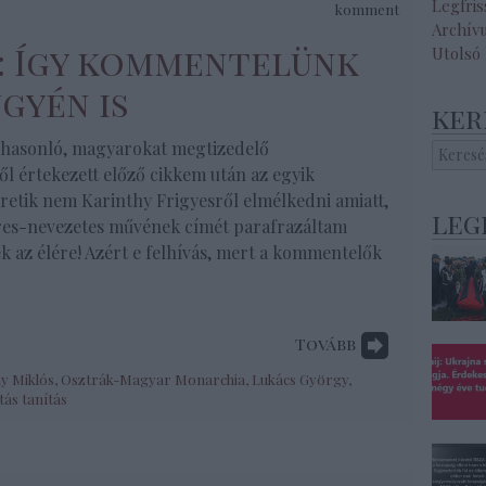
Legfri
komment
Archív
S: Így kommentelünk
Utolsó
gyén is
ker
z hasonló, magyarokat megtizedelő
l értekezett előző cikkem után az egyik
retik nem Karinthy Frigyesről elmélkedni amiatt,
leg
íres-nevezetes művének címét parafrazáltam
k az élére! Azért e felhívás, mert a kommentelők
Tovább
y Miklós
,
Osztrák-Magyar Monarchia
,
Lukács György
,
tás tanítás