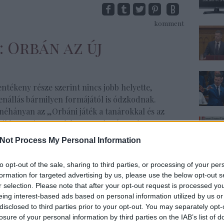
komment
: Orbán az új
entékeny része szerint nincs jobb helyette,
lenállás bármilyen formájától is ódzkodnak.
éhányan az „Orbáni játék a tanárokkal és az
cikkem miatt, amelyben a pedagógusok
kapcsolatos önkényes és átláthatatlan
Not Process My Personal Information
to opt-out of the sale, sharing to third parties, or processing of your per
formation for targeted advertising by us, please use the below opt-out s
Tovább
r selection. Please note that after your opt-out request is processed y
us
,
szakszervezet
,
pedagógusok
,
kormányzás
,
eing interest-based ads based on personal information utilized by us or
rbánizmus
,
Orbán Viktor
,
Horthy Miklós
,
Mátyás király
,
disclosed to third parties prior to your opt-out. You may separately opt-
rezsim
,
I. Sándor cár
,
Kádár-apánk
,
Kossuth-apánk
losure of your personal information by third parties on the IAB’s list of