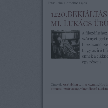
Írta:
Kabai Domokos Lajos
1220.BEKIÁLTÁ
mi, Lukács ürü
A filozófusho
szörnyetegekrő
hozzászóló. Ké
hogy az író h
ennek a cikkne
egy része a…
Címkék:
osztályharc
,
marxizmus
,
Horth
Tanácsköztársaság
,
világháború I.
,
okta