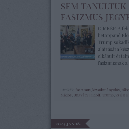
sem tanultuk 
fasizmus jegy
CÍMKÉP: A febr
betoppanó Elo
Trump sokadik 
aláírására kész
elkábult értel
fasizmusnak a
Címkék:
fasizmus
,
kizsákmányolás
,
tőke
Miklós
,
Ungváry Rudolf
,
Trump
,
Szalai 
2024.jan.18.