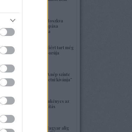
kell félnetek jó lesz!
2026. május 25. 19:37
1420. BEKIÁLTÁS: Moszkva
nagyerejű válaszcsapása
ukrajnai célpontokra
2026. május 24. 13:48
1419. BEKIÁLTÁS: Miért tart még
sokáig a Nyugat háborúja
Moszkvával?
2026. május 23. 17:35
1418. BEKIÁLTÁS: „A nép szinte
bárkit követ, aki vezetni kívánja”
2026. május 22. 18:18
1417. BEKIÁLTÁS: Önkényes az
alaptörvény-módosítás
2026. május 21. 12:45
1416. BEKIÁLTÁS: Magyar alig