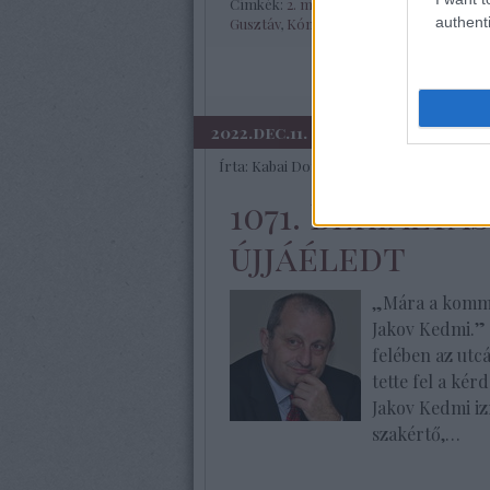
Címkék:
2. magyar hadsereg
,
Horthy Mi
authenti
Gusztáv
,
Kónya Lajos
,
ukrajnai háború
,
2022.dec.11.
Írta:
Kabai Domokos Lajos
1071. BEKIÁLTÁ
újjáéledt
„Mára a komm
Jakov Kedmi.” 
felében az ut
tette fel a ké
Jakov Kedmi izr
szakértő,…