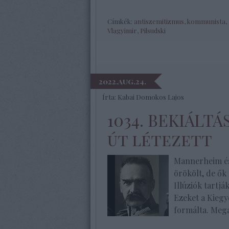
Címkék:
antiszemitizmus
,
kommunista
,
Vlagyimir
,
Pilsudski
2022.aug.24.
Írta:
Kabai Domokos Lajos
1034. BEKIÁLTÁ
út létezett
Mannerheim és
örökölt, de ők 
Illúziók tartj
Ezeket a Kiegy
formálta. Mega