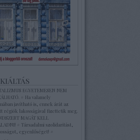
ekiáltás
ITALIZMUS EGYETEMESEN NEM
ZÁLHATÓ. # Ha valamely
ában javítható is, ennek árát az
tt régiók lakosságával fizettetik meg.
ENDSZERT MAGÁT KELL
ADNI! # Társadalmi szolidaritást,
osságot, egyenlőséget! #