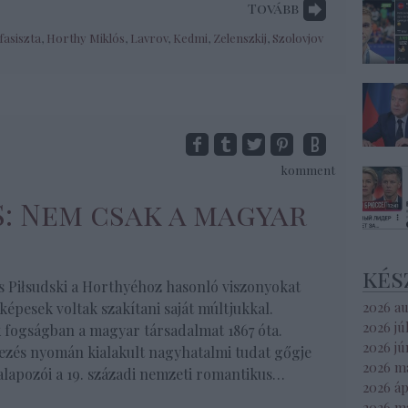
Tovább
fasiszta
,
Horthy Miklós
,
Lavrov
,
Kedmi
,
Zelenszkij
,
Szolovjov
komment
S: Nem csak a magyar
kés
 Piłsudski a Horthyéhoz hasonló viszonyokat
2026 a
képesek voltak szakítani saját múltjukkal.
2026 jú
ák fogságban a magyar társadalmat 1867 óta.
2026 jú
ezés nyomán kialakult nagyhatalmi tudat gőgje
2026 m
lapozói a 19. századi nemzeti romantikus…
2026 áp
2026 m