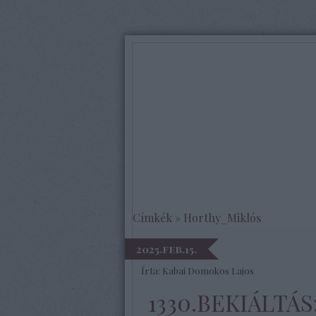
Címkék
»
Horthy_Miklós
2025.feb.15.
Írta:
Kabai Domokos Lajos
1330.BEKIÁLTÁS