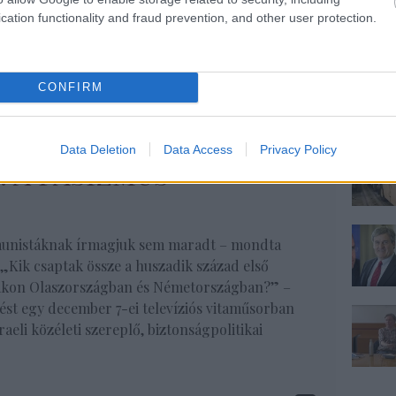
klós
,
Don-kanyar
,
Nemeskürty István
,
Novák Katalin
,
Jány
cation functionality and fraud prevention, and other user protection.
világháború II.
CONFIRM
komment
Data Deletion
Data Access
Privacy Policy
S: A fasizmus
unistáknak írmagjuk sem maradt – mondta
„Kik csaptak össze a huszadik század első
cákon Olaszországban és Németországban?” –
rdést egy december 7-ei televíziós vitaműsorban
aeli közéleti szereplő, biztonságpolitikai