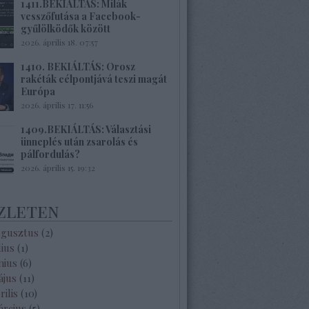
1411.BEKIÁLTÁS: Milák
vesszőfutása a Facebook-
gyűlölködők között
2026. április 18. 07:57
1410. BEKIÁLTÁS: Orosz
rakéták célpontjává teszi magát
Európa
2026. április 17. 11:56
1409.BEKIÁLTÁS: Választási
ünneplés után zsarolás és
pálfordulás?
2026. április 15. 19:32
zleten
ugusztus
(
2
)
lius
(
1
)
nius
(
6
)
ájus
(
11
)
rilis
(
10
)
árcius
(
5
)