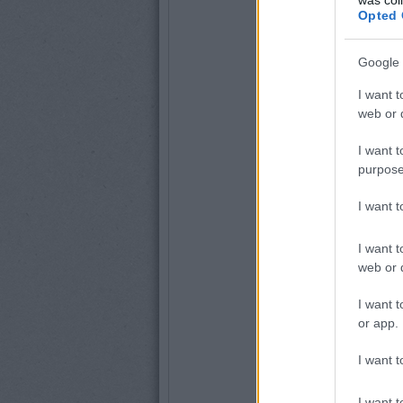
Opted 
Google 
I want t
web or d
I want t
purpose
I want 
I want t
web or d
I want t
or app.
I want t
I want t