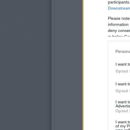
participants
Downstream 
Please note
information 
deny consent
in below Go
Persona
I want t
Opted 
I want t
Opted 
I want 
Advertis
Opted 
I want t
of my P
was col