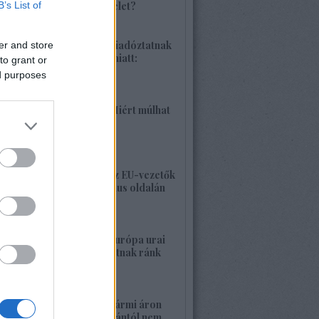
B’s List of
különleges hadművelet?
2026. június 04. 18:42
1425. BEKIÁLTÁS: Riadóztatnak
er and store
az ukrán-fasizmus miatt:
to grant or
„Európa vigyázz!”
ed purposes
2026. június 02. 21:42
1424. BEKIÁLTÁS: Miért múlhat
ki a Népszava is?
2026. május 30. 19:53
1423. BEKIÁLTÁS: Az EU-vezetők
a banderista-fasizmus oldalán
2026. május 28. 00:23
1422. BEKIÁLTÁS: Európa urai
nagy háborút hozhatnak ránk
2026. május 26. 11:25
1421. BEKIÁLTÁS: Bármi áron
megszabadulni Orbántól nem