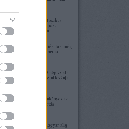
kell félnetek jó lesz!
2026. május 25. 19:37
1420. BEKIÁLTÁS: Moszkva
nagyerejű válaszcsapása
ukrajnai célpontokra
2026. május 24. 13:48
1419. BEKIÁLTÁS: Miért tart még
sokáig a Nyugat háborúja
Moszkvával?
2026. május 23. 17:35
1418. BEKIÁLTÁS: „A nép szinte
bárkit követ, aki vezetni kívánja”
2026. május 22. 18:18
1417. BEKIÁLTÁS: Önkényes az
alaptörvény-módosítás
2026. május 21. 12:45
1416. BEKIÁLTÁS: Magyar alig