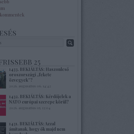
ssebb
um
 kommentek
esés
frissebb 25
1433. BEKIÁLTÁS: Haszonleső
oroszországi „fekete
özvegyek”?
2026. augusztus 06. 14:42
1432. BEKIÁLTÁS: Kérdőjelek a
NATO európai szerepe körül?
2026. augusztus 05. 13:04
1431. BEKIÁLTÁS: Azzal
ámítanak, hogy ők majd nem