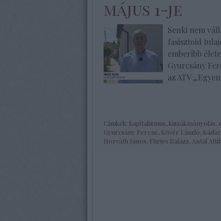
május 1-je
Senki nem válla
fasisztoid tul
emberibb élete
Gyurcsány Fere
az ATV „Egyen
Címkék:
kapitalizmus
,
kizsákmányolás
,
Gyurcsány Ferenc
,
Kövér László
,
Kádár
Horváth János
,
Fürjes Balázs
,
Antal Attil