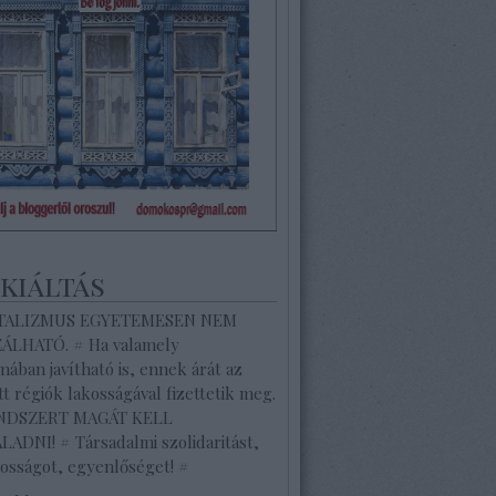
ekiáltás
ITALIZMUS EGYETEMESEN NEM
ZÁLHATÓ. # Ha valamely
ában javítható is, ennek árát az
tt régiók lakosságával fizettetik meg.
ENDSZERT MAGÁT KELL
ADNI! # Társadalmi szolidaritást,
osságot, egyenlőséget! #