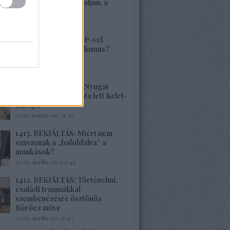
volt, alig van Kárpátalján, a
veszély összetett!
2026. május 17. 22:04
1415. BEKIÁLTÁS: MP-vel
visszatérne a szocializmus?
Aligha!
2026. május 10. 12:25
1414. BEKIÁLTÁS: A Nyugat
hulladékának lerakata lett Kelet-
Európa
2026. május 09. 11:36
1413. BEKIÁLTÁS: Miért nem
szavaznak a „baloldalra” a
munkások?
2026. április 26. 00:45
1412. BEKIÁLTÁS: Történelmi,
családi traumákkal
szembenézésre ösztönöz
Böröcz műve
2026. április 20. 11:40