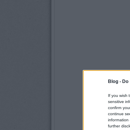
Blog -
Do 
If you wish 
sensitive in
confirm you
continue se
information 
further disc