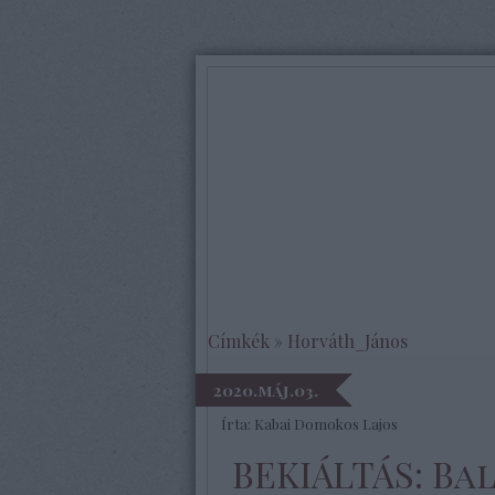
Címkék
»
Horváth_János
2020.máj.03.
Írta:
Kabai Domokos Lajos
BEKIÁLTÁS: Ba