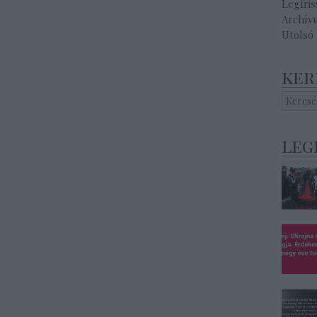
Legfri
Archív
Utolsó
ker
leg