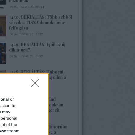
hazudnak
2026. július 08. 00:34
1430. BEKIÁLTÁS: Több sebből
vérzik a TISZA demokrácia-
felfogása
2026. június 29. 22:57
1429. BEKIÁLTÁS: Épül az új
diktatúra?
2026. június 25. 18:07
1428. BEKIÁLTÁS: Háborút
vizionál Oroszország ellen a
Spiegel
2026. június 22. 22:08
1427. BEKIÁLTÁS: Mind
sonal or
nehezebb leplezni az ukrán
ection to
rezsim fasiszta gyökereit
ou may
2026. június 21. 13:22
 personal
out of the
1426. BEKIÁLTÁS: Háborúba
 downstream
vagy békébe fordul-e a