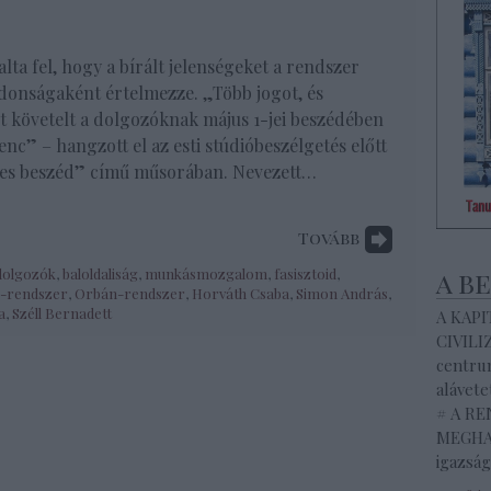
lta fel, hogy a bírált jelenségeket a rendszer
ajdonságaként értelmezze. „Több jogot, és
t követelt a dolgozóknak május 1-jei beszédében
nc” – hangzott el az esti stúdióbeszélgetés előtt
es beszéd” című műsorában. Nevezett…
Tovább
dolgozók
,
baloldaliság
,
munkásmozgalom
,
fasisztoid
,
a b
-rendszer
,
Orbán-rendszer
,
Horváth Csaba
,
Simon András
,
a
,
Széll Bernadett
A KAP
CIVILI
centrum
alávete
# A R
MEGHAL
igazság