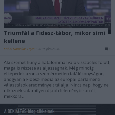
Triumfál a Fidesz-tábor, mikor sírni
kellene
Kabai Domokos Lajos
•
2019. június 06.
0
Aki szemet huny a hatalommal való visszaélés fölött,
maga is részese az aljasságnak. Még mindig
elképedek azon a szemérmetlen találékonyságon,
ahogyan a Fidesz-média az európai parlamenti
választások eredményeit tálalja. Nincs nap, hogy ne
ütköznék valamilyen újabb leleménybe arról,
mekkora…