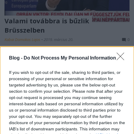
Valami továbbra is bűzlik
Brüsszelben
Kabai Domokos Lajos
•
2019. március 20.
0
Orbán Viktor azt sugallta, hogy győzött és időt nyert.
Blog -
Do Not Process My Personal Information
Mindenesetre ismét lejáratta az uniót és
Magyarországot, s hozzá még zavart is keltett. Nem
If you wish to opt-out of the sale, sharing to third parties, or
függesztik fel és nem zárják ki a Fideszt, a párt
processing of your personal or sensitive information for
önként felfüggeszti részvételét az Európai Parlament
targeted advertising by us, please use the below opt-out
néppárti frakciójában.” Március 20-án 19:45…
section to confirm your selection. Please note that after your
opt-out request is processed you may continue seeing
interest-based ads based on personal information utilized by
us or personal information disclosed to third parties prior to
your opt-out. You may separately opt-out of the further
disclosure of your personal information by third parties on the
IAB’s list of downstream participants. This information may