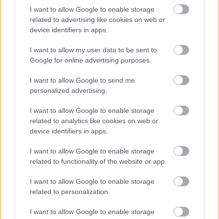
I want to allow Google to enable storage
related to advertising like cookies on web or
device identifiers in apps.
I want to allow my user data to be sent to
Google for online advertising purposes.
I want to allow Google to send me
personalized advertising.
I want to allow Google to enable storage
related to analytics like cookies on web or
device identifiers in apps.
I want to allow Google to enable storage
Harcias magyarok
related to functionality of the website or app.
Kabai Domokos Lajos
•
2017. december 17.
23
I want to allow Google to enable storage
related to personalization.
Mindent a szívnek, semmit az észnek! Ez a hatalom
megtartásának mai követelménye. Orbán is, Kövér is
I want to allow Google to enable storage