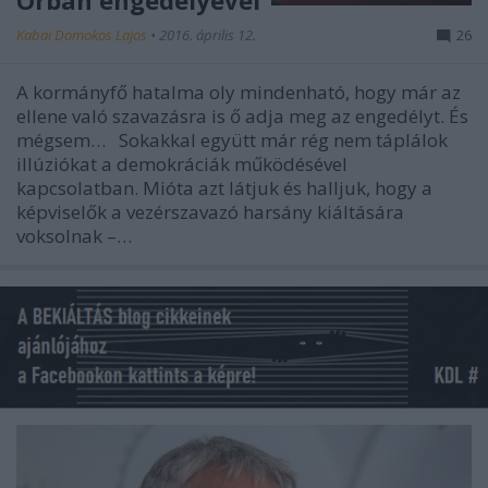
Orbán engedélyével
Kabai Domokos Lajos
•
2016. április 12.
26
A kormányfő hatalma oly mindenható, hogy már az
ellene való szavazásra is ő adja meg az engedélyt. És
mégsem… Sokakkal együtt már rég nem táplálok
illúziókat a demokráciák működésével
kapcsolatban. Mióta azt látjuk és halljuk, hogy a
képviselők a vezérszavazó harsány kiáltására
voksolnak –…