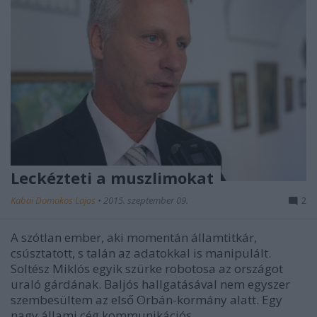
Leckézteti a muszlimokat
Kabai Domokos Lajos
•
2015. szeptember 09.
2
A szótlan ember, aki momentán államtitkár,
csúsztatott, s talán az adatokkal is manipulált.
Soltész Miklós egyik szürke robotosa az országot
uraló gárdának. Baljós hallgatásával nem egyszer
szembesültem az első Orbán-kormány alatt. Egy
nagy állami cég kommunikációs…