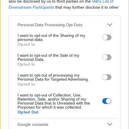
also be disclosed by us to third parties on the
IAB’s List of
Downstream Participants
that may further disclose it to other
third parties.
Please note that this website/app uses one or more Google
Personal Data Processing Opt Outs
services and may gather and store information including but
not limited to your visit or usage behaviour. You may click to
I want to opt-out of the Sharing of my
personal data.
grant or deny consent to Google and its third-party tags to
Opted In
use your data for below specified purposes in below Google
consent section.
I want to opt-out of the Sale of my
Bűn a bérvisszatartás
Personal Data.
Opted In
Kabai Domokos Lajos
•
2018. december 26.
0
I want to opt-out of processing my
Personal Data for Targeted Advertising.
A kormányfő hazugságot vizionál ott, ahol a döntése
Opted In
nyomán alapvető katolikus érték sérül.
Felebarátaim! Közöttük is elsősorban azok az
I want to opt-out of Collection, Use,
Retention, Sale, and/or Sharing of my
embertársaim, akikkel hol itt, hol ott összehozott a
Personal Data that Is Unrelated with the
sors, ám csak nyugdíjba vonulásuk után derült ki
Purposes for which it was collected.
Opted Out
róluk, hogy felismerték magukban a buzgó
vallásost. Ne…
Google consents