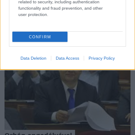
érzelmi politizálást folytat. De a hasonló
related to security, including authentication
magatartást mindig összeomlások követték a
functionality and fraud prevention, and other
történelmünkben. Sajátos kijelentést tett december
user protection.
16-án, szombaton Kövér László. Még tán
szamárságnak is…
CONFIRM
Data Deletion
Data Access
Privacy Policy