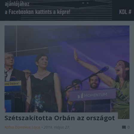
Szétszakította Orbán az országot
Kabai Domokos Lajos
•
2019. május 27.
0