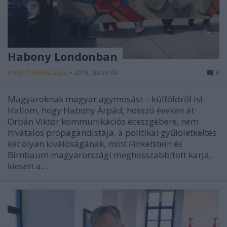
Habony Londonban
Kabai Domokos Lajos
•
2019. április 09.
0
Magyaroknak magyar agymosást – külföldről is!
Hallom, hogy Habony Árpád, hosszú éveken át
Orbán Viktor kommunikációs éceszgébere, nem
hivatalos propagandistája, a politikai gyűlöletkeltés
két olyan kiválóságának, mint Finkelstein és
Birnbaum magyarországi meghosszabbított karja,
kiesett a…