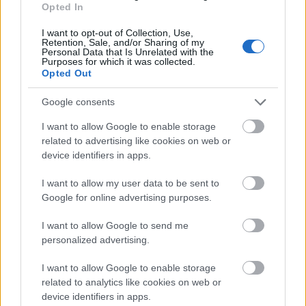
Opted In
I want to opt-out of Collection, Use,
Retention, Sale, and/or Sharing of my
Personal Data that Is Unrelated with the
Purposes for which it was collected.
Opted Out
Google consents
I want to allow Google to enable storage
related to advertising like cookies on web or
device identifiers in apps.
BEKIÁLTÁS: Dúl a jobboldali
I want to allow my user data to be sent to
médiaháború
Google for online advertising purposes.
Kabai Domokos Lajos
•
2019. szeptember 13.
0
I want to allow Google to send me
personalized advertising.
A játéktéren kívül szoríthatják a független,
konzervatív Magyar Hangot az új kormánypárti
I want to allow Google to enable storage
hetilappal, a Mandinerrel. Nem szűnik a jövés-
related to analytics like cookies on web or
menés a közéleti újságok médiapiacán. Már
device identifiers in apps.