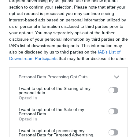
targeted advertising by us, please use the below opt-out
section to confirm your selection. Please note that after your
opt-out request is processed you may continue seeing
interest-based ads based on personal information utilized by
us or personal information disclosed to third parties prior to
your opt-out. You may separately opt-out of the further
disclosure of your personal information by third parties on the
BEKIÁLTÁS: Mártír lehet Pikóból
IAB’s list of downstream participants. This information may
also be disclosed by us to third parties on the
IAB’s List of
Kabai Domokos Lajos
•
2019. szeptember 17.
0
Downstream Participants
that may further disclose it to other
third parties.
A kormánypártiak túllőttek a célon, most a
Please note that this website/app uses one or more Google
Personal Data Processing Opt Outs
hallgatás falával próbálják körülvenni a VIII. kerületi
services and may gather and store information including but
ellenzéki polgármester-jelöltet. Mintha beintett
not limited to your visit or usage behaviour. You may click to
I want to opt-out of the Sharing of my
volna egy láthatatlan kéz, úgy szűnt meg mára a
personal data.
grant or deny consent to Google and its third-party tags to
kormánypárti megmondó embereknek az elmúlt
Opted In
use your data for below specified purposes in below Google
hetet uraló, a Pikó András budapesti józsefvárosi…
consent section.
I want to opt-out of the Sale of my
Personal Data.
Opted In
I want to opt-out of processing my
Personal Data for Targeted Advertising.