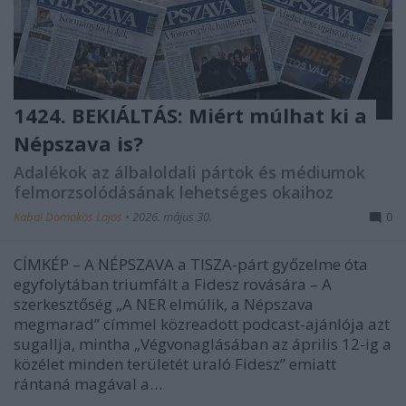
1424. BEKIÁLTÁS: Miért múlhat ki a
Népszava is?
Adalékok az álbaloldali pártok és médiumok
felmorzsolódásának lehetséges okaihoz
Kabai Domokos Lajos
•
2026. május 30.
0
CÍMKÉP – A NÉPSZAVA a TISZA-párt győzelme óta
egyfolytában triumfált a Fidesz rovására – A
szerkesztőség „A NER elmúlik, a Népszava
megmarad” címmel közreadott podcast-ajánlója azt
sugallja, mintha „Végvonaglásában az április 12-ig a
közélet minden területét uraló Fidesz” emiatt
rántaná magával a…