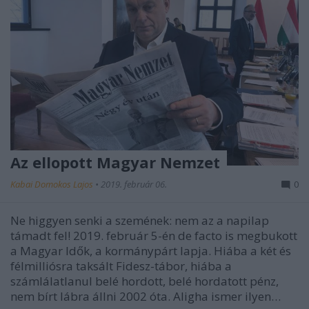
Az ellopott Magyar Nemzet
Kabai Domokos Lajos
•
2019. február 06.
0
Ne higgyen senki a szemének: nem az a napilap
támadt fel! 2019. február 5-én de facto is megbukott
a Magyar Idők, a kormánypárt lapja. Hiába a két és
félmilliósra taksált Fidesz-tábor, hiába a
számlálatlanul belé hordott, belé hordatott pénz,
nem bírt lábra állni 2002 óta. Aligha ismer ilyen…