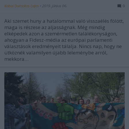
Kabai Domokos Lajos
•
2019. június 06.
0
Aki szemet huny a hatalommal való visszaélés fölött,
maga is részese az aljasságnak. Még mindig
elképedek azon a szemérmetlen találékonyságon,
ahogyan a Fidesz-média az európai parlamenti
választások eredményeit tálalja. Nincs nap, hogy ne
ütköznék valamilyen újabb leleménybe arról,
mekkora…