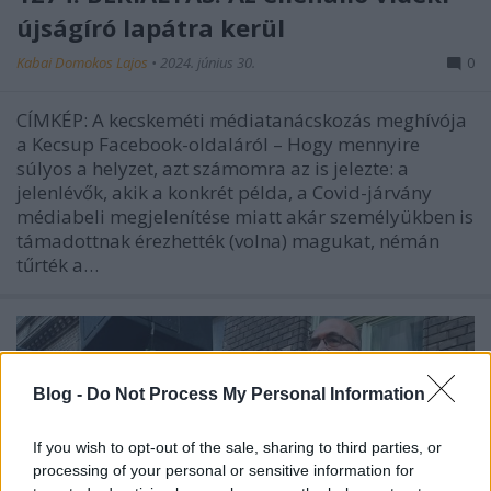
újságíró lapátra kerül
Kabai Domokos Lajos
•
2024. június 30.
0
CÍMKÉP: A kecskeméti médiatanácskozás meghívója
a Kecsup Facebook-oldaláról – Hogy mennyire
súlyos a helyzet, azt számomra az is jelezte: a
jelenlévők, akik a konkrét példa, a Covid-járvány
médiabeli megjelenítése miatt akár személyükben is
támadottnak érezhették (volna) magukat, némán
tűrték a…
Blog -
Do Not Process My Personal Information
If you wish to opt-out of the sale, sharing to third parties, or
processing of your personal or sensitive information for