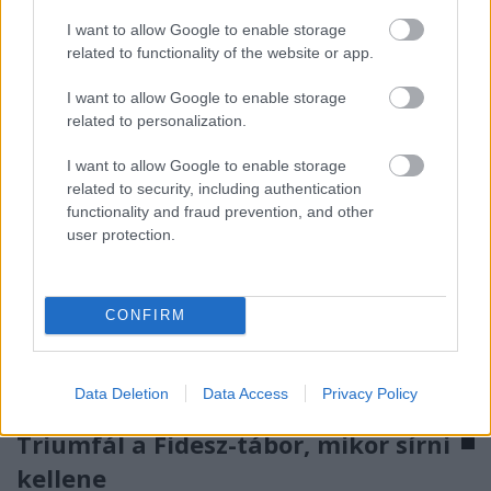
amennyiben létezik ilyen a magyarországi viszonyok
között, ahol főként azon múlik egy internetes vagy
I want to allow Google to enable storage
nyomtatott…
related to functionality of the website or app.
I want to allow Google to enable storage
related to personalization.
I want to allow Google to enable storage
related to security, including authentication
functionality and fraud prevention, and other
user protection.
CONFIRM
Data Deletion
Data Access
Privacy Policy
Triumfál a Fidesz-tábor, mikor sírni
kellene