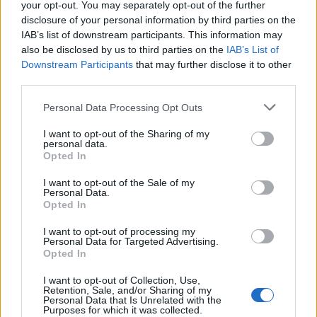
your opt-out. You may separately opt-out of the further
972. BEKIÁLTÁS: Az Euronews meg a
disclosure of your personal information by third parties on the
Moszkva-fóbia
IAB’s list of downstream participants. This information may
also be disclosed by us to third parties on the
IAB’s List of
Kabai Domokos Lajos
•
2022. január 13.
0
Downstream Participants
that may further disclose it to other
third parties.
Előítéletek, csúsztatások, félinformációk uralják a
Please note that this website/app uses one or more Google
közbeszédet a geopolitikai átrendeződések
Personal Data Processing Opt Outs
services and may gather and store information including but
előestéjén. „Orosz katona az eltelt évtizedekben
not limited to your visit or usage behaviour. You may click to
I want to opt-out of the Sharing of my
önként sosem távozott, ha valahol megvetette a
personal data.
grant or deny consent to Google and its third-party tags to
lábát”– ezt állította az Euronews a címemre naponta
Opted In
use your data for below specified purposes in below Google
érkező hírválogatásának január 13-ikai, csütörtöki…
consent section.
I want to opt-out of the Sale of my
Personal Data.
Opted In
I want to opt-out of processing my
Personal Data for Targeted Advertising.
Opted In
I want to opt-out of Collection, Use,
Retention, Sale, and/or Sharing of my
Personal Data that Is Unrelated with the
Purposes for which it was collected.