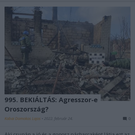
995. BEKIÁLTÁS: Agresszor-e
Oroszország?
Kabai Domokos Lajos
•
2022. február 24.
0
Aki csupán a jó és a gonosz párharcaként látja ezt az