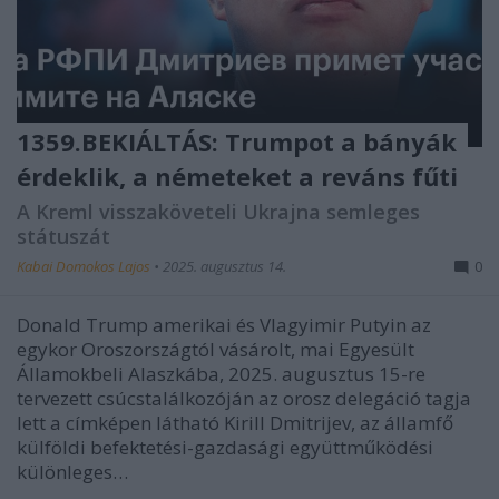
1359.BEKIÁLTÁS: Trumpot a bányák
érdeklik, a németeket a reváns fűti
A Kreml visszaköveteli Ukrajna semleges
státuszát
Kabai Domokos Lajos
•
2025. augusztus 14.
0
Donald Trump amerikai és Vlagyimir Putyin az
egykor Oroszországtól vásárolt, mai Egyesült
Államokbeli Alaszkába, 2025. augusztus 15-re
tervezett csúcstalálkozóján az orosz delegáció tagja
lett a címképen látható Kirill Dmitrijev, az államfő
külföldi befektetési-gazdasági együttműködési
különleges…