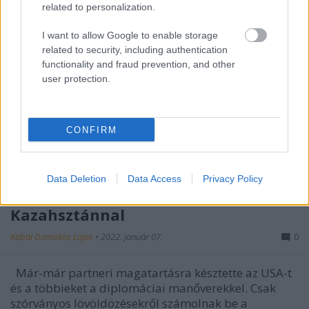
related to personalization.
I want to allow Google to enable storage
related to security, including authentication
functionality and fraud prevention, and other
user protection.
CONFIRM
Data Deletion
Data Access
Privacy Policy
968. BEKIÁLTÁS: Putyin mutatványa
Kazahsztánnal
Kabai Domokos Lajos
•
2022. január 07.
0
Már-már partneri magatartásra késztette az USA-t
és a többieket a diplomáciai manőverekkel. Csak
szórványos lövöldözésekről számolnak be a