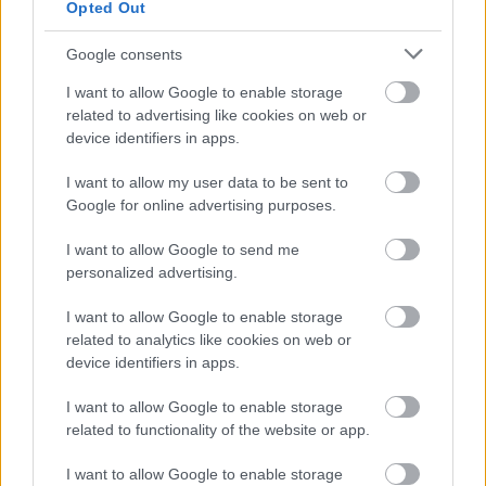
Opted Out
Google consents
I want to allow Google to enable storage
related to advertising like cookies on web or
device identifiers in apps.
971. BEKIÁLTÁS: A kazah ügy a
I want to allow my user data to be sent to
propagandában
Google for online advertising purposes.
Kabai Domokos Lajos
•
2022. január 11.
0
I want to allow Google to send me
personalized advertising.
A Klubrádió a török sajtóhoz hasonlóan,
részinformációkkal befolyásolta a közönségét.
I want to allow Google to enable storage
Január 6-án, csütörtökön, moszkvai idő szerint éjjel 1
related to analytics like cookies on web or
óra 20 perckor jelentette be Nikol Pashinjan örmény
device identifiers in apps.
kormányfő, aki momentán az Oroszország által
vezetett úgymond kis NATO, a Kollektív Biztonsági…
I want to allow Google to enable storage
related to functionality of the website or app.
I want to allow Google to enable storage