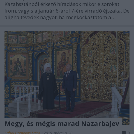
Kazahsztánból érkező híradások mikor e sorokat
írom, vagyis a január 6-áról 7-ére virradó éjszaka. De
aligha tévedek nagyot, ha megkockáztatom a…
Megy, és mégis marad Nazarbajev
Kabai Domokos Lajos
•
2019. március 20.
0