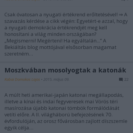
Csak óvatosan a nyugati értékrend erőltetésével! ⇒ A
szavazás kérdése a cikk végén: Egyetért-e azzal, hogy
a nyugati demokrácia értékrendjét meg kell
honosítani a világ minden országában?
„Megismerni! Megérteni! Ha egyáltalán...” A
Bekiáltás blog mottójával elsősorban magamat
szeretném…
Moszkvában mosolyogtak a katonák
Kabai Domokos Lajos
•
2015. május 09.
22
A múlt heti amerikai-japán katonai megállapodás,
illetve a kínai és indai fegyveresek mai Vörös téri
masírozása újabb katonai tömbök formálódását
vetíti előre. A II. világháború befejezésének 70.
évfordulóján, az orosz fővárosban zajlott díszszemle
egyik célja…