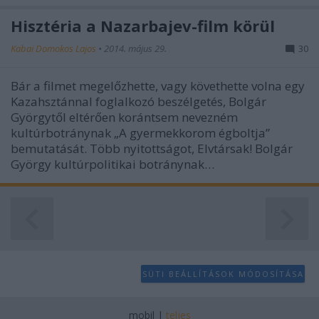
Hisztéria a Nazarbajev-film körül
Kabai Domokos Lajos
•
2014. május 29.
30
Bár a filmet megelőzhette, vagy követhette volna egy
Kazahsztánnal foglalkozó beszélgetés, Bolgár
Györgytől eltérően korántsem nevezném
kultúrbotránynak „A gyermekkorom égboltja”
bemutatását. Több nyitottságot, Elvtársak! Bolgár
György kultúrpolitikai botránynak…
SÜTI BEÁLLÍTÁSOK MÓDOSÍTÁSA
mobil
|
teljes