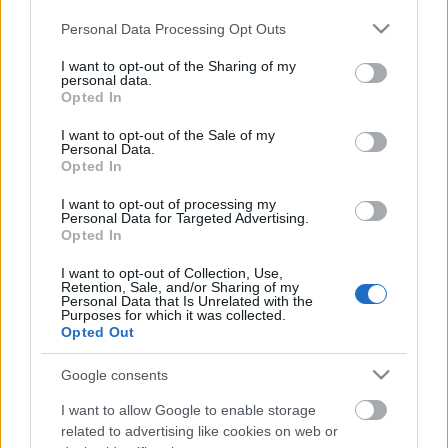
Please note that this website/app uses one or more Google
Personal Data Processing Opt Outs
services and may gather and store information including but
not limited to your visit or usage behaviour. You may click to
I want to opt-out of the Sharing of my
personal data.
grant or deny consent to Google and its third-party tags to
Opted In
use your data for below specified purposes in below Google
consent section.
I want to opt-out of the Sale of my
Personal Data.
Opted In
I want to opt-out of processing my
Personal Data for Targeted Advertising.
Opted In
I want to opt-out of Collection, Use,
Trump a koreai egyesítés ellen
Retention, Sale, and/or Sharing of my
Personal Data that Is Unrelated with the
Kabai Domokos Lajos
•
2018. június 15.
6
Purposes for which it was collected.
Opted Out
Egy öntudatában, gazdasági és katonai erejében
Google consents
megerősödött Korea az USA és Japán ellensége
lehetne. Jöttem, láttam, és ripsz ropsz győztem! –
I want to allow Google to enable storage
sugallta Donald Trump amerikai elnök az észak-
related to advertising like cookies on web or