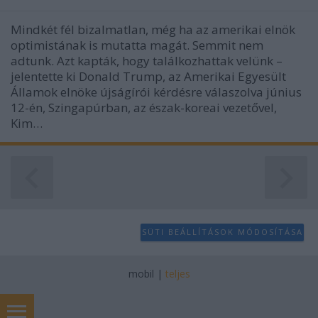
Mindkét fél bizalmatlan, még ha az amerikai elnök
optimistának is mutatta magát. Semmit nem
adtunk. Azt kapták, hogy találkozhattak velünk –
jelentette ki Donald Trump, az Amerikai Egyesült
Államok elnöke újságírói kérdésre válaszolva június
12-én, Szingapúrban, az észak-koreai vezetővel,
Kim…
SÜTI BEÁLLÍTÁSOK MÓDOSÍTÁSA
mobil
|
teljes