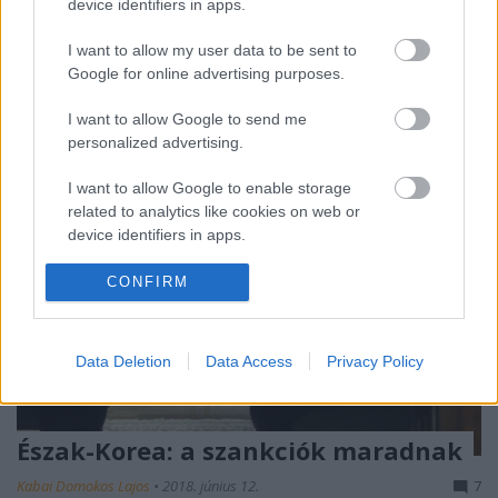
koreai vezetővel, Kim Dzsongunnal folytatott
device identifiers in apps.
tárgyalásait követően. De ahogy telnek a napok, úgy
I want to allow my user data to be sent to
válik…
Google for online advertising purposes.
I want to allow Google to send me
personalized advertising.
I want to allow Google to enable storage
related to analytics like cookies on web or
device identifiers in apps.
I want to allow Google to enable storage
CONFIRM
related to functionality of the website or app.
I want to allow Google to enable storage
Data Deletion
Data Access
Privacy Policy
related to personalization.
I want to allow Google to enable storage
related to security, including authentication
Észak-Korea: a szankciók maradnak
functionality and fraud prevention, and other
Kabai Domokos Lajos
•
2018. június 12.
7
user protection.