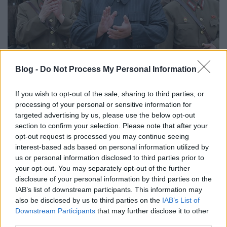
BEKIÁLTÁS: Kim Dzsongun harca a
Blog -
Do Not Process My Personal Information
vírussal
If you wish to opt-out of the sale, sharing to third parties, or
Kabai Domokos Lajos
•
2020. március 19.
0
processing of your personal or sensitive information for
targeted advertising by us, please use the below opt-out
Észak-Korea vezetője akár egy újabb éhínséget is
section to confirm your selection. Please note that after your
vállal, hogy megelőzzék a nagy járványt. Sokan
opt-out request is processed you may continue seeing
aggódnak, miként birkózik meg a koronavírus-
interest-based ads based on personal information utilized by
járvánnyal a világtól elzárt Koreai Népi
us or personal information disclosed to third parties prior to
Demokratikus Köztársaság (KNDK), vagyis Észak-
your opt-out. You may separately opt-out of the further
Korea. Erre a kérdésre igyekezett válaszolni Andrej
disclosure of your personal information by third parties on the
Lanykov a…
IAB’s list of downstream participants. This information may
also be disclosed by us to third parties on the
IAB’s List of
Downstream Participants
that may further disclose it to other
third parties.