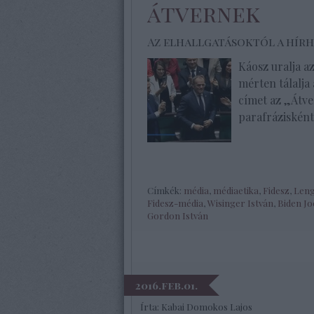
átvernek
Az elhallgatásoktól a hírh
Káosz uralja a
mérten tálalja
címet az „Átve
parafrázisként
Címkék:
média
,
médiaetika
,
Fidesz
,
Leng
Fidesz-média
,
Wisinger István
,
Biden Jo
Gordon István
2016.feb.01.
Írta:
Kabai Domokos Lajos