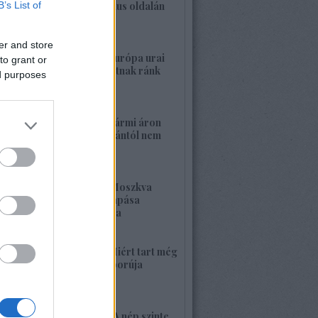
B’s List of
a banderista-fasizmus oldalán
2026. május 28. 00:23
er and store
1422. BEKIÁLTÁS: Európa urai
to grant or
nagy háborút hozhatnak ránk
ed purposes
2026. május 26. 11:25
1421. BEKIÁLTÁS: Bármi áron
megszabadulni Orbántól nem
kell félnetek jó lesz!
2026. május 25. 19:37
1420. BEKIÁLTÁS: Moszkva
nagyerejű válaszcsapása
ukrajnai célpontokra
2026. május 24. 13:48
1419. BEKIÁLTÁS: Miért tart még
sokáig a Nyugat háborúja
Moszkvával?
2026. május 23. 17:35
1418. BEKIÁLTÁS: „A nép szinte