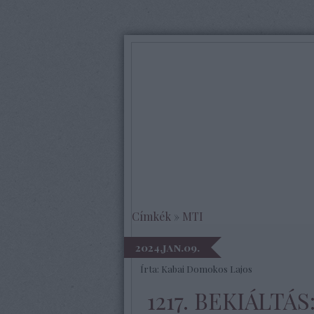
Címkék
»
MTI
2024.jan.09.
Írta:
Kabai Domokos Lajos
1217. BEKIÁLTÁ