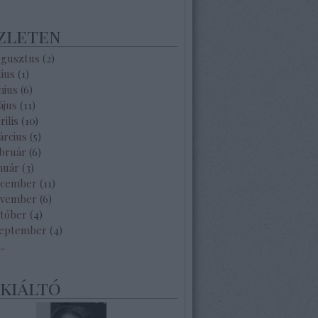
zleten
ugusztus
(
2
)
lius
(
1
)
nius
(
6
)
ájus
(
11
)
rilis
(
10
)
árcius
(
5
)
ebruár
(
6
)
nuár
(
3
)
ecember
(
11
)
ovember
(
6
)
któber
(
4
)
zeptember
(
4
)
...
ekiáltó