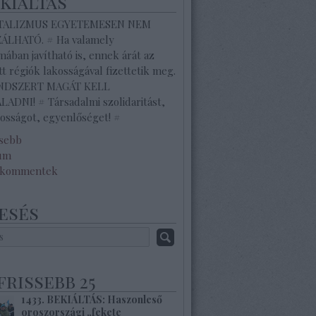
ekiáltás
ITALIZMUS EGYETEMESEN NEM
ZÁLHATÓ. # Ha valamely
ában javítható is, ennek árát az
tt régiók lakosságával fizettetik meg.
ENDSZERT MAGÁT KELL
ADNI! # Társadalmi szolidaritást,
osságot, egyenlőséget! #
ssebb
um
 kommentek
esés
frissebb 25
1433. BEKIÁLTÁS: Haszonleső
oroszországi „fekete