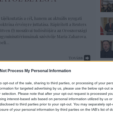
tájékoztatás a cél, hanem az aktuális nyugati
trína érvényre juttatása. Rápirított a Reuters
tven (!) moszkvai tudósítójára az Oroszországi
ügyminisztériumának szóvivője Maria Zaharova.
beli…
Tovább
ság
,
Oroszország
,
MTI
,
Ukrajna
,
Reuters
,
NATO
,
Putyin
,
ofóbia
,
Sz. Bíró Zoltán
,
Zaharova
,
Kőműves Anita
Not Process My Personal Information
to opt-out of the sale, sharing to third parties, or processing of your per
formation for targeted advertising by us, please use the below opt-out s
r selection. Please note that after your opt-out request is processed y
eing interest-based ads based on personal information utilized by us or
9
komment
disclosed to third parties prior to your opt-out. You may separately opt-
losure of your personal information by third parties on the IAB’s list of