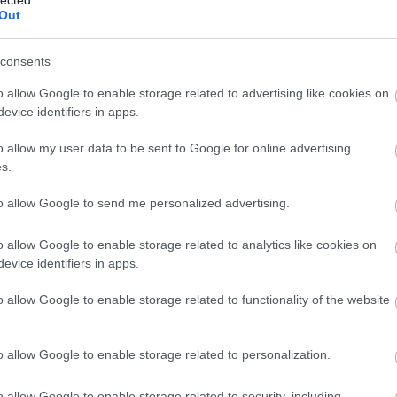
Out
 szakértők szerint a föderalizációs törvény
évekig tartó alkudozás kezdődhet. Julia
consents
alázónak és árulónak nevezte a Rada döntését.
 Távirati Iroda is kiadta a hírt, hogy
o allow Google to enable storage related to advertising like cookies on
etro Porosenko ukrán…
evice identifiers in apps.
o allow my user data to be sent to Google for online advertising
Tovább
s.
,
Ukrajna
,
CIA
,
Hitler
,
Timosenko
,
Putyin
,
Bandera
,
Donyeck
,
to allow Google to send me personalized advertising.
enko
,
Kommerszant
,
Nemzetközi Kapcsolatok Moszkvai
ő Hadsereg
o allow Google to enable storage related to analytics like cookies on
evice identifiers in apps.
o allow Google to enable storage related to functionality of the website
o allow Google to enable storage related to personalization.
o allow Google to enable storage related to security, including