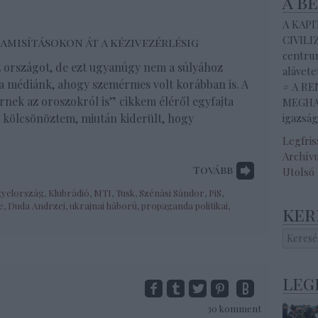
a b
A KAP
CIVILI
amisításokon át a kézivezérlésig
centrum
z országot, de ezt ugyanúgy nem a súlyához
alávete
 a médiánk, ahogy szemérmes volt korábban is. A
# A R
rnek az oroszokról is” cikkem éléről egyfajta
MEGHAL
 kölcsönöztem, miután kiderült, hogy
igazság
Legfri
Archív
Tovább
Utolsó
yelország
,
Klubrádió
,
MTI
,
Tusk
,
Szénási Sándor
,
PiS
,
e
,
Duda Andrzej
,
ukrajnai háború
,
propaganda politikai
,
ker
leg
30
komment