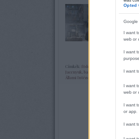
Opted 
Ukrán és orosz
elfogadásával 
Google 
Timosenko meg
Immár a Magyar
I want t
csütörtökön P
web or d
I want t
purpose
Címkék:
föderáció
,
fasiszta
,
Index
,
MTI
I want 
Jacenyuk
,
banderista
,
Luganszk
,
Poros
Állami Intézete (MGIMO)
,
Ukrán Felkel
I want t
web or d
I want t
or app.
I want t
I want t