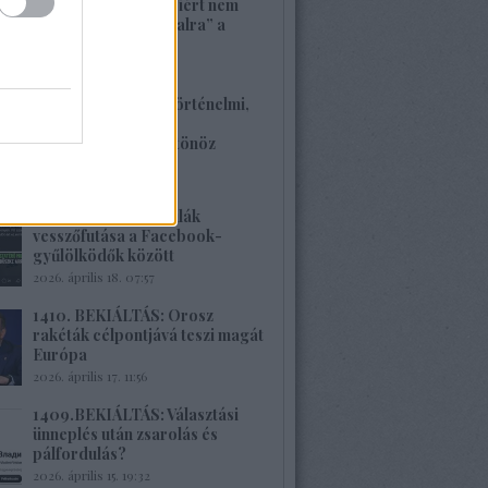
1413. BEKIÁLTÁS: Miért nem
szavaznak a „baloldalra” a
munkások?
2026. április 26. 00:45
1412. BEKIÁLTÁS: Történelmi,
családi traumákkal
szembenézésre ösztönöz
Böröcz műve
2026. április 20. 11:40
1411.BEKIÁLTÁS: Milák
vesszőfutása a Facebook-
gyűlölködők között
2026. április 18. 07:57
1410. BEKIÁLTÁS: Orosz
rakéták célpontjává teszi magát
Európa
2026. április 17. 11:56
1409.BEKIÁLTÁS: Választási
ünneplés után zsarolás és
pálfordulás?
2026. április 15. 19:32