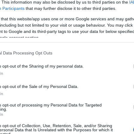
oszország!
. This information may also be disclosed by us to third parties on the
IA
Participants
that may further disclose it to other third parties.
ár végre barátságosabban beszélt Oroszország
 that this website/app uses one or more Google services and may gath
 a terroristák elleni érdemi fellépéssel továbbra
including but not limited to your visit or usage behaviour. You may click 
yugati kormányok. Jens Stoltenberg NATO-
 to Google and its third-party tags to use your data for below specifi
t az elmúlt héten megszaporodott
ogle consent section.
tók táborába. Az eddig…
l Data Processing Opt Outs
Tovább
o opt-out of the Sharing of my personal data.
zország
,
MTI
,
NATO
,
Stoltenberg
,
Iszlám Állam
,
Eurázsiai
In
o opt-out of the Sale of my Personal Data.
In
to opt-out of processing my Personal Data for Targeted
ing.
In
6
komment
rvény sem hoz békét
o opt-out of Collection, Use, Retention, Sale, and/or Sharing
ersonal Data that Is Unrelated with the Purposes for which it
lected.