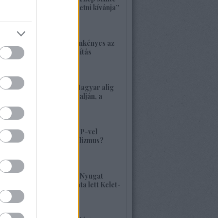
bárkit követ, aki vezetni kívánja”
2026. május 22. 18:18
1417. BEKIÁLTÁS: Önkényes az
alaptörvény-módosítás
2026. május 21. 12:45
1416. BEKIÁLTÁS: Magyar alig
volt, alig van Kárpátalján, a
veszély összetett!
2026. május 17. 22:04
1415. BEKIÁLTÁS: MP-vel
visszatérne a szocializmus?
Aligha!
2026. május 10. 12:25
1414. BEKIÁLTÁS: A Nyugat
hulladékának lerakata lett Kelet-
Európa
2026. május 09. 11:36