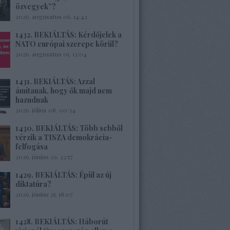
özvegyek”?
2026. augusztus 06. 14:42
1432. BEKIÁLTÁS: Kérdőjelek a
NATO európai szerepe körül?
2026. augusztus 05. 13:04
1431. BEKIÁLTÁS: Azzal
ámítanak, hogy ők majd nem
hazudnak
2026. július 08. 00:34
1430. BEKIÁLTÁS: Több sebből
vérzik a TISZA demokrácia-
felfogása
2026. június 29. 22:57
1429. BEKIÁLTÁS: Épül az új
diktatúra?
2026. június 25. 18:07
1428. BEKIÁLTÁS: Háborút