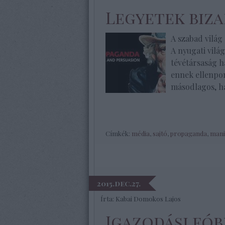
Legyetek biz
A szabad világ
A nyugati vilá
tévétársaság h
ennek ellenpon
másodlagos, h
Címkék:
média
,
sajtó
,
propaganda
,
mani
2015.dec.27.
Írta:
Kabai Domokos Lajos
Igazodási fób