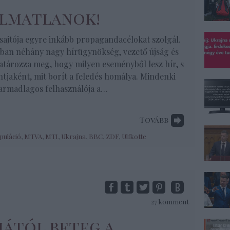
almatlanok!
 sajtója egyre inkább propagandacélokat szolgál.
gban néhány nagy hírügynökség, vezető újság és
atározza meg, hogy milyen eseményből lesz hír, s
tjaként, mit borít a feledés homálya. Mindenki
armadlagos felhasználója a…
Tovább
puláció
,
MTVA
,
MTI
,
Ukrajna
,
BBC
,
ZDF
,
Ulfkotte
27
komment
iától beteg a