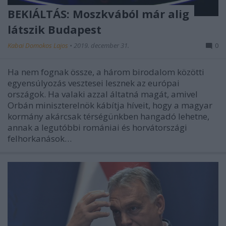
BEKIÁLTÁS: Moszkvából már alig
látszik Budapest
Kabai Domokos Lajos
•
2019. december 31.
0
Ha nem fognak össze, a három birodalom közötti
egyensúlyozás vesztesei lesznek az európai
országok. Ha valaki azzal áltatná magát, amivel
Orbán miniszterelnök kábítja híveit, hogy a magyar
kormány akárcsak térségünkben hangadó lehetne,
annak a legutóbbi romániai és horvátországi
felhorkanások…