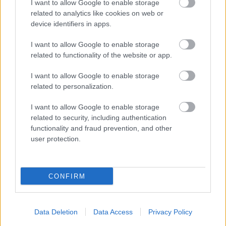
I want to allow Google to enable storage
related to analytics like cookies on web or
device identifiers in apps.
828.BEKIÁLTÁS: Sem Biden, sem
Trump nem vált meg bennünket
I want to allow Google to enable storage
related to functionality of the website or app.
Kabai Domokos Lajos
•
2020. november 06.
0
I want to allow Google to enable storage
related to personalization.
A magyar értelmiség mindegyik csoportja kívülről
várja az ország viszonyainak rendezését. Már
I want to allow Google to enable storage
megint álmodoznak a hazai értelmiségi közbeszéd
related to security, including authentication
alakítói. A kormányzat körüli megmondó emberek
functionality and fraud prevention, and other
azért bizakodnak Donald Trump újraválasztásában,
user protection.
mert ettől remélik, hogy továbbra is
következmények…
CONFIRM
Data Deletion
Data Access
Privacy Policy