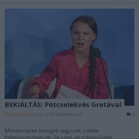
BEKIÁLTÁS: Pótcselekvés Gretával
Kabai Domokos Lajos
•
2019. szeptember 25.
0
Mindannyian betegek vagyunk, s ebbe
belepusztulhatunk. Se szeri, se száma Greta