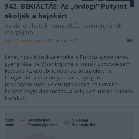
942. BEKIÁLTÁS: Az „ördögi” Putyint
okolják a bajokért
Az elmúlt hetek nemzetközi eseményeinek
margójára
Kabai Domokos Lajos
•
2021. november 20.
0
Lehet, hogy Moszkva érdeke is Európa egységének
gyengítése, de Washingtoné, s immár Londoné sem
kevésbé. Az utóbbi időben az eddigieknél is
hangosabb volt a putyinozás a nyugati
propagandában. Az energiaválság, az ukrajnai
helyzet megoldatlansága, a belorusz–ukrán határon
kialakult…