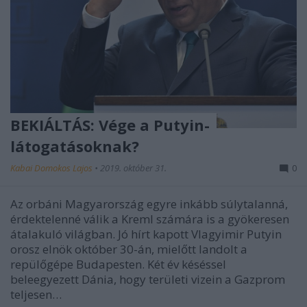
BEKIÁLTÁS: Vége a Putyin-
látogatásoknak?
Kabai Domokos Lajos
•
2019. október 31.
0
Az orbáni Magyarország egyre inkább súlytalanná,
érdektelenné válik a Kreml számára is a gyökeresen
átalakuló világban. Jó hírt kapott Vlagyimir Putyin
orosz elnök október 30-án, mielőtt landolt a
repülőgépe Budapesten. Két év késéssel
beleegyezett Dánia, hogy területi vizein a Gazprom
teljesen…