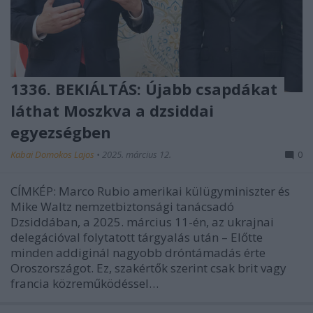
1336. BEKIÁLTÁS: Újabb csapdákat
láthat Moszkva a dzsiddai
egyezségben
Kabai Domokos Lajos
•
2025. március 12.
0
CÍMKÉP: Marco Rubio amerikai külügyminiszter és
Mike Waltz nemzetbiztonsági tanácsadó
Dzsiddában, a 2025. március 11-én, az ukrajnai
delegációval folytatott tárgyalás után – Előtte
minden addiginál nagyobb dróntámadás érte
Oroszországot. Ez, szakértők szerint csak brit vagy
francia közreműködéssel…