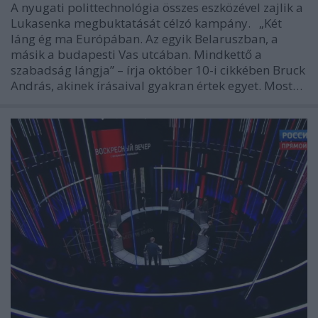
A nyugati polittechnológia összes eszközével zajlik a
Lukasenka megbuktatását célzó kampány. „Két
láng ég ma Európában. Az egyik Belaruszban, a
másik a budapesti Vas utcában. Mindkettő a
szabadság lángja” – írja október 10-i cikkében Bruck
András, akinek írásaival gyakran értek egyet. Most…