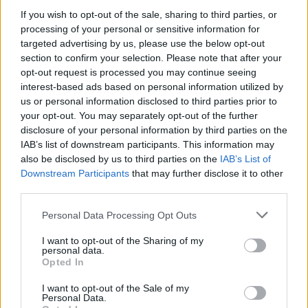
az…
If you wish to opt-out of the sale, sharing to third parties, or
processing of your personal or sensitive information for
targeted advertising by us, please use the below opt-out
section to confirm your selection. Please note that after your
opt-out request is processed you may continue seeing
interest-based ads based on personal information utilized by
us or personal information disclosed to third parties prior to
your opt-out. You may separately opt-out of the further
disclosure of your personal information by third parties on the
IAB’s list of downstream participants. This information may
also be disclosed by us to third parties on the
IAB’s List of
Downstream Participants
that may further disclose it to other
third parties.
Please note that this website/app uses one or more Google
Personal Data Processing Opt Outs
services and may gather and store information including but
not limited to your visit or usage behaviour. You may click to
I want to opt-out of the Sharing of my
personal data.
906.BEKIÁLTÁS: Elfordulnak
grant or deny consent to Google and its third-party tags to
Opted In
use your data for below specified purposes in below Google
Navalnijtól az oroszok
consent section.
I want to opt-out of the Sale of my
Personal Data.
Kabai Domokos Lajos
•
2021. július 11.
0