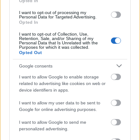
Opted In
I want to opt-out of processing my
Németország kétes szerepére derült fény az ellenzéki
Personal Data for Targeted Advertising.
politikus mérgezési ügyében. Csökkent Alekszej
Opted In
Navalnij népszerűsége az oroszok körében – erről
számolt be július 9-én a BBC orosz nyelvű szolgálata
I want to opt-out of Collection, Use,
Retention, Sale, and/or Sharing of my
a moszkvai hatóságok által külföldi ügynökként
Personal Data that Is Unrelated with the
számon tartott, független Levada Intézet…
Purposes for which it was collected.
Opted Out
Google consents
I want to allow Google to enable storage
related to advertising like cookies on web or
device identifiers in apps.
I want to allow my user data to be sent to
Google for online advertising purposes.
I want to allow Google to send me
personalized advertising.