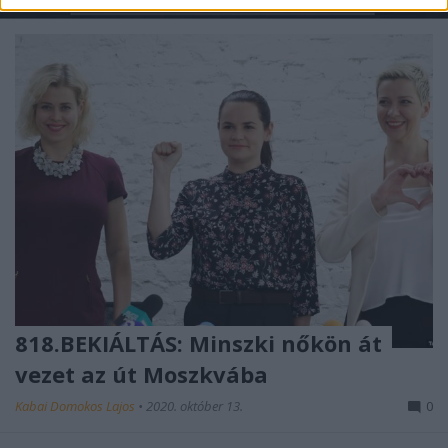
818.BEKIÁLTÁS: Minszki nőkön át
vezet az út Moszkvába
Kabai Domokos Lajos
•
2020. október 13.
0