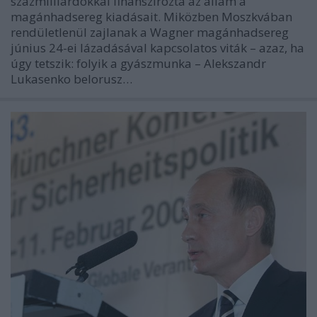
százmilliárdokkal finanszírozta az állam a
magánhadsereg kiadásait. Miközben Moszkvában
rendületlenül zajlanak a Wagner magánhadsereg
június 24-ei lázadásával kapcsolatos viták – azaz, ha
úgy tetszik: folyik a gyászmunka – Alekszandr
Lukasenko belorusz…