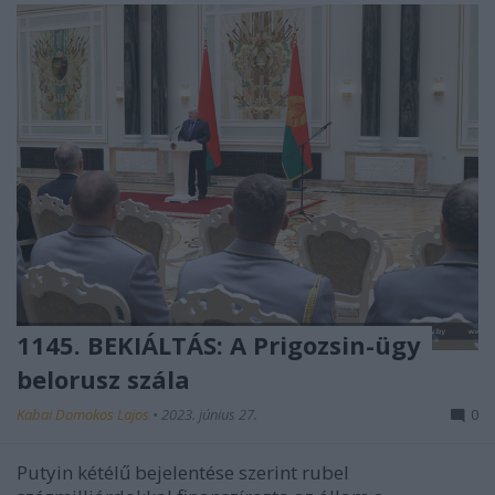
1145. BEKIÁLTÁS: A Prigozsin-ügy
belorusz szála
Kabai Domokos Lajos
•
2023. június 27.
0
Putyin kétélű bejelentése szerint rubel