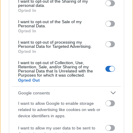
not limited to your visit or usage behaviour. You may click to
I want to opt-out of the Sharing of my
personal data.
grant or deny consent to Google and its third-party tags to
Opted In
use your data for below specified purposes in below Google
consent section.
I want to opt-out of the Sale of my
Personal Data.
Opted In
I want to opt-out of processing my
Personal Data for Targeted Advertising.
Opted In
BEKIÁLTÁS: Zavar a Fideszben
I want to opt-out of Collection, Use,
Retention, Sale, and/or Sharing of my
Kabai Domokos Lajos
•
2019. október 16.
0
Personal Data that Is Unrelated with the
Purposes for which it was collected.
Opted Out
Miközben Orbán Bakuban sündörgött, idehaza
vezető munkatársai és szócsövei tették szóvá a párt
Google consents
vezetésével kapcsolatos hibákat. Nem csak az
I want to allow Google to enable storage
olvasónak, nekem is kezd elegem lenni abból, hogy
related to advertising like cookies on web or
hovatovább minden nap a Fideszről és/vagy Orbán
device identifiers in apps.
Viktorról kell írnom. De saját csapdámba estem.…
I want to allow my user data to be sent to