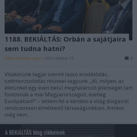
1188. BEKIÁLTÁS: Orbán a sajátjaira
sem tudna hatni?
Kabai Domokos Lajos
•
2023. október 15.
0
Vitakörünk tagjai szerint lassú erodálódás,
szétmorzsolódás részesei vagyunk. „Ki, milyen, az
életünket egy éven belül meghatározó jelenséget tart
fontosnak a mai Magyarországon, esetleg
Európában?” – tettem fel a kérdést a világ dolgairól
rendszeresen elmélkedő társaságunkban. Amikor
még nem…