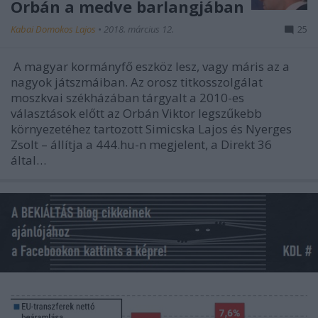
Orbán a medve barlangjában
Kabai Domokos Lajos
•
2018. március 12.
25
A magyar kormányfő eszköz lesz, vagy máris az a
nagyok játszmáiban. Az orosz titkosszolgálat
moszkvai székházában tárgyalt a 2010-es
választások előtt az Orbán Viktor legszűkebb
környezetéhez tartozott Simicska Lajos és Nyerges
Zsolt – állítja a 444.hu-n megjelent, a Direkt 36
által…