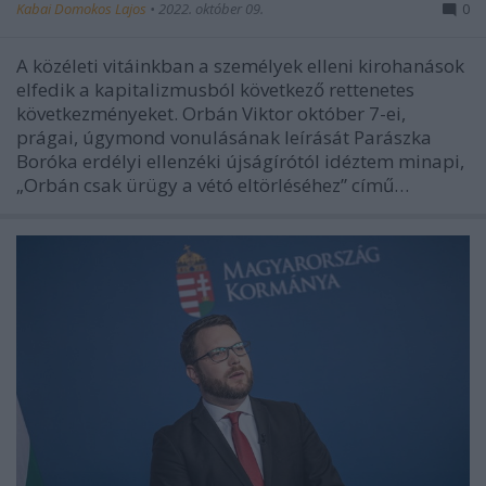
Kabai Domokos Lajos
•
2022. október 09.
0
A közéleti vitáinkban a személyek elleni kirohanások
elfedik a kapitalizmusból következő rettenetes
következményeket. Orbán Viktor október 7-ei,
prágai, úgymond vonulásának leírását Parászka
Boróka erdélyi ellenzéki újságírótól idéztem minapi,
„Orbán csak ürügy a vétó eltörléséhez” című…