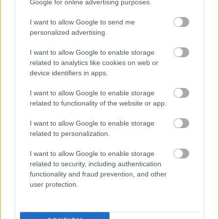
Google for online advertising purposes.
I want to allow Google to send me
personalized advertising.
I want to allow Google to enable storage
related to analytics like cookies on web or
device identifiers in apps.
I want to allow Google to enable storage
related to functionality of the website or app.
I want to allow Google to enable storage
related to personalization.
Magyar Kórkép/5 – Idő előtt halunk
I want to allow Google to enable storage
meg
related to security, including authentication
functionality and fraud prevention, and other
Kabai Domokos Lajos
•
2019. szeptember 06.
0
user protection.
BEKIÁLTÁS-sajtószemle: Kontroll nélkül kormányoz
Orbán / Soha ennyi lakossági adósság / Közeleg a