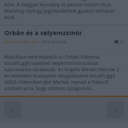
köre. A magyar kormány és persze csatolt része
Matolcsy György jegybankelnök gyakori állításai
közé…
Orbán és a selyemzsinór
Kabai Domokos Lajos
•
2015. január 06.
23
Általában nem teljesült az Orbán Viktorral
összefüggő sajtóbeli selyemzsinórozással
kapcsolatos várakozás. Az Angela Merkel február 2-
án esedékes budapesti látogatásával összefüggő
előző cikkemben (Jön Merkel, marad a Fidesz!)
utaltam arra, hogy számos újságíró és…