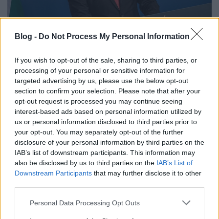
BEKIÁLTÁS: Le leszünk taglózva
Blog -
Do Not Process My Personal Information
Kabai Domokos Lajos
•
2020. május 18.
0
If you wish to opt-out of the sale, sharing to third parties, or
processing of your personal or sensitive information for
Schanda Tamás János vasárnapi fellépése aligha
targeted advertising by us, please use the below opt-out
nyugtatta meg a cégeket és a munka nélkül
section to confirm your selection. Please note that after your
maradókat. Újabb játékos jelent meg a pályán. Az
opt-out request is processed you may continue seeing
Orbán Viktorhoz érzékelhetően egyik legközelebb
interest-based ads based on personal information utilized by
álló miniszter, Palkovics László beosztottja
us or personal information disclosed to third parties prior to
szembement Matolcsy György, a Magyar Nemzeti
your opt-out. You may separately opt-out of the further
Bank elnökének…
disclosure of your personal information by third parties on the
IAB’s list of downstream participants. This information may
also be disclosed by us to third parties on the
IAB’s List of
Downstream Participants
that may further disclose it to other
third parties.
Please note that this website/app uses one or more Google
Personal Data Processing Opt Outs
services and may gather and store information including but