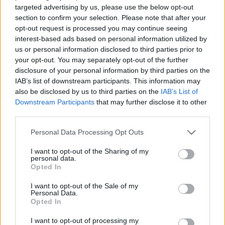
targeted advertising by us, please use the below opt-out
section to confirm your selection. Please note that after your
opt-out request is processed you may continue seeing
interest-based ads based on personal information utilized by
us or personal information disclosed to third parties prior to
your opt-out. You may separately opt-out of the further
disclosure of your personal information by third parties on the
IAB’s list of downstream participants. This information may
also be disclosed by us to third parties on the
IAB’s List of
Downstream Participants
that may further disclose it to other
third parties.
Please note that this website/app uses one or more Google
Personal Data Processing Opt Outs
services and may gather and store information including but
not limited to your visit or usage behaviour. You may click to
I want to opt-out of the Sharing of my
personal data.
grant or deny consent to Google and its third-party tags to
Opted In
use your data for below specified purposes in below Google
consent section.
I want to opt-out of the Sale of my
Personal Data.
1021. BEKIÁLTÁS: Tabudöntögetők a
Opted In
Klubrádióban
I want to opt-out of processing my