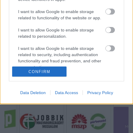
I want to allow Google to enable storage
related to functionality of the website or app.
A fasizmus már köztünk van
I want to allow Google to enable storage
Kabai Domokos Lajos
•
2019. május 19.
0
related to personalization.
Még volt kurázsi a törökszentmiklósi kapitányban,
I want to allow Google to enable storage
hogy megtiltsa a Mi Hazánk és a Betyársereg
related to security, including authentication
felvonulását. Attól tartok, naiv és gyanútlan
functionality and fraud prevention, and other
ismerősöm azt gondolja, hogy a fasizmus csak akkor
user protection.
CONFIRM
szabadul ránk, ha már stigmákkal megjelölt
embereket visznek a tehervonatok a koncentrációs
táborok…
Data Deletion
Data Access
Privacy Policy