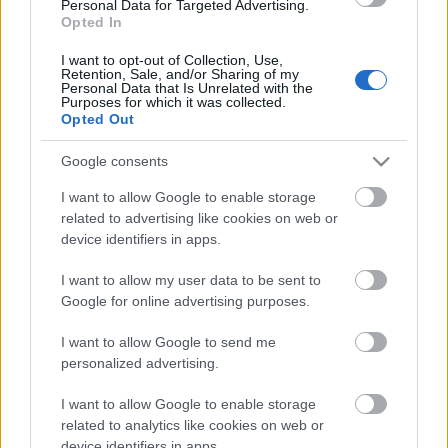
Personal Data for Targeted Advertising.
Kabai Domokos Lajos
•
2022. június 04.
0
Opted In
Bolgár Györgyöt és Mérő Verát is szembesítették
I want to opt-out of Collection, Use,
Retention, Sale, and/or Sharing of my
interjúalanyaik a nézeteikkel, a téves ismereteikkel.
Personal Data that Is Unrelated with the
Mostanában már csak szúrópróbaszerűen hallgatok
Purposes for which it was collected.
Opted Out
bele a Klubrádió reggeli műsorvezetőinek gyakran
felületes és előítéletekkel terhes párbeszédeibe, a
Google consents
célzatosan válogatott nemzetközi…
I want to allow Google to enable storage
related to advertising like cookies on web or
device identifiers in apps.
I want to allow my user data to be sent to
Google for online advertising purposes.
I want to allow Google to send me
personalized advertising.
I want to allow Google to enable storage
related to analytics like cookies on web or
device identifiers in apps.