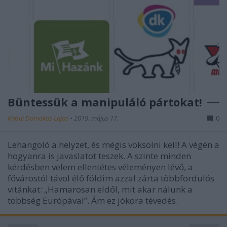
Büntessük a manipuláló pártokat!
Kabai Domokos Lajos
•
2019. május 17.
0
Lehangoló a helyzet, és mégis voksolni kell! A végén a
hogyanra is javaslatot teszek. A szinte minden
kérdésben velem ellentétes véleményen lévő, a
fővárostól távol élő földim azzal zárta többfordulós
vitánkat: „Hamarosan eldől, mit akar nálunk a
többség Európával”. Ám ez jókora tévedés.