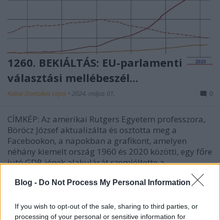
1260. BEKIÁLTÁS: EU-parlamenti
választási mellébeszél...
Kabai Domokos Lajos
•
2024. május 01.
0
CÍMKÉP: Az amerikai Rutgers Egyetem professzora,
Böröcz József aktualizálta és osztotta meg a
Facebookon, a napokban a grafikont, amelyen
néhány kiemelt ország 1960 és 2020 közötti, egy főre
jutó GDP-jének alakulását szemléltette a
világtermelés százalékában. [USA (sötétkék), EU
(világoskék), Kína…
Blog -
Do Not Process My Personal Information
If you wish to opt-out of the sale, sharing to third parties, or
processing of your personal or sensitive information for