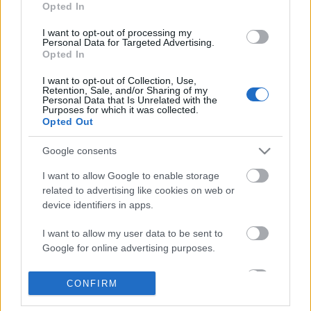
Opted In
I want to opt-out of processing my
Personal Data for Targeted Advertising.
Opted In
I want to opt-out of Collection, Use,
Retention, Sale, and/or Sharing of my
Personal Data that Is Unrelated with the
Purposes for which it was collected.
Opted Out
Google consents
I want to allow Google to enable storage
related to advertising like cookies on web or
device identifiers in apps.
I want to allow my user data to be sent to
Google for online advertising purposes.
BEKIÁLTÁS: Kifullad a lázadás az USA-
I want to allow Google to send me
CONFIRM
ban, de a feszültség megmarad
personalized advertising.