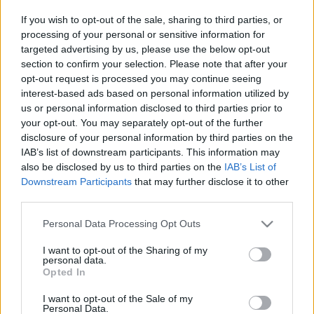
If you wish to opt-out of the sale, sharing to third parties, or
processing of your personal or sensitive information for
targeted advertising by us, please use the below opt-out
section to confirm your selection. Please note that after your
opt-out request is processed you may continue seeing
BEKIÁLTÁS: Rendőrökkel nem
interest-based ads based on personal information utilized by
orvosolható a baj
us or personal information disclosed to third parties prior to
your opt-out. You may separately opt-out of the further
Kabai Domokos Lajos
•
2020. június 14.
0
disclosure of your personal information by third parties on the
IAB’s list of downstream participants. This information may
also be disclosed by us to third parties on the
IAB’s List of
A lincselésekből kinőtt erőszakkultusz Amerika
Downstream Participants
that may further disclose it to other
sikereinek talpköve. Utánzása zsákutca. Nagy kérdés
third parties.
hogy az Amerikai Egyesült Államokban a George
Floyd május 25-ei meggyilkolása óta folyó
Please note that this website/app uses one or more Google
Personal Data Processing Opt Outs
zavargásokra csupán az ország történelmében
services and may gather and store information including but
időről időre tapasztalható korrekciós igény
not limited to your visit or usage behaviour. You may click to
I want to opt-out of the Sharing of my
personal data.
kifejeződéseként…
grant or deny consent to Google and its third-party tags to
Opted In
use your data for below specified purposes in below Google
consent section.
I want to opt-out of the Sale of my
Personal Data.