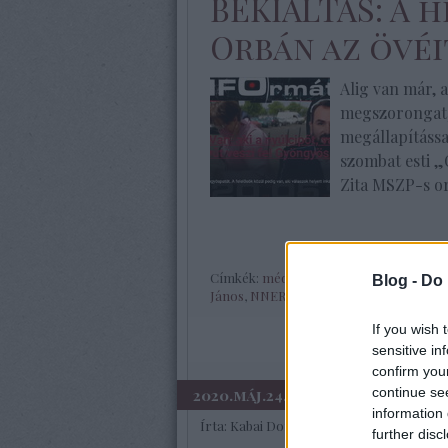
BEKIÁLTÁS: A 
Orbán az övéi
Alig van már, a
megszorongat
megállapítássa
szombat esti „
Zita MSZP-s or
Címkék:
média
,
politika
,
politikai bűnözé
Blog -
Do 
János
,
NNER
If you wish 
sensitive in
confirm you
continue se
2020.máj.24.
information 
Írta:
Kabai Domokos Lajos
further disc