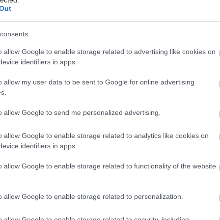
Out
Orbán, hogy
consents
o allow Google to enable storage related to advertising like cookies on
us restauráció bevégeztetett. De a redukált „Egy a
evice identifiers in apps.
ennél is rosszabbat sejtet. Ne kerteljünk! Július 27-
őn azt beszélte el Orbán Viktor az ő székelyföldi
o allow my user data to be sent to Google for online advertising
ak – immár nem először –, hogy enyhén szólva a
s.
rtján áll, s hogy ez…
to allow Google to send me personalized advertising.
Tovább
o allow Google to enable storage related to analytics like cookies on
evice identifiers in apps.
ny
,
szocializmus
,
nép
,
feudalizmus
,
államkapitalizmus
,
Fidesz
,
rópai Unió
,
Tőkés László
,
SZDSZ
,
Románia
,
Erdély
,
Soros
o allow Google to enable storage related to functionality of the website
,
Ferge Zsuzsa
,
Orbán-rezsim
,
Tusnádfürdő
,
Werbőczy
o allow Google to enable storage related to personalization.
o allow Google to enable storage related to security, including