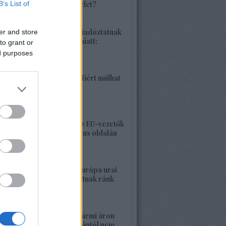
B’s List of
különleges hadművelet?
2026. június 04. 18:42
1425. BEKIÁLTÁS: Riadóztatnak
er and store
az ukrán-fasizmus miatt:
to grant or
„Európa vigyázz!”
ed purposes
2026. június 02. 21:42
1424. BEKIÁLTÁS: Miért múlhat
ki a Népszava is?
2026. május 30. 19:53
1423. BEKIÁLTÁS: Az EU-vezetők
a banderista-fasizmus oldalán
2026. május 28. 00:23
1422. BEKIÁLTÁS: Európa urai
nagy háborút hozhatnak ránk
2026. május 26. 11:25
1421. BEKIÁLTÁS: Bármi áron
megszabadulni Orbántól nem