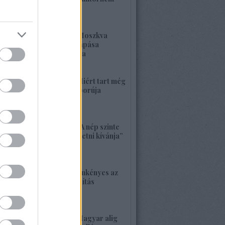
kell félnetek jó lesz!
2026. május 25. 19:37
1420. BEKIÁLTÁS: Moszkva
nagyerejű válaszcsapása
ukrajnai célpontokra
2026. május 24. 13:48
1419. BEKIÁLTÁS: Miért tart még
sokáig a Nyugat háborúja
Moszkvával?
2026. május 23. 17:35
1418. BEKIÁLTÁS: „A nép szinte
bárkit követ, aki vezetni kívánja”
2026. május 22. 18:18
1417. BEKIÁLTÁS: Önkényes az
alaptörvény-módosítás
2026. május 21. 12:45
1416. BEKIÁLTÁS: Magyar alig