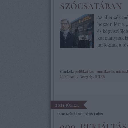
szócsatában
Az ellenzék mé
hozzon létre. 
és képviselőjel
kormánynak jár
tartoznak a fő
Címkék:
politikai kommunikáció
,
miniszt
Karácsony Gergely
,
NNER
2021.júl.21.
Írta:
Kabai Domokos Lajos
909. BEKIÁLTÁ