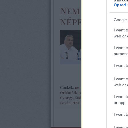
Opted 
Nem titkolja 
népellenes
Google 
I want t
A feudalisztik
web or d
tábor!” jelszó 
én, Tusnádfürd
I want t
hallgatóságán
purpose
feudalizmus pá
I want 
I want t
web or d
Címkék:
nemzet
,
liberalizmus
,
kereszté
Orbán Viktor
,
Tamás Gáspár Miklós
,
Eu
I want t
György
,
Kádár-rendszer
,
Heller Ágnes
or app.
István
,
NNER
,
autoriter hatalom
I want t
I want t