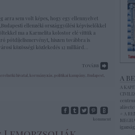
g arra sem volt képes, hogy egy ellennyelvet
„Budapesti ellenzéki országgyűlési képviselőkkel
öltekkel ma a Karmelita kolostor elé vittük a
ó pótdíjelismervényt, hiszen továbbra is
városi közösségi közlekedés 12 milliárd…
Tovább
erelnöki hivatal
,
kormányzás
,
politikai kampány
,
Budapest
,
a b
A KAP
CIVILI
centrum
alávete
# A R
komment
MEGHAL
igazság
S: Lemorzsolják