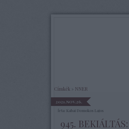
Címkék
»
NNER
2021.nov.26.
Írta:
Kabai Domokos Lajos
945. BEKIÁLTÁS