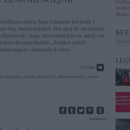
Legfri
Archív
Utolsó
ntelligens ahhoz, hogy felismerje korlátait, s
mai világ viszonyai között. Már meg itt van nekünk
ker
hallgatási ügy. Hogy egyértelmű legyen, miről van
Direkt36.hu alapcikkéből. „Évekkel ezelőtt
ználni magyar célszemélyek ellen…
leg
Tovább
áró újságírás
,
Orbán Viktor
,
NER
,
kiberhadviselés
,
Orbán-
komment