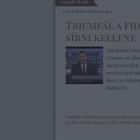
2019.jún.06.
Írta:
Kabai Domokos Lajos
Triumfál a Fi
sírni kellene
Aki szemet hun
részese az alj
szemérmetlen 
európai parlam
hogy ne ütközn
mekkora…
Címkék:
választás
,
korrupció
,
morál
,
pr
KDNP
,
Orbán Viktor
,
Erdély
,
NNER
,
KE