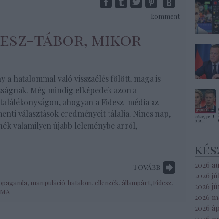
komment
desz-tábor, mikor
y a hatalommal való visszaélés fölött, maga is
asságnak. Még mindig elképedek azon a
találékonyságon, ahogyan a Fidesz-média az
enti választások eredményeit tálalja. Nincs nap,
ék valamilyen újabb leleménybe arról,
kés
2026 a
Tovább
2026 jú
opaganda
,
manipuláció
,
hatalom
,
ellenzék
,
állampárt
,
Fidesz
,
2026 jú
SMA
2026 m
2026 áp
2026 m