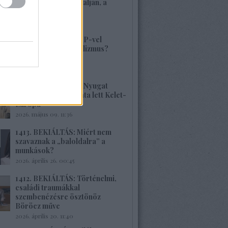
volt, alig van Kárpátalján, a
veszély összetett!
2026. május 17. 22:04
1415. BEKIÁLTÁS: MP-vel
visszatérne a szocializmus?
Aligha!
2026. május 10. 12:25
1414. BEKIÁLTÁS: A Nyugat
hulladékának lerakata lett Kelet-
Európa
2026. május 09. 11:36
1413. BEKIÁLTÁS: Miért nem
szavaznak a „baloldalra” a
munkások?
2026. április 26. 00:45
1412. BEKIÁLTÁS: Történelmi,
családi traumákkal
szembenézésre ösztönöz
Böröcz műve
2026. április 20. 11:40