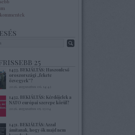
ssebb
um
 kommentek
esés
frissebb 25
1433. BEKIÁLTÁS: Haszonleső
oroszországi „fekete
özvegyek”?
2026. augusztus 06. 14:42
1432. BEKIÁLTÁS: Kérdőjelek a
NATO európai szerepe körül?
2026. augusztus 05. 13:04
1431. BEKIÁLTÁS: Azzal
ámítanak, hogy ők majd nem