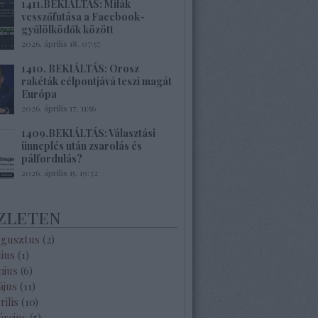
1411.BEKIÁLTÁS: Milák
vesszőfutása a Facebook-
gyűlölködők között
2026. április 18. 07:57
1410. BEKIÁLTÁS: Orosz
rakéták célpontjává teszi magát
Európa
2026. április 17. 11:56
1409.BEKIÁLTÁS: Választási
ünneplés után zsarolás és
pálfordulás?
2026. április 15. 19:32
zleten
ugusztus
(
2
)
lius
(
1
)
nius
(
6
)
ájus
(
11
)
rilis
(
10
)
árcius
(
5
)