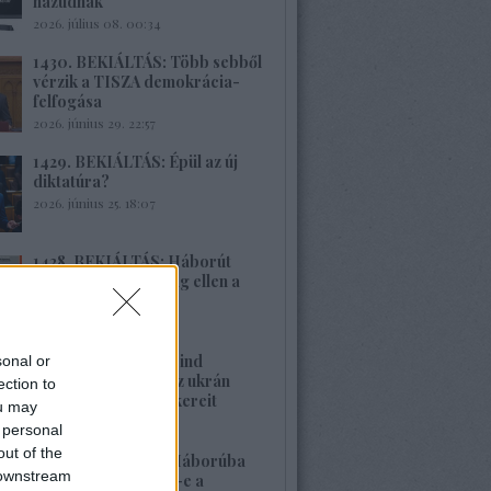
hazudnak
2026. július 08. 00:34
1430. BEKIÁLTÁS: Több sebből
vérzik a TISZA demokrácia-
felfogása
2026. június 29. 22:57
1429. BEKIÁLTÁS: Épül az új
diktatúra?
2026. június 25. 18:07
1428. BEKIÁLTÁS: Háborút
vizionál Oroszország ellen a
Spiegel
2026. június 22. 22:08
1427. BEKIÁLTÁS: Mind
sonal or
nehezebb leplezni az ukrán
ection to
rezsim fasiszta gyökereit
ou may
2026. június 21. 13:22
 personal
out of the
1426. BEKIÁLTÁS: Háborúba
 downstream
vagy békébe fordul-e a