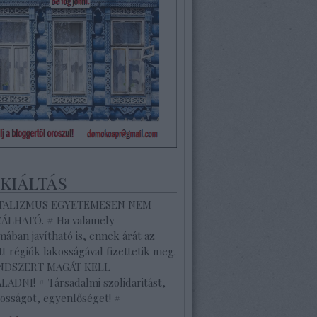
ekiáltás
ITALIZMUS EGYETEMESEN NEM
ZÁLHATÓ. # Ha valamely
ában javítható is, ennek árát az
tt régiók lakosságával fizettetik meg.
ENDSZERT MAGÁT KELL
ADNI! # Társadalmi szolidaritást,
osságot, egyenlőséget! #