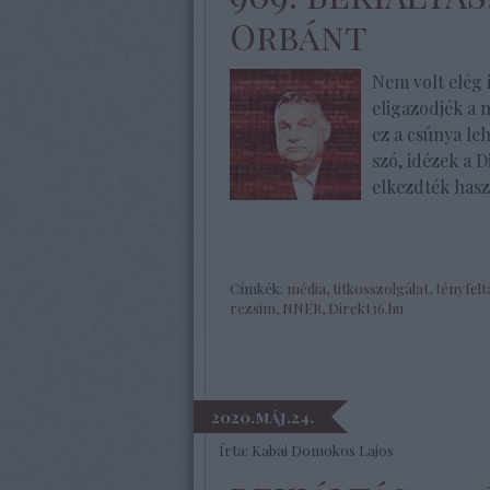
Orbánt
Nem volt elég i
eligazodjék a 
ez a csúnya le
szó, idézek a 
elkezdték has
Címkék:
média
,
titkosszolgálat
,
tényfelt
rezsim
,
NNER
,
Direkt36.hu
2020.máj.24.
Írta:
Kabai Domokos Lajos