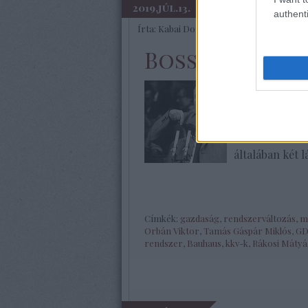
2019.júl.13.
authenti
Írta:
Kabai Domokos Lajos
Bosszúsan néz
Az átkoshoz k
élvonalától, d
Kádár-rendszer
szívesen olvas
általában két l
Címkék:
gazdaság
,
rendszerváltozás
,
m
Orbán Viktor
,
Tamás Gáspár Miklós
,
GD
rendszer
,
Bauhaus
,
kkv-k
,
Rákosi Mátyá