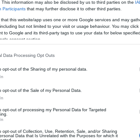
. This information may also be disclosed by us to third parties on the
IA
bán ellen
Participants
that may further disclose it to other third parties.
!
 that this website/app uses one or more Google services and may gath
including but not limited to your visit or usage behaviour. You may click 
valójában koncentrációs tábor, a nemzet fogalma
 to Google and its third-party tags to use your data for below specifi
ehetősekre terjed ki. Egészen mostanáig
ogle consent section.
zégyenfoltjai voltak a déli határnál, a Tompa és
en létesített, úgynevezett tranzitzónák. A
l Data Processing Opt Outs
ken gyerekeket, nőket és családapákat tartott…
o opt-out of the Sharing of my personal data.
In
Tovább
o opt-out of the Sale of my Personal Data.
ganda
,
manipuláció
,
ellenzék
,
Fidesz
,
Orbán Viktor
,
zsim
,
Böröcz József
,
NNER
In
to opt-out of processing my Personal Data for Targeted
ing.
In
o opt-out of Collection, Use, Retention, Sale, and/or Sharing
ersonal Data that Is Unrelated with the Purposes for which it
komment
lected.