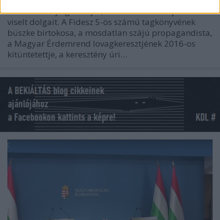
Egy szalonképtelen ember képét alakítja ki Orbán
Viktorról a nyugati sajtó, ellene fordítva saját és köre
viselt dolgait. A Fidesz 5-ös számú tagkönyvének
büszke birtokosa, a mosdatlan szájú propagandista,
a Magyar Érdemrend lovagkeresztjének 2016-os
kitüntetettje, a keresztény úri…