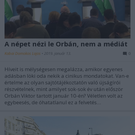
A népet nézi le Orbán, nem a médiát
Kabai Domokos Lajos
•
2019. január 13.
0
Híveit is mélységesen megalázza, amikor egyenes
adásban löki oda nekik a cinikus mondatokat. Van-e
értelme az olyan sajtótájékoztatón való újságírói
részvételnek, mint amilyet sok-sok év után először
Orbán Viktor tartott január 10-én? Véletlen volt az
egybeesés, de óhatatlanul ez a felvetés…