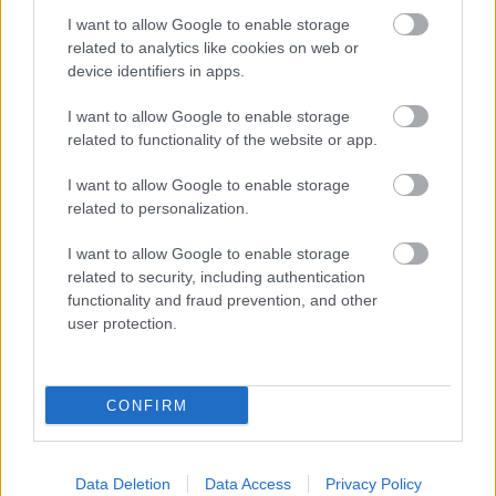
alig mutattak érdeklődést a demonstráció iránt.…
I want to allow Google to enable storage
related to analytics like cookies on web or
device identifiers in apps.
I want to allow Google to enable storage
related to functionality of the website or app.
I want to allow Google to enable storage
related to personalization.
I want to allow Google to enable storage
related to security, including authentication
functionality and fraud prevention, and other
user protection.
Partvonalra szorítják Orbánt
CONFIRM
Kabai Domokos Lajos
•
2019. január 16.
0
Data Deletion
Data Access
Privacy Policy