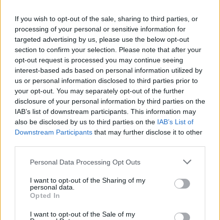
If you wish to opt-out of the sale, sharing to third parties, or
processing of your personal or sensitive information for
targeted advertising by us, please use the below opt-out
section to confirm your selection. Please note that after your
opt-out request is processed you may continue seeing
Sajnos, Andy Vajna nem példakép
interest-based ads based on personal information utilized by
us or personal information disclosed to third parties prior to
Kabai Domokos Lajos
•
2019. január 21.
0
your opt-out. You may separately opt-out of the further
disclosure of your personal information by third parties on the
Ami vele és általa történt Magyarországon, az maga
IAB’s list of downstream participants. This information may
a nepotizmus. De nyugodjék békében! Hát, nem!
also be disclosed by us to third parties on the
IAB’s List of
Ahogy sorra vonulnak az öröklétbe a nemzeti NEM
Downstream Participants
that may further disclose it to other
együttműködés rendszerének kisebb-nagyobb
third parties.
kaliberű támaszai, egyúttal haszonélvezői,
Please note that this website/app uses one or more Google
Personal Data Processing Opt Outs
döbbenten tapasztalom az erőfeszítést, hogy
services and may gather and store information including but
példaképpé tegyék…
not limited to your visit or usage behaviour. You may click to
I want to opt-out of the Sharing of my
personal data.
grant or deny consent to Google and its third-party tags to
Opted In
use your data for below specified purposes in below Google
consent section.
I want to opt-out of the Sale of my