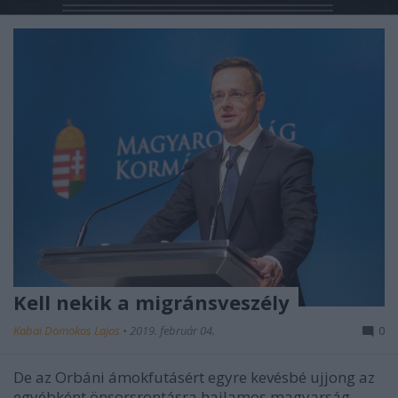
Kell nekik a migránsveszély
Kabai Domokos Lajos
•
2019. február 04.
0
De az Orbáni ámokfutásért egyre kevésbé ujjong az
egyébként önsorsrontásra hajlamos magyarság