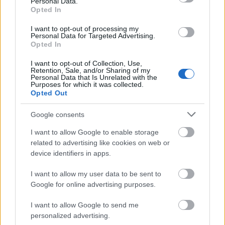
Personal Data.
Opted In
I want to opt-out of processing my
Personal Data for Targeted Advertising.
Opted In
I want to opt-out of Collection, Use,
Retention, Sale, and/or Sharing of my
Personal Data that Is Unrelated with the
Purposes for which it was collected.
Opted Out
Google consents
Az egyetemista önmagáért tüntet
I want to allow Google to enable storage
related to advertising like cookies on web or
Kabai Domokos Lajos
•
2019. január 20.
0
device identifiers in apps.
Ha minden eldől azzal, hogy ki hova született,
I want to allow my user data to be sent to
kiiktatódik a társadalomból a verseny. A január 19-
Google for online advertising purposes.
ei országos tüntetéssorozatot közvetítő Klubrádió
I want to allow Google to send me
egyik emblematikus műsorvezetője tanácstalanul
personalized advertising.
lamentált afölött, hogy a veszprémi egyetemisták