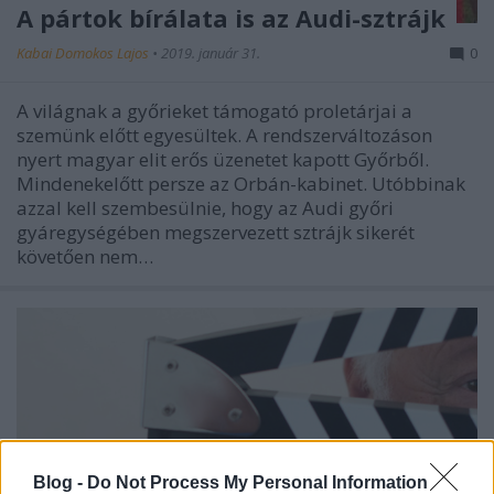
A pártok bírálata is az Audi-sztrájk
Kabai Domokos Lajos
•
2019. január 31.
0
A világnak a győrieket támogató proletárjai a
szemünk előtt egyesültek. A rendszerváltozáson
nyert magyar elit erős üzenetet kapott Győrből.
Mindenekelőtt persze az Orbán-kabinet. Utóbbinak
azzal kell szembesülnie, hogy az Audi győri
gyáregységében megszervezett sztrájk sikerét
követően nem…
Blog -
Do Not Process My Personal Information