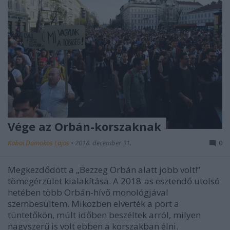
Vége az Orbán-korszaknak
Kabai Domokos Lajos
•
2018. december 31.
0
Megkezdődött a „Bezzeg Orbán alatt jobb volt!”
tömegérzület kialakítása. A 2018-as esztendő utolsó
hetében több Orbán-hívő monológjával
szembesültem. Miközben elverték a port a
tüntetőkön, múlt időben beszéltek arról, milyen
nagyszerű is volt ebben a korszakban élni.