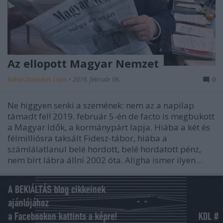
Az ellopott Magyar Nemzet
Kabai Domokos Lajos
•
2019. február 06.
0
Ne higgyen senki a szemének: nem az a napilap
támadt fel! 2019. február 5-én de facto is megbukott
a Magyar Idők, a kormánypárt lapja. Hiába a két és
félmilliósra taksált Fidesz-tábor, hiába a
számlálatlanul belé hordott, belé hordatott pénz,
nem bírt lábra állni 2002 óta. Aligha ismer ilyen…