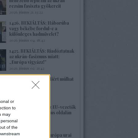
nehezebb leplezni az ukrán
rezsim fasiszta gyökereit
2026. június 21. 13:22
1426. BEKIÁLTÁS: Háborúba
vagy békébe fordul-e a
különleges hadművelet?
2026. június 04. 18:42
1425. BEKIÁLTÁS: Riadóztatnak
az ukrán-fasizmus miatt:
„Európa vigyázz!”
2026. június 02. 21:42
1424. BEKIÁLTÁS: Miért múlhat
ki a Népszava is?
2026. május 30. 19:53
sonal or
1423. BEKIÁLTÁS: Az EU-vezetők
ection to
a banderista-fasizmus oldalán
ou may
2026. május 28. 00:23
 personal
out of the
 downstream
1422. BEKIÁLTÁS: Európa urai