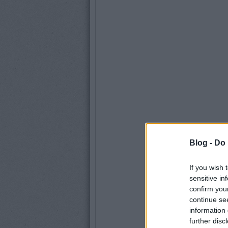
Blog -
Do 
If you wish 
sensitive in
confirm you
continue se
information 
further disc