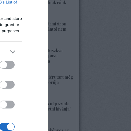
B’s List of
nagy háborút hozhatnak ránk
2026. május 26. 11:25
er and store
1421. BEKIÁLTÁS: Bármi áron
to grant or
megszabadulni Orbántól nem
ed purposes
kell félnetek jó lesz!
2026. május 25. 19:37
1420. BEKIÁLTÁS: Moszkva
nagyerejű válaszcsapása
ukrajnai célpontokra
2026. május 24. 13:48
1419. BEKIÁLTÁS: Miért tart még
sokáig a Nyugat háborúja
Moszkvával?
2026. május 23. 17:35
1418. BEKIÁLTÁS: „A nép szinte
bárkit követ, aki vezetni kívánja”
2026. május 22. 18:18
1417. BEKIÁLTÁS: Önkényes az