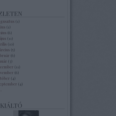
zleten
ugusztus
(
1
)
lius
(
1
)
nius
(
6
)
ájus
(
11
)
rilis
(
10
)
árcius
(
5
)
ebruár
(
6
)
nuár
(
3
)
ecember
(
11
)
ovember
(
6
)
któber
(
4
)
zeptember
(
4
)
...
ekiáltó