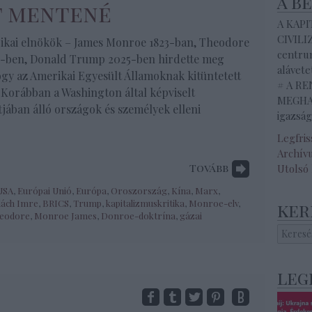
a b
t mentené
A KAP
CIVILI
kai elnökök – James Monroe 1823-ban, Theodore
centrum
4-ben, Donald Trump 2025-ben hirdette meg
alávete
ogy az Amerikai Egyesült Államoknak kitüntetett
# A R
 Korábban a Washington által képviselt
MEGHAL
jában álló országok és személyek elleni
igazság
Legfri
Archív
Tovább
Utolsó
USA
,
Európai Unió
,
Európa
,
Oroszország
,
Kína
,
Marx
,
ách Imre
,
BRICS
,
Trump
,
kapitalizmuskritika
,
Monroe-elv
,
ker
heodore
,
Monroe James
,
Donroe-doktrína
,
gázai
leg