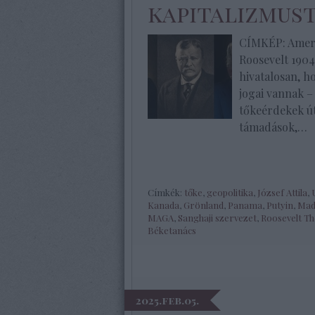
kapitalizmus
CÍMKÉP: Ameri
Roosevelt 190
hivatalosan, h
jogai vannak –
tőkeérdekek út
támadások,…
Címkék:
tőke
,
geopolitika
,
József Attila
,
Kanada
,
Grönland
,
Panama
,
Putyin
,
Mad
MAGA
,
Sanghaji szervezet
,
Roosevelt T
Béketanács
2025.feb.05.