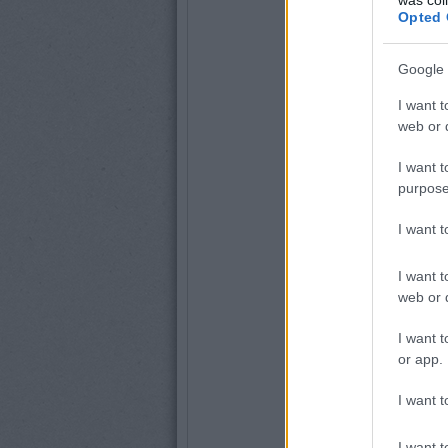
Opted 
Google 
I want t
web or d
I want t
purpose
I want 
I want t
web or d
I want t
or app.
I want t
I want t