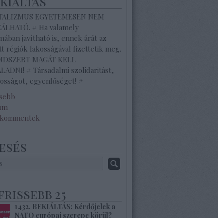
ekiáltás
ITALIZMUS EGYETEMESEN NEM
ZÁLHATÓ. # Ha valamely
ában javítható is, ennek árát az
tt régiók lakosságával fizettetik meg.
ENDSZERT MAGÁT KELL
ADNI! # Társadalmi szolidaritást,
osságot, egyenlőséget! #
ssebb
um
 kommentek
esés
frissebb 25
1432. BEKIÁLTÁS: Kérdőjelek a
NATO európai szerepe körül?