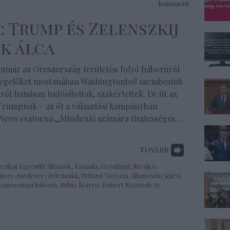
komment
S: Trump és Zelenszkij
ak álca
immár az Oroszország területén folyó háborúról
egelőket mostanában Washingtonból szembesítik
ől hamisan tudósítottak, szakértettek. De itt az
 Trumpnak – az őt a választási kampányban
News csatorna „Mindenki számára tisztességes…
Tovább
rikai Egyesült Államok
,
Kanada
,
Grönland
,
Mexikó
,
nyec-medence
,
Zelenszkij
,
Nuland Victoria
,
államcsíny kijevi
,
oszországi háború
,
Rubio Marco
,
Robert Kennedy Jr.