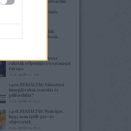
1412. BEKIÁLTÁS: Történelmi,
családi traumákkal
szembenézésre ösztönöz
Böröcz műve
2026. április 20. 11:40
1411.BEKIÁLTÁS: Milák
vesszőfutása a Facebook-
gyűlölködők között
2026. április 18. 07:57
1410. BEKIÁLTÁS: Orosz
rakéták célpontjává teszi magát
Európa
2026. április 17. 11:56
1409.BEKIÁLTÁS: Választási
ünneplés után zsarolás és
pálfordulás?
2026. április 15. 19:32
1408.BEKIÁLTÁS: Nem igaz,
hogy nem épült gáz- és
olajvezeték
2026. április 14. 16:30