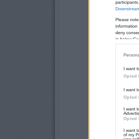
participants
Downstream 
Please note
information 
deny consent
in below Go
Persona
I want t
Opted 
I want t
Opted 
I want 
Advertis
Opted 
I want t
of my P
was col