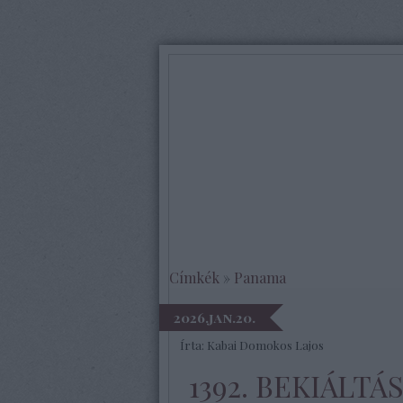
Címkék
»
Panama
2026.jan.20.
Írta:
Kabai Domokos Lajos
1392. BEKIÁLTÁ