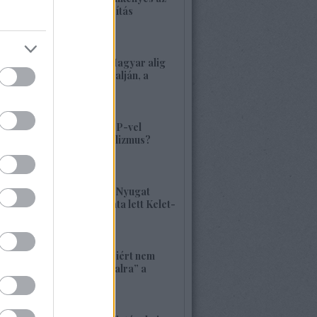
alaptörvény-módosítás
2026. május 21. 12:45
1416. BEKIÁLTÁS: Magyar alig
volt, alig van Kárpátalján, a
veszély összetett!
2026. május 17. 22:04
1415. BEKIÁLTÁS: MP-vel
visszatérne a szocializmus?
Aligha!
2026. május 10. 12:25
1414. BEKIÁLTÁS: A Nyugat
hulladékának lerakata lett Kelet-
Európa
2026. május 09. 11:36
1413. BEKIÁLTÁS: Miért nem
szavaznak a „baloldalra” a
munkások?
2026. április 26. 00:45