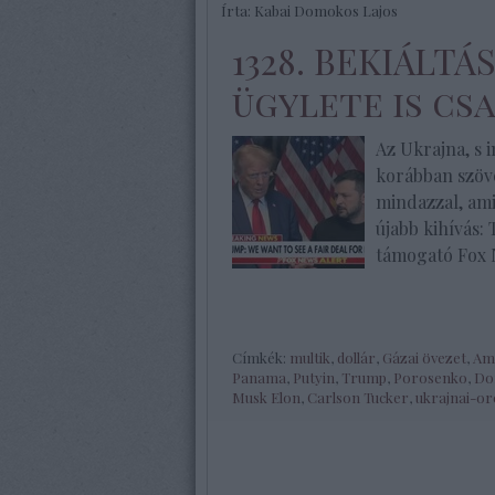
Írta:
Kabai Domokos Lajos
1328. BEKIÁLTÁ
ügylete is cs
Az Ukrajna, s 
korábban szöv
mindazzal, amir
újabb kihívás:
támogató Fox 
Címkék:
multik
,
dollár
,
Gázai övezet
,
Ame
Panama
,
Putyin
,
Trump
,
Porosenko
,
Do
Musk Elon
,
Carlson Tucker
,
ukrajnai-or