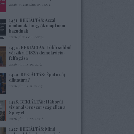
2026. augusztus 05. 13:04
1431. BEKIÁLTÁS: Azzal
ámítanak, hogy ők majd nem
hazudnak
2026. július 08. 00:34
1430. BEKIÁLTÁS: Több sebből
vérzik a TISZA demokrácia-
felfogása
2026. június 29. 22:57
1429. BEKIÁLTÁS: Épül az új
diktatúra?
2026. június 25. 18:07
1428. BEKIÁLTÁS: Háborút
vizionál Oroszország ellen a
Spiegel
2026. június 22. 22:08
1427. BEKIÁLTÁS: Mind