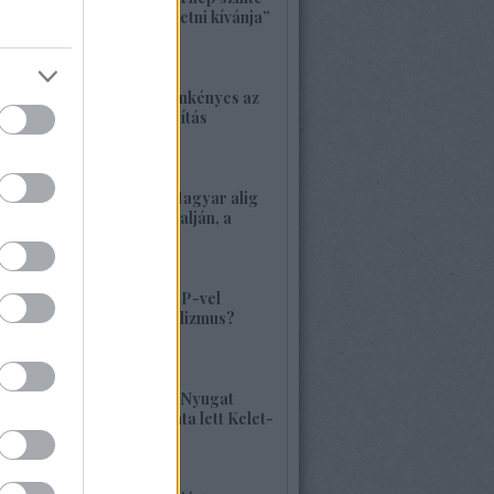
bárkit követ, aki vezetni kívánja”
2026. május 22. 18:18
1417. BEKIÁLTÁS: Önkényes az
alaptörvény-módosítás
2026. május 21. 12:45
1416. BEKIÁLTÁS: Magyar alig
volt, alig van Kárpátalján, a
veszély összetett!
2026. május 17. 22:04
1415. BEKIÁLTÁS: MP-vel
visszatérne a szocializmus?
Aligha!
2026. május 10. 12:25
1414. BEKIÁLTÁS: A Nyugat
hulladékának lerakata lett Kelet-
Európa
2026. május 09. 11:36