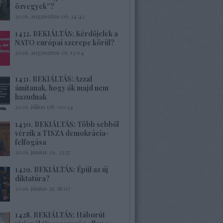
özvegyek”?
2026. augusztus 06. 14:42
1432. BEKIÁLTÁS: Kérdőjelek a
NATO európai szerepe körül?
2026. augusztus 05. 13:04
1431. BEKIÁLTÁS: Azzal
ámítanak, hogy ők majd nem
hazudnak
2026. július 08. 00:34
1430. BEKIÁLTÁS: Több sebből
vérzik a TISZA demokrácia-
felfogása
2026. június 29. 22:57
1429. BEKIÁLTÁS: Épül az új
diktatúra?
2026. június 25. 18:07
1428. BEKIÁLTÁS: Háborút