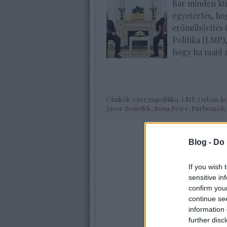
Bár minden kül
egyetértés, ho
erőműbővítés ü
Politika (LMP)
hogy ha majd 
Címkék:
energiapolitika
,
LMP
,
Orbán-k
Jávor Benedek
,
Róna Péter
,
Párbeszéd
,
Blog -
Do 
If you wish 
sensitive in
confirm you
continue se
information 
further disc