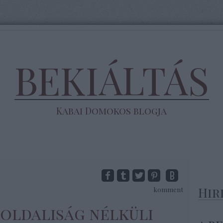
BEKIÁLTÁS
Kabai Domokos blogja
Hir
komment
loldaliság nélküli