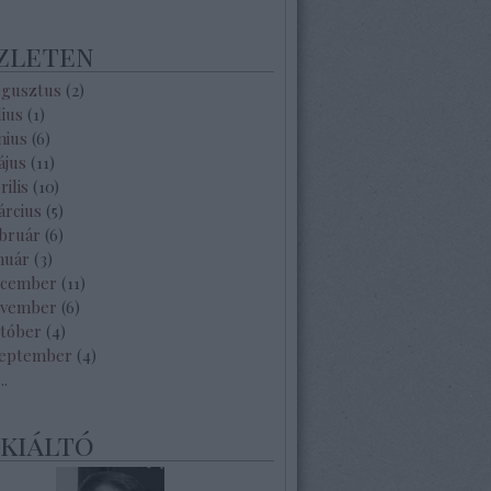
zleten
ugusztus
(
2
)
lius
(
1
)
nius
(
6
)
ájus
(
11
)
rilis
(
10
)
árcius
(
5
)
ebruár
(
6
)
nuár
(
3
)
ecember
(
11
)
ovember
(
6
)
któber
(
4
)
zeptember
(
4
)
...
ekiáltó