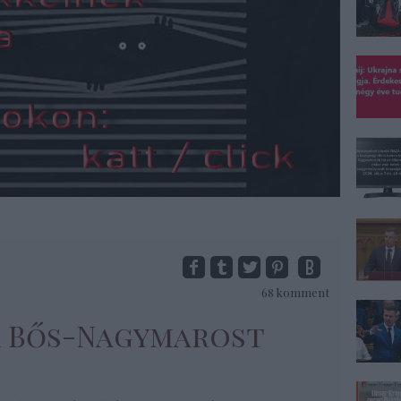
68
komment
ák Bős-Nagymarost