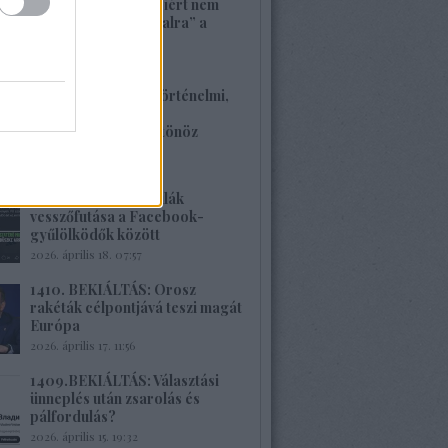
1413. BEKIÁLTÁS: Miért nem
szavaznak a „baloldalra” a
munkások?
2026. április 26. 00:45
1412. BEKIÁLTÁS: Történelmi,
családi traumákkal
szembenézésre ösztönöz
Böröcz műve
2026. április 20. 11:40
1411.BEKIÁLTÁS: Milák
vesszőfutása a Facebook-
gyűlölködők között
2026. április 18. 07:57
1410. BEKIÁLTÁS: Orosz
rakéták célpontjává teszi magát
Európa
2026. április 17. 11:56
1409.BEKIÁLTÁS: Választási
ünneplés után zsarolás és
pálfordulás?
2026. április 15. 19:32