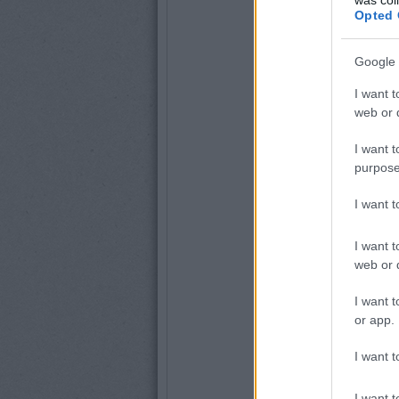
Opted 
Google 
I want t
web or d
I want t
purpose
I want 
I want t
web or d
I want t
or app.
I want t
I want t