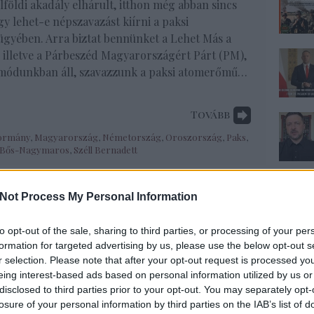
földi akadály elhárult, itthon még abban sincs
gy lehet-e népszavazást kiírni a paksi
gyében. Arra biztat bennünket a Lehet Más a
, illetve a Párbeszéd Magyarországért Párt (PM),
módunkban áll, szavazzunk a paksi atomerőmű…
Tovább
ormány
,
Magyarország
,
Németország
,
Oroszország
,
Paks
,
Bős-Nagymaros
,
Széll Bernadett
Not Process My Personal Information
to opt-out of the sale, sharing to third parties, or processing of your per
formation for targeted advertising by us, please use the below opt-out s
r selection. Please note that after your opt-out request is processed y
eing interest-based ads based on personal information utilized by us or
disclosed to third parties prior to your opt-out. You may separately opt-
losure of your personal information by third parties on the IAB’s list of