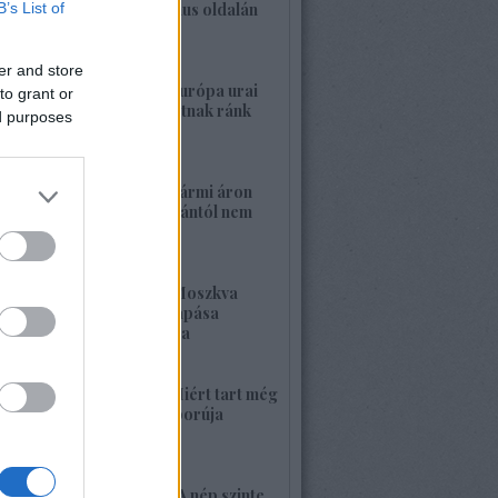
B’s List of
a banderista-fasizmus oldalán
2026. május 28. 00:23
er and store
1422. BEKIÁLTÁS: Európa urai
to grant or
nagy háborút hozhatnak ránk
ed purposes
2026. május 26. 11:25
1421. BEKIÁLTÁS: Bármi áron
megszabadulni Orbántól nem
kell félnetek jó lesz!
2026. május 25. 19:37
1420. BEKIÁLTÁS: Moszkva
nagyerejű válaszcsapása
ukrajnai célpontokra
2026. május 24. 13:48
1419. BEKIÁLTÁS: Miért tart még
sokáig a Nyugat háborúja
Moszkvával?
2026. május 23. 17:35
1418. BEKIÁLTÁS: „A nép szinte