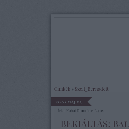
Címkék
»
Széll_Bernadett
2020.máj.03.
Írta:
Kabai Domokos Lajos
BEKIÁLTÁS: Ba