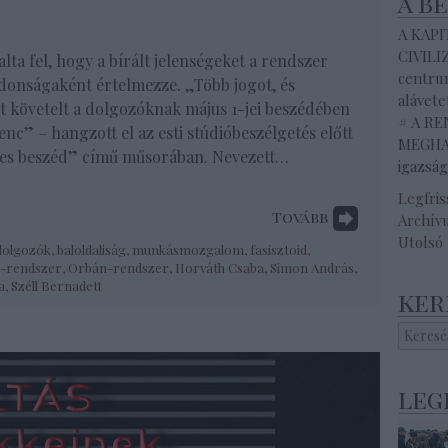
a b
A KAP
CIVILI
lta fel, hogy a bírált jelenségeket a rendszer
centrum
ajdonságaként értelmezze. „Több jogot, és
alávete
t követelt a dolgozóknak május 1-jei beszédében
# A R
nc” – hangzott el az esti stúdióbeszélgetés előtt
MEGHAL
es beszéd” című műsorában. Nevezett…
igazság
Legfri
Tovább
Archív
Utolsó
dolgozók
,
baloldaliság
,
munkásmozgalom
,
fasisztoid
,
-rendszer
,
Orbán-rendszer
,
Horváth Csaba
,
Simon András
,
a
,
Széll Bernadett
ker
leg