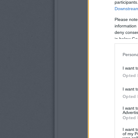
participants
Downstream 
Please note
information 
deny consent
in below Go
Persona
I want t
Opted 
I want t
Opted 
I want 
Advertis
Opted 
I want t
of my P
was col