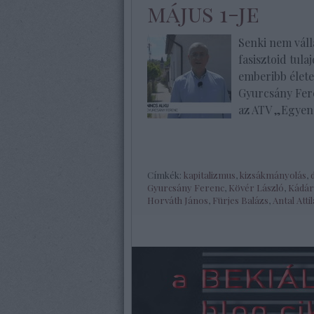
május 1-je
Senki nem válla
fasisztoid tul
emberibb élete
Gyurcsány Fere
az ATV „Egyen
Címkék:
kapitalizmus
,
kizsákmányolás
,
Gyurcsány Ferenc
,
Kövér László
,
Kádár
Horváth János
,
Fürjes Balázs
,
Antal Attil