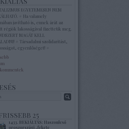
ekiáltás
ITALIZMUS EGYETEMESEN NEM
ZÁLHATÓ. # Ha valamely
ában javítható is, ennek árát az
tt régiók lakosságával fizettetik meg.
ENDSZERT MAGÁT KELL
ADNI! # Társadalmi szolidaritást,
osságot, egyenlőséget! #
ssebb
um
 kommentek
esés
frissebb 25
1433. BEKIÁLTÁS: Haszonleső
oroszországi „fekete