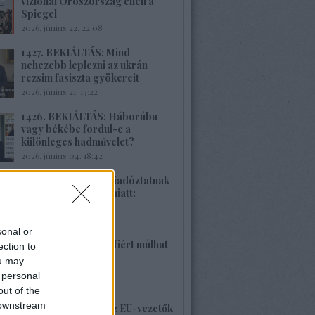
vizionál Oroszország ellen a
Spiegel
2026. június 22. 22:08
1427. BEKIÁLTÁS: Mind
nehezebb leplezni az ukrán
rezsim fasiszta gyökereit
2026. június 21. 13:22
1426. BEKIÁLTÁS: Háborúba
vagy békébe fordul-e a
különleges hadművelet?
2026. június 04. 18:42
1425. BEKIÁLTÁS: Riadóztatnak
az ukrán-fasizmus miatt:
„Európa vigyázz!”
2026. június 02. 21:42
sonal or
1424. BEKIÁLTÁS: Miért múlhat
ection to
ki a Népszava is?
ou may
2026. május 30. 19:53
 personal
out of the
 downstream
1423. BEKIÁLTÁS: Az EU-vezetők