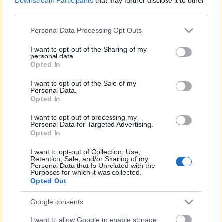
Downstream Participants
that may further disclose it to other
third parties.
Please note that this website/app uses one or more Google
Personal Data Processing Opt Outs
services and may gather and store information including but
not limited to your visit or usage behaviour. You may click to
I want to opt-out of the Sharing of my
personal data.
grant or deny consent to Google and its third-party tags to
Opted In
use your data for below specified purposes in below Google
consent section.
I want to opt-out of the Sale of my
Personal Data.
Opted In
I want to opt-out of processing my
Personal Data for Targeted Advertising.
Opted In
1310. BEKIÁLTÁS: Trump egyelőre
I want to opt-out of Collection, Use,
Retention, Sale, and/or Sharing of my
Personal Data that Is Unrelated with the
nem beszélt Putyinnal!
Purposes for which it was collected.
Opted Out
Kabai Domokos Lajos
•
2024. november 12.
0
Google consents
CÍMKÉP: Dmitrij Peszkov, az orosz elnök sajtótitkára
I want to allow Google to enable storage