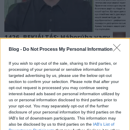
1426. BEKIÁLTÁS: Háborúba vagy
békébe fordul-e a különleges
Blog -
Do Not Process My Personal Information
hadművelet?
If you wish to opt-out of the sale, sharing to third parties, or
Kabai Domokos Lajos
•
2026. június 04.
0
processing of your personal or sensitive information for
targeted advertising by us, please use the below opt-out
CÍMKÉP: Zelenszkij június 1-jei üzenetében (is)
section to confirm your selection. Please note that after your
büszkélkedett azzal, hogy az általa továbbra is
opt-out request is processed you may continue seeing
Ukrajna részének tekintett donyeci utakon
interest-based ads based on personal information utilized by
rettegniük kell az autósoknak (Az illusztráció a
us or personal information disclosed to third parties prior to
videófelvétel egyik pillanatába applikált, a
your opt-out. You may separately opt-out of the further
banderista-fasiszta köszöntés-töredéket a fejlécben
disclosure of your personal information by third parties on the
feltüntető írott…
IAB’s list of downstream participants. This information may
also be disclosed by us to third parties on the
IAB’s List of