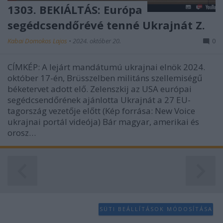
functionality and fraud prevention, and other
1303. BEKIÁLTÁS: Európa
user protection.
segédcsendőrévé tenné Ukrajnát Z.
Kabai Domokos Lajos
•
2024. október 20.
0
CÍMKÉP: A lejárt mandátumú ukrajnai elnök 2024.
október 17-én, Brüsszelben militáns szellemiségű
béketervet adott elő. Zelenszkij az USA európai
segédcsendőrének ajánlotta Ukrajnát a 27 EU-
tagország vezetője előtt (Kép forrása: New Voice
ukrajnai portál videója) Bár magyar, amerikai és
orosz…
SÜTI BEÁLLÍTÁSOK MÓDOSÍTÁSA