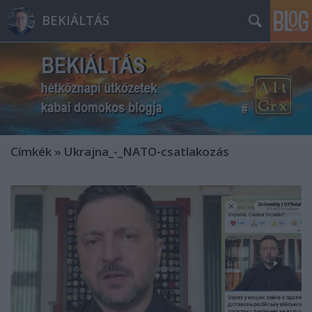
BEKIÁLTÁS
Címkék
»
Ukrajna_-_NATO-csatlakozás