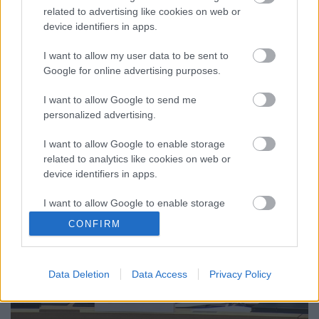
szerint színtiszta kitaláció, egyszerűen hazugság volt
related to advertising like cookies on web or
a The Washington Post állítása – Még meddig adnak
device identifiers in apps.
helyt a magyar médiumok a háborús céloknak
alárendelt nyugati orgánumok hamisításainak,
I want to allow my user data to be sent to
miközben egyre kevésbé lehet titkolni, hogy
Google for online advertising purposes.
Moszkva…
I want to allow Google to send me
personalized advertising.
I want to allow Google to enable storage
related to analytics like cookies on web or
device identifiers in apps.
I want to allow Google to enable storage
related to functionality of the website or app.
CONFIRM
I want to allow Google to enable storage
related to personalization.
Data Deletion
Data Access
Privacy Policy
I want to allow Google to enable storage
related to security, including authentication