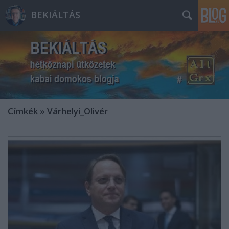
BEKIÁLTÁS
Címkék
»
Várhelyi_Olivér