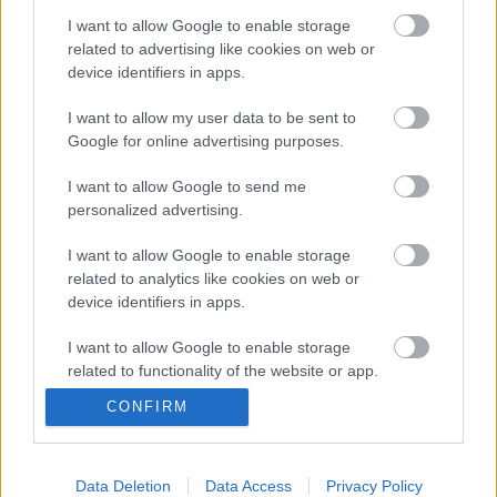
Kabai Domokos Lajos
•
2020. november 24.
0
I want to allow Google to enable storage
related to advertising like cookies on web or
A francia jogállam által indított Sarkozy-eljárásnak a
device identifiers in apps.
kapitalizmus stabilizálása a mélyebb értelme.
Csattanós válaszként is felfoghatják a
I want to allow my user data to be sent to
Magyarországon dúló jogállamiság vitában
Google for online advertising purposes.
megszólalók a párizsi büntetőbíróságon november
23-án, hétfőn kezdődött tárgyalást. A törvényszék elé
I want to allow Google to send me
personalized advertising.
idézték a…
I want to allow Google to enable storage
related to analytics like cookies on web or
device identifiers in apps.
I want to allow Google to enable storage
related to functionality of the website or app.
CONFIRM
I want to allow Google to enable storage
related to personalization.
I want to allow Google to enable storage
Data Deletion
Data Access
Privacy Policy