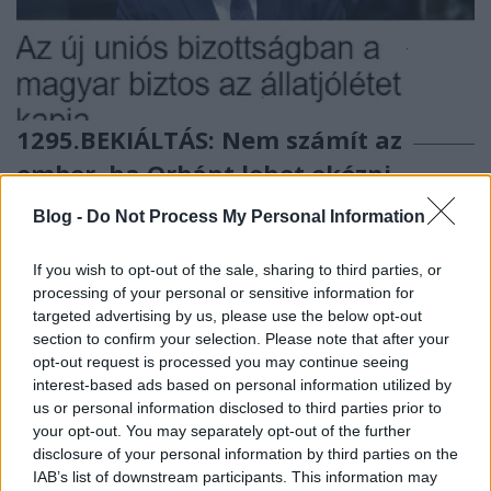
1295.BEKIÁLTÁS: Nem számít az
ember, ha Orbánt lehet ekézni
Kabai Domokos Lajos
•
2024. szeptember 18.
0
Blog -
Do Not Process My Personal Information
CÍMKÉP: Várhelyi Olivér humán- és
If you wish to opt-out of the sale, sharing to third parties, or
állategészségügyért felelős EU-biztosi jelölése
processing of your personal or sensitive information for
kapcsán a magukat baloldalinak tekintő
targeted advertising by us, please use the below opt-out
médiumaink szerkesztőinek látóköréből eltűnt a
section to confirm your selection. Please note that after your
humánum, mert csak az járhatott a fejükben, hogy
opt-out request is processed you may continue seeing
ennek örvén is Orbánon lehet egyet ütni – A jelek
interest-based ads based on personal information utilized by
szerint a Várhelyit lejárató…
us or personal information disclosed to third parties prior to
your opt-out. You may separately opt-out of the further
disclosure of your personal information by third parties on the
IAB’s list of downstream participants. This information may