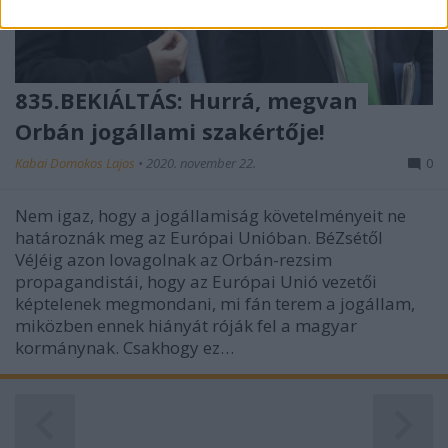
related to security, including authentication
functionality and fraud prevention, and other
user protection.
835.BEKIÁLTÁS: Hurrá, megvan
Orbán jogállami szakértője!
Kabai Domokos Lajos
•
2020. november 22.
0
Nem igaz, hogy a jogállamiság követelményeit ne
határoznák meg az Európai Unióban. BéZsétől
VéJéig azon lovagolnak az Orbán-rezsim
propagandistái, hogy az Európai Unió vezetői
képtelenek megmondani, mi fán terem a jogállam,
miközben ennek hiányát róják fel a magyar
kormánynak. Csakhogy ez…