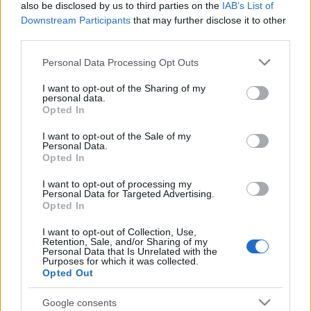
also be disclosed by us to third parties on the
IAB’s List of
Downstream Participants
that may further disclose it to other
third parties.
Please note that this website/app uses one or more Google
Personal Data Processing Opt Outs
services and may gather and store information including but
not limited to your visit or usage behaviour. You may click to
I want to opt-out of the Sharing of my
personal data.
grant or deny consent to Google and its third-party tags to
Opted In
use your data for below specified purposes in below Google
consent section.
I want to opt-out of the Sale of my
Personal Data.
Opted In
I want to opt-out of processing my
Personal Data for Targeted Advertising.
Opted In
I want to opt-out of Collection, Use,
Retention, Sale, and/or Sharing of my
Personal Data that Is Unrelated with the
Purposes for which it was collected.
836.BEKIÁLTÁS: Orbánnak is tanulság
Opted Out
lehet a francia per
Google consents